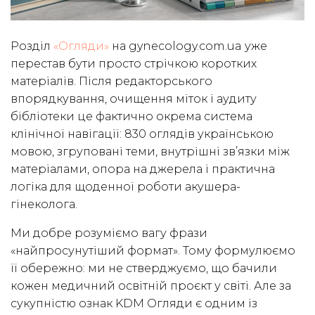
Розділ
«Огляди»
на gynecology.com.ua уже
перестав бути просто стрічкою коротких
матеріалів. Після редакторського
впорядкування, очищення міток і аудиту
бібліотеки це фактично окрема система
клінічної навігації: 830 оглядів українською
мовою, згруповані теми, внутрішні зв’язки між
матеріалами, опора на джерела і практична
логіка для щоденної роботи акушера-
гінеколога.
Ми добре розуміємо вагу фрази
«найпросунутіший формат». Тому формулюємо
її обережно: ми не стверджуємо, що бачили
кожен медичний освітній проєкт у світі. Але за
сукупністю ознак KDM Огляди є одним із