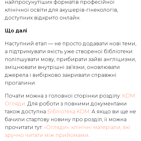
найпросунутіших форматів професійної
клінічної освіти для акушерів-гінекологів,
доступних відкрито онлайн.
Що далі
Наступний етап — не просто додавати нові теми,
а підтримувати якість уже створеної бібліотеки:
поліпшувати мову, прибирати зайві англіцизми,
зміцнювати внутрішні зв’язки, оновлювати
джерела і вибірково закривати справжні
прогалини.
Почати можна з головної сторінки розділу:
KDM
Огляди
. Для роботи з повними документами
також доступна
Бібліотека KDM
. А якщо ви ще не
бачили стартову новину про розділ, її можна
прочитати тут:
«Огляди»: клінічні матеріали, які
зручно читати між прийомами
.