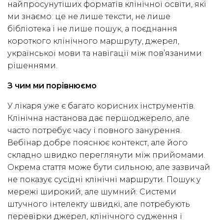
найпросунутіших форматів клінічної освіти, які
ми знаємо: це не лише тексти, не лише
бібліотека і не лише пошук, а поєднання
короткого клінічного маршруту, джерел,
української мови та навігації між пов’язаними
рішеннями.
З чим ми порівнюємо
У лікаря уже є багато корисних інструментів.
Клінічна настанова дає першоджерело, але
часто потребує часу і повного занурення.
Вебінар добре пояснює контекст, але його
складно швидко переглянути між прийомами.
Окрема стаття може бути сильною, але зазвичай
не показує сусідні клінічні маршрути. Пошук у
мережі широкий, але шумний. Системи
штучного інтелекту швидкі, але потребують
перевірки джерел, клінічного судження і