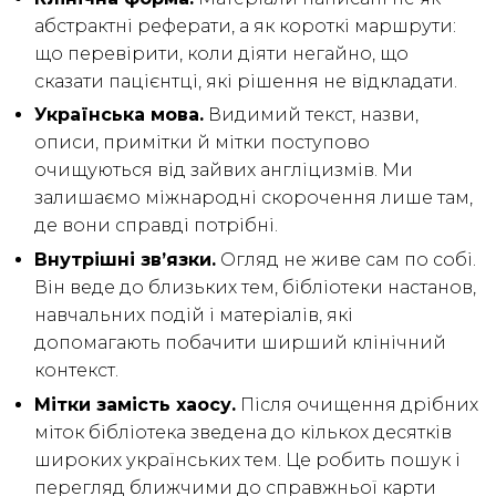
абстрактні реферати, а як короткі маршрути:
що перевірити, коли діяти негайно, що
сказати пацієнтці, які рішення не відкладати.
Українська мова.
Видимий текст, назви,
описи, примітки й мітки поступово
очищуються від зайвих англіцизмів. Ми
залишаємо міжнародні скорочення лише там,
де вони справді потрібні.
Внутрішні зв’язки.
Огляд не живе сам по собі.
Він веде до близьких тем, бібліотеки настанов,
навчальних подій і матеріалів, які
допомагають побачити ширший клінічний
контекст.
Мітки замість хаосу.
Після очищення дрібних
міток бібліотека зведена до кількох десятків
широких українських тем. Це робить пошук і
перегляд ближчими до справжньої карти