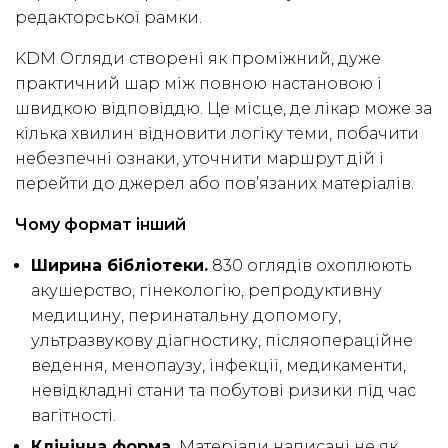
редакторської рамки.
KDM Огляди створені як проміжний, дуже
практичний шар між повною настановою і
швидкою відповіддю. Це місце, де лікар може за
кілька хвилин відновити логіку теми, побачити
небезпечні ознаки, уточнити маршрут дій і
перейти до джерел або пов’язаних матеріалів.
Чому формат інший
Ширина бібліотеки.
830 оглядів охоплюють
акушерство, гінекологію, репродуктивну
медицину, перинатальну допомогу,
ультразвукову діагностику, післяопераційне
ведення, менопаузу, інфекції, медикаменти,
невідкладні стани та побутові ризики під час
вагітності.
Клінічна форма.
Матеріали написані не як