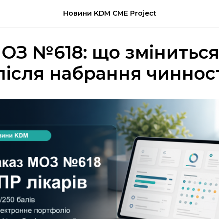
Новини KDM CME Project
ОЗ №618: що зміниться
 після набрання чиннос