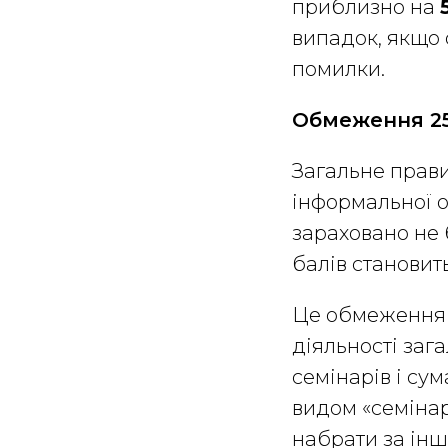
приблизно на
випадок, якщо
помилки.
Обмеження 25
Загальне прав
інформальної о
зараховано не 
балів становит
Це обмеження с
діяльності заг
семінарів і сум
видом «семінар
набрати за інш