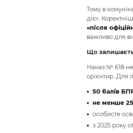
Тому в комунік
діє». Коректні
«після офіцій
важливо для вн
Що залишаєть
Наказ № 618 не
орієнтир. Для 
50 балів БП
не менше 25
особисте осв
з 2025 року о