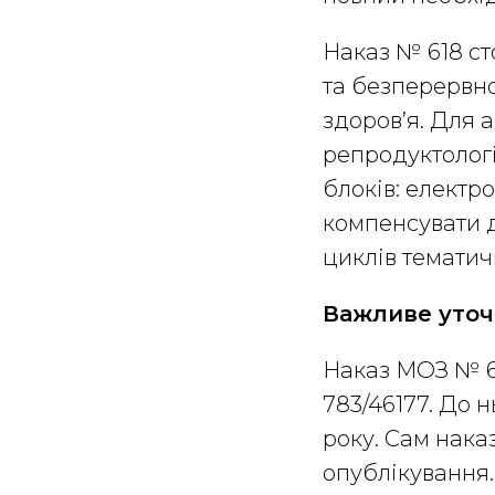
Наказ № 618 ст
та безперервно
здоров’я. Для а
репродуктологі
блоків: електро
компенсувати д
циклів тематич
Важливе уточ
Наказ МОЗ № 61
783/46177. До 
року. Сам нака
опублікування.