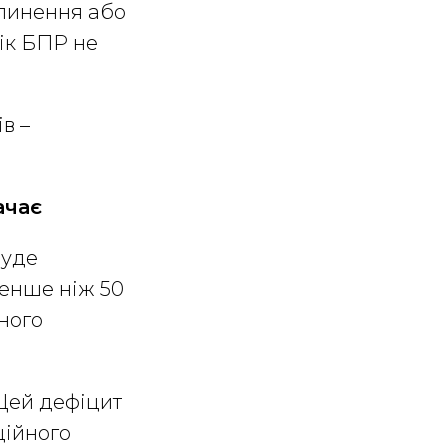
ипинення або
лік БПР не
в –
ачає
буде
менше ніж 50
чного
 Цей дефіцит
ційного