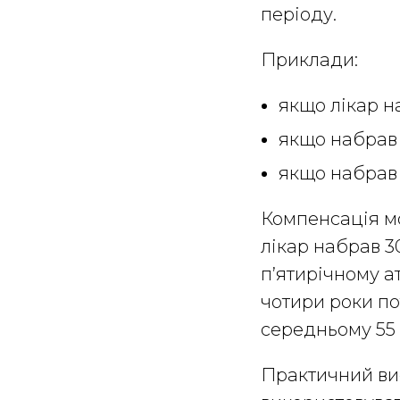
періоду.
Приклади:
якщо лікар на
якщо набрав 
якщо набрав 
Компенсація мо
лікар набрав 30
п’ятирічному а
чотири роки по
середньому 55 б
Практичний ви