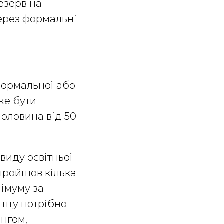
езерв на
ерез формальні
формальної або
же бути
половина від 50
виду освітньої
 пройшов кілька
німуму за
ешту потрібно
інгом,