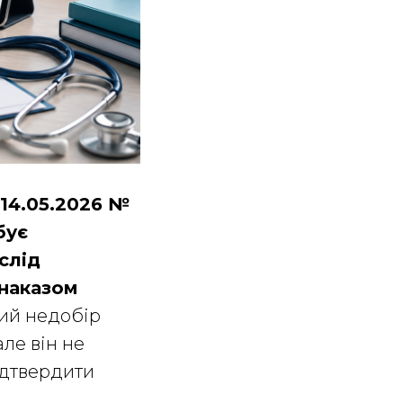
 14.05.2026 №
бує
слід
 наказом
ний недобір
ле він не
ідтвердити