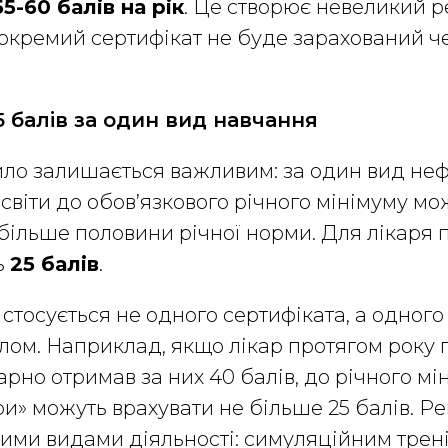
55-60 балів на рік
. Це створює невеликий р
 окремий сертифікат не буде зарахований ч
 балів за один вид навчання
ило залишається важливим: за один вид не
світи до обов’язкового річного мінімуму мо
більше половини річної норми. Для лікаря 
ь
25 балів
.
тосується не одного сертифіката, а одного 
алом. Наприклад, якщо лікар протягом року
арно отримав за них 40 балів, до річного мі
и» можуть врахувати не більше 25 балів. Р
ими видами діяльності: симуляційним трен