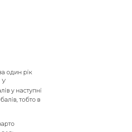
а один рік
 У
лів у наступні
алів, тобто в
варто