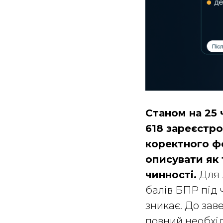
Станом на 25 
618 зареєстро
коректного ф
описувати як 
чинності.
Для 
балів БПР під 
зникає. До зав
повний необхід