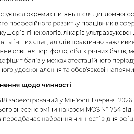
осується окремих питань післядипломної осв
го професійного розвитку працівників сфе
кушерів-гінекологів, лікарів ультразвукової
в та інших спеціалістів практично важливим
нне освітнє портфоліо, облік річних балів, 
ефіцит балів у межах атестаційного період
ного удосконалення та обов’язкові напрями
нення щодо чинності
8 зареєстрований у Мін’юсті 1 червня 2026
нього внесено зміни наказом МОЗ № 754 від 
з передбачає набрання чинності з дня офіц