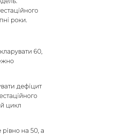
одель.
тестаційного
пні роки.
екларувати 60,
лежно
увати дефіцит
естаційного
ий цикл
рівно на 50, а