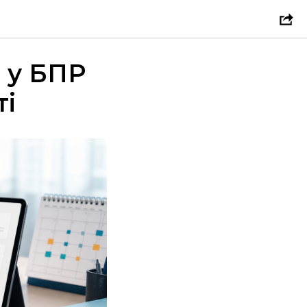
 у БПР
ті