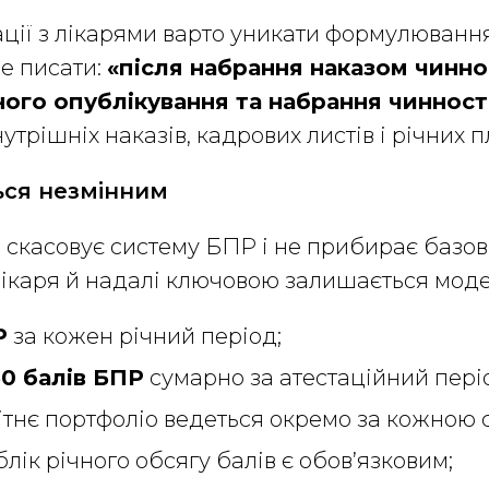
ації з лікарями варто уникати формулюванн
ше писати:
«після набрання наказом чинно
ного опублікування та набрання чинност
утрішніх наказів, кадрових листів і річних 
ся незмінним
 скасовує систему БПР і не прибирає базо
лікаря й надалі ключовою залишається моде
Р
за кожен річний період;
0 балів БПР
сумарно за атестаційний пері
ітнє портфоліо ведеться окремо за кожною 
блік річного обсягу балів є обов’язковим;