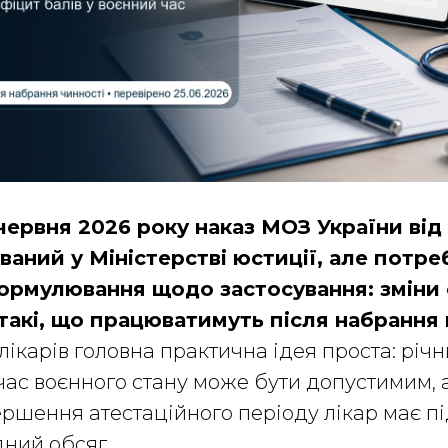
червня 2026 року наказ МОЗ України від
ваний у Міністерстві юстиції, але потре
ормулювання щодо застосування: зміни 
такі, що працюватимуть після набрання
лікарів головна практична ідея проста: річ
час воєнного стану може бути допустимим, а
ершення атестаційного періоду лікар має п
ний обсяг.