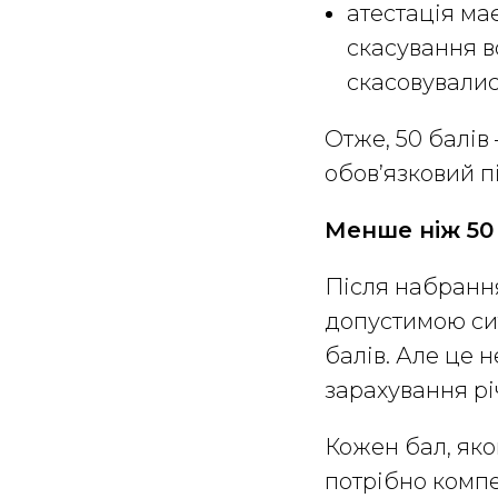
атестація ма
скасування в
скасовувалис
Отже, 50 балів 
обов’язковий п
Менше ніж 50 
Після набрання
допустимою сит
балів. Але це н
зарахування рі
Кожен бал, яко
потрібно компе