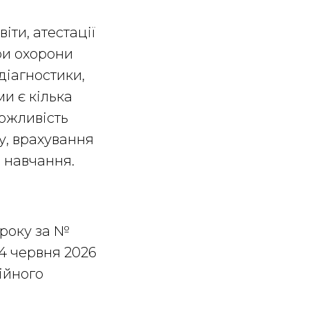
іти, атестації
ри охорони
 діагностики,
и є кілька
можливість
у, врахування
 навчання.
 року за №
4 червня 2026
ійного