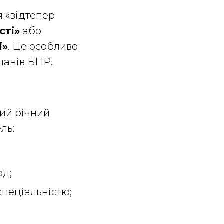
я «відтепер
сті»
або
і»
. Це особливо
планів БПР.
вий річний
ль:
од;
спеціальністю;