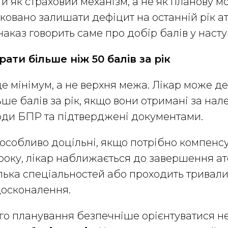
и як страховий механізм, а не як планову м
овано залишати дефіцит на останній рік а
наказ говорить саме про добір балів у насту
ати більше ніж 50 балів за рік
 це мінімум, а не верхня межа. Лікар може д
льше балів за рік, якщо вони отримані за на
оди БПР та підтверджені документами.
особливо доцільні, якщо потрібно компенс
року, лікар наближається до завершення ат
ілька спеціальностей або проходить тривал
досконалення.
о планування безпечніше орієнтуватися не 