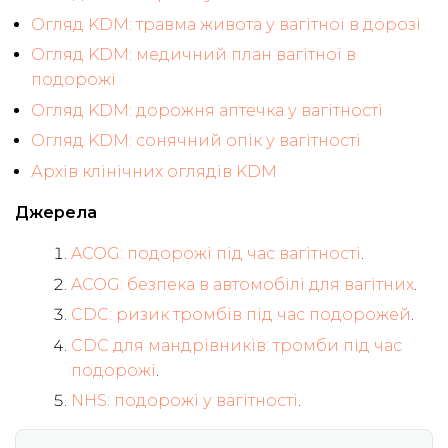
Огляд KDM: травма живота у вагітної в дорозі
Огляд KDM: медичний план вагітної в
подорожі
Огляд KDM: дорожня аптечка у вагітності
Огляд KDM: сонячний опік у вагітності
Архів клінічних оглядів KDM
Джерела
ACOG: подорожі під час вагітності
.
ACOG: безпека в автомобілі для вагітних
.
CDC: ризик тромбів під час подорожей
.
CDC для мандрівників: тромби під час
подорожі
.
NHS: подорожі у вагітності
.