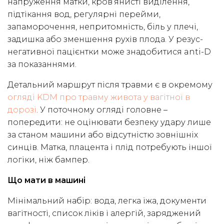
напруження матки, кров’янисті виділення,
підтікання вод, регулярні перейми,
запаморочення, непритомність, біль у плечі,
задишка або зменшення рухів плода. У резус-
негативної пацієнтки може знадобитися anti-D
за показаннями.
Детальний маршрут після травми є в окремому
огляді KDM про травму живота у вагітної в
дорозі
. У поточному огляді головне –
попередити: не оцінювати безпеку удару лише
за станом машини або відсутністю зовнішніх
синців. Матка, плацента і плід потребують іншої
логіки, ніж бампер.
Що мати в машині
Мінімальний набір: вода, легка їжа, документи
вагітності, список ліків і алергій, заряджений