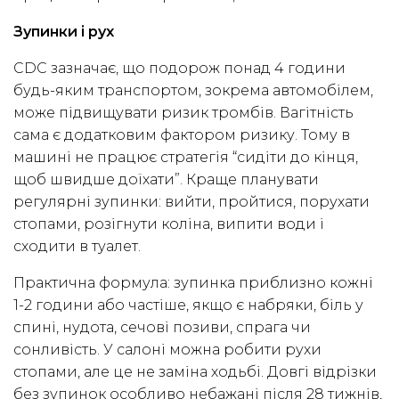
Зупинки і рух
CDC зазначає, що подорож понад 4 години
будь-яким транспортом, зокрема автомобілем,
може підвищувати ризик тромбів. Вагітність
сама є додатковим фактором ризику. Тому в
машині не працює стратегія “сидіти до кінця,
щоб швидше доїхати”. Краще планувати
регулярні зупинки: вийти, пройтися, порухати
стопами, розігнути коліна, випити води і
сходити в туалет.
Практична формула: зупинка приблизно кожні
1-2 години або частіше, якщо є набряки, біль у
спині, нудота, сечові позиви, спрага чи
сонливість. У салоні можна робити рухи
стопами, але це не заміна ходьбі. Довгі відрізки
без зупинок особливо небажані після 28 тижнів,