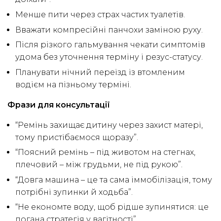
Менше пити через страх частих туалетів.
Вважати компресійні панчохи заміною руху.
Після різкого гальмування чекати симптомів
удома без уточнення терміну і резус-статусу.
Планувати нічний переїзд із втомленим
водієм на пізньому терміні.
Фрази для консультації
“Ремінь захищає дитину через захист матері,
тому пристібаємося щоразу”.
“Поясний ремінь – під животом на стегнах,
плечовий – між грудьми, не під рукою”.
“Довга машина – це та сама іммобілізація, тому
потрібні зупинки й ходьба”.
“Не економте воду, щоб рідше зупинятися: це
погана стратегія у вагітності”.