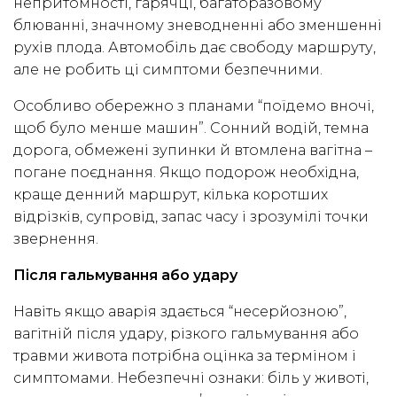
непритомності, гарячці, багаторазовому
блюванні, значному зневодненні або зменшенні
рухів плода. Автомобіль дає свободу маршруту,
але не робить ці симптоми безпечними.
Особливо обережно з планами “поїдемо вночі,
щоб було менше машин”. Сонний водій, темна
дорога, обмежені зупинки й втомлена вагітна –
погане поєднання. Якщо подорож необхідна,
краще денний маршрут, кілька коротших
відрізків, супровід, запас часу і зрозумілі точки
звернення.
Після гальмування або удару
Навіть якщо аварія здається “несерйозною”,
вагітній після удару, різкого гальмування або
травми живота потрібна оцінка за терміном і
симптомами. Небезпечні ознаки: біль у животі,