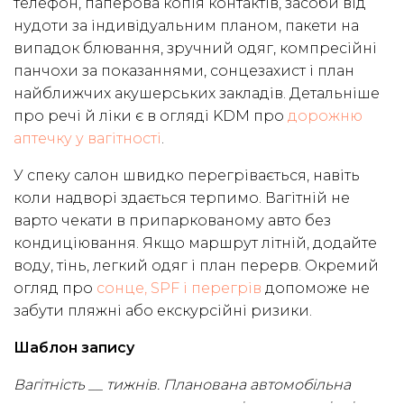
телефон, паперова копія контактів, засоби від
нудоти за індивідуальним планом, пакети на
випадок блювання, зручний одяг, компресійні
панчохи за показаннями, сонцезахист і план
найближчих акушерських закладів. Детальніше
про речі й ліки є в огляді KDM про
дорожню
аптечку у вагітності
.
У спеку салон швидко перегрівається, навіть
коли надворі здається терпимо. Вагітній не
варто чекати в припаркованому авто без
кондиціювання. Якщо маршрут літній, додайте
воду, тінь, легкий одяг і план перерв. Окремий
огляд про
сонце, SPF і перегрів
допоможе не
забути пляжні або екскурсійні ризики.
Шаблон запису
Вагітність __ тижнів. Планована автомобільна