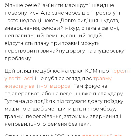
більше речей, змінити маршрут і швидше
повернутися. Але саме через цю “простоту” її
часто недооцінюють. Довге сидіння, нудота,
зневоднення, сечовий міхур, спека в салоні,
неправильний ремінь, сонний водій і
відсутність плану при травмі можуть
перетворити звичайну дорогу на акушерську
проблему.
Цей огляд не дублює матеріал KDM про
переліт
у вагітності
і не дублює огляд про
травму
живота у вагітної в дорозі
. Там фокус на
авіаперельоті або на веденні вже після удару.
Тут тема до події: як підготувати довгу поїздку
машиною, щоб зменшити ризик тромбозу,
травми, перегрівання, затримки звернення і
неправильного ременя безпеки.