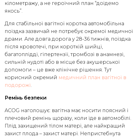
кілометражу, а не героїчний план “доїдемо
якось”.
Для стабільної вагітної коротка автомобільна
поїздка зазвичай не потребує окремої медичної
драми. Але довга дорога у 28-36 тижнів, поїздка
після кровотечі, при короткій шийці,
багатоплідді, гіпертензії, тромбозі в анамнезі,
сильній нудоті або в місце без акушерської
допомоги – це вже клінічне рішення. Тут
корисний окремий
медичний план вагітної в
подорожі
.
Ремінь безпеки
ACOG наголошує: вагітна має носити поясний і
плечовий ремінь щоразу, коли їде в автомобілі.
Плід захищений тілом матері, але найкращий
захист плода – захист матері. Непристебнута