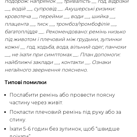
подорож: напрямок __, тривалість __ год, відрізки
__, водій __, супровід __. Акушерські ризики:
кровотеча __, перейми __, води __, шийка __,
плацента __, тиск __, тромбоз/тромбофілія __,
багатопліддя __. Рекомендовано: ремінь низько
під животом і плечовий між грудьми, зупинки
кожні __ год, ходьба, вода, вільний одяг, панчохи
__, не їхати при симптомах __. План допомоги:
найближчі заклади __, контакти __. Ознаки
негайного звернення пояснено.
Типові помилки
Послабити ремінь або провести поясну
частину через живіт.
Покласти плечовий ремінь під руку або за
спину.
Їхати 5-6 годин без зупинок, щоб “швидше
доїхати”.