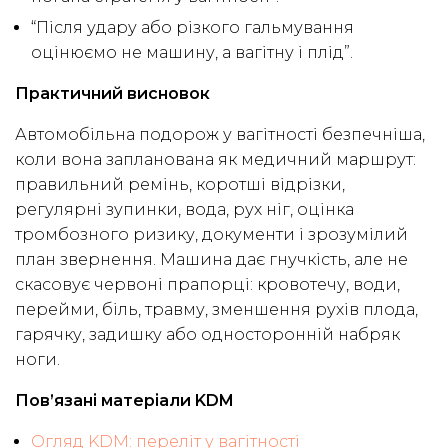
“Після удару або різкого гальмування
оцінюємо не машину, а вагітну і плід”.
Практичний висновок
Автомобільна подорож у вагітності безпечніша,
коли вона запланована як медичний маршрут:
правильний ремінь, коротші відрізки,
регулярні зупинки, вода, рух ніг, оцінка
тромбозного ризику, документи і зрозумілий
план звернення. Машина дає гнучкість, але не
скасовує червоні прапорці: кровотечу, води,
перейми, біль, травму, зменшення рухів плода,
гарячку, задишку або односторонній набряк
ноги.
Пов’язані матеріали KDM
Огляд KDM: переліт у вагітності