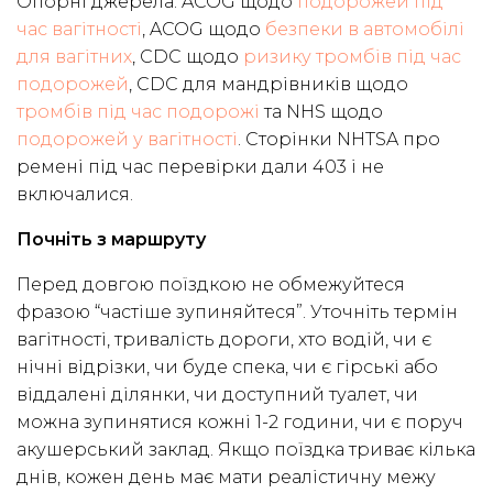
Опорні джерела: ACOG щодо
подорожей під
час вагітності
, ACOG щодо
безпеки в автомобілі
для вагітних
, CDC щодо
ризику тромбів під час
подорожей
, CDC для мандрівників щодо
тромбів під час подорожі
та NHS щодо
подорожей у вагітності
. Сторінки NHTSA про
ремені під час перевірки дали 403 і не
включалися.
Почніть з маршруту
Перед довгою поїздкою не обмежуйтеся
фразою “частіше зупиняйтеся”. Уточніть термін
вагітності, тривалість дороги, хто водій, чи є
нічні відрізки, чи буде спека, чи є гірські або
віддалені ділянки, чи доступний туалет, чи
можна зупинятися кожні 1-2 години, чи є поруч
акушерський заклад. Якщо поїздка триває кілька
днів, кожен день має мати реалістичну межу