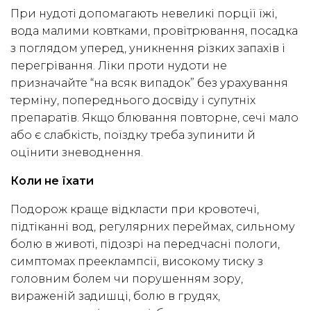
При нудоті допомагають невеликі порції їжі,
вода малими ковтками, провітрювання, посадка
з поглядом уперед, уникнення різких запахів і
перегрівання. Ліки проти нудоти не
призначайте “на всяк випадок” без урахування
терміну, попереднього досвіду і супутніх
препаратів. Якщо блювання повторне, сечі мало
або є слабкість, поїздку треба зупинити й
оцінити зневоднення.
Коли не їхати
Подорож краще відкласти при кровотечі,
підтіканні вод, регулярних переймах, сильному
болю в животі, підозрі на передчасні пологи,
симптомах прееклампсії, високому тиску з
головним болем чи порушенням зору,
вираженій задишці, болю в грудях,