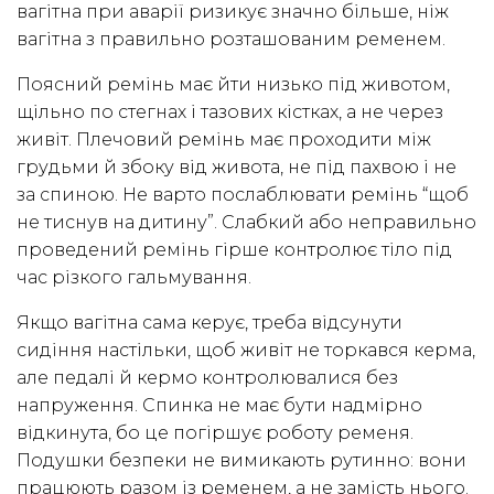
вагітна при аварії ризикує значно більше, ніж
вагітна з правильно розташованим ременем.
Поясний ремінь має йти низько під животом,
щільно по стегнах і тазових кістках, а не через
живіт. Плечовий ремінь має проходити між
грудьми й збоку від живота, не під пахвою і не
за спиною. Не варто послаблювати ремінь “щоб
не тиснув на дитину”. Слабкий або неправильно
проведений ремінь гірше контролює тіло під
час різкого гальмування.
Якщо вагітна сама керує, треба відсунути
сидіння настільки, щоб живіт не торкався керма,
але педалі й кермо контролювалися без
напруження. Спинка не має бути надмірно
відкинута, бо це погіршує роботу ременя.
Подушки безпеки не вимикають рутинно: вони
працюють разом із ременем, а не замість нього.