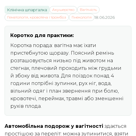
Клінічна шпаргалка
Акушерство
Вагітність
Гематологія, кровотеча і тромбоз
Гінекологія
18.06.2026
Коротко для практики:
Коротка порада: вагітна має їхати
пристебнутою щоразу. Поясний ремінь
розташовується низько під животом на
стегнах, плечовий проходить між грудьми
й збоку від живота. Для поїздок понад 4
години потрібні зупинки, рух ніг, вода,
вільний одяг і план звернення при болю,
кровотечі, переймах, травмі або зменшенні
рухів плода.
Автомобільна подорож у вагітності
здається
простішою за переліт: можна зупинитися, взяти