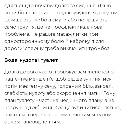
одягнені до початку довгого сидіння. Якщо
вони болісно стискають, скручуються джгутом,
залишають глибокі смуги або погіршують
самопочуття, це не профілактика, а нова
проблема. Не радьте масаж литки при
односторонньому болю й набряку після
дороги: спершу треба виключити тромбоз.
Вода, нудота і туалет
Довга дорога часто провокує замкнене коло:
пацієнтка менше п’є, щоб рідше зупинятися;
потім має темну сечу, головний біль, закреп,
слабкість, нудоту або скорочення матки. Тому
план туалету – частина медичного плану, а не
незручна дрібниця. Краще зупинитися частіше,
ніж їхати з переповненим сечовим міхуром,
болем і зневодненням.