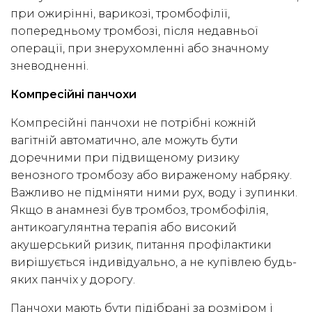
при ожирінні, варикозі, тромбофілії,
попередньому тромбозі, після недавньої
операції, при знерухомленні або значному
зневодненні.
Компресійні панчохи
Компресійні панчохи не потрібні кожній
вагітній автоматично, але можуть бути
доречними при підвищеному ризику
венозного тромбозу або вираженому набряку.
Важливо не підміняти ними рух, воду і зупинки.
Якщо в анамнезі був тромбоз, тромбофілія,
антикоагулянтна терапія або високий
акушерський ризик, питання профілактики
вирішується індивідуально, а не купівлею будь-
яких панчіх у дорогу.
Панчохи мають бути підібрані за розміром і