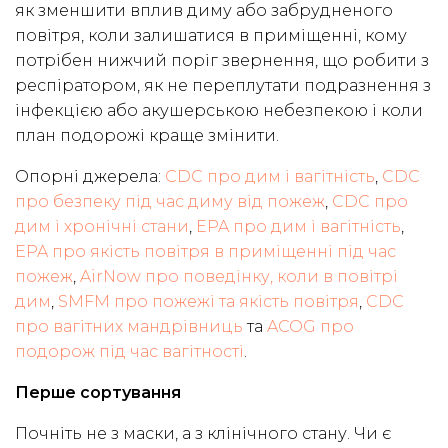
як зменшити вплив диму або забрудненого
повітря, коли залишатися в приміщенні, кому
потрібен нижчий поріг звернення, що робити з
респіратором, як не переплутати подразнення з
інфекцією або акушерською небезпекою і коли
план подорожі краще змінити.
Опорні джерела:
CDC про дим і вагітність
,
CDC
про безпеку під час диму від пожеж
,
CDC про
дим і хронічні стани
,
EPA про дим і вагітність
,
EPA про якість повітря в приміщенні під час
пожеж
,
AirNow про поведінку, коли в повітрі
дим
,
SMFM про пожежі та якість повітря
,
CDC
про вагітних мандрівниць
та
ACOG про
подорож під час вагітності
.
Перше сортування
Почніть не з маски, а з клінічного стану. Чи є