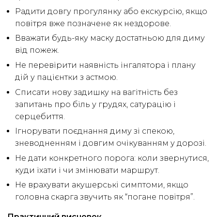
Радити довгу прогулянку або екскурсію, якщо
повітря вже позначене як нездорове.
Вважати будь-яку маску достатньою для диму
від пожеж.
Не перевірити наявність інгалятора і плану
дій у пацієнтки з астмою.
Списати нову задишку на вагітність без
запитань про біль у грудях, сатурацію і
серцебиття.
Ігнорувати поєднання диму зі спекою,
зневодненням і довгим очікуванням у дорозі.
Не дати конкретного порога: коли звернутися,
куди їхати і чи змінювати маршрут.
Не врахувати акушерські симптоми, якщо
головна скарга звучить як “погане повітря”.
Практичний висновок