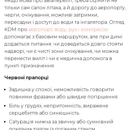
Якщо мова про авіапереліт, треба оцінити не
тільки сам салон літака, а й дорогу до аеропорту,
черги, очікування, можливі затримки,
пересадки і доступ до води та інгалятора. Огляд
KDM про
аеропорт, воду, рух і компресію
допомагає з базовим маршрутом, але при димі
додається питання: чи доведеться довго стояти
надворі, чи є чисті зони очікування, чи можна
перенести виліт і чи є медична допомога в
пункті призначення.
Червоні прапорці
Задишка у спокої, неможливість говорити
повними фразами або швидке погіршення.
Біль у грудях, непритомність, виражене
серцебиття або синюшність.
Сатурація нижча за звичну або сумнівний
показник разом із поганим станом.