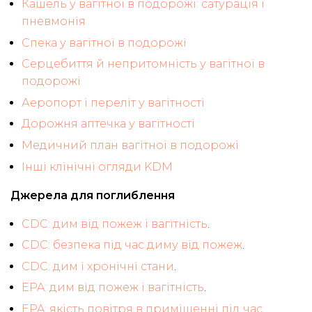
Кашель у вагітної в подорожі: сатурація і
пневмонія
Спека у вагітної в подорожі
Серцебиття й непритомність у вагітної в
подорожі
Аеропорт і переліт у вагітності
Дорожня аптечка у вагітності
Медичний план вагітної в подорожі
Інші клінічні огляди KDM
Джерела для поглиблення
CDC: дим від пожеж і вагітність
.
CDC: безпека під час диму від пожеж
.
CDC: дим і хронічні стани
.
EPA: дим від пожеж і вагітність
.
EPA: якість повітря в приміщенні під час