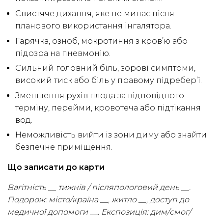
Свистяче дихання, яке не минає після
планового використання інгалятора.
Гарячка, озноб, мокротиння з кров’ю або
підозра на пневмонію.
Сильний головний біль, зорові симптоми,
високий тиск або біль у правому підребер’ї.
Зменшення рухів плода за відповідного
терміну, перейми, кровотеча або підтікання
вод.
Неможливість вийти із зони диму або знайти
безпечне приміщення.
Що записати до карти
Вагітність __ тижнів / післяпологовий день __.
Подорож: місто/країна __, житло __, доступ до
медичної допомоги __. Експозиція: дим/смог/