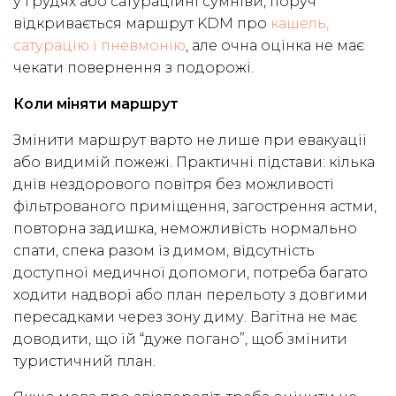
у грудях або сатураційні сумніви, поруч
відкривається маршрут KDM про
кашель,
сатурацію і пневмонію
, але очна оцінка не має
чекати повернення з подорожі.
Коли міняти маршрут
Змінити маршрут варто не лише при евакуації
або видимій пожежі. Практичні підстави: кілька
днів нездорового повітря без можливості
фільтрованого приміщення, загострення астми,
повторна задишка, неможливість нормально
спати, спека разом із димом, відсутність
доступної медичної допомоги, потреба багато
ходити надворі або план перельоту з довгими
пересадками через зону диму. Вагітна не має
доводити, що їй “дуже погано”, щоб змінити
туристичний план.