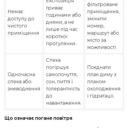
Експозиція
фільтроване
триває
Немає
приміщення,
годинами або
доступу до
змінити
днями, а не
чистого
номер,
лише під час
приміщення
маршрут або
короткої
місто за
прогулянки.
можливості.
Спека
погіршує
Поєднати
Одночасна
самопочуття,
план диму з
спека або
сон, пиття і
планом
зневоднення
толерантність
охолодження
до
і гідратації.
навантаження.
Що означає погане повітря