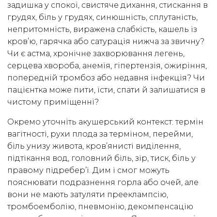
задишка у спокої, свистяче дихання, стискання в
грудях, біль у грудях, синюшність, сплутаність,
непритомність, виражена слабкість, кашель із
кров’ю, гарячка або сатурація нижча за звичну?
Чи є астма, хронічне захворювання легень,
серцева хвороба, анемія, гіпертензія, ожиріння,
попередній тромбоз або недавня інфекція? Чи
пацієнтка може пити, їсти, спати й залишатися в
чистому приміщенні?
Окремо уточніть акушерський контекст: термін
вагітності, рухи плода за терміном, перейми,
біль унизу живота, кров’янисті виділення,
підтікання вод, головний біль, зір, тиск, біль у
правому підребер’ї. Дим і смог можуть
пояснювати подразнення горла або очей, але
вони не мають затуляти прееклампсію,
тромбоемболію, пневмонію, декомпенсацію