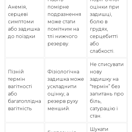
Анемія,
помірне
оцінки при
серцеві
подразнення
задишці,
симптоми
може стати
болю в
або задишка
помітним на
грудях,
до поїздки
тлі нижчого
серцебитті
резерву.
або
слабкості.
Не списувати
Пізній
Фізіологічна
нову
термін
задишка може
задишку на
вагітності
ускладнити
“термін” без
або
оцінку, а
запитань про
багатоплідна
резерв руху
біль,
вагітність
менший.
сатурацію і
стан.
Шукати