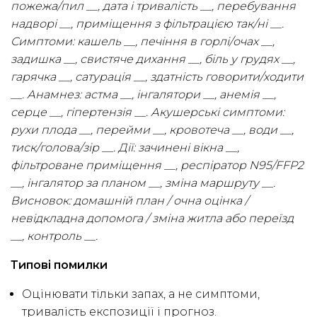
пожежа/пил __, дата і тривалість __, перебування
надворі __, приміщення з фільтрацією так/ні __.
Симптоми: кашель __, печіння в горлі/очах __,
задишка __, свистяче дихання __, біль у грудях __,
гарячка __, сатурація __, здатність говорити/ходити
__. Анамнез: астма __, інгалятори __, анемія __,
серце __, гіпертензія __. Акушерські симптоми:
рухи плода __, перейми __, кровотеча __, води __,
тиск/голова/зір __. Дії: зачинені вікна __,
фільтроване приміщення __, респіратор N95/FFP2
__, інгалятор за планом __, зміна маршруту __.
Висновок: домашній план / очна оцінка /
невідкладна допомога / зміна житла або переїзд
__, контроль __.
Типові помилки
Оцінювати тільки запах, а не симптоми,
тривалість експозиції і прогноз.