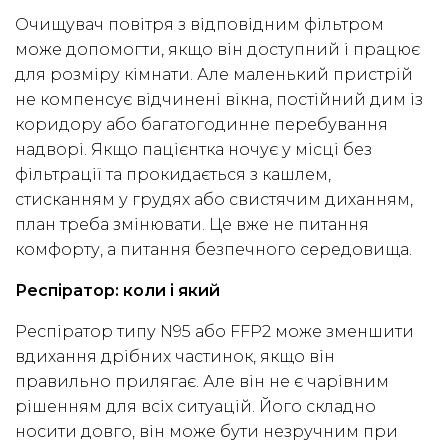
Очищувач повітря з відповідним фільтром
може допомогти, якщо він доступний і працює
для розміру кімнати. Але маленький пристрій
не компенсує відчинені вікна, постійний дим із
коридору або багатогодинне перебування
надворі. Якщо пацієнтка ночує у місці без
фільтрації та прокидається з кашлем,
стисканням у грудях або свистячим диханням,
план треба змінювати. Це вже не питання
комфорту, а питання безпечного середовища.
Респіратор: коли і який
Респіратор типу N95 або FFP2 може зменшити
вдихання дрібних частинок, якщо він
правильно прилягає. Але він не є чарівним
рішенням для всіх ситуацій. Його складно
носити довго, він може бути незручним при