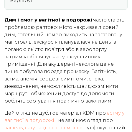
маршрут.
Дим і смог у вагітної в подорожі
часто стають
проблемою раптово: місто накриває лісовий
дим, готельний номер виходить на загазовану
магістраль, екскурсія планувалася на день із
поганою якістю повітря або в аеропорту
затримка збільшує час у задушливому
приміщенні. Для акушера-гінеколога це не
лише побутова порада про маску. Вагітність,
астма, анемія, серцеві симптоми, спека,
зневоднення, неможливість швидко змінити
маршрут і обмежений доступ до допомоги
роблять сортування практично важливим.
Цей огляд не дублює матеріал KDM про
астму у
вагітної в подорожі
і не замінює огляд про
кашель, сатурацію і пневмонію
. Тут фокус інший: