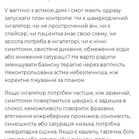
У вагітної з астмою дим і смог мають одразу
запускати план контролю. Чи є швидкодіючий
інгалятор, чи не прострочений він, чи є
спейсер, чи пацієнтка знає свою схему, чи
зросла потреба в інгаляторі, чи є нічні
симптоми, свистяче дихання, обмеження ходи
або зниження сатурації? Не варто радити
зменшувати базисну терапію через вагітність.
Неконтрольована астма небезпечніша, ніж
коректне лікування за планом.
Якщо інгалятор потрібен частіше, ніж зазвичай,
симптоми повертаються швидко, є задишка в
спокої, неможливість говорити фразами,
втягнення міжреберних проміжків, сонливість,
синюшність або сатурація низька, потрібна
невідкладна оцінка. Якщо є кашель, гарячка, біль