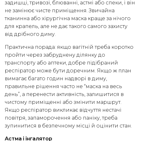
задишці, тривозі, блюванні, астмі або спеки, і він
не замінює чисте приміщення. Звичайна
тканинна або хірургічна маска краще за нічого
для крапель, але не дає такого самого захисту
від дрібного диму.
Практична порада: якщо вагітній треба коротко
пройти через забруднену ділянку до
транспорту або аптеки, добре підібраний
респіратор може бути доречним. Якщо ж план
вимагає багато годин надворі в диму,
правильне рішення часто не “маска на весь
день”, а перенести активність, залишитися в
чистому приміщенні або змінити маршрут.
Якщо респіратор викликає відчуття нестачі
повітря, запаморочення або паніку, треба
зупинитися в безпечному місці й оцінити стан.
Астма і інгалятор