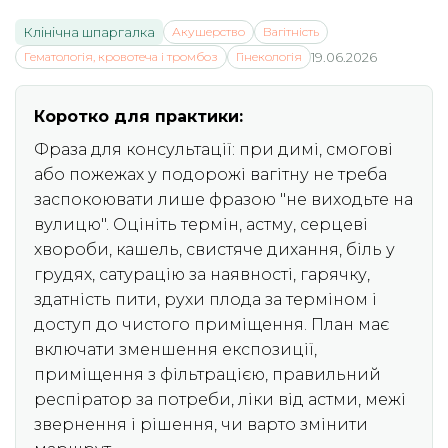
Клінічна шпаргалка
Акушерство
Вагітність
Гематологія, кровотеча і тромбоз
Гінекологія
19.06.2026
Коротко для практики:
Фраза для консультації: при димі, смогові
або пожежах у подорожі вагітну не треба
заспокоювати лише фразою "не виходьте на
вулицю". Оцініть термін, астму, серцеві
хвороби, кашель, свистяче дихання, біль у
грудях, сатурацію за наявності, гарячку,
здатність пити, рухи плода за терміном і
доступ до чистого приміщення. План має
включати зменшення експозиції,
приміщення з фільтрацією, правильний
респіратор за потреби, ліки від астми, межі
звернення і рішення, чи варто змінити