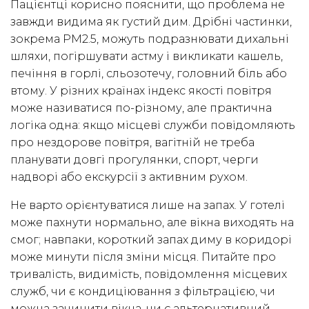
Пацієнтці корисно пояснити, що проблема не
завжди видима як густий дим. Дрібні частинки,
зокрема PM2.5, можуть подразнювати дихальні
шляхи, погіршувати астму і викликати кашель,
печіння в горлі, сльозотечу, головний біль або
втому. У різних країнах індекс якості повітря
може називатися по-різному, але практична
логіка одна: якщо місцеві служби повідомляють
про нездорове повітря, вагітній не треба
планувати довгі прогулянки, спорт, черги
надворі або екскурсії з активним рухом.
Не варто орієнтуватися лише на запах. У готелі
може пахнути нормально, але вікна виходять на
смог; навпаки, короткий запах диму в коридорі
може минути після зміни місця. Питайте про
тривалість, видимість, повідомлення місцевих
служб, чи є кондиціювання з фільтрацією, чи
можна зачинити вікна, чи є альтернативний