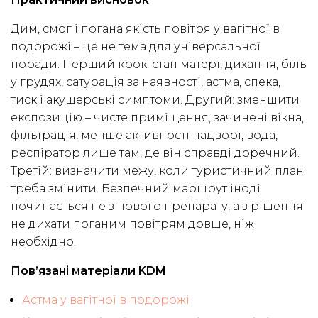
Дим, смог і погана якість повітря у вагітної в
подорожі – це не тема для універсальної
поради. Перший крок: стан матері, дихання, біль
у грудях, сатурація за наявності, астма, спека,
тиск і акушерські симптоми. Другий: зменшити
експозицію – чисте приміщення, зачинені вікна,
фільтрація, менше активності надворі, вода,
респіратор лише там, де він справді доречний.
Третій: визначити межу, коли туристичний план
треба змінити. Безпечний маршрут іноді
починається не з нового препарату, а з рішення
не дихати поганим повітрям довше, ніж
необхідно.
Пов’язані матеріали KDM
Астма у вагітної в подорожі