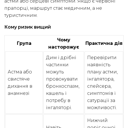
астми або серцеві симптоми. Якщо є червоні
прапорці, маршрут стає медичним, а не
туристичним.
Кому ризик вищий
Чому
Група
Практична дія
насторожує
Дим і дрібні
Перевірити
частинки
наявність
Астма або
можуть
плану астми,
свистяче
провокувати
інгалятора,
дихання в
бронхоспазм,
спейсера,
анамнезі
кашель і
симптомів і
потребу в
сатурації за
інгаляторі.
можливості.
Нижчий
Навіть
поріг очної