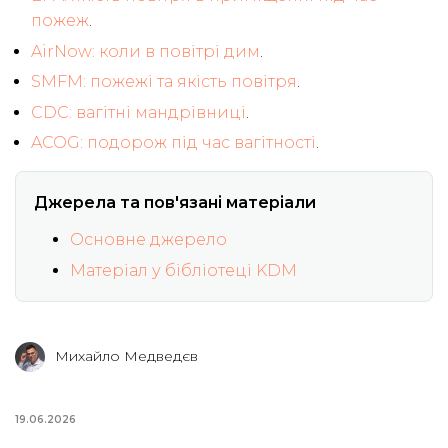
пожеж
.
AirNow: коли в повітрі дим
.
SMFM: пожежі та якість повітря
.
CDC: вагітні мандрівниці
.
ACOG: подорож під час вагітності
.
Джерела та пов'язані матеріали
Основне джерело
Матеріал у бібліотеці KDM
Михайло Медведєв
19.06.2026