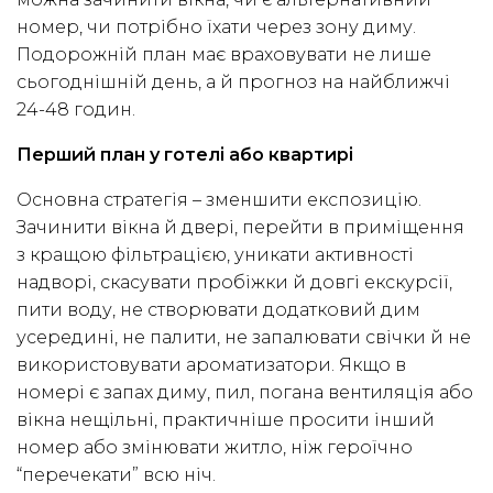
номер, чи потрібно їхати через зону диму.
Подорожній план має враховувати не лише
сьогоднішній день, а й прогноз на найближчі
24-48 годин.
Перший план у готелі або квартирі
Основна стратегія – зменшити експозицію.
Зачинити вікна й двері, перейти в приміщення
з кращою фільтрацією, уникати активності
надворі, скасувати пробіжки й довгі екскурсії,
пити воду, не створювати додатковий дим
усередині, не палити, не запалювати свічки й не
використовувати ароматизатори. Якщо в
номері є запах диму, пил, погана вентиляція або
вікна нещільні, практичніше просити інший
номер або змінювати житло, ніж героїчно
“перечекати” всю ніч.