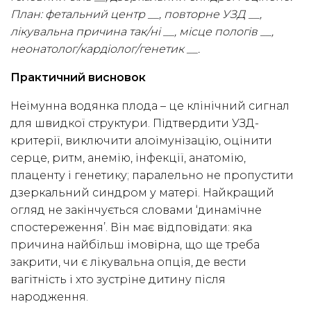
План: фетальний центр __, повторне УЗД __,
лікувальна причина так/ні __, місце пологів __,
неонатолог/кардіолог/генетик __.
Практичний висновок
Неімунна водянка плода – це клінічний сигнал
для швидкої структури. Підтвердити УЗД-
критерії, виключити алоімунізацію, оцінити
серце, ритм, анемію, інфекції, анатомію,
плаценту і генетику; паралельно не пропустити
дзеркальний синдром у матері. Найкращий
огляд не закінчується словами ‘динамічне
спостереження’. Він має відповідати: яка
причина найбільш імовірна, що ще треба
закрити, чи є лікувальна опція, де вести
вагітність і хто зустріне дитину після
народження.