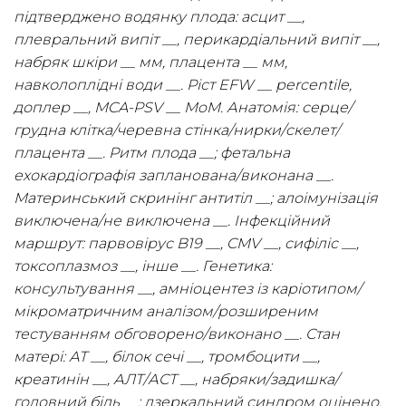
підтверджено водянку плода: асцит __,
плевральний випіт __, перикардіальний випіт __,
набряк шкіри __ мм, плацента __ мм,
навколоплідні води __. Ріст EFW __ percentile,
доплер __, MCA-PSV __ MoM. Анатомія: серце/
грудна клітка/черевна стінка/нирки/скелет/
плацента __. Ритм плода __; фетальна
ехокардіографія запланована/виконана __.
Материнський скринінг антитіл __; алоімунізація
виключена/не виключена __. Інфекційний
маршрут: парвовірус B19 __, CMV __, сифіліс __,
токсоплазмоз __, інше __. Генетика:
консультування __, амніоцентез із каріотипом/
мікроматричним аналізом/розширеним
тестуванням обговорено/виконано __. Стан
матері: АТ __, білок сечі __, тромбоцити __,
креатинін __, АЛТ/АСТ __, набряки/задишка/
головний біль __; дзеркальний синдром оцінено.