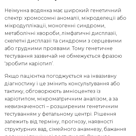
Неімунна водянка має широкий генетичний
спектр: хромосомні аномалії, мікроделеції або
мікродуплікації, моногенні синдроми,
метаболічні хвороби, лімфатичні дисплазії,
скелетні дисплазії та синдроми з серцевими
або грудними проявами. Тому генетичне
тестування зазвичай не обмежується фразою
‘зробити каріотип’.
Якщо пацієнтка погоджується на інвазивну
діагностику і це змінить консультування або
тактику, обговорюють амніоцентез із
каріотипом, мікроматричним аналізом, а за
невизначеності – розширеним генетичним
тестуванням у фетальному центрі. Рішення
залежить від терміну, прогнозу, наявності
структурних вад, сімейного анамнезу, бажання