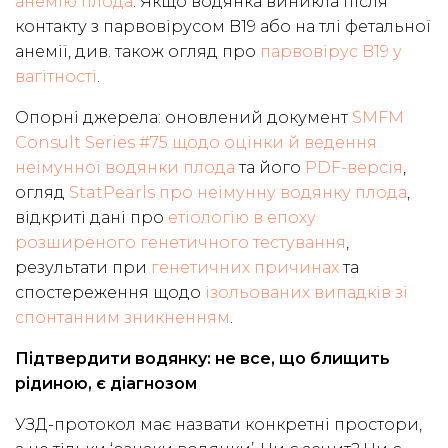
анемію плода
. Якщо водянка виникла після
контакту з парвовірусом B19 або на тлі фетальної
анемії, див. також огляд про
парвовірус B19 у
вагітності
.
Опорні джерела: оновлений документ
SMFM
Consult Series #75 щодо оцінки й ведення
неімунної водянки плода
та його
PDF-версія
,
огляд
StatPearls про неімунну водянку плода
,
відкриті дані про
етіологію в епоху
розширеного генетичного тестування
,
результати при
генетичних причинах
та
спостереження щодо
ізольованих випадків зі
спонтанним зникненням
.
Підтвердити водянку: не все, що блищить
рідиною, є діагнозом
УЗД-протокол має назвати конкретні простори,