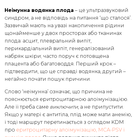
Неімунна водянка плода
– це ультразвуковий
синдром, а не відповідь на питання ‘що сталося’.
Зазвичай мають на увазі накопичення рідини
щонайменше у двох просторах або тканинах
плода: асцит, плевральний випіт,
перикардіальний випіт, генералізований
набряк шкіри; часто поруч є потовщена
плацента або багатоводдя. Перший крок –
підтвердити, що це справді водянка, другий –
негайно почати пошук причини.
Слово ‘неімунна’ означає, що причина не
пояснюється еритроцитарною алоімунізацією.
Але її треба саме
виключити
, а не припустити.
Якщо у матері є антитіла, плід може мати анемію,
і тоді маршрут перетинається з оглядом KDM
про
еритроцитарну алоімунізацію, MCA-PSV і