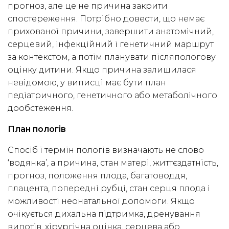
прогноз, але це не причина закрити
спостереження. Потрібно довести, що немає
прихованої причини, завершити анатомічний,
серцевий, інфекційний і генетичний маршрут
за контекстом, а потім планувати післяпологову
оцінку дитини. Якщо причина залишилася
невідомою, у виписці має бути план
педіатричного, генетичного або метаболічного
дообстеження.
План пологів
Спосіб і термін пологів визначають не слово
‘водянка’, а причина, стан матері, життєздатність,
прогноз, положення плода, багатоводдя,
плацента, попередні рубці, стан серця плода і
можливості неонатальної допомоги. Якщо
очікується дихальна підтримка, дренування
випотів, хірургічна оцінка, серцева або