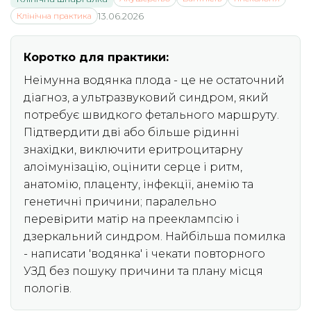
Клінічна практика
13.06.2026
Коротко для практики:
Неімунна водянка плода - це не остаточний
діагноз, а ультразвуковий синдром, який
потребує швидкого фетального маршруту.
Підтвердити дві або більше рідинні
знахідки, виключити еритроцитарну
алоімунізацію, оцінити серце і ритм,
анатомію, плаценту, інфекції, анемію та
генетичні причини; паралельно
перевірити матір на прееклампсію і
дзеркальний синдром. Найбільша помилка
- написати 'водянка' і чекати повторного
УЗД без пошуку причини та плану місця
пологів.