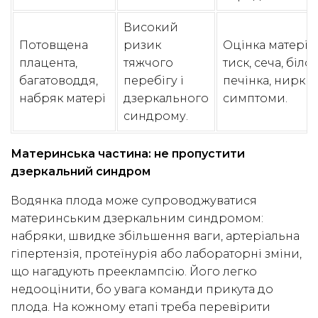
Високий
Потовщена
ризик
Оцінка матері:
плацента,
тяжчого
тиск, сеча, білок
багатоводдя,
перебігу і
печінка, нирки,
набряк матері
дзеркального
симптоми.
синдрому.
Материнська частина: не пропустити
дзеркальний синдром
Водянка плода може супроводжуватися
материнським дзеркальним синдромом:
набряки, швидке збільшення ваги, артеріальна
гіпертензія, протеїнурія або лабораторні зміни,
що нагадують прееклампсію. Його легко
недооцінити, бо увага команди прикута до
плода. На кожному етапі треба перевірити