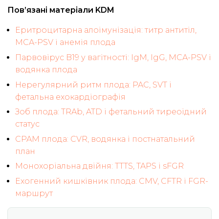
Пов’язані матеріали KDM
Еритроцитарна алоімунізація: титр антитіл,
MCA-PSV і анемія плода
Парвовірус B19 у вагітності: IgM, IgG, MCA-PSV і
водянка плода
Нерегулярний ритм плода: PAC, SVT і
фетальна ехокардіографія
Зоб плода: TRAb, ATD і фетальний тиреоїдний
статус
CPAM плода: CVR, водянка і постнатальний
план
Монохоріальна двійня: TTTS, TAPS і sFGR
Ехогенний кишківник плода: CMV, CFTR і FGR-
маршрут