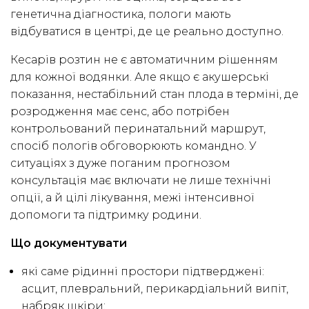
генетична діагностика, пологи мають
відбуватися в центрі, де це реально доступно.
Кесарів розтин не є автоматичним рішенням
для кожної водянки. Але якщо є акушерські
показання, нестабільний стан плода в терміні, де
розродження має сенс, або потрібен
контрольований перинатальний маршрут,
спосіб пологів обговорюють командно. У
ситуаціях з дуже поганим прогнозом
консультація має включати не лише технічні
опції, а й цілі лікування, межі інтенсивної
допомоги та підтримку родини.
Що документувати
які саме рідинні простори підтверджені:
асцит, плевральний, перикардіальний випіт,
набряк шкіри;