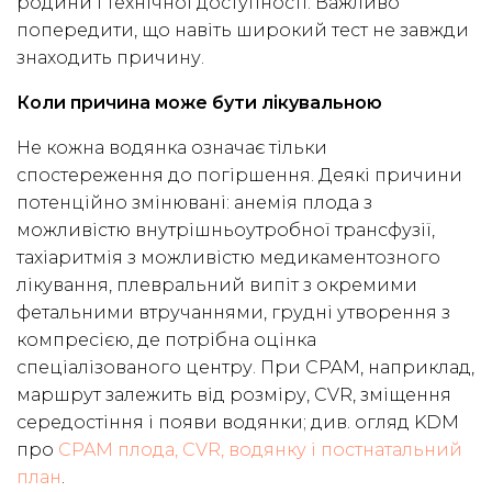
родини і технічної доступності. Важливо
попередити, що навіть широкий тест не завжди
знаходить причину.
Коли причина може бути лікувальною
Не кожна водянка означає тільки
спостереження до погіршення. Деякі причини
потенційно змінювані: анемія плода з
можливістю внутрішньоутробної трансфузії,
тахіаритмія з можливістю медикаментозного
лікування, плевральний випіт з окремими
фетальними втручаннями, грудні утворення з
компресією, де потрібна оцінка
спеціалізованого центру. При CPAM, наприклад,
маршрут залежить від розміру, CVR, зміщення
середостіння і появи водянки; див. огляд KDM
про
CPAM плода, CVR, водянку і постнатальний
план
.