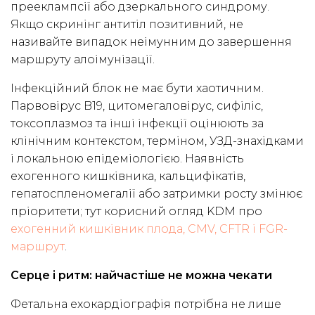
прееклампсії або дзеркального синдрому.
Якщо скринінг антитіл позитивний, не
називайте випадок неімунним до завершення
маршруту алоімунізації.
Інфекційний блок не має бути хаотичним.
Парвовірус B19, цитомегаловірус, сифіліс,
токсоплазмоз та інші інфекції оцінюють за
клінічним контекстом, терміном, УЗД-знахідками
і локальною епідеміологією. Наявність
ехогенного кишківника, кальцифікатів,
гепатоспленомегалії або затримки росту змінює
пріоритети; тут корисний огляд KDM про
ехогенний кишківник плода, CMV, CFTR і FGR-
маршрут
.
Серце і ритм: найчастіше не можна чекати
Фетальна ехокардіографія потрібна не лише