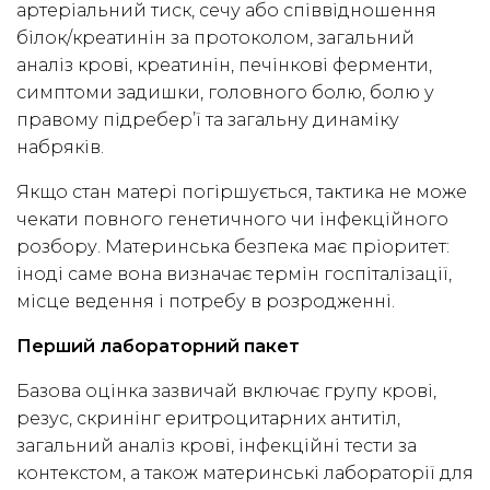
артеріальний тиск, сечу або співвідношення
білок/креатинін за протоколом, загальний
аналіз крові, креатинін, печінкові ферменти,
симптоми задишки, головного болю, болю у
правому підребер’ї та загальну динаміку
набряків.
Якщо стан матері погіршується, тактика не може
чекати повного генетичного чи інфекційного
розбору. Материнська безпека має пріоритет:
іноді саме вона визначає термін госпіталізації,
місце ведення і потребу в розродженні.
Перший лабораторний пакет
Базова оцінка зазвичай включає групу крові,
резус, скринінг еритроцитарних антитіл,
загальний аналіз крові, інфекційні тести за
контекстом, а також материнські лабораторії для