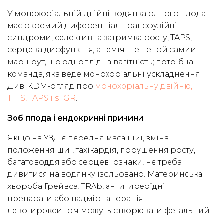
У монохоріальній двійні водянка одного плода
має окремий диференціал: трансфузійні
синдроми, селективна затримка росту, TAPS,
серцева дисфункція, анемія. Це не той самий
маршрут, що одноплідна вагітність; потрібна
команда, яка веде монохоріальні ускладнення.
Див. KDM-огляд про
монохоріальну двійню,
TTTS, TAPS і sFGR
.
Зоб плода і ендокринні причини
Якщо на УЗД є передня маса шиї, зміна
положення шиї, тахікардія, порушення росту,
багатоводдя або серцеві ознаки, не треба
дивитися на водянку ізольовано. Материнська
хвороба Грейвса, TRAb, антитиреоїдні
препарати або надмірна терапія
левотироксином можуть створювати фетальний