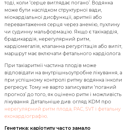
тоді, коли ‘серце виглядає погано’. Водянка
може бути наслідком структурної вади,
міокардіальної дисфункції, аритмії або
перевантаження серця через анемію, пухлину
чи судинну мальформацію. Якщо є тахікардія,
брадикардія, нерегулярний ритм,
кардіомегалія, клапанна регургітація або випіт,
маршрут має включати фетального кардіолога.
При тахіаритмії частина плодів може
відповідати на внутрішньоутробне лікування, а
при успішному контролі ритму водянка інколи
регресує. Тому не варто записувати ‘поганий
прогноз’ до того, як оцінено ритм і можливість
лікування. Детальніше див. огляд KDM про
нерегулярний ритм плода, PAC, SVT і фетальну
ехокардіографію
.
Генетика: каріотипу часто замало