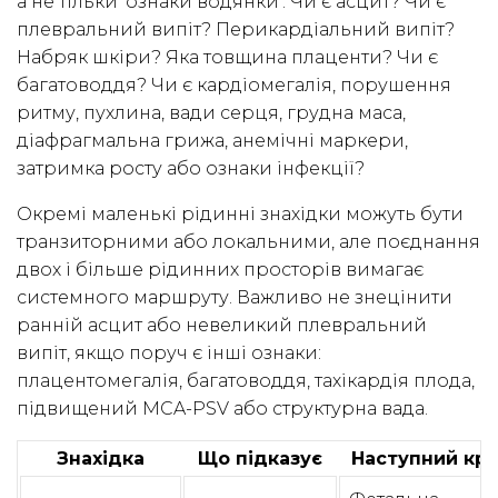
а не тільки ‘ознаки водянки’. Чи є асцит? Чи є
плевральний випіт? Перикардіальний випіт?
Набряк шкіри? Яка товщина плаценти? Чи є
багатоводдя? Чи є кардіомегалія, порушення
ритму, пухлина, вади серця, грудна маса,
діафрагмальна грижа, анемічні маркери,
затримка росту або ознаки інфекції?
Окремі маленькі рідинні знахідки можуть бути
транзиторними або локальними, але поєднання
двох і більше рідинних просторів вимагає
системного маршруту. Важливо не знецінити
ранній асцит або невеликий плевральний
випіт, якщо поруч є інші ознаки:
плацентомегалія, багатоводдя, тахікардія плода,
підвищений MCA-PSV або структурна вада.
Знахідка
Що підказує
Наступний кр