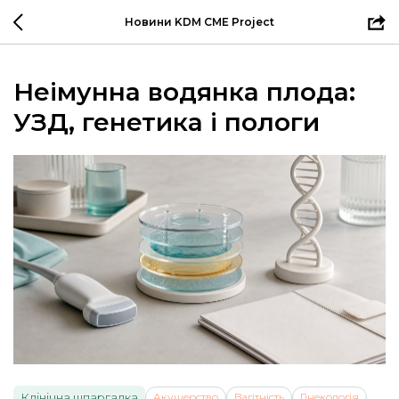
Новини KDM CME Project
Неімунна водянка плода:
УЗД, генетика і пологи
Клінічна шпаргалка
Акушерство
Вагітність
Гінекологія