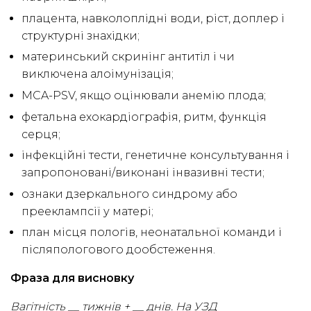
плацента, навколоплідні води, ріст, доплер і
структурні знахідки;
материнський скринінг антитіл і чи
виключена алоімунізація;
MCA-PSV, якщо оцінювали анемію плода;
фетальна ехокардіографія, ритм, функція
серця;
інфекційні тести, генетичне консультування і
запропоновані/виконані інвазивні тести;
ознаки дзеркального синдрому або
прееклампсії у матері;
план місця пологів, неонатальної команди і
післяпологового дообстеження.
Фраза для висновку
Вагітність __ тижнів + __ днів. На УЗД