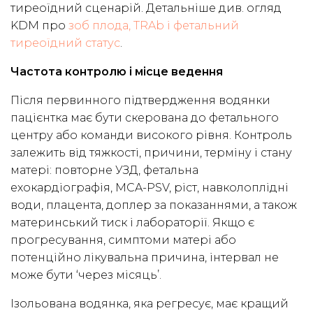
тиреоїдний сценарій. Детальніше див. огляд
KDM про
зоб плода, TRAb і фетальний
тиреоїдний статус
.
Частота контролю і місце ведення
Після первинного підтвердження водянки
пацієнтка має бути скерована до фетального
центру або команди високого рівня. Контроль
залежить від тяжкості, причини, терміну і стану
матері: повторне УЗД, фетальна
ехокардіографія, MCA-PSV, ріст, навколоплідні
води, плацента, доплер за показаннями, а також
материнський тиск і лабораторії. Якщо є
прогресування, симптоми матері або
потенційно лікувальна причина, інтервал не
може бути ‘через місяць’.
Ізольована водянка, яка регресує, має кращий