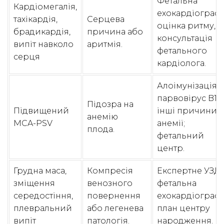
Фетальна
Кардіомегалія,
ехокардіографі
тахікардія,
Серцева
оцінка ритму,
брадикардія,
причина або
консультація
випіт навколо
аритмія.
фетального
серця
кардіолога.
Алоімунізація,
парвовірус B19,
Підозра на
Підвищений
інші причини
анемію
MCA-PSV
анемії;
плода.
фетальний
центр.
Грудна маса,
Компресія
Експертне УЗД,
зміщення
венозного
фетальна
середостіння,
повернення
ехокардіографі
плевральний
або легенева
план центру
випіт
патологія.
народження.