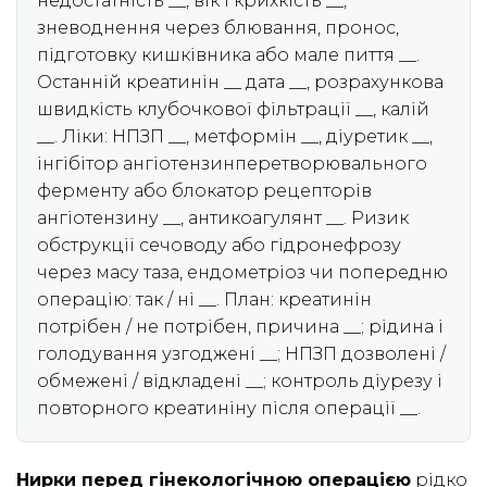
недостатність __, вік і крихкість __,
зневоднення через блювання, пронос,
підготовку кишківника або мале пиття __.
Останній креатинін __ дата __, розрахункова
швидкість клубочкової фільтрації __, калій
__. Ліки: НПЗП __, метформін __, діуретик __,
інгібітор ангіотензинперетворювального
ферменту або блокатор рецепторів
ангіотензину __, антикоагулянт __. Ризик
обструкції сечоводу або гідронефрозу
через масу таза, ендометріоз чи попередню
операцію: так / ні __. План: креатинін
потрібен / не потрібен, причина __; рідина і
голодування узгоджені __; НПЗП дозволені /
обмежені / відкладені __; контроль діурезу і
повторного креатиніну після операції __.
Нирки перед гінекологічною операцією
рідко