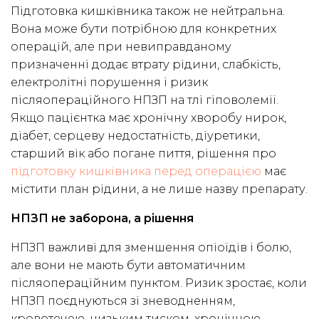
Підготовка кишківника також не нейтральна.
Вона може бути потрібною для конкретних
операцій, але при невиправданому
призначенні додає втрату рідини, слабкість,
електролітні порушення і ризик
післяопераційного НПЗП на тлі гіповолемії.
Якщо пацієнтка має хронічну хворобу нирок,
діабет, серцеву недостатність, діуретики,
старший вік або погане пиття, рішення про
підготовку кишківника перед операцією
має
містити план рідини, а не лише назву препарату.
НПЗП не заборона, а рішення
НПЗП важливі для зменшення опіоїдів і болю,
але вони не мають бути автоматичним
післяопераційним пунктом. Ризик зростає, коли
НПЗП поєднуються зі зневодненням,
кровотечею, низьким тиском, хронічною