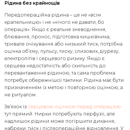
Рідина без крайнощів
Передопераційна рідина – це не «всім
крапельницю» і не «нічого не давати, бо
операція». Якщо є реальне зневоднення,
блювання, пронос, підготовка кишківника,
тривале очікування або низький тиск, потрібна
оцінка об’єму, пульсу, тиску, слизових, діурезу,
електролітів і серцевого ризику. Якщо є
серцева недостатність або схильність до
перевантаження рідиною, та сама проблема
потребує обережнішої тактики. Рідина має бути
призначенням із метою і повторною оцінкою, а
не ритуалом.
Зв’язок із
серцевою оцінкою перед операцією
тут прямий. Нирки потребують перфузії, але
надлишок рідини може погіршити дихання,
набряки, тиск і післяопераційне відновлення. У