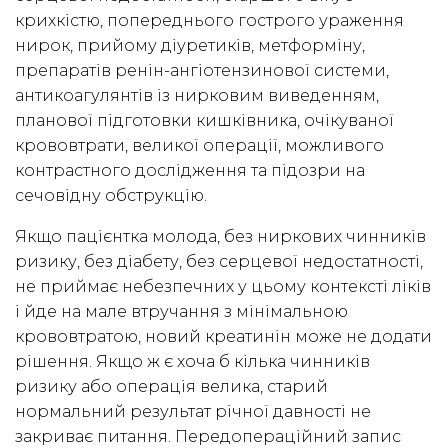
крихкістю, попереднього гострого ураження
нирок, прийому діуретиків, метформіну,
препаратів ренін-ангіотензинової системи,
антикоагулянтів із нирковим виведенням,
планової підготовки кишківника, очікуваної
крововтрати, великої операції, можливого
контрастного дослідження та підозри на
сечовідну обструкцію.
Якщо пацієнтка молода, без ниркових чинників
ризику, без діабету, без серцевої недостатності,
не приймає небезпечних у цьому контексті ліків
і йде на мале втручання з мінімальною
крововтратою, новий креатинін може не додати
рішення. Якщо ж є хоча б кілька чинників
ризику або операція велика, старий
нормальний результат річної давності не
закриває питання. Передопераційний запис