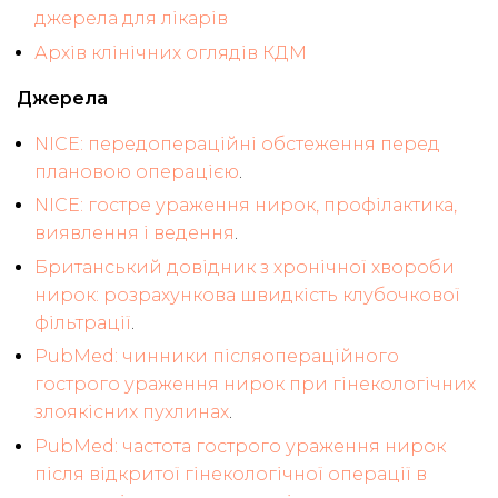
джерела для лікарів
Архів клінічних оглядів КДМ
Джерела
NICE: передопераційні обстеження перед
плановою операцією
.
NICE: гостре ураження нирок, профілактика,
виявлення і ведення
.
Британський довідник з хронічної хвороби
нирок: розрахункова швидкість клубочкової
фільтрації
.
PubMed: чинники післяопераційного
гострого ураження нирок при гінекологічних
злоякісних пухлинах
.
PubMed: частота гострого ураження нирок
після відкритої гінекологічної операції в