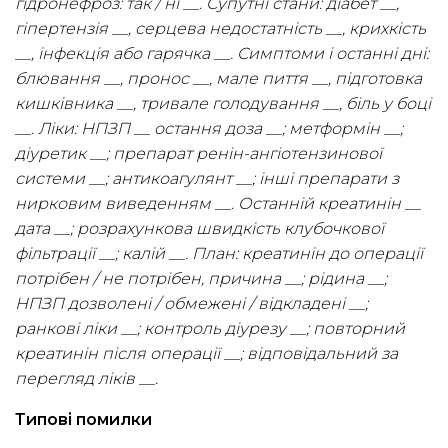
гідронефроз: так / ні __. Супутні стани: діабет __,
гіпертензія __, серцева недостатність __, крихкість
__, інфекція або гарячка __. Симптоми і останні дні:
блювання __, пронос __, мале пиття __, підготовка
кишківника __, тривале голодування __, біль у боці
__. Ліки: НПЗП __ остання доза __; метформін __;
діуретик __; препарат ренін-ангіотензинової
системи __; антикоагулянт __; інші препарати з
нирковим виведенням __. Останній креатинін __
дата __; розрахункова швидкість клубочкової
фільтрації __; калій __. План: креатинін до операції
потрібен / не потрібен, причина __; рідина __;
НПЗП дозволені / обмежені / відкладені __;
ранкові ліки __; контроль діурезу __; повторний
креатинін після операції __; відповідальний за
перегляд ліків __.
Типові помилки