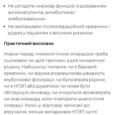
Не узгодити ниркову функцію із дозуванням
антикоагулянтів, антибіотиків і
знеболювальних.
Не запланувати післяопераційний креатинін і
діурез у пацієнтки з високим ризиком.
Практичний висновок
Нирки перед гінекологічною операцією треба
оцінювати не «для галочки», а для конкретних
рішень. Найцінніші питання: чи є базовий
креатинін, чи відома розрахункова швидкість
клубочкової фільтрації, чи була втрата рідини,
чи є НПЗП або діуретики, чи може бути
обструкція сечоводу, чи очікується крововтрата,
чи знає команда, коли повторити аналіз після
операції. Коли ці відповіді записані до
втручання, менше випадкових НПЗП на тлі