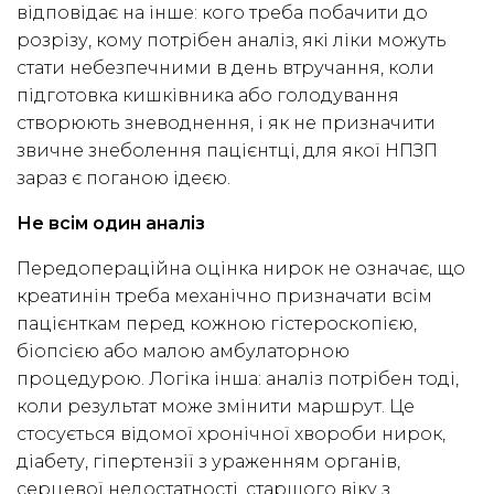
відповідає на інше: кого треба побачити до
розрізу, кому потрібен аналіз, які ліки можуть
стати небезпечними в день втручання, коли
підготовка кишківника або голодування
створюють зневоднення, і як не призначити
звичне знеболення пацієнтці, для якої НПЗП
зараз є поганою ідеєю.
Не всім один аналіз
Передопераційна оцінка нирок не означає, що
креатинін треба механічно призначати всім
пацієнткам перед кожною гістероскопією,
біопсією або малою амбулаторною
процедурою. Логіка інша: аналіз потрібен тоді,
коли результат може змінити маршрут. Це
стосується відомої хронічної хвороби нирок,
діабету, гіпертензії з ураженням органів,
серцевої недостатності, старшого віку з