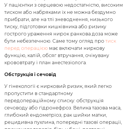
У пацієнтки з серцевою недостатністю, високим
тиском або набряками їх не можна бездумно
прибрати, але на тлі зневоднення, низького
тиску, підготовки кишківника або ризику
гострого ураження нирок ранкова доза може
бути небезпечною. Саме тому огляд про
тиск
перед операцією
має включати ниркову
функцію, калій, обсяг втручання, очікувану
крововтрату і план анестезіолога.
Обструкція і сечовід
У гінекології є нирковий ризик, який легко
пропустити в стандартному
передопераційному списку: обструкція
сечоводу або гідронефроз. Велика тазова маса,
глибокий ендометріоз, рак шийки матки,
рецидивна пухлина, попередні тазові операції,