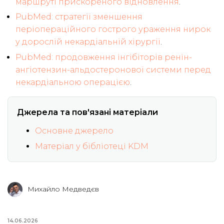
маршруті прискореного відновлення
.
PubMed: стратегії зменшення
періопераційного гострого ураження нирок
у дорослій некардіальній хірургії
.
PubMed: продовження інгібіторів ренін-
ангіотензин-альдостеронової системи перед
некардіальною операцією
.
Джерела та пов'язані матеріали
Основне джерело
Матеріал у бібліотеці KDM
Михайло Медведєв
14.06.2026