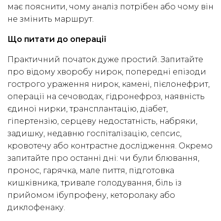
має пояснити, чому аналіз потрібен або чому він
не змінить маршрут.
Що питати до операції
Практичний початок дуже простий. Запитайте
про відому хворобу нирок, попередні епізоди
гострого ураження нирок, камені, пієлонефрит,
операції на сечоводах, гідронефроз, наявність
єдиної нирки, трансплантацію, діабет,
гіпертензію, серцеву недостатність, набряки,
задишку, недавню госпіталізацію, сепсис,
кровотечу або контрастне дослідження. Окремо
запитайте про останні дні: чи були блювання,
пронос, гарячка, мале пиття, підготовка
кишківника, тривале голодування, біль із
прийомом ібупрофену, кеторолаку або
диклофенаку.