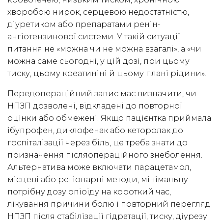
хворобою нирок, серцевою недостатністю,
діуретиком або препаратами ренін-
ангіотензинової системи. У такій ситуації
питання не «можна чи не можна взагалі», а «чи
можна саме сьогодні, у цій дозі, при цьому
тиску, цьому креатиніні й цьому плані рідини».
Передопераційний запис має визначити, чи
НПЗП дозволені, відкладені до повторної
оцінки або обмежені. Якщо пацієнтка приймала
ібупрофен, диклофенак або кеторолак до
госпіталізації через біль, це треба знати до
призначення післяопераційного знеболення.
Альтернатива може включати парацетамол,
місцеві або регіонарні методи, мінімальну
потрібну дозу опіоїду на короткий час,
лікування причини болю і повторний перегляд
НПЗП після стабілізації гідратації, тиску, діурезу