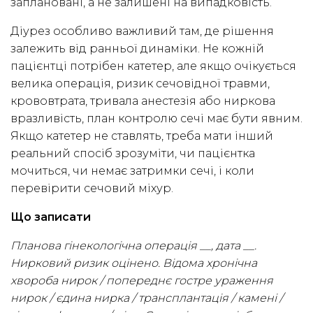
заплановані, а не залишені на випадковість.
Діурез особливо важливий там, де рішення
залежить від ранньої динаміки. Не кожній
пацієнтці потрібен катетер, але якщо очікується
велика операція, ризик сечовідної травми,
крововтрата, тривала анестезія або ниркова
вразливість, план контролю сечі має бути явним.
Якщо катетер не ставлять, треба мати інший
реальний спосіб зрозуміти, чи пацієнтка
мочиться, чи немає затримки сечі, і коли
перевірити сечовий міхур.
Що записати
Планова гінекологічна операція __, дата __.
Нирковий ризик оцінено. Відома хронічна
хвороба нирок / попереднє гостре ураження
нирок / єдина нирка / трансплантація / камені /