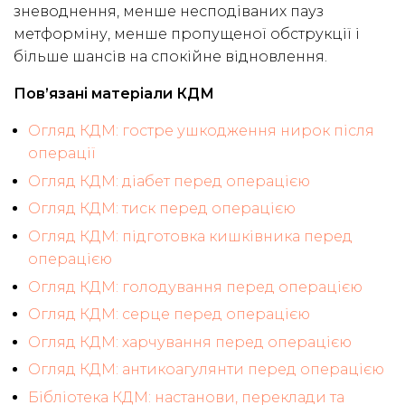
зневоднення, менше несподіваних пауз
метформіну, менше пропущеної обструкції і
більше шансів на спокійне відновлення.
Пов’язані матеріали КДМ
Огляд КДМ: гостре ушкодження нирок після
операції
Огляд КДМ: діабет перед операцією
Огляд КДМ: тиск перед операцією
Огляд КДМ: підготовка кишківника перед
операцією
Огляд КДМ: голодування перед операцією
Огляд КДМ: серце перед операцією
Огляд КДМ: харчування перед операцією
Огляд КДМ: антикоагулянти перед операцією
Бібліотека КДМ: настанови, переклади та