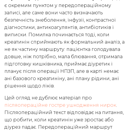
є окремим пунктом у передопераційному
записі, але саме вони часто визначають
безпечність знеболення, інфузії, контрастної
діагностики, антикоагулянтів, антибіотиків і
виписки. Помилка починається тоді, коли
креатинін сприймають як формальний аналіз, а
не як частину маршруту: пацієнтка голодувала
довше, ніж потрібно, мала блювання, отримала
підготовку кишківника, приймає діуретик і
планує після операції НПЗП, але в карті немає
ані базового креатиніну, ані плану рідини, ані
рішення щодо ліків.
Цей огляд не дублює матеріал про
післяопераційне гостре ушкодження нирок
.
Післяопераційний текст відповідає на питання,
що робити, коли креатинін уже зростає або
діурез падає. Передопераційний маршрут