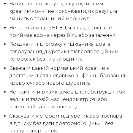
Називати ниркову оцінку «рутинним
креатиніном» і не пояснювати, як результат
змінить операційний маршрут.
Не запитати про НПЗП, які пацієнтка вже
приймає вдома через біль або запалення.
Поєднати підготовку кишківника, довге
голодування, діуретик і післяопераційний
кеторолак без плану рідини.
Вважати давній нормальний креатинін
достатнім після недавньої інфекції, блювання,
кровотечі або нового діуретика.
Не помітити ризик сечовідної обструкції при
великій тазовій масі, ендометріозі або
повторній тазовій операції.
Скасувати метформін, діуретик або препарат
від тиску без дати повторної оцінки і без
плану повернення.