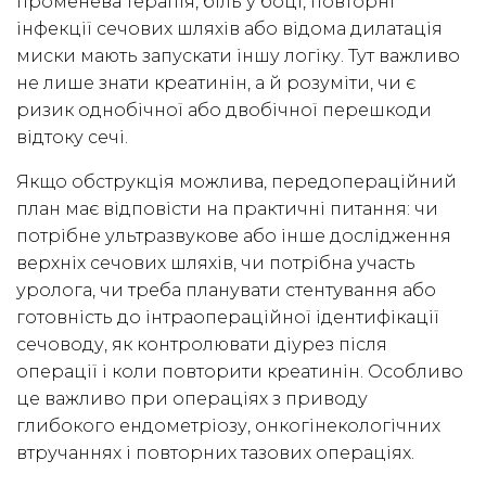
променева терапія, біль у боці, повторні
інфекції сечових шляхів або відома дилатація
миски мають запускати іншу логіку. Тут важливо
не лише знати креатинін, а й розуміти, чи є
ризик однобічної або двобічної перешкоди
відтоку сечі.
Якщо обструкція можлива, передопераційний
план має відповісти на практичні питання: чи
потрібне ультразвукове або інше дослідження
верхніх сечових шляхів, чи потрібна участь
уролога, чи треба планувати стентування або
готовність до інтраопераційної ідентифікації
сечоводу, як контролювати діурез після
операції і коли повторити креатинін. Особливо
це важливо при операціях з приводу
глибокого ендометріозу, онкогінекологічних
втручаннях і повторних тазових операціях.