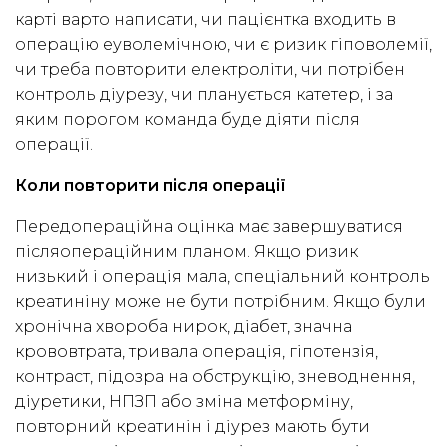
карті варто написати, чи пацієнтка входить в
операцію еуволемічною, чи є ризик гіповолемії,
чи треба повторити електроліти, чи потрібен
контроль діурезу, чи планується катетер, і за
яким порогом команда буде діяти після
операції.
Коли повторити після операції
Передопераційна оцінка має завершуватися
післяопераційним планом. Якщо ризик
низький і операція мала, спеціальний контроль
креатиніну може не бути потрібним. Якщо були
хронічна хвороба нирок, діабет, значна
крововтрата, тривала операція, гіпотензія,
контраст, підозра на обструкцію, зневоднення,
діуретики, НПЗП або зміна метформіну,
повторний креатинін і діурез мають бути