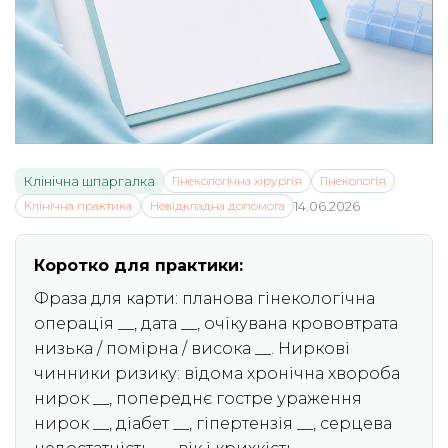
Клінічна шпаргалка
Гінекологічна хірургія
Гінекологія
Клінічна практика
Невідкладна допомога
14.06.2026
Коротко для практики:
Фраза для карти: планова гінекологічна
операція __, дата __, очікувана крововтрата
низька / помірна / висока __. Ниркові
чинники ризику: відома хронічна хвороба
нирок __, попереднє гостре ураження
нирок __, діабет __, гіпертензія __, серцева