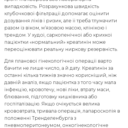
випадковість. Розрахункова швидкість
клубочкової фільтрації допомагає оцінити
дозування ліків і ризик, але її треба тлумачити
разом із віком, м’язовою масою, клінікою і
трендом. У худої, саркопенічної або крихкої
пацієнтки «нормальний» креатинін може
переоцінювати реальну ниркову резервність.
Для планової гінекологічної операції варто
бачити не лише число, а й дату. Креатинін за
останні кілька тижнів значно корисніший, ніж
давній аналіз, якщо пацієнтка з того часу мала
інфекцію, кровотечу, нові ліки, втрату маси,
блювання, підготовку кишківника або
госпіталізацію. Якщо очікується велика
крововтрата, тривала операція, лапароскопія в
положенні Тренделенбурга з
пневмоперитонеумом, онкогінекологічне