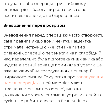
втручання або операція при глибокому
ендометріозі, базова ниркова точка стає
частиною безпеки, а не бюрократією.
Зневоднення перед розрізом
Зневоднення перед операцією часто створюють
самі правила, якщо вони нечіткі. Пацієнтка
отримала інструкцію «не їсти і не пити з
опівночі», операцію перенесли на післяобідній
час, паралельно була підготовка кишківника або
нудота, а вранці вона ще прийняла діуретик. Це
вже не «звичайне голодування», а сценарій
ниркового ризику. Тому огляд про
голодування
перед операцією
і цей матеріал мають
працювати разом: прозора рідина до
дозволеного часу часто зменшує ризик, а зайва
сухість не робить анестезію безпечнішою.