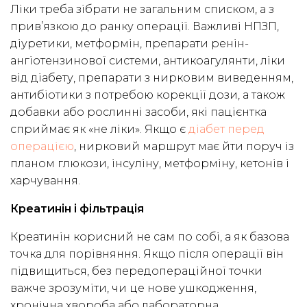
Ліки треба зібрати не загальним списком, а з
прив’язкою до ранку операції. Важливі НПЗП,
діуретики, метформін, препарати ренін-
ангіотензинової системи, антикоагулянти, ліки
від діабету, препарати з нирковим виведенням,
антибіотики з потребою корекції дози, а також
добавки або рослинні засоби, які пацієнтка
сприймає як «не ліки». Якщо є
діабет перед
операцією
, нирковий маршрут має йти поруч із
планом глюкози, інсуліну, метформіну, кетонів і
харчування.
Креатинін і фільтрація
Креатинін корисний не сам по собі, а як базова
точка для порівняння. Якщо після операції він
підвищиться, без передопераційної точки
важче зрозуміти, чи це нове ушкодження,
хронічна хвороба або лабораторна