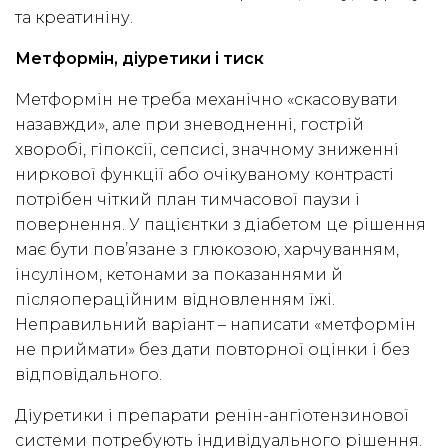
та креатиніну.
Метформін, діуретики і тиск
Метформін не треба механічно «скасовувати
назавжди», але при зневодненні, гострій
хворобі, гіпоксії, сепсисі, значному зниженні
ниркової функції або очікуваному контрасті
потрібен чіткий план тимчасової паузи і
повернення. У пацієнтки з діабетом це рішення
має бути пов’язане з глюкозою, харчуванням,
інсуліном, кетонами за показаннями й
післяопераційним відновленням їжі.
Неправильний варіант – написати «метформін
не приймати» без дати повторної оцінки і без
відповідального.
Діуретики і препарати ренін-ангіотензинової
системи потребують індивідуального рішення.