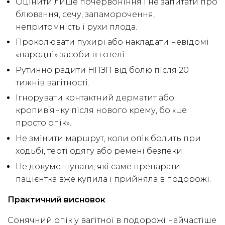
Оцінити лише почервоніння і не запитати про
блювання, сечу, запаморочення,
непритомність і рухи плода.
Проколювати пухирі або накладати невідомі
«народні» засоби в готелі.
Рутинно радити НПЗП від болю після 20
тижнів вагітності.
Ігнорувати контактний дерматит або
кропив’янку після нового крему, бо «це
просто опік».
Не змінити маршрут, коли опік болить при
ходьбі, терті одягу або ремені безпеки.
Не документувати, які саме препарати
пацієнтка вже купила і прийняла в подорожі.
Практичний висновок
Сонячний опік у вагітної в подорожі найчастіше