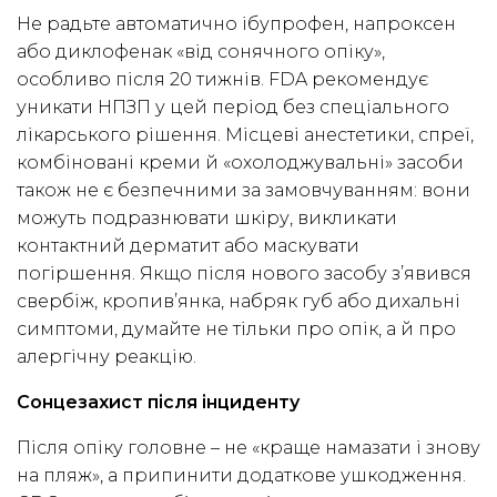
Не радьте автоматично ібупрофен, напроксен
або диклофенак «від сонячного опіку»,
особливо після 20 тижнів. FDA рекомендує
уникати НПЗП у цей період без спеціального
лікарського рішення. Місцеві анестетики, спреї,
комбіновані креми й «охолоджувальні» засоби
також не є безпечними за замовчуванням: вони
можуть подразнювати шкіру, викликати
контактний дерматит або маскувати
погіршення. Якщо після нового засобу з’явився
свербіж, кропив’янка, набряк губ або дихальні
симптоми, думайте не тільки про опік, а й про
алергічну реакцію.
Сонцезахист після інциденту
Після опіку головне – не «краще намазати і знову
на пляж», а припинити додаткове ушкодження.