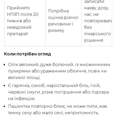
Записати
Прийнято
назву, дозу,
Потрібна
НПЗП після 20
час; не
оцінка діючої
тижнів або
повторювати
речовини і
невідомий
без
ризику
препарат
лікарського
рішення
Коли потрібен огляд
Опік великий, дуже болючий, із множинними
пухирями або ураженням обличчя, повік чи
великої площі.
Є гарячка, озноб, наростальний біль, гній,
червоні смуги, різке погіршення або підозра
на інфекцію.
Пацієнтка повторно блює, не може пити, має
темну сечу або мало сечі, непритомність,