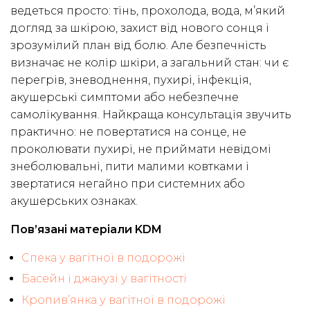
ведеться просто: тінь, прохолода, вода, м’який
догляд за шкірою, захист від нового сонця і
зрозумілий план від болю. Але безпечність
визначає не колір шкіри, а загальний стан: чи є
перегрів, зневоднення, пухирі, інфекція,
акушерські симптоми або небезпечне
самолікування. Найкраща консультація звучить
практично: не повертатися на сонце, не
проколювати пухирі, не приймати невідомі
знеболювальні, пити малими ковтками і
звертатися негайно при системних або
акушерських ознаках.
Пов’язані матеріали KDM
Спека у вагітної в подорожі
Басейн і джакузі у вагітності
Кропив’янка у вагітної в подорожі