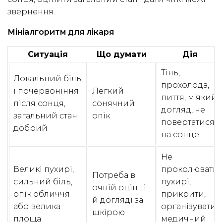
звернення.
Мініалгоритм для лікаря
Ситуація
Що думати
Дія
Тінь,
Локальний біль
прохолода,
і почервоніння
Легкий
пиття, м’який
після сонця,
сонячний
догляд, не
загальний стан
опік
повертатися
добрий
на сонце
Не
Великі пухирі,
проколювати
Потреба в
сильний біль,
пухирі,
очній оцінці
опік обличчя
прикрити,
й догляді за
або велика
організувати
шкірою
площа
медичний