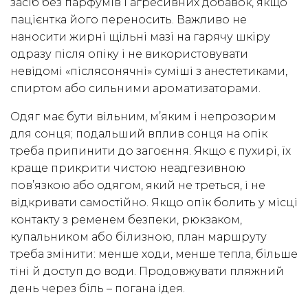
засіб без парфумів і агресивних добавок, якщо
пацієнтка його переносить. Важливо не
наносити жирні щільні мазі на гарячу шкіру
одразу після опіку і не використовувати
невідомі «післясонячні» суміші з анестетиками,
спиртом або сильними ароматизаторами.
Одяг має бути вільним, м’яким і непрозорим
для сонця; подальший вплив сонця на опік
треба припинити до загоєння. Якщо є пухирі, їх
краще прикрити чистою неадгезивною
пов’язкою або одягом, який не треться, і не
відкривати самостійно. Якщо опік болить у місці
контакту з ременем безпеки, рюкзаком,
купальником або білизною, план маршруту
треба змінити: менше ходи, менше тепла, більше
тіні й доступ до води. Продовжувати пляжний
день через біль – погана ідея.