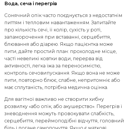
Вода, сеча і перегрів
Сонячний опік часто поєднується з недостатнім
питтям і тепловим навантаженням. Запитайте
про кількість сечі, її колір, сухість у роті,
запаморочення при вставанні, серцебиття,
блювання або діарею. Якщо пацієнтка може
пити, дайте простий план: прохолодне місце,
часті невеликі ковтки води, перерва від
активності, легка їжа за переносимістю,
контроль сечовипускання. Якщо вона не може
пити, повторно блює, слабне, непритомніє або
має сплутаність, потрібна медична оцінка.
Для вагітної важливо не створити хибну
розвилку «або опік, або акушерство». Перегрів і
зневоднення можуть провокувати слабкість,
серцебиття, переймоподібні відчуття, головний
біль і погане самопочуття. Якщо є маткові