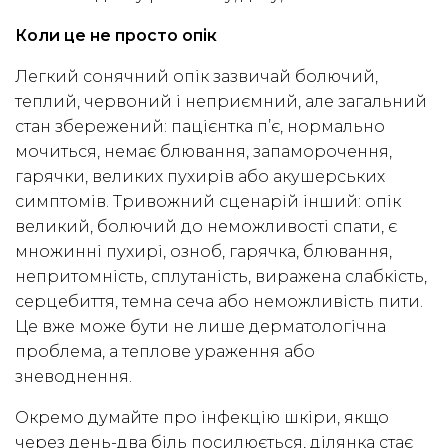
Коли це не просто опік
Легкий сонячний опік зазвичай болючий,
теплий, червоний і неприємний, але загальний
стан збережений: пацієнтка п’є, нормально
мочиться, немає блювання, запаморочення,
гарячки, великих пухирів або акушерських
симптомів. Тривожний сценарій інший: опік
великий, болючий до неможливості спати, є
множинні пухирі, озноб, гарячка, блювання,
непритомність, сплутаність, виражена слабкість,
серцебиття, темна сеча або неможливість пити.
Це вже може бути не лише дерматологічна
проблема, а теплове ураження або
зневоднення.
Окремо думайте про інфекцію шкіри, якщо
через день-два біль посилюється, ділянка стає