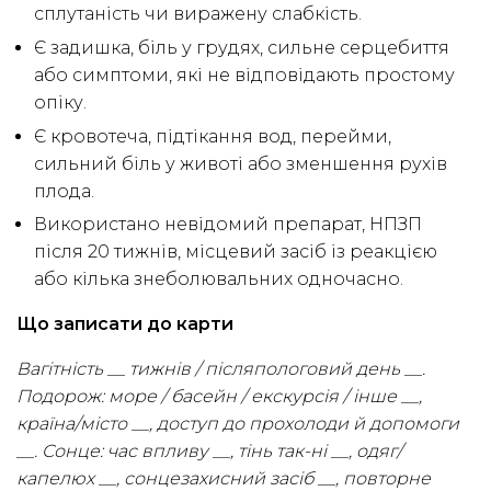
сплутаність чи виражену слабкість.
Є задишка, біль у грудях, сильне серцебиття
або симптоми, які не відповідають простому
опіку.
Є кровотеча, підтікання вод, перейми,
сильний біль у животі або зменшення рухів
плода.
Використано невідомий препарат, НПЗП
після 20 тижнів, місцевий засіб із реакцією
або кілька знеболювальних одночасно.
Що записати до карти
Вагітність __ тижнів / післяпологовий день __.
Подорож: море / басейн / екскурсія / інше __,
країна/місто __, доступ до прохолоди й допомоги
__. Сонце: час впливу __, тінь так-ні __, одяг/
капелюх __, сонцезахисний засіб __, повторне