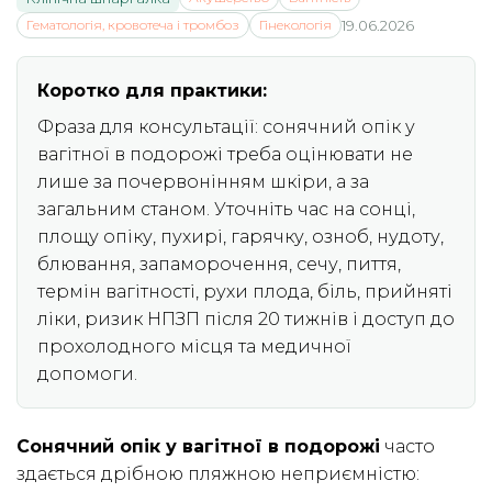
Гематологія, кровотеча і тромбоз
Гінекологія
19.06.2026
Коротко для практики:
Фраза для консультації: сонячний опік у
вагітної в подорожі треба оцінювати не
лише за почервонінням шкіри, а за
загальним станом. Уточніть час на сонці,
площу опіку, пухирі, гарячку, озноб, нудоту,
блювання, запаморочення, сечу, пиття,
термін вагітності, рухи плода, біль, прийняті
ліки, ризик НПЗП після 20 тижнів і доступ до
прохолодного місця та медичної
допомоги.
Сонячний опік у вагітної в подорожі
часто
здається дрібною пляжною неприємністю: