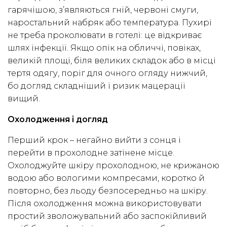
гарячішою, з’являються гній, червоні смуги,
наростальний набряк або температура. Пухирі
не треба проколювати в готелі: це відкриває
шлях інфекції. Якщо опік на обличчі, повіках,
великій площі, біля великих складок або в місці
тертя одягу, поріг для очного огляду нижчий,
бо догляд складніший і ризик мацерації
вищий.
Охолодження і догляд
Перший крок – негайно вийти з сонця і
перейти в прохолодне затінене місце.
Охолоджуйте шкіру прохолодною, не крижаною
водою або вологими компресами, коротко й
повторно, без льоду безпосередньо на шкіру.
Після охолодження можна використовувати
простий зволожувальний або заспокійливий