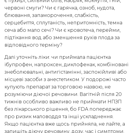
є пухирі, сильний біль, набряк, мокнуття, гній,
червоні смуги? Чи є гарячка, озноб, нудота,
блювання, запаморочення, слабкість,
серцебиття, сплутаність, непритомність, темна
сеча або мало сечі? Чи є кровотеча, перейми,
підтікання вод або зменшення рухів плода за
відповідного терміну?
Далі уточніть ліки: чи приймала пацієнтка
ібупрофен, напроксен, диклофенак, комбіновані
знеболювальні, антигістамінні, заспокійливі або
місцеві засоби з анестетиком. У подорожі часто
купують препарат за торговою назвою, не
розуміючи діючої речовини. Вагітній після 20
тижнів особливо важливо не приймати НПЗП
без лікарського рішення, бо FDA попереджає
про ризик маловоддя та інші ускладнення.
Якщо пацієнтка вже щось прийняла, не лайте, а
запишіть діючу речовину, дозу, час і симптоми.