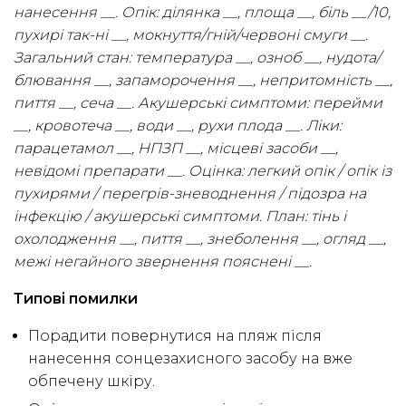
нанесення __. Опік: ділянка __, площа __, біль __/10,
пухирі так-ні __, мокнуття/гній/червоні смуги __.
Загальний стан: температура __, озноб __, нудота/
блювання __, запаморочення __, непритомність __,
пиття __, сеча __. Акушерські симптоми: перейми
__, кровотеча __, води __, рухи плода __. Ліки:
парацетамол __, НПЗП __, місцеві засоби __,
невідомі препарати __. Оцінка: легкий опік / опік із
пухирями / перегрів-зневоднення / підозра на
інфекцію / акушерські симптоми. План: тінь і
охолодження __, пиття __, знеболення __, огляд __,
межі негайного звернення пояснені __.
Типові помилки
Порадити повернутися на пляж після
нанесення сонцезахисного засобу на вже
обпечену шкіру.