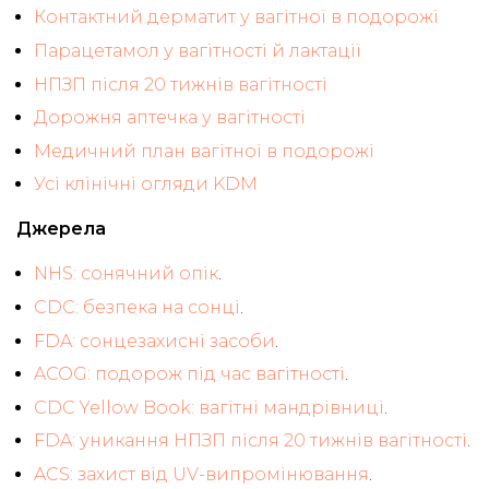
Контактний дерматит у вагітної в подорожі
Парацетамол у вагітності й лактації
НПЗП після 20 тижнів вагітності
Дорожня аптечка у вагітності
Медичний план вагітної в подорожі
Усі клінічні огляди KDM
Джерела
NHS: сонячний опік
.
CDC: безпека на сонці
.
FDA: сонцезахисні засоби
.
ACOG: подорож під час вагітності
.
CDC Yellow Book: вагітні мандрівниці
.
FDA: уникання НПЗП після 20 тижнів вагітності
.
ACS: захист від UV-випромінювання
.