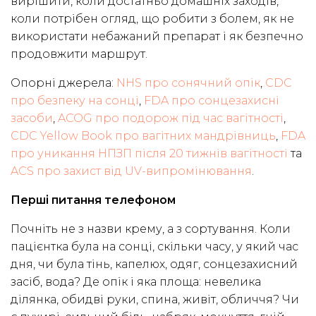
вирішити, коли достатньо домашніх заходів,
коли потрібен огляд, що робити з болем, як не
використати небажаний препарат і як безпечно
продовжити маршрут.
Опорні джерела:
NHS про сонячний опік
,
CDC
про безпеку на сонці
,
FDA про сонцезахисні
засоби
,
ACOG про подорож під час вагітності
,
CDC Yellow Book про вагітних мандрівниць
,
FDA
про уникання НПЗП після 20 тижнів вагітності
та
ACS про захист від UV-випромінювання
.
Перші питання телефоном
Почніть не з назви крему, а з сортування. Коли
пацієнтка була на сонці, скільки часу, у який час
дня, чи була тінь, капелюх, одяг, сонцезахисний
засіб, вода? Де опік і яка площа: невелика
ділянка, обидві руки, спина, живіт, обличчя? Чи