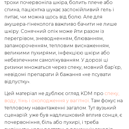
трохи почервоніла шкіра, болить плече або
спина, пацієнтка шукає заспокійливий гель і
питає, чи можна щось від болю. Але для
акушера-гінеколога важливо бачити не лише
шкіру. Сонячний опік може йти разом із
перегрівом, зневодненням, блюванням,
запамороченням, тепловим виснаженням,
великими пухирями, інфекцією шкіри або
небезпечним самолікуванням. У дорозі ці
ризики множаться через спеку, мовний бар’єр,
невідомі препарати й бажання «не псувати
відпустку».
Цей матеріал не дублює огляд KDM про
спеку,
воду, тінь і охолодження у вагітної
. Там фокус на
тепловому навантаженні загалом. Тут вузький
сценарій: уже був надлишковий вплив сонця, є
почервоніння, біль або пухирі, і треба