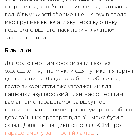
скорочення, кров’янисті виділення, підтікання
вод, біль у животі або зменшення рухів плода,
маршрут має включати акушерську оцінку
незалежно від того, наскільки «пляжною»
здається причина.
Біль і ліки
Для болю першим кроком залишаються
охолодження, тінь, м’який одяг, уникання тертя і
достатнє пиття. Якщо потрібне знеболення,
варто використати вже узгоджений для
пацієнтки акушерський план. Часто першим
варіантом є парацетамол за відсутності
протипоказань, із перевіркою сумарної добової
дози та інших препаратів, де він може бути в
складі. Детальніше дивіться огляд KDM про
парацетамол у вагітності й лактації
.