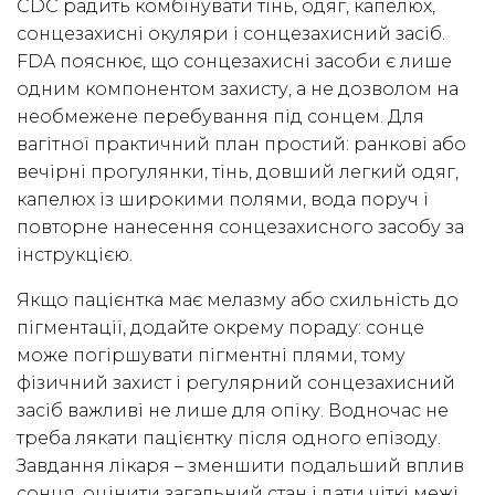
CDC радить комбінувати тінь, одяг, капелюх,
сонцезахисні окуляри і сонцезахисний засіб.
FDA пояснює, що сонцезахисні засоби є лише
одним компонентом захисту, а не дозволом на
необмежене перебування під сонцем. Для
вагітної практичний план простий: ранкові або
вечірні прогулянки, тінь, довший легкий одяг,
капелюх із широкими полями, вода поруч і
повторне нанесення сонцезахисного засобу за
інструкцією.
Якщо пацієнтка має мелазму або схильність до
пігментації, додайте окрему пораду: сонце
може погіршувати пігментні плями, тому
фізичний захист і регулярний сонцезахисний
засіб важливі не лише для опіку. Водночас не
треба лякати пацієнтку після одного епізоду.
Завдання лікаря – зменшити подальший вплив
сонця, оцінити загальний стан і дати чіткі межі