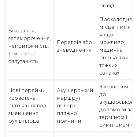
огляд
Прохолодне
місце, пиття
Блювання,
якщо
запаморочення,
Перегрів або
можливо,
непритомність,
зневоднення
медична
темна сеча,
оцінка при
сплутаність
тяжких
ознаках
Звернення
Нові перейми,
Акушерський
до
кровотеча,
маршрут
акушерської
підтікання вод,
поверх
допомоги за
зменшення
пляжної
терміном і
рухів плода
причини
симптомами