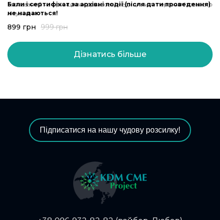
заснований на принципах доказової медицини та персоналізованого
Бали і сертифікат за архівні події (після дати проведення)
лікування.
не надаються!
899
грн
999
грн
Дізнатись більше
Підписатися на нашу чудову розсилку!