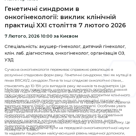
Генетичні синдроми в
онкогінекології: виклик клінічній
практиці XXI століття 7 лютого 2026
7 Лютого, 2026 10:00 за Києвом
Спеціальність: акушер-гінеколог, дитячий гінеколог,
клін. лаб. діагностика, онкогінеколог, організація ОЗ,
УЗД
Сучасна онкогінекологія переживає справжню революцію в
розумінні спадкових форм раку. Генетичні синдроми, такі як мутації в
генах BRCA1/2, синдром Лінча та інші спадкові онкологічні стани,
становлять до 10-15% усіх випадків раку яєчників та ендометрія. Ця
Майстер-клас представить унікальну можливість поглибити знання
наукова подія об’єднає провідних фахівців для обговорення
про сучасні протоколи генетичного тестування, алгоритми клінічного
найактуальніших питань молекулярної діагностики,
менеджменту носіїв патогенних мутацій, інноваційні підходи до
персоналізованого підходу до лікування та профілактичних стратегій
таргетної терапії PARP-інгібіторами та імунотерапії. Особлива увага
для пацієнток із високим генетичним ризиком.
Зможете отримати 10 балів БПР по спеціальностям: акушерство та
буде приділена етичним аспектам генетичного консультування,
гінекологія, ультразвукова діагностика, організація та управління
психологічній підтримці пацієнток та їхніх родин, а також
охороною здоров’я, клінічна лабораторна діагностика, дитяча
впровадженню міждисциплінарного підходу в клінічну практику. Це
гінекологія, онкогінекологія
захід для тих, хто прагне бути на передовій онкогінекологічної науки
Номер БПР: 1018801
та надавати пацієнткам найсучасніший рівень медичної допомоги,