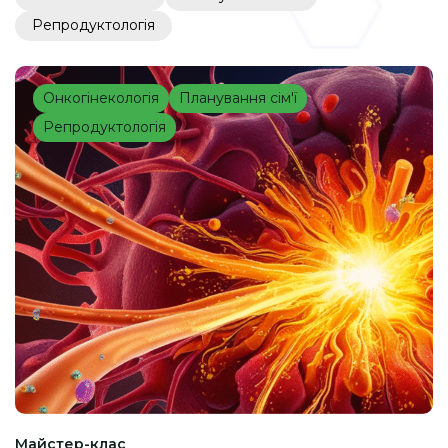
Репродуктологія
Онкогінекологія
Планування сім'ї
Репродуктологія
Майстер-клас