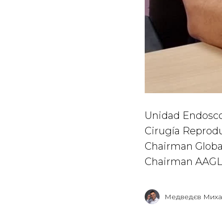
Unidad Endosco
Cirugía Reprod
Chairman Globa
Chairman AAGL 
Медведєв Мих