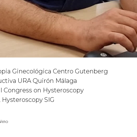
pia Ginecológica Centro Gutenberg
uctiva URA Quirón Málaga
l Congress on Hysteroscopy
Hysteroscopy SIG
айло