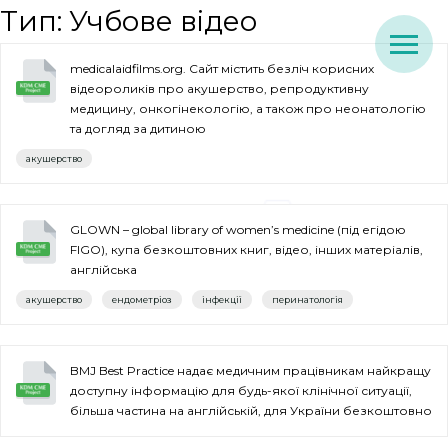
Тип:
Учбове відео
medicalaidfilms.org. Сайт містить безліч корисних
відеороликів про акушерство, репродуктивну
медицину, онкогінекологію, а також про неонатологію
та догляд за дитиною
акушерство
GLOWN – global library of women’s medicine (під егідою
FIGO), купа безкоштовних книг, відео, інших матеріалів,
англійська
акушерство
ендометріоз
інфекції
перинатологія
BMJ Best Practice надає медичним працівникам найкращу
доступну інформацію для будь-якої клінічної ситуації,
більша частина на англійській, для України безкоштовно