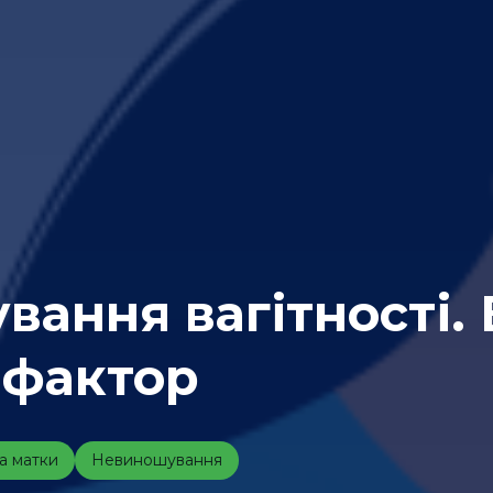
ання вагітності. 
 фактор
а матки
Невиношування