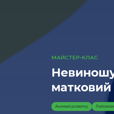
МАЙСТЕР-КЛАС
Невиношув
матковий
Аномалії розвитку
Лейоміом