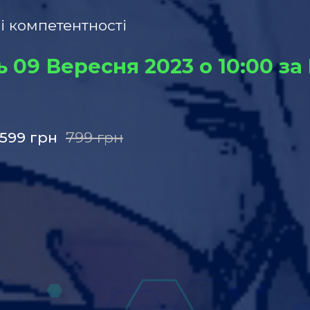
ні компетентності
ь 09 Вересня 2023 о 10:00 з
599
грн
799
грн