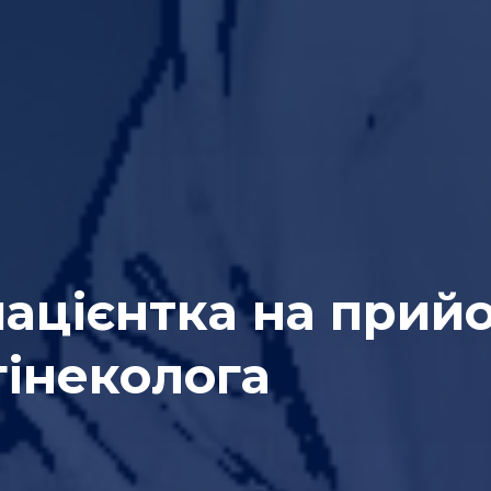
ацієнтка на прий
гінеколога