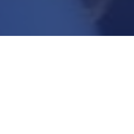
Про вебінар
Пролапс геніталій. В фокусі стресове нетримання сечі
Розберемо сучасний алгоритм діагностики та
менеджменту пролапсу статевих органів у
жінок, як консервативними методами, так і
оперативними, включаючи вагінальний та
лапароскопічний доступ. Обговоримо
важливість апікальної реконструкції. Окремо
зупинимось на сучасних класифікаціях, в також
методах діагностики пролапса. Окреслимо роль