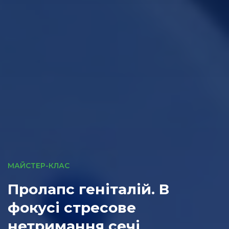
МАЙСТЕР-КЛАС
Пролапс геніталій. В
фокусі стресове
нетримання сечі