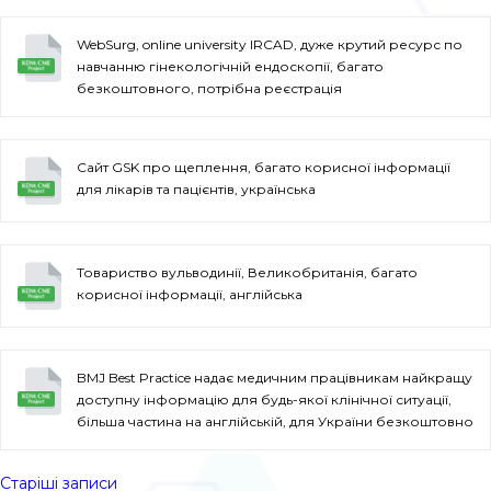
WebSurg, online university IRCAD, дуже крутий ресурс по
навчанню гінекологічній ендоскопії, багато
безкоштовного, потрібна реєстрація
Сайт GSK про щеплення, багато корисної інформації
для лікарів та пацієнтів, українська
Товариство вульводинії, Великобританія, багато
корисної інформації, англійська
BMJ Best Practice надає медичним працівникам найкращу
доступну інформацію для будь-якої клінічної ситуації,
більша частина на англійській, для України безкоштовно
Старіші записи
Навігація