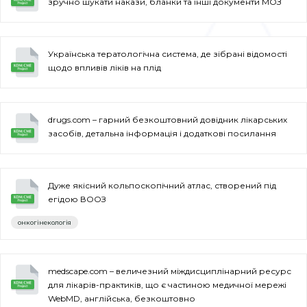
зручно шукати накази, бланки та інші документи МОЗ
Українська тератологічна система, де зібрані відомості
щодо впливів ліків на плід
drugs.com – гарний безкоштовний довідник лікарських
засобів, детальна інформація і додаткові посилання
Дуже якісний кольпоскопічний атлас, створений під
егідою ВООЗ
онкогінекологія
medscape.com – величезний міждисциплінарний ресурс
для лікарів-практиків, що є частиною медичної мережі
WebMD, англійська, безкоштовно