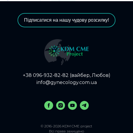
за
записами
Підписатися на нашу чудову розсилку!
+38 096-932-82-82 (вайбер, Любов)
info@gynecology.com.ua
© 2016-2026 KDM CME project
Всі права захищено