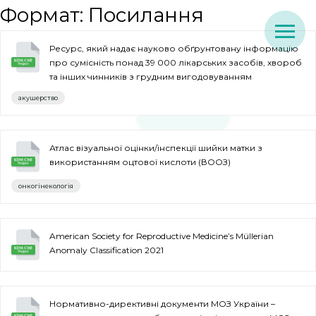
Формат:
Посилання
Ресурс, який надає науково обґрунтовану інформацію
про сумісність понад 39 000 лікарських засобів, хвороб
та інших чинників з грудним вигодовуванням
акушерство
Атлас візуальної оцінки/інспекції шийки матки з
використанням оцтової кислоти (ВООЗ)
онкогінекологія
American Society for Reproductive Medicine’s Müllerian
Anomaly Classification 2021
Нормативно-директивні документи МОЗ України –