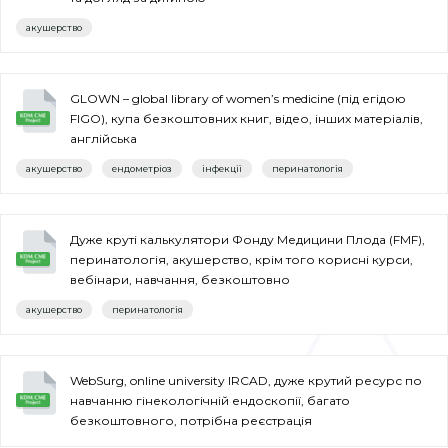
акушерство
GLOWN – global library of women’s medicine (під егідою
FIGO), купа безкоштовних книг, відео, інших матеріалів,
англійська
акушерство
ендометріоз
інфекції
перинатологія
Дуже круті калькулятори Фонду Медицини Плода (FMF),
перинатологія, акушерство, крім того корисні курси,
вебінари, навчання, безкоштовно
акушерство
перинатологія
WebSurg, online university IRCAD, дуже крутий ресурс по
навчанню гінекологічній ендоскопії, багато
безкоштовного, потрібна реєстрація