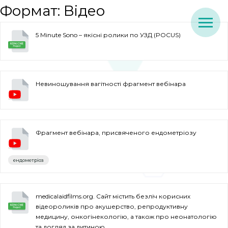
Формат:
Відео
5 Minute Sono – якісні ролики по УЗД (POCUS)
Невиношування вагітності фрагмент вебінара
Фрагмент вебінара, присвяченого ендометріозу
ендометріоз
medicalaidfilms.org. Сайт містить безліч корисних
відеороликів про акушерство, репродуктивну
медицину, онкогінекологію, а також про неонатологію
та догляд за дитиною