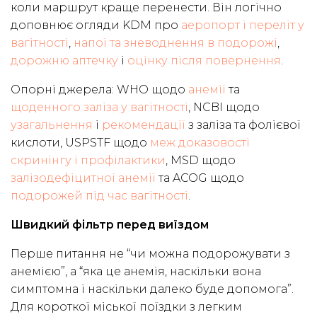
коли маршрут краще перенести. Він логічно
доповнює огляди KDM про
аеропорт і переліт у
вагітності
,
напої та зневоднення в подорожі
,
дорожню аптечку
і
оцінку після повернення
.
Опорні джерела: WHO щодо
анемії
та
щоденного заліза у вагітності
, NCBI щодо
узагальнення
і
рекомендації
з заліза та фолієвої
кислоти, USPSTF щодо
меж доказовості
скринінгу і профілактики
, MSD щодо
залізодефіцитної анемії
та ACOG щодо
подорожей під час вагітності
.
Швидкий фільтр перед виїздом
Перше питання не “чи можна подорожувати з
анемією”, а “яка це анемія, наскільки вона
симптомна і наскільки далеко буде допомога”.
Для короткої міської поїздки з легким