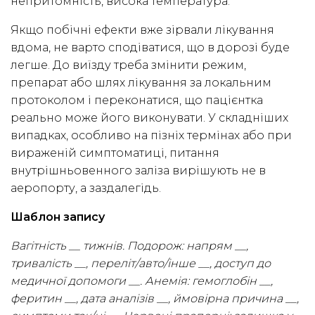
непритомність, висока температура.
Якщо побічні ефекти вже зірвали лікування
вдома, не варто сподіватися, що в дорозі буде
легше. До виїзду треба змінити режим,
препарат або шлях лікування за локальним
протоколом і переконатися, що пацієнтка
реально може його виконувати. У складніших
випадках, особливо на пізніх термінах або при
вираженій симптоматиці, питання
внутрішньовенного заліза вирішують не в
аеропорту, а заздалегідь.
Шаблон запису
Вагітність __ тижнів. Подорож: напрям __,
тривалість __, переліт/авто/інше __, доступ до
медичної допомоги __. Анемія: гемоглобін __,
феритин __, дата аналізів __, ймовірна причина __,