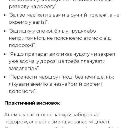
резерву на дорогу”.
“Залізо має їхати з вами в ручній поклажі, а не
окремо у валізі”.
“Задишку у спокої, біль у грудях або
непритомність не пояснюємо втомою від
подорожі”.
“Якщо препарат викликає нудоту чи закреп
уже вдома, у дорозі це треба планувати
заздалегідь”.
“Перенести маршрут іноді безпечніше, ніж
лікувати анемію в незнайомій системі
допомоги”.
Практичний висновок
Анемія у вагітної не завжди забороняє
подорож, але вона зменшує запас міцності.