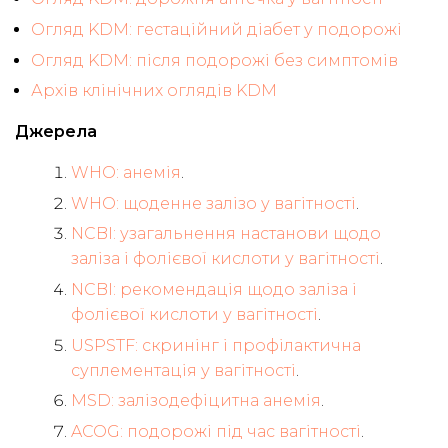
Огляд KDM: гестаційний діабет у подорожі
Огляд KDM: після подорожі без симптомів
Архів клінічних оглядів KDM
Джерела
WHO: анемія
.
WHO: щоденне залізо у вагітності
.
NCBI: узагальнення настанови щодо
заліза і фолієвої кислоти у вагітності
.
NCBI: рекомендація щодо заліза і
фолієвої кислоти у вагітності
.
USPSTF: скринінг і профілактична
суплементація у вагітності
.
MSD: залізодефіцитна анемія
.
ACOG: подорожі під час вагітності
.