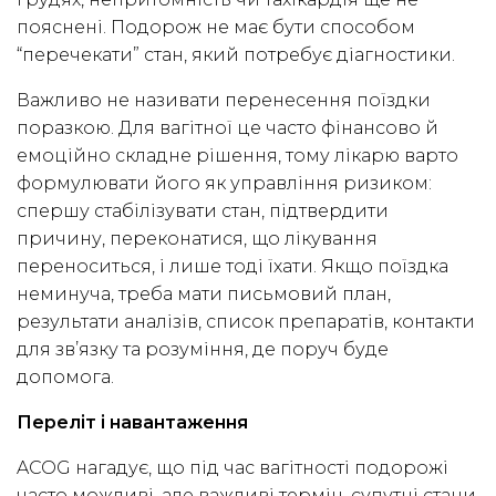
пояснені. Подорож не має бути способом
“перечекати” стан, який потребує діагностики.
Важливо не називати перенесення поїздки
поразкою. Для вагітної це часто фінансово й
емоційно складне рішення, тому лікарю варто
формулювати його як управління ризиком:
спершу стабілізувати стан, підтвердити
причину, переконатися, що лікування
переноситься, і лише тоді їхати. Якщо поїздка
неминуча, треба мати письмовий план,
результати аналізів, список препаратів, контакти
для зв’язку та розуміння, де поруч буде
допомога.
Переліт і навантаження
ACOG нагадує, що під час вагітності подорожі
часто можливі, але важливі термін, супутні стани,