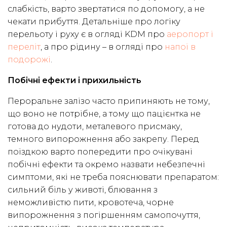
слабкість, варто звертатися по допомогу, а не
чекати прибуття. Детальніше про логіку
перельоту і руху є в огляді KDM про
аеропорт і
переліт
, а про рідину – в огляді про
напої в
подорожі
.
Побічні ефекти і прихильність
Пероральне залізо часто припиняють не тому,
що воно не потрібне, а тому що пацієнтка не
готова до нудоти, металевого присмаку,
темного випорожнення або закрепу. Перед
поїздкою варто попередити про очікувані
побічні ефекти та окремо назвати небезпечні
симптоми, які не треба пояснювати препаратом:
сильний біль у животі, блювання з
неможливістю пити, кровотеча, чорне
випорожнення з погіршенням самопочуття,