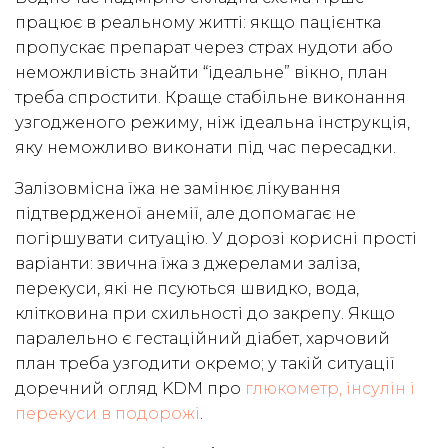
працює в реальному житті: якщо пацієнтка
пропускає препарат через страх нудоти або
неможливість знайти “ідеальне” вікно, план
треба спростити. Краще стабільне виконання
узгодженого режиму, ніж ідеальна інструкція,
яку неможливо виконати під час пересадки.
Залізовмісна їжа не замінює лікування
підтвердженої анемії, але допомагає не
погіршувати ситуацію. У дорозі корисні прості
варіанти: звична їжа з джерелами заліза,
перекуси, які не псуються швидко, вода,
клітковина при схильності до закрепу. Якщо
паралельно є гестаційний діабет, харчовий
план треба узгодити окремо; у такій ситуації
доречний огляд KDM про
глюкометр, інсулін і
перекуси в подорожі
.