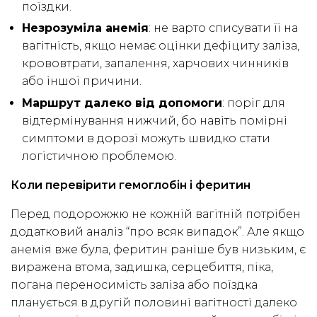
поїздки.
Незрозуміла анемія
: не варто списувати її на
вагітність, якщо немає оцінки дефіциту заліза,
крововтрати, запалення, харчових чинників
або іншої причини.
Маршрут далеко від допомоги
: поріг для
відтермінування нижчий, бо навіть помірні
симптоми в дорозі можуть швидко стати
логістичною проблемою.
Коли перевірити гемоглобін і феритин
Перед подорожжю не кожній вагітній потрібен
додатковий аналіз “про всяк випадок”. Але якщо
анемія вже була, феритин раніше був низьким, є
виражена втома, задишка, серцебиття, піка,
погана переносимість заліза або поїздка
планується в другій половині вагітності далеко