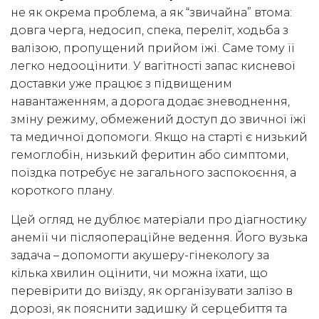
не як окрема проблема, а як “звичайна” втома:
довга черга, недосип, спека, переліт, ходьба з
валізою, пропущений прийом їжі. Саме тому її
легко недооцінити. У вагітності запас кисневої
доставки уже працює з підвищеним
навантаженням, а дорога додає зневоднення,
зміну режиму, обмежений доступ до звичної їжі
та медичної допомоги. Якщо на старті є низький
гемоглобін, низький феритин або симптоми,
поїздка потребує не загального заспокоєння, а
короткого плану.
Цей огляд не дублює матеріали про діагностику
анемії чи післяопераційне ведення. Його вузька
задача – допомогти акушеру-гінекологу за
кілька хвилин оцінити, чи можна їхати, що
перевірити до виїзду, як організувати залізо в
дорозі, як пояснити задишку й серцебиття та