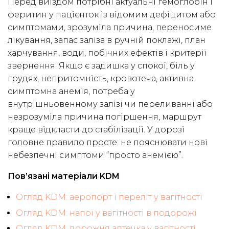
Перед виїздом потрібні актуальні гемоглобін і
феритин у пацієнток із відомим дефіцитом або
симптомами, зрозуміла причина, переносиме
лікування, запас заліза в ручній поклажі, план
харчування, води, побічних ефектів і критерії
звернення. Якщо є задишка у спокої, біль у
грудях, непритомність, кровотеча, активна
симптомна анемія, потреба у
внутрішньовенному залізі чи переливанні або
незрозуміла причина погіршення, маршрут
краще відкласти до стабілізації. У дорозі
головне правило просте: не пояснювати нові
небезпечні симптоми “просто анемією”.
Пов’язані матеріали KDM
Огляд KDM: аеропорт і переліт у вагітності
Огляд KDM: напої у вагітності в подорожі
Огляд KDM: дорожня аптечка у вагітності