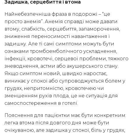
Задишка, серцебиття і втома
Найнебезпечніша фраза в подорожі – “це
просто анемія”. Анемія справді може давати
втому, слабкість, серцебиття, запаморочення,
зниження переносимості навантаження і
задишку. Але ті самі симптоми можуть бути
ознаками тромбоемболічного ускладнення,
інфекції, кровотечі, серцевої проблеми, тяжкого
зневоднення, астми або акушерського стану.
Якщо симптом новий, швидко наростає,
виникає у спокої або супроводжується болем у
грудях, непритомністю, кровотечею чи
зменшенням рухів плода, це не ситуація для
самоспостереження в готелі.
Пояснення для пацієнтки має бути конкретним:
легка втома після довгого дня може бути
очікуваною, але задишка у спокої, біль у грудях,