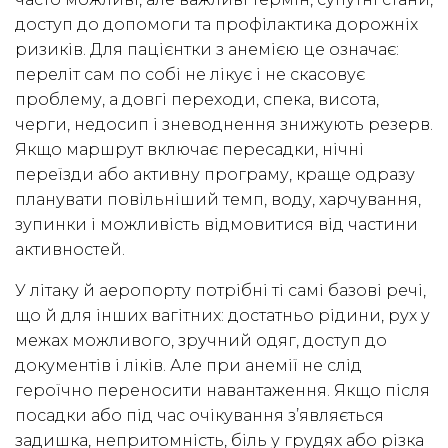
доступ до допомоги та профілактика дорожніх
ризиків. Для пацієнтки з анемією це означає:
переліт сам по собі не лікує і не скасовує
проблему, а довгі переходи, спека, висота,
черги, недосип і зневоднення знижують резерв.
Якщо маршрут включає пересадки, нічні
переїзди або активну програму, краще одразу
планувати повільніший темп, воду, харчування,
зупинки і можливість відмовитися від частини
активностей.
У літаку й аеропорту потрібні ті самі базові речі,
що й для інших вагітних: достатньо рідини, рух у
межах можливого, зручний одяг, доступ до
документів і ліків. Але при анемії не слід
героїчно переносити навантаження. Якщо після
посадки або під час очікування з’являється
задишка, непритомність, біль у грудях або різка