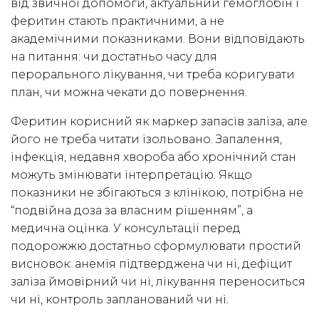
від звичної допомоги, актуальний гемоглобін і
феритин стають практичними, а не
академічними показниками. Вони відповідають
на питання: чи достатньо часу для
перорального лікування, чи треба коригувати
план, чи можна чекати до повернення.
Феритин корисний як маркер запасів заліза, але
його не треба читати ізольовано. Запалення,
інфекція, недавня хвороба або хронічний стан
можуть змінювати інтерпретацію. Якщо
показники не збігаються з клінікою, потрібна не
“подвійна доза за власним рішенням”, а
медична оцінка. У консультації перед
подорожжю достатньо сформулювати простий
висновок: анемія підтверджена чи ні, дефіцит
заліза ймовірний чи ні, лікування переноситься
чи ні, контроль запланований чи ні.