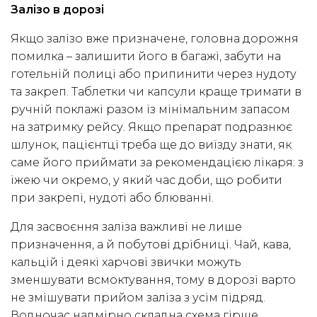
Залізо в дорозі
Якщо залізо вже призначене, головна дорожня
помилка – залишити його в багажі, забути на
готельній полиці або припинити через нудоту
та закреп. Таблетки чи капсули краще тримати в
ручній поклажі разом із мінімальним запасом
на затримку рейсу. Якщо препарат подразнює
шлунок, пацієнтці треба ще до виїзду знати, як
саме його приймати за рекомендацією лікаря: з
їжею чи окремо, у який час доби, що робити
при закрепі, нудоті або блюванні.
Для засвоєння заліза важливі не лише
призначення, а й побутові дрібниці. Чай, кава,
кальцій і деякі харчові звички можуть
зменшувати всмоктування, тому в дорозі варто
не змішувати прийом заліза з усім підряд.
Водночас надмірно складна схема гірше