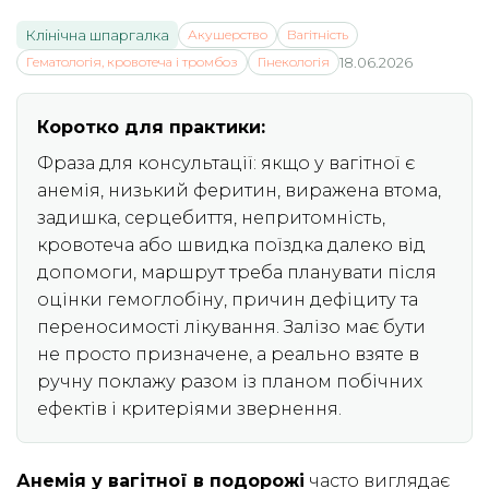
Клінічна шпаргалка
Акушерство
Вагітність
Гематологія, кровотеча і тромбоз
Гінекологія
18.06.2026
Коротко для практики:
Фраза для консультації: якщо у вагітної є
анемія, низький феритин, виражена втома,
задишка, серцебиття, непритомність,
кровотеча або швидка поїздка далеко від
допомоги, маршрут треба планувати після
оцінки гемоглобіну, причин дефіциту та
переносимості лікування. Залізо має бути
не просто призначене, а реально взяте в
ручну поклажу разом із планом побічних
ефектів і критеріями звернення.
Анемія у вагітної в подорожі
часто виглядає