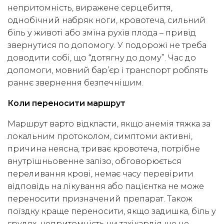
непритомність, виражене серцебиття,
однобічний набряк ноги, кровотеча, сильний
біль у животі або зміна рухів плода – привід
звернутися по допомогу. У подорожі не треба
доводити собі, що “дотягну до дому”. Час до
допомоги, мовний бар’єр і транспорт роблять
раннє звернення безпечнішим.
Коли переносити маршрут
Маршрут варто відкласти, якщо анемія тяжка за
локальним протоколом, симптоми активні,
причина неясна, триває кровотеча, потрібне
внутрішньовенне залізо, обговорюється
переливання крові, немає часу перевірити
відповідь на лікування або пацієнтка не може
переносити призначений препарат. Також
поїздку краще переносити, якщо задишка, біль у
грудях, непритомність чи тахікардія ще не