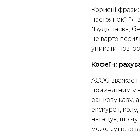
Корисні фрази:
настоянок”; “Я
“Будь ласка, бе
не варто посил
уникати повтор
Кофеїн: рахув
ACOG вважає п
прийнятним у в
ранкову каву, 
екскурсії, кол
нагадує, що чут
може суттєво в