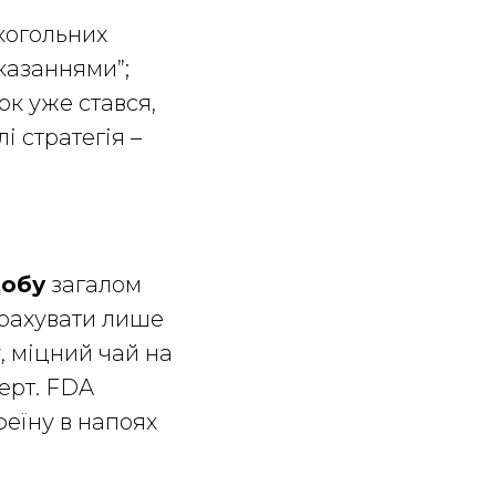
лкогольних
казаннями”;
ок уже стався,
і стратегія –
добу
загалом
 рахувати лише
, міцний чай на
серт. FDA
феїну в напоях