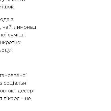
мішок.
вода з
, чай, лимонад
ої суміші.
нкретно:
ьоду”.
становленої
з соціальні
ковток”, десерт
я лікаря – не