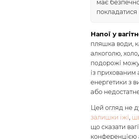
має безпечно
покладатися 
Напої у вагіт
пляшка води, к
алкоголю, холо
подорожі можут
із прихованим 
енергетики з в
або недостатнє
Цей огляд не 
залишки їжі
,
шв
що сказати ваг
конференцією а