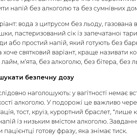
ити напій без алкоголю та без сумнівних до
іант: вода з цитрусом без льоду, газована 
ки, пастеризований сік із запечатаної тари
оди або простий напій, який готують без барн
 хоче святковий варіант, краще називати ко
 лайм, м’ята, без алкоголю, без бітера, без л
 шукати безпечну дозу
лідовно наголошують: у вагітності немає в
кості алкоголю. У подорожі це важливо чере
тація, тост, круїз, курортний браслет, “лише 
 напій із низьким вмістом алкоголю. Завданн
и пацієнтці готову фразу, яка знімає тиск.