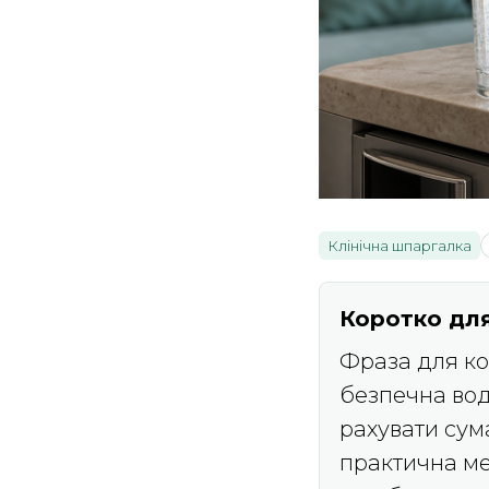
Клінічна шпаргалка
Коротко для
Фраза для кон
безпечна вод
рахувати сума
практична меж