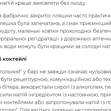
 напій краще замовляти без льоду.
з фабрично закритої пляшки часто практич
ляшка була запечатана, а смак приємніший
нудоту, маленькі ковтки прохолодної безпеч
роральної регідратації з дорожньої аптечк
ої води можуть бути кращими за солодкі нап
 коктейлі
гольний” у барі не завжди означає нульови
бути рецептурною, комунікаційною або тех
бітера, використали сироп із алкоголем, п
сили напій інгредієнтом із настоянкою, при
и коктейлями або запропонували напій із 
оголю”. Для вагітної доречно не соромитис