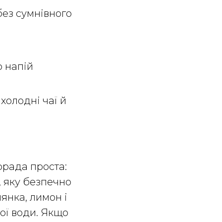
без сумнівного
о напій
 холодні чаї й
орада проста:
 яку безпечно
лянка, лимон і
ої води. Якщо