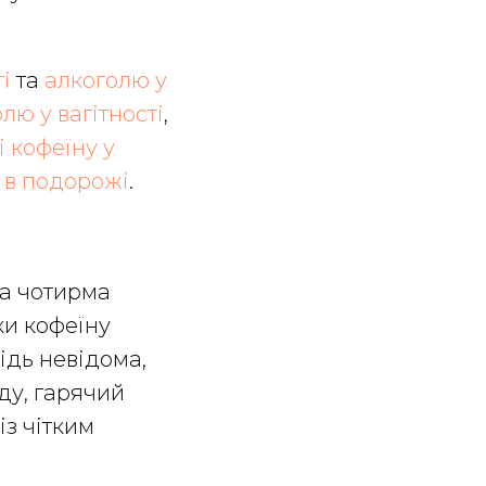
і
та
алкоголю у
лю у вагітності
,
 кофеїну у
у в подорожі
.
за чотирма
ки кофеїну
ідь невідома,
ду, гарячий
із чітким