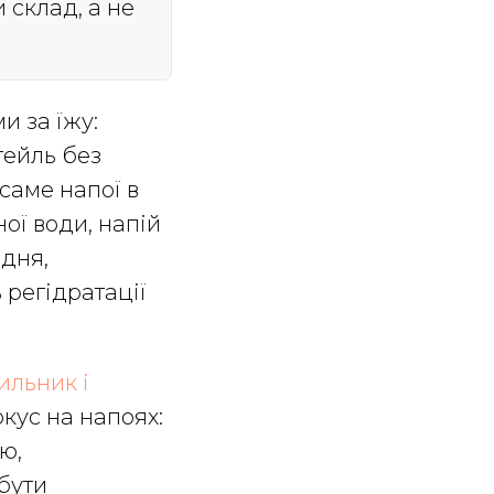
 склад, а не
и за їжу:
тейль без
саме напої в
ої води, напій
 дня,
 регідратації
ильник і
фокус на напоях:
ю,
 бути