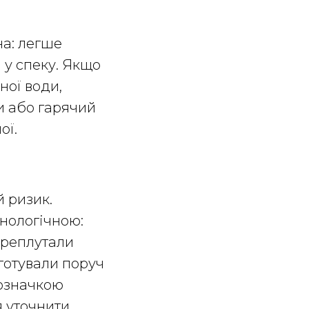
на: легше
 у спеку. Якщо
ної води,
и або гарячий
ої.
й ризик.
нологічною:
ереплутали
готували поруч
позначкою
я уточнити