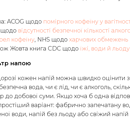
ла: ACOG щодо
помірного кофеїну у вагітност
C щодо
відсутності безпечної кількості алкого
рел кофеїну
, NHS щодо
харчових обмежень і
акож Жовта книга CDC щодо
їжі, води й льод
ьтр напою
 дорозі кожен напій можна швидко оцінити 
езпечна вода, чи є лід, чи є алкоголь, скіль
р до добової суми. Якщо хоча б одна відпов
ростіший варіант: фабрично запечатану во
еної води, напій без льоду або свіжий напій 