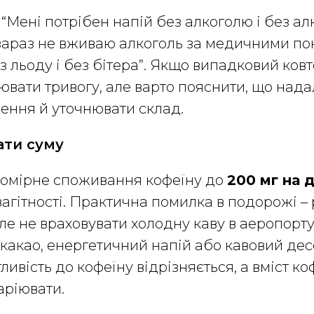
 “Мені потрібен напій без алкоголю і без а
 зараз не вживаю алкоголь за медичними по
з льоду і без бітера”. Якщо випадковий ковт
ювати тривогу, але варто пояснити, що надал
ення й уточнювати склад.
ати суму
омірне споживання кофеїну до
200 мг на 
агітності. Практична помилка в подорожі –
але не враховувати холодну каву в аеропорту
у, какао, енергетичний напій або кавовий де
ливість до кофеїну відрізняється, а вміст ко
аріювати.