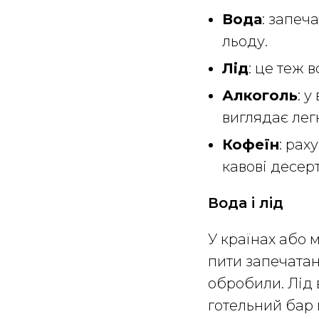
Вода
: запеч
льоду.
Лід
: це теж 
Алкоголь
: 
виглядає лег
Кофеїн
: рах
кавові десер
Вода і лід
У країнах або 
пити запечата
обробили. Лід 
готельний бар 