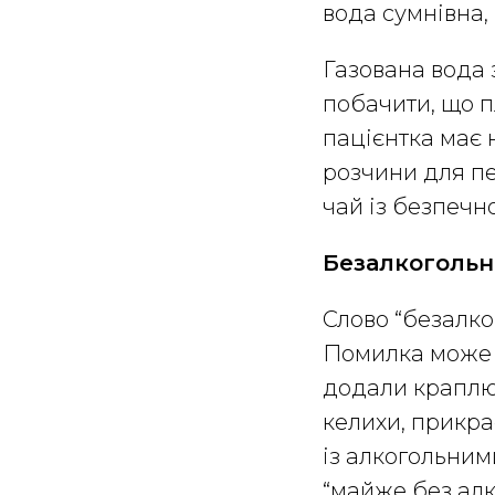
вода сумнівна,
Газована вода 
побачити, що п
пацієнтка має 
розчини для пе
чай із безпечн
Безалкогольні
Слово “безалко
Помилка може 
додали краплю 
келихи, прикра
із алкогольним
“майже без алк