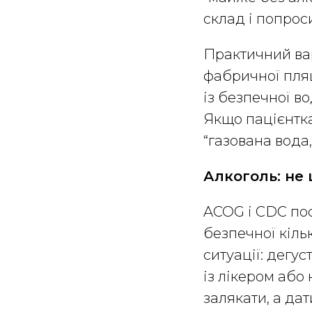
склад і попрос
Практичний вар
фабричної пляш
із безпечної в
Якщо пацієнтка
“газована вода,
Алкоголь: не
ACOG і CDC пос
безпечної кіль
ситуації: дегус
із лікером або
залякати, а дат