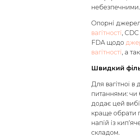
небезпечними.
Опорні джере
вагітності
, CD
FDA щодо
дже
вагітності
, а т
Швидкий філ
Для вагітної в
питаннями: чи б
додає цей вибі
краще обрати п
напій із кип’яч
складом.