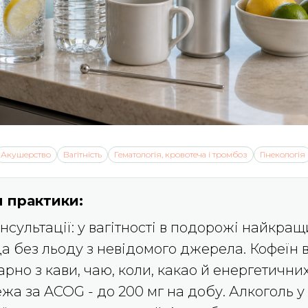
Акушерство
Вагітність
Гематологія, кровотеча і тромбоз
Гінекологія
 практики:
сультації: у вагітності в подорожі найкращ
а без льоду з невідомого джерела. Кофеїн 
рно з кави, чаю, коли, какао й енергетичних
а за ACOG - до 200 мг на добу. Алкоголь у 