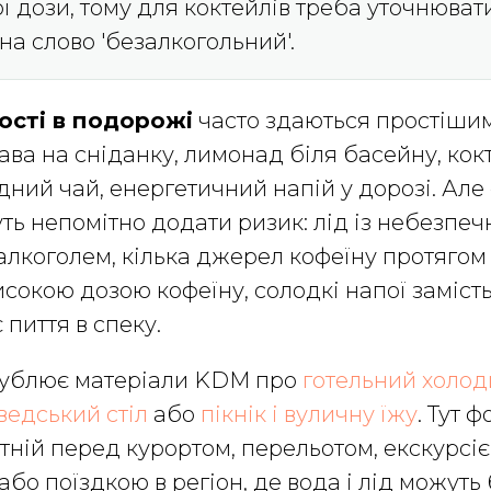
ї дози, тому для коктейлів треба уточнювати
на слово 'безалкогольний'.
ності в подорожі
часто здаються простішим
ава на сніданку, лимонад біля басейну, кок
дний чай, енергетичний напій у дорозі. Але 
ь непомітно додати ризик: лід із небезпечн
алкоголем, кілька джерел кофеїну протягом
исокою дозою кофеїну, солодкі напої замість
 пиття в спеку.
дублює матеріали KDM про
готельний холод
едський стіл
або
пікнік і вуличну їжу
. Тут 
ітній перед курортом, перельотом, екскурсіє
бо поїздкою в регіон, де вода і лід можуть