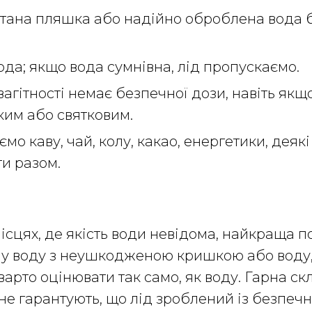
атана пляшка або надійно оброблена вода 
вода; якщо вода сумнівна, лід пропускаємо.
у вагітності немає безпечної дози, навіть якщ
ким або святковим.
уємо каву, чай, колу, какао, енергетики, деякі
ти разом.
місцях, де якість води невідома, найкраща п
ну воду з неушкодженою кришкою або воду,
варто оцінювати так само, як воду. Гарна ск
не гарантують, що лід зроблений із безпечн