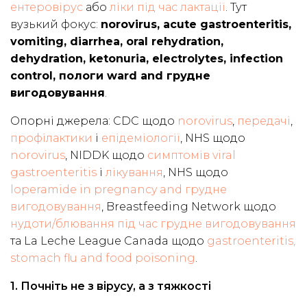
ентеровірус
або
ліки під час лактації
. Тут
вузький фокус:
norovirus, acute gastroenteritis,
vomiting, diarrhea, oral rehydration,
dehydration, ketonuria, electrolytes, infection
control, пологи ward and грудне
вигодовування
.
Опорні джерела: CDC щодо
norovirus
,
передачі
,
профілактики
і
епідеміології
, NHS щодо
norovirus
, NIDDK щодо
симптомів viral
gastroenteritis
і
лікування
, NHS щодо
loperamide in pregnancy and грудне
вигодовування
, Breastfeeding Network щодо
нудоти/блювання під час грудне вигодовування
та La Leche League Canada щодо
gastroenteritis,
stomach flu and food poisoning
.
1. Почніть не з вірусу, а з тяжкості