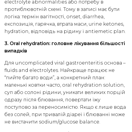
electrolyte abnormalities або потребу в
протиблювотній схемі. Тому в записі має бути
логіка: термін вагітності, onset, diarrhea,
експозиція, гарячка, втрата маси, urine ketones,
hydration, відповідь на рідину і antiemetic plan.
3. Oral rehydration: головне лікування більшості
випадків
Для uncomplicated viral gastroenteritis основа –
fluids and electrolytes. Найкраще працює не
“пийте багато води”, а конкретний план:
маленькі ковтки часто, oral rehydration solution,
суп або солоні рідини, уникати великих порцій
одразу після блювання, повертати їжу
поступово за переносимістю. Якщо є лише вода
без солей, при тривалій діареї і блюванні може
не вистачити sodium/glucose balance.