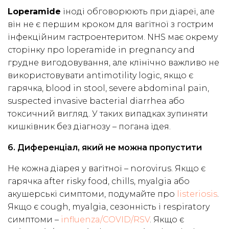
Loperamide
іноді обговорюють при діареї, але
він не є першим кроком для вагітної з гострим
інфекційним гастроентеритом. NHS має окрему
сторінку про loperamide in pregnancy and
грудне вигодовування, але клінічно важливо не
використовувати antimotility logic, якщо є
гарячка, blood in stool, severe abdominal pain,
suspected invasive bacterial diarrhea або
токсичний вигляд. У таких випадках зупиняти
кишківник без діагнозу – погана ідея.
6. Диференціал, який не можна пропустити
Не кожна діарея у вагітної – norovirus. Якщо є
гарячка after risky food, chills, myalgia або
акушерські симптоми, подумайте про
listeriosis
.
Якщо є cough, myalgia, сезонність і respiratory
симптоми –
influenza/COVID/RSV
. Якщо є