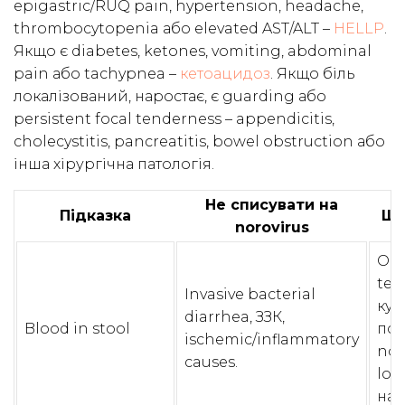
epigastric/RUQ pain, hypertension, headache,
thrombocytopenia або elevated AST/ALT –
HELLP
.
Якщо є diabetes, ketones, vomiting, abdominal
pain або tachypnea –
кетоацидоз
. Якщо біль
локалізований, наростає, є guarding або
persistent focal tenderness – appendicitis,
cholecystitis, pancreatitis, bowel obstruction або
інша хірургічна патологія.
Не списувати на
Підказка
Що
norovirus
Огл
tes
Invasive bacterial
кул
diarrhea, ЗЗК,
Blood in stool
пок
ischemic/inflammatory
no
causes.
lop
нао