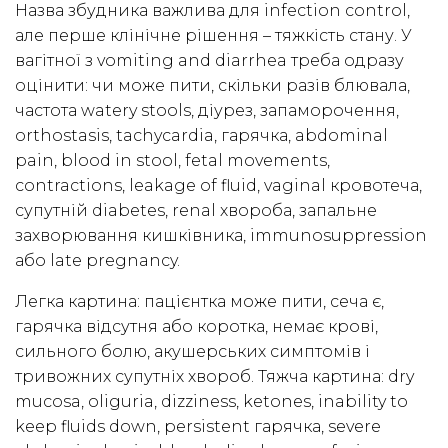
Назва збудника важлива для infection control,
але перше клінічне рішення – тяжкість стану. У
вагітної з vomiting and diarrhea треба одразу
оцінити: чи може пити, скільки разів блювала,
частота watery stools, діурез, запаморочення,
orthostasis, tachycardia, гарячка, abdominal
pain, blood in stool, fetal movements,
contractions, leakage of fluid, vaginal кровотеча,
супутній diabetes, renal хвороба, запальне
захворювання кишківника, immunosuppression
або late pregnancy.
Легка картина: пацієнтка може пити, сеча є,
гарячка відсутня або коротка, немає крові,
сильного болю, акушерських симптомів і
тривожних супутніх хвороб. Тяжча картина: dry
mucosa, oliguria, dizziness, ketones, inability to
keep fluids down, persistent гарячка, severe