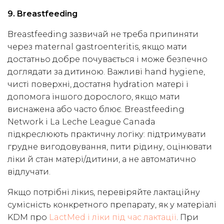
9. Breastfeeding
Breastfeeding зазвичай не треба припиняти
через maternal gastroenteritis, якщо мати
достатньо добре почувається і може безпечно
доглядати за дитиною. Важливі hand hygiene,
чисті поверхні, достатня hydration матері і
допомога іншого дорослого, якщо мати
виснажена або часто блює. Breastfeeding
Network і La Leche League Canada
підкреслюють практичну логіку: підтримувати
грудне вигодовування, пити рідину, оцінювати
ліки й стан матері/дитини, а не автоматично
відлучати.
Якщо потрібні лікиs, перевіряйте лактаційну
сумісність конкретного препарату, як у матеріалі
KDM про
LactMed і ліки під час лактації
. При