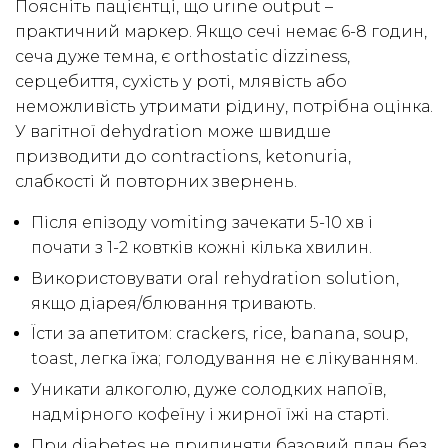
Поясніть пацієнтці, що urine output –
практичний маркер. Якщо сечі немає 6-8 годин,
сеча дуже темна, є orthostatic dizziness,
серцебиття, сухість у роті, млявість або
неможливість утримати рідину, потрібна оцінка.
У вагітної dehydration може швидше
призводити до contractions, ketonuria,
слабкості й повторних звернень.
Після епізоду vomiting зачекати 5-10 хв і
почати з 1-2 ковтків кожні кілька хвилин.
Використовувати oral rehydration solution,
якщо діарея/блювання тривають.
Їсти за апетитом: crackers, rice, banana, soup,
toast, легка їжа; голодування не є лікуванням.
Уникати алкоголю, дуже солодких напоїв,
надмірного кофеїну і жирної їжі на старті.
При diabetes не припиняти базовий план без