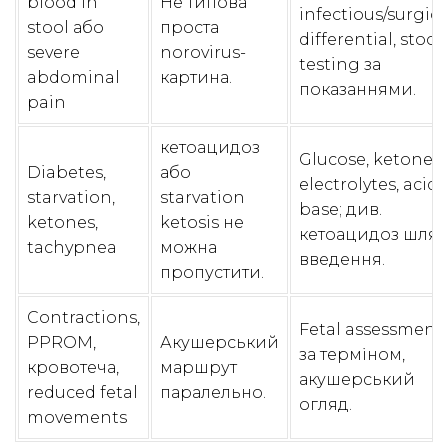
blood in
Не типова
infectious/surgica
stool або
проста
differential, stool
severe
norovirus-
testing за
abdominal
картина.
показаннями.
pain
кетоацидоз
Glucose, ketones,
Diabetes,
або
electrolytes, acid-
starvation,
starvation
base; див.
ketones,
ketosis не
кетоацидоз шлях
tachypnea
можна
введення.
пропустити.
Contractions,
Fetal assessment
PPROM,
Акушерський
за терміном,
кровотеча,
маршрут
акушерський
reduced fetal
паралельно.
огляд.
movements