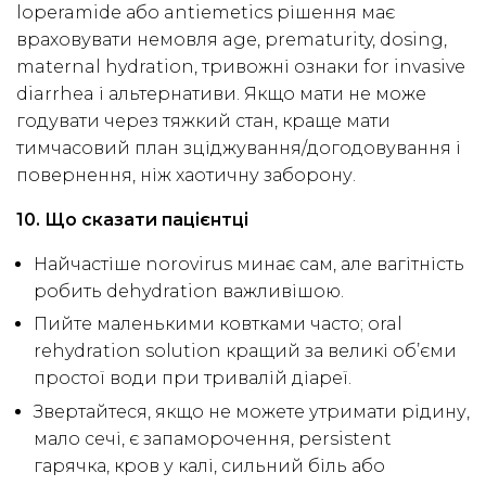
loperamide або antiemetics рішення має
враховувати немовля age, prematurity, dosing,
maternal hydration, тривожні ознаки for invasive
diarrhea і альтернативи. Якщо мати не може
годувати через тяжкий стан, краще мати
тимчасовий план зціджування/догодовування і
повернення, ніж хаотичну заборону.
10. Що сказати пацієнтці
Найчастіше norovirus минає сам, але вагітність
робить dehydration важливішою.
Пийте маленькими ковтками часто; oral
rehydration solution кращий за великі об’єми
простої води при тривалій діареї.
Звертайтеся, якщо не можете утримати рідину,
мало сечі, є запаморочення, persistent
гарячка, кров у калі, сильний біль або