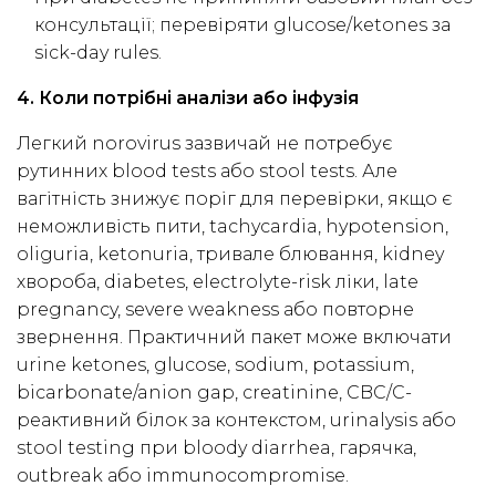
консультації; перевіряти glucose/ketones за
sick-day rules.
4. Коли потрібні аналізи або інфузія
Легкий norovirus зазвичай не потребує
рутинних blood tests або stool tests. Але
вагітність знижує поріг для перевірки, якщо є
неможливість пити, tachycardia, hypotension,
oliguria, ketonuria, тривале блювання, kidney
хвороба, diabetes, electrolyte-risk ліки, late
pregnancy, severe weakness або повторне
звернення. Практичний пакет може включати
urine ketones, glucose, sodium, potassium,
bicarbonate/anion gap, creatinine, CBC/С-
реактивний білок за контекстом, urinalysis або
stool testing при bloody diarrhea, гарячка,
outbreak або immunocompromise.