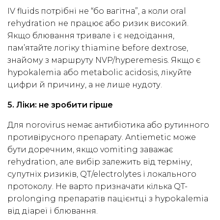
IV fluids потрібні не “бо вагітна”, а коли oral
rehydration не працює або ризик високий.
Якщо блювання тривале і є недоїдання,
пам’ятайте логіку thiamine before dextrose,
знайому з маршруту NVP/hyperemesis. Якщо є
hypokalemia або metabolic acidosis, лікуйте
цифри й причину, а не лише нудоту.
5. Ліки: не зробити гірше
Для norovirus немає антибіотика або рутинного
противірусного препарату. Antiemetic може
бути доречним, якщо vomiting заважає
rehydration, але вибір залежить від терміну,
супутніх ризиків, QT/electrolytes і локального
протоколу. Не варто призначати кілька QT-
prolonging препаратів пацієнтці з hypokalemia
від діареї і блювання.