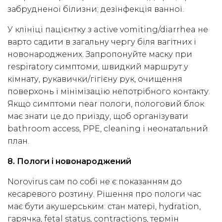
забрудненої білизни; дезінфекція ванної.
У клініці пацієнтку з active vomiting/diarrhea не
варто садити в загальну чергу біля вагітних і
новонароджених. Запропонуйте маску при
respiratory симптоми, швидкий маршрут у
кімнату, рукавички/гігієну рук, очищення
поверхонь і мінімізацію непотрібного контакту.
Якщо симптоми near пологи, пологовий блок
має знати це до приїзду, щоб організувати
bathroom access, PPE, cleaning і неонатальний
план.
8. Пологи і новонароджений
Norovirus сам по собі не є показанням до
кесаревого розтину. Рішення про пологи час
має бути акушерським: стан матері, hydration,
гарячка, fetal status, contractions, термін