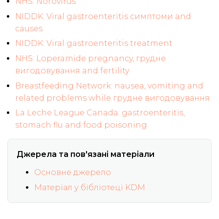
NHS: Norovirus
NIDDK: Viral gastroenteritis симптоми and
causes
NIDDK: Viral gastroenteritis treatment
NHS: Loperamide pregnancy, грудне
вигодовування and fertility
Breastfeeding Network: nausea, vomiting and
related problems while грудне вигодовування
La Leche League Canada: gastroenteritis,
stomach flu and food poisoning
Джерела та пов'язані матеріали
Основне джерело
Матеріал у бібліотеці KDM