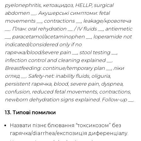
pyelonephritis, кетоацидоз, HELLP, surgical
abdomen __. Акушерські симптоми: fetal
movements __, contractions __, leakage/кровотеча
__. План: oral rehydration __ / IV fluids __, antiemetic
__, paracetamol/acetaminophen __, loperamide not
indicated/considered only if no
гарячка/blood/severe pain __, stool testing __,
infection control and cleaning explained __.
Breastfeeding: continue/temporary plan __, ліки
огляд __. Safety-net: inability fluids, oliguria,
persistent гарячка, blood, severe pain, dyspnea,
confusion, reduced fetal movements, contractions,
newborn dehydration signs explained. Follow-up __.
13. Типові помилки
Назвати пізнє блювання “токсикозом” без
гарячка/diarrhea/експозиція диференціалу.