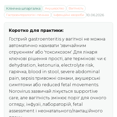
Клінічна шпаргалка
Акушерство
Вагітність
Гастроентерологія і печінка
Інфекційні хвороби
10.06.2026
Коротко для практики:
Гострий gastroenteritis у вагітної не можна
автоматично називати 'звичайним
отруєнням' або 'токсикозом'. Для лікаря
ключові рішення прості, але термінові: чи є
dehydration, ketonuria, electrolyte risk,
гарячка, blood in stool, severe abdominal
pain, sepsis тривожні ознаки, акушерські
симптоми або reduced fetal movements.
Norovirus зазвичай лікується supportive
care, але вагітність змінює поріг для очного
огляду, інфузії, лабораторій, fetal
assessment і неонатального/лактаційного