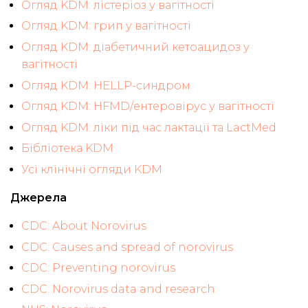
Огляд KDM: лістеріоз у вагітності
Огляд KDM: грип у вагітності
Огляд KDM: діабетичний кетоацидоз у
вагітності
Огляд KDM: HELLP-синдром
Огляд KDM: HFMD/ентеровірус у вагітності
Огляд KDM: ліки під час лактації та LactMed
Бібліотека KDM
Усі клінічні огляди KDM
Джерела
CDC: About Norovirus
CDC: Causes and spread of norovirus
CDC: Preventing norovirus
CDC: Norovirus data and research