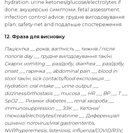
hydration; urine ketones/glucose/electrolytes if
done; акушерські симптоми; fetal assessment;
infection control advice; грудне вигодовування
plan; safety-net and подальше спостереження.
12. Фраза для висновку
Пацієнтка __ років, вагітність __ тижнів / після
пологів day __, грудне вигодовування так/ні.
Скарги: vomiting __ раз/добу, diarrhea __ раз/добу,
onset __, гарячка __, abdominal pain __, blood in
stool так/ні, sick contacts/food експозиція __.
Hydration: oral intake __, urine output __,
dizziness/orthostasis __, mucosa __, HR __, BP __, T __,
SpO2 __. Ризики: diabetes __, renal хвороба __,
immunosuppression __, ЗЗК __. Кетони/
глюкоза/electrolytes/creatinine __. Диференціал
оцінено: norovirus/viral gastroenteritis,
NVP/hyperemesis, listeriosis, influenza/COVID/RSV,