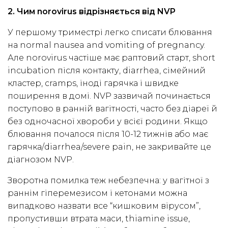
2. Чим norovirus відрізняється від NVP
У першому триместрі легко списати блювання
на normal nausea and vomiting of pregnancy.
Але norovirus частіше має раптовий старт, short
incubation після контакту, diarrhea, сімейний
кластер, cramps, іноді гарячка і швидке
поширення в домі. NVP зазвичай починається
поступово в ранній вагітності, часто без діареї й
без одночасної хвороби у всієї родини. Якщо
блювання почалося після 10-12 тижнів або має
гарячка/diarrhea/severe pain, не закривайте це
діагнозом NVP.
Зворотна помилка теж небезпечна: у вагітної з
раннім гіперемезисом і кетонами можна
випадково назвати все “кишковим вірусом”,
пропустивши втрата маси, thiamine issue,