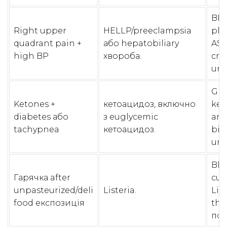
BP 
Right upper
HELLP/preeclampsia
plat
quadrant pain +
або hepatobiliary
AST
high BP
хвороба.
cre
uri
Glu
Ketones +
кетоацидоз, включно
ket
diabetes або
з euglycemic
ani
tachypnea
кетоацидоз.
bic
urg
Blo
Гарячка after
cult
unpasteurized/deli
Listeria.
Lis
food експозиція
the
пок