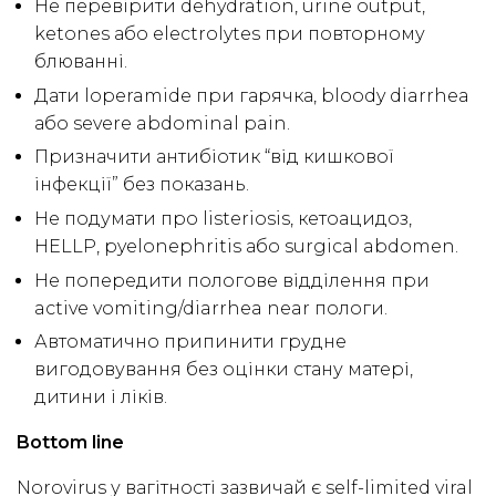
Не перевірити dehydration, urine output,
ketones або electrolytes при повторному
блюванні.
Дати loperamide при гарячка, bloody diarrhea
або severe abdominal pain.
Призначити антибіотик “від кишкової
інфекції” без показань.
Не подумати про listeriosis, кетоацидоз,
HELLP, pyelonephritis або surgical abdomen.
Не попередити пологове відділення при
active vomiting/diarrhea near пологи.
Автоматично припинити грудне
вигодовування без оцінки стану матері,
дитини і ліків.
Bottom line
Norovirus у вагітності зазвичай є self-limited viral