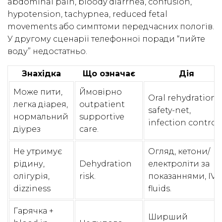
abdominal pain, bloody diarrhea, confusion,
hypotension, tachypnea, reduced fetal
movements або симптоми передчасних пологів.
У другому сценарії телефонної поради “пийте
воду” недостатньо.
Знахідка
Що означає
Дія
Може пити,
Ймовірно
Oral rehydration,
легка діарея,
outpatient
safety-net,
нормальний
supportive
infection control.
діурез
care.
Не утримує
Огляд, кетони/
рідину,
Dehydration
електроліти за
олігурія,
risk.
показаннями, IV
dizziness
fluids.
Гарячка +
Ширший