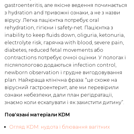
gastroenteritis, але якісне ведення починається
з hydration and тривожні ознаки, а не з назви
вірусу. Легка пацієнтка потребує oral
rehydration, гігієни і safety-net. Пацієнтка з
inability to keep fluids down, oliguria, ketonuria,
electrolyte risk, гарячка with blood, severe pain,
diabetes, reduced fetal movements або
contractions потребує очної оцінки. У пологах і
післяпологово додаються infection control,
newborn observation і грудне вигодовування
plan. Найкраща клінічна фраза: “це схоже на
вірусний гастроентерит, але ми перевірили
ознаки небезпеки, дали план регідратації,
знаємо коли ескалувати і як захистити дитину”.
Пов’язані матеріали KDM
Огляд KDM: нудота і блювання вагітних