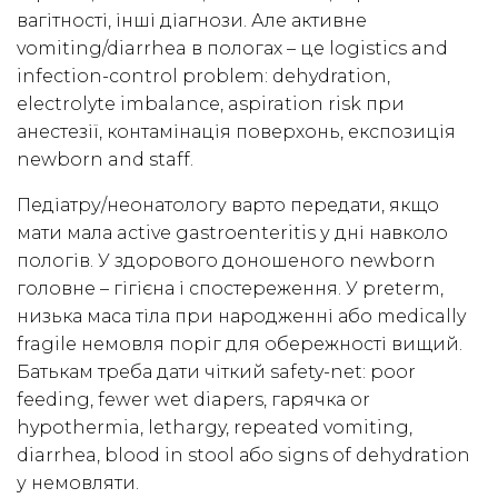
вагітності, інші діагнози. Але активне
vomiting/diarrhea в пологах – це logistics and
infection-control problem: dehydration,
electrolyte imbalance, aspiration risk при
анестезії, контамінація поверхонь, експозиція
newborn and staff.
Педіатру/неонатологу варто передати, якщо
мати мала active gastroenteritis у дні навколо
пологів. У здорового доношеного newborn
головне – гігієна і спостереження. У preterm,
низька маса тіла при народженні або medically
fragile немовля поріг для обережності вищий.
Батькам треба дати чіткий safety-net: poor
feeding, fewer wet diapers, гарячка or
hypothermia, lethargy, repeated vomiting,
diarrhea, blood in stool або signs of dehydration
у немовляти.