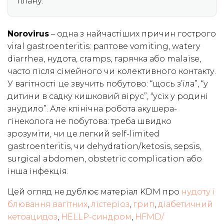
плану.
Norovirus
– одна з найчастіших причин гострого
viral gastroenteritis: раптове vomiting, watery
diarrhea, нудота, cramps, гарячка або malaise,
часто після сімейного чи колективного контакту.
У вагітності це звучить побутово: “щось з’їла”, “у
дитини в садку кишковий вірус”, “усіх у родині
знудило”. Але клінічна робота акушера-
гінеколога не побутова: треба швидко
зрозуміти, чи це легкий self-limited
gastroenteritis, чи dehydration/ketosis, sepsis,
surgical abdomen, obstetric complication або
інша інфекція.
Цей огляд не дублює матеріал KDM про
нудоту і
блювання вагітних
,
лістеріоз
,
грип
,
діабетичний
кетоацидоз
,
HELLP-синдром
,
HFMD/