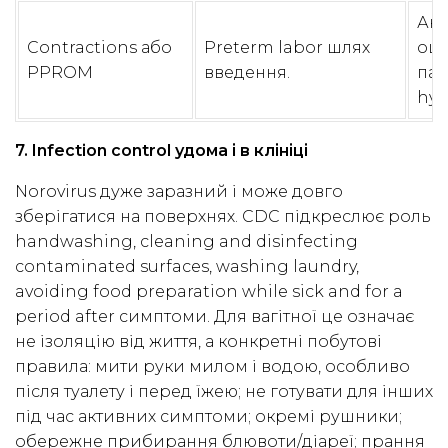
Ак
Contractions або
Preterm labor шлях
оці
PPROM
введення.
пар
hyd
7. Infection control удома і в клініці
Norovirus дуже заразний і може довго
зберігатися на поверхнях. CDC підкреслює роль
handwashing, cleaning and disinfecting
contaminated surfaces, washing laundry,
avoiding food preparation while sick and for a
period after симптоми. Для вагітної це означає
не ізоляцію від життя, а конкретні побутові
правила: мити руки милом і водою, особливо
після туалету і перед їжею; не готувати для інших
під час активних симптоми; окремі рушники;
обережне прибирання блювоти/діареї; прання