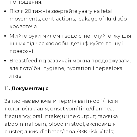
погіршення.
Після 20 тижнів звертайте увагу на fetal
movements, contractions, leakage of fluid або
кровотеча.
Мийте руки милом і водою; не готуйте їжу для
інших під час хвороби; дезінфікуйте ванну і
поверхні.
Breastfeeding зазвичай можна продовжувати,
але потрібні hygiene, hydration і перевірка
ліків.
11. Документація
Запис має включати: термін вагітності/після
пологів/лактація; onset vomiting/diarrhea;
frequency; oral intake; urine output; гарячка;
abdominal pain; blood in stool; експозиція
cluster; лікиs; diabetes/renal/ЗЗК risk; vitals;