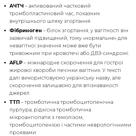
АЧТЧ
– активований частковий
тромбопластиновий час, показник
внутрішнього шляху згортання.
Фібриноген
– білок згортання; у вагітності він
зазвичай підвищений, тому «нормальне» для
невагітної значення може вже бути
тривожним при кровотечі або ДВЗ-синдромі.
AFLP
– міжнародне скорочення для гострої
жирової хвороби печінки вагітних. У тексті
далі використовуємо українську назву, але
скорочення залишаємо для впізнаваності
джерел.
ТТП
– тромботична тромбоцитопенічна
пурпура, рідкісна тромботична
мікроангіопатія з гемолізом,
тромбоцитопенією і частими неврологічними
проявами.