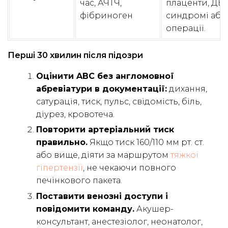
час, АЧТЧ,
плаценти, ДВЗ
фібриноген
синдромі або
операції.
Перші 30 хвилин після підозри
Оцінити ABC без англомовної
абревіатури в документації:
дихання,
сатурація, тиск, пульс, свідомість, біль,
діурез, кровотеча.
Повторити артеріальний тиск
правильно.
Якщо тиск 160/110 мм рт. ст.
або вище, діяти за маршрутом
тяжкої
гіпертензії
, не чекаючи повного
печінкового пакета.
Поставити венозні доступи і
повідомити команду.
Акушер-
консультант, анестезіолог, неонатолог,