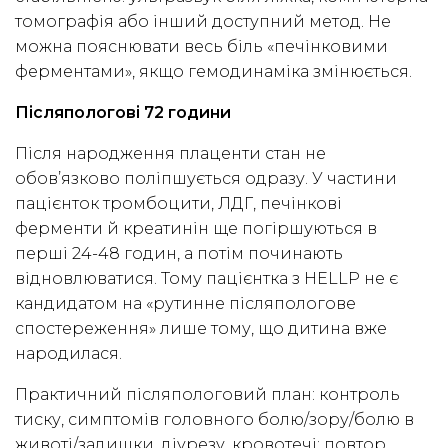
томографія або інший доступний метод. Не
можна пояснювати весь біль «печінковими
ферментами», якщо гемодинаміка змінюється.
Післяпологові 72 години
Після народження плаценти стан не
обов’язково поліпшується одразу. У частини
пацієнток тромбоцити, ЛДГ, печінкові
ферменти й креатинін ще погіршуються в
перші 24-48 годин, а потім починають
відновлюватися. Тому пацієнтка з HELLP не є
кандидатом на «рутинне післяпологове
спостереження» лише тому, що дитина вже
народилася.
Практичний післяпологовий план: контроль
тиску, симптомів головного болю/зору/болю в
животі/задишки, діурезу, кровотечі; повтор