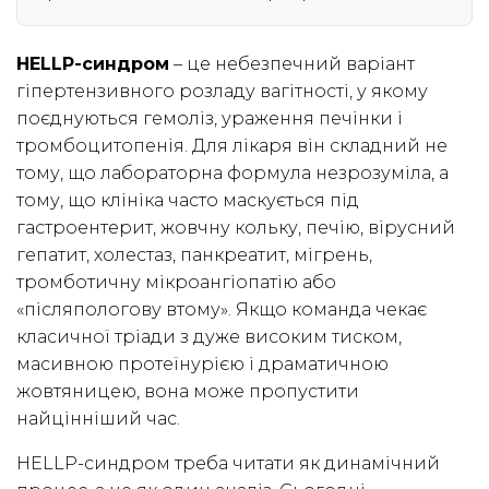
HELLP-синдром
– це небезпечний варіант
гіпертензивного розладу вагітності, у якому
поєднуються гемоліз, ураження печінки і
тромбоцитопенія. Для лікаря він складний не
тому, що лабораторна формула незрозуміла, а
тому, що клініка часто маскується під
гастроентерит, жовчну кольку, печію, вірусний
гепатит, холестаз, панкреатит, мігрень,
тромботичну мікроангіопатію або
«післяпологову втому». Якщо команда чекає
класичної тріади з дуже високим тиском,
масивною протеїнурією і драматичною
жовтяницею, вона може пропустити
найцінніший час.
HELLP-синдром треба читати як динамічний