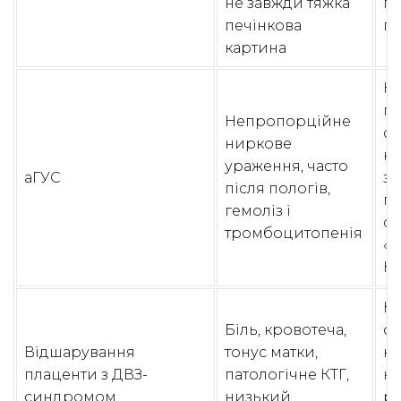
не завжди тяжка
па
печінкова
пі
картина
Н
ге
Непропорційне
оц
ниркове
к
ураження, часто
аГУС
з
після пологів,
пр
гемоліз і
сп
тромбоцитопенія
«п
HE
Ко
Біль, кровотеча,
фі
Відшарування
тонус матки,
кр
плаценти з ДВЗ-
патологічне КТГ,
ко
синдромом
низький
р