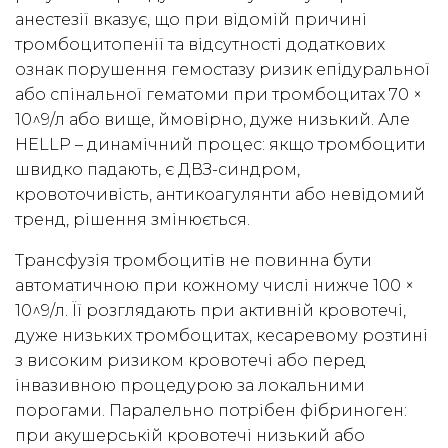
анестезії вказує, що при відомій причині
тромбоцитопенії та відсутності додаткових
ознак порушення гемостазу ризик епідуральної
або спінальної гематоми при тромбоцитах 70 ×
10^9/л або вище, ймовірно, дуже низький. Але
HELLP – динамічний процес: якщо тромбоцити
швидко падають, є ДВЗ-синдром,
кровоточивість, антикоагулянти або невідомий
тренд, рішення змінюється.
Трансфузія тромбоцитів не повинна бути
автоматичною при кожному числі нижче 100 ×
10^9/л. Її розглядають при активній кровотечі,
дуже низьких тромбоцитах, кесаревому розтині
з високим ризиком кровотечі або перед
інвазивною процедурою за локальними
порогами. Паралельно потрібен фібриноген:
при акушерській кровотечі низький або