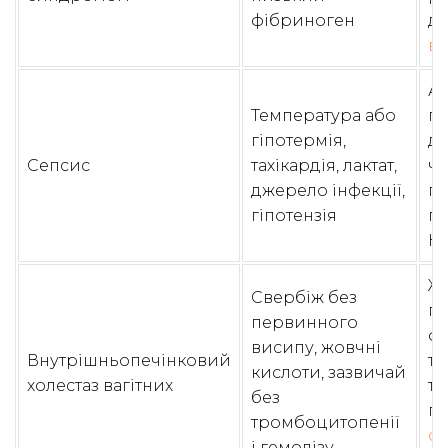
фібриноген
ди
в
Ан
Температура або
по
гіпотермія,
дж
Сепсис
тахікардія, лактат,
че
джерело інфекції,
пе
гіпотензія
п
HE
Жо
Свербіж без
пе
первинного
фе
висипу, жовчні
Внутрішньопечінковий
т
кислоти, зазвичай
холестаз вагітних
ти
без
пр
тромбоцитопенії
ог
і гемолізу