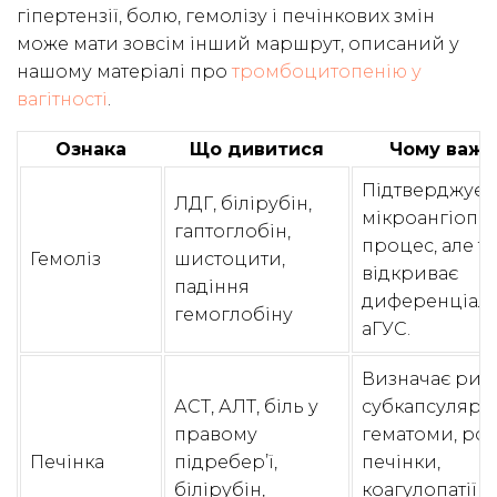
гіпертензії, болю, гемолізу і печінкових змін
може мати зовсім інший маршрут, описаний у
нашому матеріалі про
тромбоцитопенію у
вагітності
.
Ознака
Що дивитися
Чому важл
Підтверджує
ЛДГ, білірубін,
мікроангіопа
гаптоглобін,
процес, але т
Гемоліз
шистоцити,
відкриває
падіння
диференціал 
гемоглобіну
аГУС.
Визначає риз
АСТ, АЛТ, біль у
субкапсулярн
правому
гематоми, ро
Печінка
підребер’ї,
печінки,
білірубін,
коагулопатії й