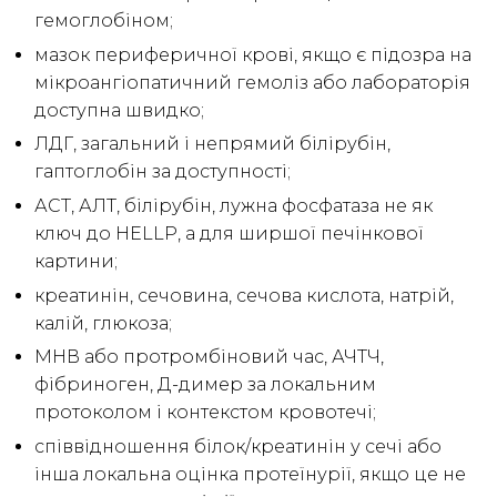
гемоглобіном;
мазок периферичної крові, якщо є підозра на
мікроангіопатичний гемоліз або лабораторія
доступна швидко;
ЛДГ, загальний і непрямий білірубін,
гаптоглобін за доступності;
АСТ, АЛТ, білірубін, лужна фосфатаза не як
ключ до HELLP, а для ширшої печінкової
картини;
креатинін, сечовина, сечова кислота, натрій,
калій, глюкоза;
МНВ або протромбіновий час, АЧТЧ,
фібриноген, Д-димер за локальним
протоколом і контекстом кровотечі;
співвідношення білок/креатинін у сечі або
інша локальна оцінка протеїнурії, якщо це не