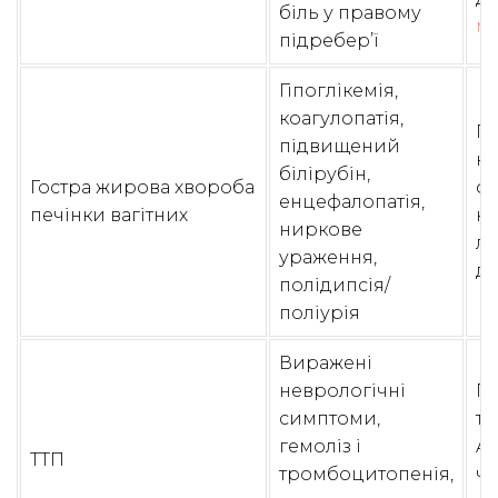
біль у правому
м
підребер’ї
Гіпоглікемія,
коагулопатія,
Гл
підвищений
ко
білірубін,
Гостра жирова хвороба
фі
енцефалопатія,
печінки вагітних
ки
ниркове
лу
ураження,
ди
полідипсія/
поліурія
Виражені
неврологічні
Ге
симптоми,
те
гемоліз і
AD
ТТП
тромбоцитопенія,
че