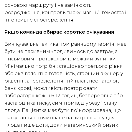
основою маршруту і не замінюють
розродження, контроль тиску, магній, гемостаз і
інтенсивне спостереження.
Якщо команда обирає коротке очікування
Вичікувальна тактика при ранньому терміні має
бути не пасивним «подивимось до завтра», а
письмовим протоколом із межами зупинки.
Мінімально потрібні: стаціонар третього рівня
або еквівалентна готовність, старший акушер у
рішенні, анестезіологічний план, неонатолог,
банк крові, можливість повторювати
лабораторії кожні 6-12 годин, безперервна або
часта оцінка тиску, симптомів, діурезу і стану
плода. Пацієнтка має бути поінформована, що
очікування спрямоване на виграш часу для
плода лише доти, доки материнський ризик