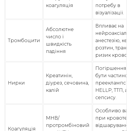
коагуляція
потребу в
візуалізації.
Впливає на
Абсолютне
нейроаксіаль
число і
Тромбоцити
анестезію, кес
швидкість
розтин, трансф
падіння
ризик кровоте
Погіршення 
Креатинін,
бути частино
Нирки
діурез, сечовина,
прееклампсії,
калій
HELLP, ТТП, а
сепсису.
Особливо ва
МНВ/
при кровотечі
протромбіновий
відшаруванні
Коагуляція