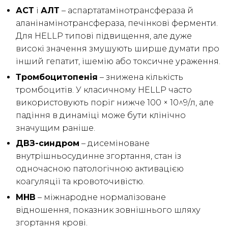
АСТ
і
АЛТ
– аспартатамінотрансфераза й
аланінамінотрансфераза, печінкові ферменти.
Для HELLP типові підвищення, але дуже
високі значення змушують ширше думати про
інший гепатит, ішемію або токсичне ураження.
Тромбоцитопенія
– знижена кількість
тромбоцитів. У класичному HELLP часто
використовують поріг нижче 100 × 10^9/л, але
падіння в динаміці може бути клінічно
значущим раніше.
ДВЗ-синдром
– дисеміноване
внутрішньосудинне згортання, стан із
одночасною патологічною активацією
коагуляції та кровоточивістю.
МНВ
– міжнародне нормалізоване
відношення, показник зовнішнього шляху
згортання крові.