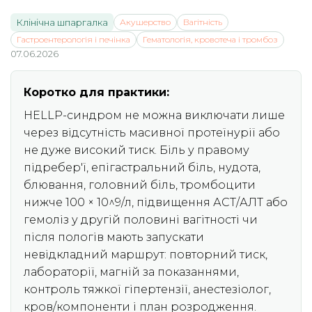
Клінічна шпаргалка
Акушерство
Вагітність
Гастроентерологія і печінка
Гематологія, кровотеча і тромбоз
07.06.2026
Коротко для практики:
HELLP-синдром не можна виключати лише
через відсутність масивної протеїнурії або
не дуже високий тиск. Біль у правому
підребер'ї, епігастральний біль, нудота,
блювання, головний біль, тромбоцити
нижче 100 × 10^9/л, підвищення АСТ/АЛТ або
гемоліз у другій половині вагітності чи
після пологів мають запускати
невідкладний маршрут: повторний тиск,
лабораторії, магній за показаннями,
контроль тяжкої гіпертензії, анестезіолог,
кров/компоненти і план розродження.