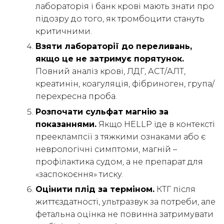
лабораторія і банк крові мають знати про
підозру до того, як тромбоцити стануть
критичними.
Взяти лабораторії до переливань,
якщо це не затримує порятунок.
Повний аналіз крові, ЛДГ, АСТ/АЛТ,
креатинін, коагуляція, фібриноген, група/
перехресна проба.
Розпочати сульфат магнію за
показаннями.
Якщо HELLP іде в контексті
прееклампсії з тяжкими ознаками або є
неврологічні симптоми, магній –
профілактика судом, а не препарат для
«заспокоєння» тиску.
Оцінити плід за терміном.
КТГ після
життєздатності, ультразвук за потреби, але
фетальна оцінка не повинна затримувати