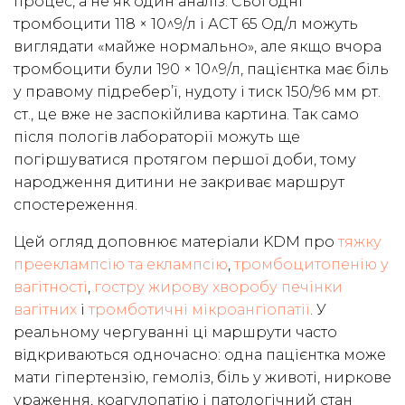
процес, а не як один аналіз. Сьогодні
тромбоцити 118 × 10^9/л і АСТ 65 Од/л можуть
виглядати «майже нормально», але якщо вчора
тромбоцити були 190 × 10^9/л, пацієнтка має біль
у правому підребер’ї, нудоту і тиск 150/96 мм рт.
ст., це вже не заспокійлива картина. Так само
після пологів лабораторії можуть ще
погіршуватися протягом першої доби, тому
народження дитини не закриває маршрут
спостереження.
Цей огляд доповнює матеріали KDM про
тяжку
прееклампсію та еклампсію
,
тромбоцитопенію у
вагітності
,
гостру жирову хворобу печінки
вагітних
і
тромботичні мікроангіопатії
. У
реальному чергуванні ці маршрути часто
відкриваються одночасно: одна пацієнтка може
мати гіпертензію, гемоліз, біль у животі, ниркове
ураження, коагулопатію і патологічний стан