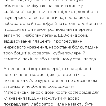
обмежена вичікувальна тактика лише у
стабільної пацієнтки в центрі, де є цілодобова
акушерська, анестезіологічна, неонатальна,
лабораторна й трансфузійна готовність. Вона не
підходить при неконтрольованій гіпертензії,
еклампсії, набряку легень, ДВЗ-синдромі,
відшаруванні плаценти, прогресуванні
ниркового ураження, наростанні болю, падінні
тромбоцитів, кровотечі, субкапсулярній
гематомі печінки або невтішному стані плода.
Антенатальні кортикостероїди для зрілості
легень плода корисні, якщо термін і час
дозволяють. Але курс стероїдів не є дозволом
затримати необхідне розродження.
Материнські високі дози кортикостероїдів для
«лікування HELLP» можуть тимчасово
покращувати лабораторії, але не мають бути