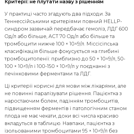
Критерії: не плутати назву з рішенням
У практиці часто згадують два підходи. За
Теннессійськими критеріями повний HELLP-
синдром зазвичай передбачає гемоліз, ЛДГ 600
Од/л або більше, АСТ 70 Од/л або більше та
тромбоцити нижче 100 × 10^9/л. Міссісіпська
класифікація більше фокусується на глибині
тромбоцитопенії: приблизно до 50 × 10^9/л, 50-
100 × 10^9/л і 100-150 × 10^9/л у поєднанні з
печінковими ферментами та ЛДГ.
Ці критерії корисні для мови між лікарями, але
не повинні паралізувати рішення. Пацієнтка з
наростаючим болем, падінням тромбоцитів,
підвищенням ферментів і патологічним станом
плода не має чекати, доки всі числа красиво
вкладуться в таблицю. Навпаки, пацієнтка з
ізольованими тромбоцитами 95 × 10^9/л без