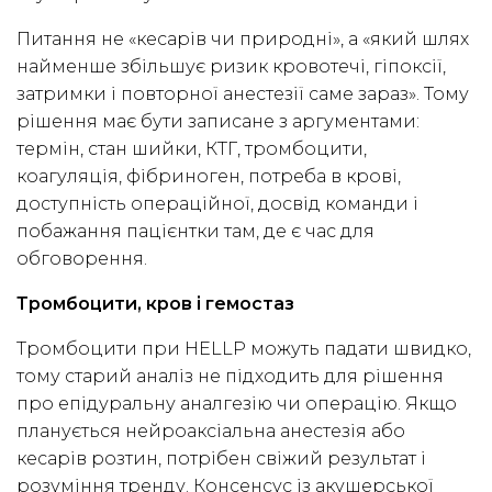
Питання не «кесарів чи природні», а «який шлях
найменше збільшує ризик кровотечі, гіпоксії,
затримки і повторної анестезії саме зараз». Тому
рішення має бути записане з аргументами:
термін, стан шийки, КТГ, тромбоцити,
коагуляція, фібриноген, потреба в крові,
доступність операційної, досвід команди і
побажання пацієнтки там, де є час для
обговорення.
Тромбоцити, кров і гемостаз
Тромбоцити при HELLP можуть падати швидко,
тому старий аналіз не підходить для рішення
про епідуральну аналгезію чи операцію. Якщо
планується нейроаксіальна анестезія або
кесарів розтин, потрібен свіжий результат і
розуміння тренду. Консенсус із акушерської