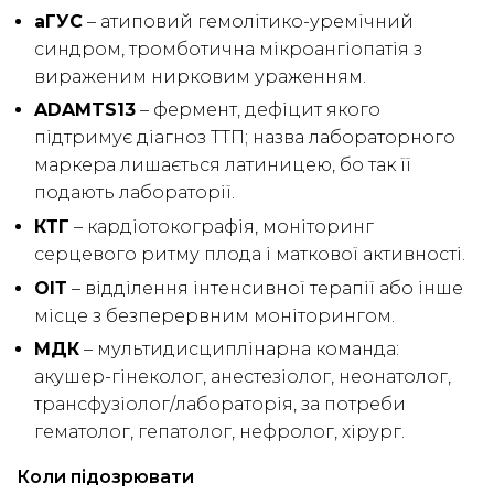
аГУС
– атиповий гемолітико-уремічний
синдром, тромботична мікроангіопатія з
вираженим нирковим ураженням.
ADAMTS13
– фермент, дефіцит якого
підтримує діагноз ТТП; назва лабораторного
маркера лишається латиницею, бо так її
подають лабораторії.
КТГ
– кардіотокографія, моніторинг
серцевого ритму плода і маткової активності.
ОІТ
– відділення інтенсивної терапії або інше
місце з безперервним моніторингом.
МДК
– мультидисциплінарна команда:
акушер-гінеколог, анестезіолог, неонатолог,
трансфузіолог/лабораторія, за потреби
гематолог, гепатолог, нефролог, хірург.
Коли підозрювати