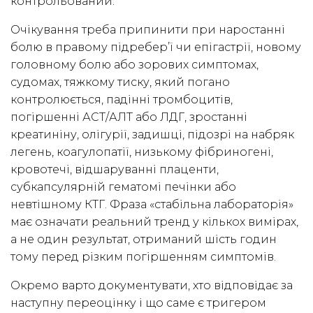
контрольований.
Очікування треба припинити при наростанні
болю в правому підребер’ї чи епігастрії, новому
головному болю або зорових симптомах,
судомах, тяжкому тиску, який погано
контролюється, падінні тромбоцитів,
погіршенні АСТ/АЛТ або ЛДГ, зростанні
креатиніну, олігурії, задишці, підозрі на набряк
легень, коагулопатії, низькому фібриногені,
кровотечі, відшаруванні плаценти,
субкапсулярній гематомі печінки або
невтішному КТГ. Фраза «стабільна лабораторія»
має означати реальний тренд у кількох вимірах,
а не один результат, отриманий шість годин
тому перед різким погіршенням симптомів.
Окремо варто документувати, хто відповідає за
наступну переоцінку і що саме є тригером