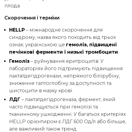
плода.
Скорочення і терміни
HELLP
– міжнародне скорочення для
синдрому, назва якого походить від трьох
ознак; українською це
гемоліз, підвищені
печінкові ферменти і низькі тромбоцити
.
Гемоліз
– руйнування еритроцитів. У
лабораторіях його підтримують підвищення
лактатдегідрогенази, непрямого білірубіну,
зниження гаптоглобіну за доступності та
шистоцити в мазку крові.
ЛДГ
– лактатдегідрогеназа, фермент, який
часто підвищується при гемолізі та
тканинному ушкодженні. У багатьох критеріях
HELLP орієнтиром є ЛДГ 600 Од/л або більше,
але важливий також тренд.