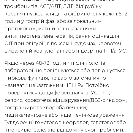
тромбоцитів, АСТ/АЛТ, ЛДГ, білірубіну,
креатиніну, коагуляції та фібриногену кожні 6-12
годин у гострій фазі або за локальним
протоколом; магній за показаннями;
антигіпертензивна терапія; рання оцінка для
ОІТ при олігурії, гіпоксемії, судомах, кровотечі,
вираженій коагулопатії або підозрі на ТТП/аГУС.
Якщо через 48-72 години після пологів
лабораторії не поліпшуються або погіршується
ниркова функція, не варто автоматично
називати це «затяжним HELLP». Потрібно
повернутися до диференціалу: аГУС, ТТП,
сепсис, кровотеча, відшарування/ДВЗ-синдром,
гостра жирова хвороба печінки,
медикаментозне або інше печінкове ураження.
Тут доречні гематолог, нефролог, гепатолог або
інтенсивіст залежно від домінуючої проблеми.