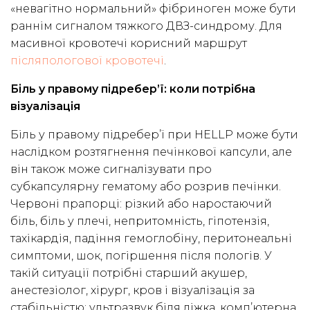
«невагітно нормальний» фібриноген може бути
раннім сигналом тяжкого ДВЗ-синдрому. Для
масивної кровотечі корисний маршрут
післяпологової кровотечі
.
Біль у правому підребер’ї: коли потрібна
візуалізація
Біль у правому підребер’ї при HELLP може бути
наслідком розтягнення печінкової капсули, але
він також може сигналізувати про
субкапсулярну гематому або розрив печінки.
Червоні прапорці: різкий або наростаючий
біль, біль у плечі, непритомність, гіпотензія,
тахікардія, падіння гемоглобіну, перитонеальні
симптоми, шок, погіршення після пологів. У
такій ситуації потрібні старший акушер,
анестезіолог, хірург, кров і візуалізація за
стабільністю: ультразвук біля ліжка, комп’ютерна