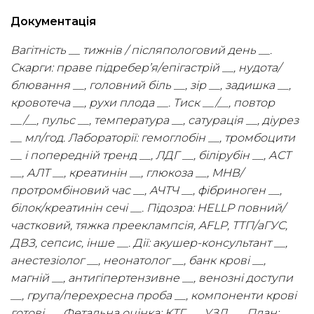
Документація
Вагітність __ тижнів / післяпологовий день __.
Скарги: праве підребер’я/епігастрій __, нудота/
блювання __, головний біль __, зір __, задишка __,
кровотеча __, рухи плода __. Тиск __/__, повтор
__/__, пульс __, температура __, сатурація __, діурез
__ мл/год. Лабораторії: гемоглобін __, тромбоцити
__ і попередній тренд __, ЛДГ __, білірубін __, АСТ
__, АЛТ __, креатинін __, глюкоза __, МНВ/
протромбіновий час __, АЧТЧ __, фібриноген __,
білок/креатинін сечі __. Підозра: HELLP повний/
частковий, тяжка прееклампсія, AFLP, ТТП/аГУС,
ДВЗ, сепсис, інше __. Дії: акушер-консультант __,
анестезіолог __, неонатолог __, банк крові __,
магній __, антигіпертензивне __, венозні доступи
__, група/перехресна проба __, компоненти крові
готові __. Фетальна оцінка: КТГ __, УЗД __. План: