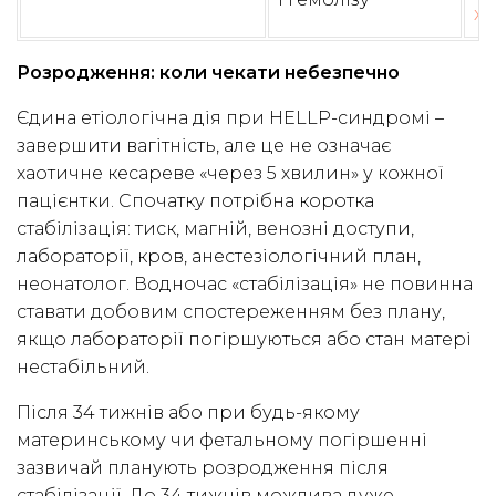
хо
Розродження: коли чекати небезпечно
Єдина етіологічна дія при HELLP-синдромі –
завершити вагітність, але це не означає
хаотичне кесареве «через 5 хвилин» у кожної
пацієнтки. Спочатку потрібна коротка
стабілізація: тиск, магній, венозні доступи,
лабораторії, кров, анестезіологічний план,
неонатолог. Водночас «стабілізація» не повинна
ставати добовим спостереженням без плану,
якщо лабораторії погіршуються або стан матері
нестабільний.
Після 34 тижнів або при будь-якому
материнському чи фетальному погіршенні
зазвичай планують розродження після
стабілізації. До 34 тижнів можлива дуже