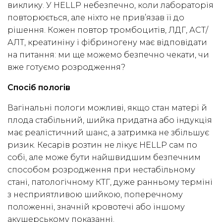
виклику. У HELLP небезпечно, коли лабораторія
повторюється, але ніхто не прив’язав її до
рішення. Кожен повтор тромбоцитів, ЛДГ, АСТ/
АЛТ, креатиніну і фібриногену має відповідати
на питання: ми ще можемо безпечно чекати, чи
вже готуємо розродження?
Спосіб пологів
Вагінальні пологи можливі, якщо стан матері й
плода стабільний, шийка придатна або індукція
має реалістичний шанс, а затримка не збільшує
ризик. Кесарів розтин не лікує HELLP сам по
собі, але може бути найшвидшим безпечним
способом розродження при нестабільному
стані, патологічному КТГ, дуже ранньому терміні
з несприятливою шийкою, поперечному
положенні, значній кровотечі або іншому
акушерському показанні.