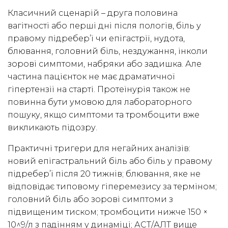
Класичний сценарій – друга половина
вагітності або перші дні після пологів, біль у
правому підребер’ї чи епігастрії, нудота,
блювання, головний біль, нездужання, інколи
зорові симптоми, набряки або задишка. Але
частина пацієнток не має драматичної
гіпертензії на старті. Протеїнурія також не
повинна бути умовою для лабораторного
пошуку, якщо симптоми та тромбоцити вже
викликають підозру.
Практичні тригери для негайних аналізів:
новий епігастральний біль або біль у правому
підребер’ї після 20 тижнів; блювання, яке не
відповідає типовому гіперемезису за терміном;
головний біль або зорові симптоми з
підвищеним тиском; тромбоцити нижче 150 ×
10^9/л з падінням у динаміці; АСТ/АЛТ вище