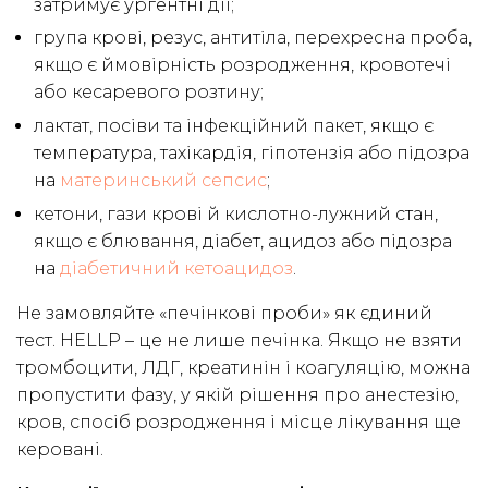
затримує ургентні дії;
група крові, резус, антитіла, перехресна проба,
якщо є ймовірність розродження, кровотечі
або кесаревого розтину;
лактат, посіви та інфекційний пакет, якщо є
температура, тахікардія, гіпотензія або підозра
на
материнський сепсис
;
кетони, гази крові й кислотно-лужний стан,
якщо є блювання, діабет, ацидоз або підозра
на
діабетичний кетоацидоз
.
Не замовляйте «печінкові проби» як єдиний
тест. HELLP – це не лише печінка. Якщо не взяти
тромбоцити, ЛДГ, креатинін і коагуляцію, можна
пропустити фазу, у якій рішення про анестезію,
кров, спосіб розродження і місце лікування ще
керовані.