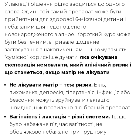
У лактації рішення рідко зводиться до одного
слова. Один і той самий препарат може бути
прийнятним для здорової 6-місячної дитини і
небажаним для недоношеного
новонародженого з апное. Короткий курс може
бути безпечним, а тривале щоденне
застосування з накопиченням – ні. Тому замість
“сумісно” корисніше думати:
яка очікувана
експозиція немовляти, який клінічний ризик і
що станеться, якщо матір не лікувати
.
Не лікувати матір – теж ризик.
Біль,
лихоманка, депресія, гіпертензія, інфекція або
безсоння можуть зруйнувати лактацію
швидше, ніж правильно підібраний препарат.
Вагітність і лактація – різні системи.
Те, що
було небажане під час вагітності, не
обов’язково небажане при грудному