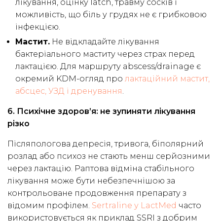
лікування, оцінку latch, травму сосків і
можливість, що біль у грудях не є грибковою
інфекцією.
Мастит.
Не відкладайте лікування
бактеріального маститу через страх перед
лактацією. Для маршруту abscess/drainage є
окремий KDM-огляд про
лактаційний мастит,
абсцес, УЗД і дренування
.
6. Психічне здоров’я: не зупиняти лікування
різко
Післяпологова депресія, тривога, біполярний
розлад або психоз не стають менш серйозними
через лактацію. Раптова відміна стабільного
лікування може бути небезпечнішою за
контрольоване продовження препарату з
відомим профілем.
Sertraline у LactMed
часто
використовується як приклад SSRI з добрим