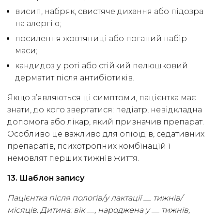
висип, набряк, свистяче дихання або підозра
на алергію;
посилення жовтяниці або поганий набір
маси;
кандидоз у роті або стійкий пелюшковий
дерматит після антибіотиків.
Якщо з’являються ці симптоми, пацієнтка має
знати, до кого звертатися: педіатр, невідкладна
допомога або лікар, який призначив препарат.
Особливо це важливо для опіоїдів, седативних
препаратів, психотропних комбінацій і
немовлят перших тижнів життя.
13. Шаблон запису
Пацієнтка після пологів/у лактації __ тижнів/
місяців. Дитина: вік __, народжена у __ тижнів,