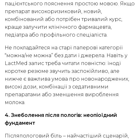
пацієнтського пояснення простою мовою. Якщо
препарат високоризиковий, новий,
комбінований або потрібен тривалий курс,
краще залучити клінічного фармацевта,
педіатра або профільного спеціаліста.
Не покладайтеся на старі паперові категорії
“можна/не можна” без дати і джерела. Навіть у
LactMed запис треба читати повністю: іноді
коротке резюме звучить заспокійливо, але
нижче є важлива умова про новонароджених,
високі дози, комбінації з седативними
препаратами або зменшення вироблення
молока.
4. Знеболення після пологів: неопіоїдний
фундамент
Післяпологовий біль – найчастіший сценарій,