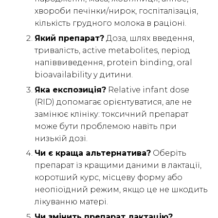
хвороби печінки/нирок, госпіталізація,
кількість грудного молока в раціоні.
Який препарат?
Доза, шлях введення,
тривалість, active metabolites, період
напіввиведення, protein binding, oral
bioavailability у дитини.
Яка експозиція?
Relative infant dose
(RID) допомагає орієнтуватися, але не
замінює клініку: токсичний препарат
може бути проблемою навіть при
низькій дозі.
Чи є краща альтернатива?
Оберіть
препарат із кращими даними в лактації,
коротший курс, місцеву форму або
неопіоїдний режим, якщо це не шкодить
лікуванню матері.
Чи змінить препарат лактацію?