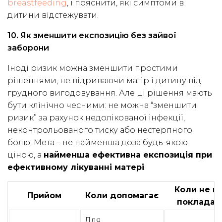
breastfeeding
, і пояснити, які симптоми в
дитини відстежувати.
10. Як зменшити експозицію без зайвої
заборони
Іноді ризик можна зменшити простими
рішеннями, не відриваючи матір і дитину від
грудного вигодовування. Але ці рішення мають
бути клінічно чесними: не можна “зменшити
ризик” за рахунок недолікованої інфекції,
неконтрольованого тиску або нестерпного
болю. Мета – не найменша доза будь-якою
ціною, а
найменша ефективна експозиція при
ефективному лікуванні матері
.
Коли не в
Прийом
Коли допомагає
покладат
Для