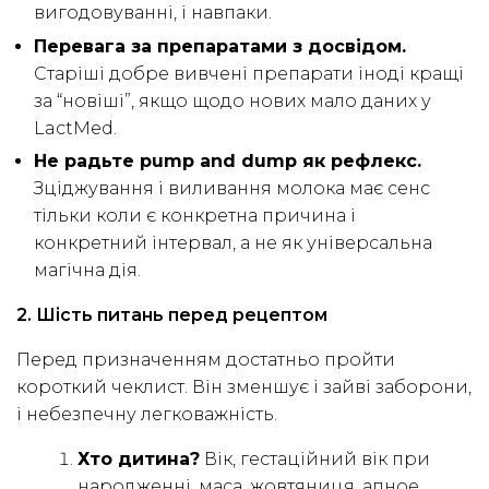
вигодовуванні, і навпаки.
Перевага за препаратами з досвідом.
Старіші добре вивчені препарати іноді кращі
за “новіші”, якщо щодо нових мало даних у
LactMed.
Не радьте pump and dump як рефлекс.
Зціджування і виливання молока має сенс
тільки коли є конкретна причина і
конкретний інтервал, а не як універсальна
магічна дія.
2. Шість питань перед рецептом
Перед призначенням достатньо пройти
короткий чеклист. Він зменшує і зайві заборони,
і небезпечну легковажність.
Хто дитина?
Вік, гестаційний вік при
народженні, маса, жовтяниця, апное,