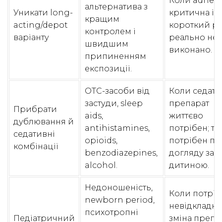
Коли adher
альтернатива з
Уникати long-
критична і
кращим
acting/depot
короткий р
контролем і
варіанту
реально не 
швидшим
виконано.
припиненням
експозиції.
OTC-засоби від
Коли седат
застуди, sleep
препарат
Прибрати
aids,
життєво
дублювання й
antihistamines,
потрібен; то
седативні
opioids,
потрібен пл
комбінації
benzodiazepines,
догляду за
alcohol.
дитиною.
Недоношеність,
Коли потріб
newborn period,
невідкладна
психотропні
Педіатричний
зміна препа