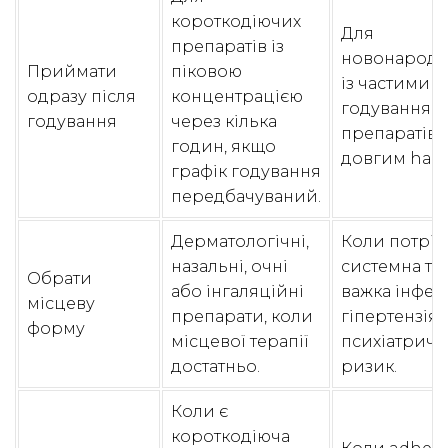
короткодіючих
Для
препаратів із
новонарод
Приймати
піковою
із частими
одразу після
концентрацією
годуванням
годування
через кілька
препаратів і
годин, якщо
довгим half-l
графік годування
передбачуваний.
Дерматологічні,
Коли потріб
назальні, очні
системна тер
Обрати
або інгаляційні
важка інфекц
місцеву
препарати, коли
гіпертензія,
форму
місцевої терапії
психіатрич
достатньо.
ризик.
Коли є
короткодіюча