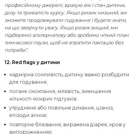
професійному джерелі, врахую вік і стан дитини,
дозу та тривалість курсу. Якщо ризик низький, ви
зможете продовжувати годування і будете знати,
на що звернути увагу. Якщо ризик вищий, ми
підберемо альтернативу або зробимо чіткий план
тимчасової паузи, щоб не втратити лактацію без
потреби”.
12. Red flags у дитини
надмірна сонливість, дитину важко розбудити
для годування;
погане смоктання, млявість, зменшення
кількості мокрих підгузків;
утруднене або повільне дихання, ціаноз,
епізоди апное;
повторне блювання, виражена діарея, кров у
випорожненнях;