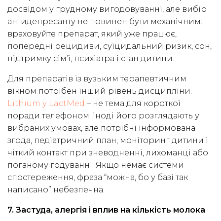
досвідом у грудному вигодовуванні, але вибір
антидепресанту не повинен бути механічним:
враховуйте препарат, який уже працює,
попередні рецидиви, суїцидальний ризик, сон,
підтримку сім’ї, психіатра і стан дитини.
Для препаратів із вузьким терапевтичним
вікном потрібен інший рівень дисципліни.
Lithium у LactMed
– не тема для короткої
поради телефоном: іноді його розглядають у
вибраних умовах, але потрібні інформована
згода, педіатричний план, моніторинг дитини і
чіткий контакт при зневодненні, лихоманці або
поганому годуванні. Якщо немає системи
спостереження, фраза “можна, бо у базі так
написано” небезпечна.
7. Застуда, алергія і вплив на кількість молока