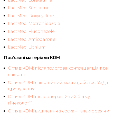
LactMed: Loratadine
LactMed: Sertraline
LactMed: Doxycycline
LactMed: Metronidazole
LactMed: Fluconazole
LactMed: Amiodarone
LactMed: Lithium
Пов’язані матеріали KDM
Огляд KDM: післяпологова контрацепція при
лактації
Огляд KDM: лактаційний мастит, абсцес, УЗД і
дренування
Огляд KDM: післяопераційний біль у
гінекології
Огляд KDM: виділення з соска – галакторея чи