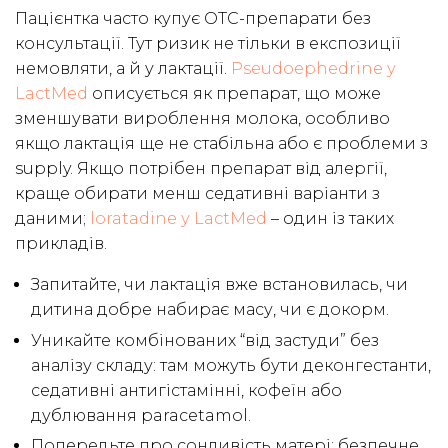
Пацієнтка часто купує OTC-препарати без
консультації. Тут ризик не тільки в експозиції
немовляти, а й у лактації.
Pseudoephedrine у
LactMed
описується як препарат, що може
зменшувати вироблення молока, особливо
якщо лактація ще не стабільна або є проблеми з
supply. Якщо потрібен препарат від алергії,
краще обирати менш седативні варіанти з
даними;
loratadine у LactMed
– один із таких
прикладів.
Запитайте, чи лактація вже встановилась, чи
дитина добре набирає масу, чи є докорм.
Уникайте комбінованих “від застуди” без
аналізу складу: там можуть бути деконгестанти,
седативні антигістамінні, кофеїн або
дублювання paracetamol.
Попередьте про сонливість матері: безпечне