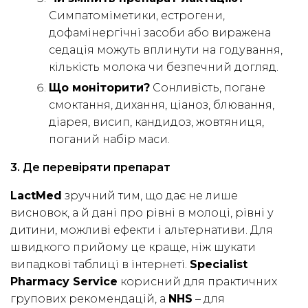
Симпатоміметики, естрогени,
дофамінергічні засоби або виражена
седація можуть вплинути на годування,
кількість молока чи безпечний догляд.
Що моніторити?
Сонливість, погане
смоктання, дихання, ціаноз, блювання,
діарея, висип, кандидоз, жовтяниця,
поганий набір маси.
3. Де перевіряти препарат
LactMed
зручний тим, що дає не лише
висновок, а й дані про рівні в молоці, рівні у
дитини, можливі ефекти і альтернативи. Для
швидкого прийому це краще, ніж шукати
випадкові таблиці в інтернеті.
Specialist
Pharmacy Service
корисний для практичних
групових рекомендацій, а
NHS
– для