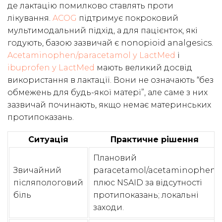
де лактацію помилково ставлять проти
лікування.
ACOG
підтримує покроковий
мультимодальний підхід, а для пацієнток, які
годують, базою зазвичай є nonopioid analgesics.
Acetaminophen/paracetamol у LactMed
і
ibuprofen у LactMed
мають великий досвід
використання в лактації. Вони не означають “без
обмежень для будь-якої матері”, але саме з них
зазвичай починають, якщо немає материнських
протипоказань.
Ситуація
Практичне рішення
Плановий
Звичайний
paracetamol/acetaminophen
післяпологовий
плюс NSAID за відсутності
біль
протипоказань; локальні
заходи.