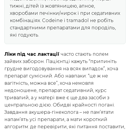
тижні, дітей із жовтяницею, апное,
хворобами печінки/нирок і при седативних
комбінаціях. Codeine і tramadol не робіть
стандартними препаратами для породіль,
які годують.
Ліки під час лактації
часто стають полем
зайвих заборон. Пацієнтці кажуть “припиніть
грудне вигодовування на всяк випадок”, хоча
препарат сумісний. Або навпаки: “це ж не
вагітність, можна все”, хоча немовля
недоношене, препарат седативний, курс
тривалий, а у матері вже є ще два засоби з
центральною дією. Обидві крайності погані.
Завдання акушера-гінеколога – не пам’ятати
напам’ять усі препарати, а мати короткий
алгоритм: де перевірити, які питання поставити,