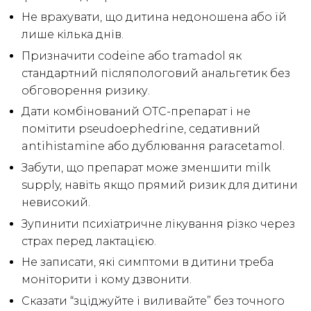
Не врахувати, що дитина недоношена або їй
лише кілька днів.
Призначити codeine або tramadol як
стандартний післяпологовий анальгетик без
обговорення ризику.
Дати комбінований OTC-препарат і не
помітити pseudoephedrine, седативний
antihistamine або дублювання paracetamol.
Забути, що препарат може зменшити milk
supply, навіть якщо прямий ризик для дитини
невисокий.
Зупинити психіатричне лікування різко через
страх перед лактацією.
Не записати, які симптоми в дитини треба
моніторити і кому дзвонити.
Сказати “зціджуйте і виливайте” без точного