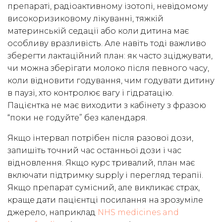
препараті, радіоактивному ізотопі, невідомому
високоризиковому лікуванні, тяжкій
материнській седації або коли дитина має
особливу вразливість. Але навіть тоді важливо
зберегти лактаційний план: як часто зціджувати,
чи можна зберігати молоко після певного часу,
коли відновити годування, чим годувати дитину
в паузі, хто контролює вагу і гідратацію.
Пацієнтка не має виходити з кабінету з фразою
“поки не годуйте” без календаря.
Якщо інтервал потрібен після разової дози,
запишіть точний час останньої дози і час
відновлення. Якщо курс тривалий, план має
включати підтримку supply і перегляд терапії.
Якщо препарат сумісний, але викликає страх,
краще дати пацієнтці посилання на зрозуміле
джерело, наприклад
NHS medicines and