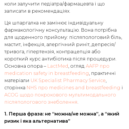
коли залучити педіатра/фармацевта і що
записати в рекомендаціях.
Ця шпаргалка не замінює індивідуальну
фармакологічну консультацію. Вона потрібна
для щоденного прийому: післяпологовий біль,
мастит, інфекція, алергічний риніт, депресія/
тривога, гіпертензія, контрацепція або
короткий курс антибіотика після процедури.
Основна опора –
LactMed
, огляд
AAFP про
medication safety in breastfeeding
, практичні
матеріали
UK Specialist Pharmacy Service
,
сторінка
NHS про medicines and breastfeeding
і
ACOG щодо покрокового мультимодального
післяпологового знеболення
.
1. Перша фраза: не “можна/не можна”, а “який
ризик і яка альтернатива”