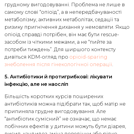
грудному вигодовуванні. Проблема не лише в
самому слові “опіоїд”, а в непередбачуваності
метаболізму, активних метаболітах, седації та
ризику пригнічення дихання у немовляти. Якщо
опіоїд справді потрібен, він має бути rescue-
засобом із чіткими межами, а не “пийте за
потреби тиждень”. Для ширшого контексту
дивіться KDM-огляд про
opioid-sparing
знеболення після гінекологічної операції
.
5. Антибіотики й протигрибкові: лікувати
інфекцію, але не наосліп
Більшість коротких курсів поширених
антибіотиків можна підібрати так, щоб матір не
припиняла грудне вигодовування. Але
“антибіотик сумісний” не означає, що немає
побічних ефектів: у дитини можуть бути діарея,
висип, кандидоз, зміна поведінки або рідко