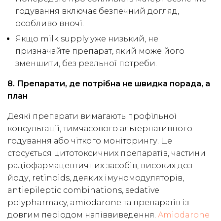
годування включає безпечний догляд,
особливо вночі.
Якщо milk supply уже низький, не
призначайте препарат, який може його
зменшити, без реальної потреби.
8. Препарати, де потрібна не швидка порада, а
план
Деякі препарати вимагають профільної
консультації, тимчасового альтернативного
годування або чіткого моніторингу. Це
стосується цитотоксичних препаратів, частини
радіофармацевтичних засобів, високих доз
йоду, retinoids, деяких імуномодуляторів,
antiepileptic combinations, sedative
polypharmacy, amiodarone та препаратів із
довгим періодом напіввиведення.
Amiodarone