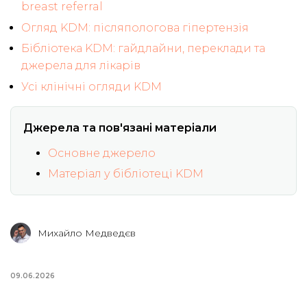
breast referral
Огляд KDM: післяпологова гіпертензія
Бібліотека KDM: гайдлайни, переклади та
джерела для лікарів
Усі клінічні огляди KDM
Джерела та пов'язані матеріали
Основне джерело
Матеріал у бібліотеці KDM
Михайло Медведєв
09.06.2026