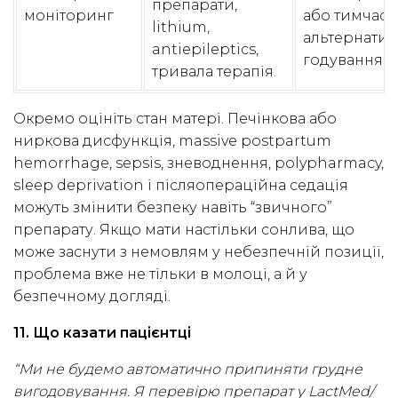
препарати,
моніторинг
або тимчасо
lithium,
альтернати
antiepileptics,
годування.
тривала терапія.
Окремо оцініть стан матері. Печінкова або
ниркова дисфункція, massive postpartum
hemorrhage, sepsis, зневоднення, polypharmacy,
sleep deprivation і післяопераційна седація
можуть змінити безпеку навіть “звичного”
препарату. Якщо мати настільки сонлива, що
може заснути з немовлям у небезпечній позиції,
проблема вже не тільки в молоці, а й у
безпечному догляді.
11. Що казати пацієнтці
“Ми не будемо автоматично припиняти грудне
вигодовування. Я перевірю препарат у LactMed/