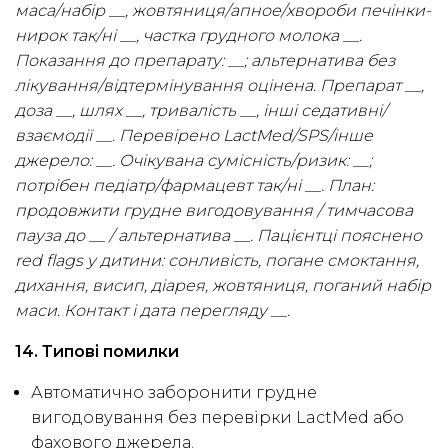
маса/набір __, жовтяниця/апное/хвороби печінки-
нирок так/ні __, частка грудного молока __.
Показання до препарату: __; альтернатива без
лікування/відтермінування оцінена. Препарат __,
доза __, шлях __, тривалість __, інші седативні/
взаємодії __. Перевірено LactMed/SPS/інше
джерело: __. Очікувана сумісність/ризик: __;
потрібен педіатр/фармацевт так/ні __. План:
продовжити грудне вигодовування / тимчасова
пауза до __ / альтернатива __. Пацієнтці пояснено
red flags у дитини: сонливість, погане смоктання,
дихання, висип, діарея, жовтяниця, поганий набір
маси. Контакт і дата перегляду __.
14. Типові помилки
Автоматично заборонити грудне
вигодовування без перевірки LactMed або
фахового джерела.