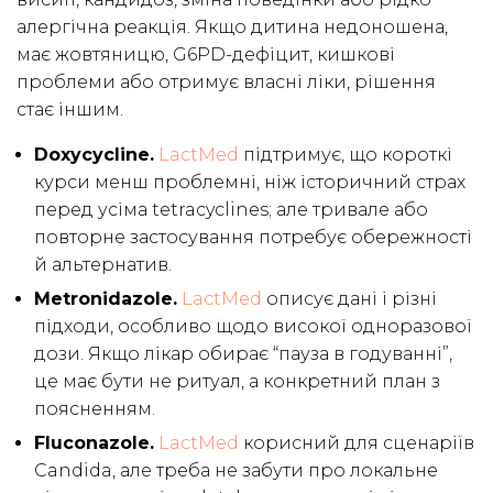
алергічна реакція. Якщо дитина недоношена,
має жовтяницю, G6PD-дефіцит, кишкові
проблеми або отримує власні ліки, рішення
стає іншим.
Doxycycline.
LactMed
підтримує, що короткі
курси менш проблемні, ніж історичний страх
перед усіма tetracyclines; але тривале або
повторне застосування потребує обережності
й альтернатив.
Metronidazole.
LactMed
описує дані і різні
підходи, особливо щодо високої одноразової
дози. Якщо лікар обирає “пауза в годуванні”,
це має бути не ритуал, а конкретний план з
поясненням.
Fluconazole.
LactMed
корисний для сценаріїв
Candida, але треба не забути про локальне