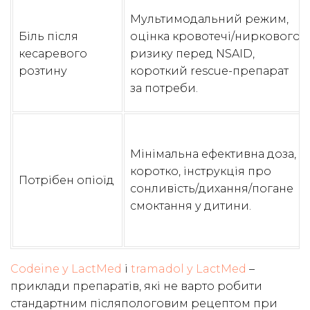
Мультимодальний режим,
Біль після
оцінка кровотечі/ниркового
кесаревого
ризику перед NSAID,
розтину
короткий rescue-препарат
за потреби.
Мінімальна ефективна доза,
коротко, інструкція про
Потрібен опіоїд
сонливість/дихання/погане
смоктання у дитини.
Codeine у LactMed
і
tramadol у LactMed
–
приклади препаратів, які не варто робити
стандартним післяпологовим рецептом при