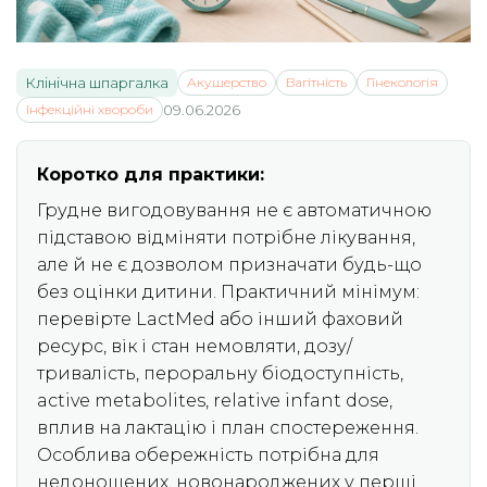
Клінічна шпаргалка
Акушерство
Вагітність
Гінекологія
Інфекційні хвороби
09.06.2026
Коротко для практики:
Грудне вигодовування не є автоматичною
підставою відміняти потрібне лікування,
але й не є дозволом призначати будь-що
без оцінки дитини. Практичний мінімум:
перевірте LactMed або інший фаховий
ресурс, вік і стан немовляти, дозу/
тривалість, пероральну біодоступність,
active metabolites, relative infant dose,
вплив на лактацію і план спостереження.
Особлива обережність потрібна для
недоношених, новонароджених у перші