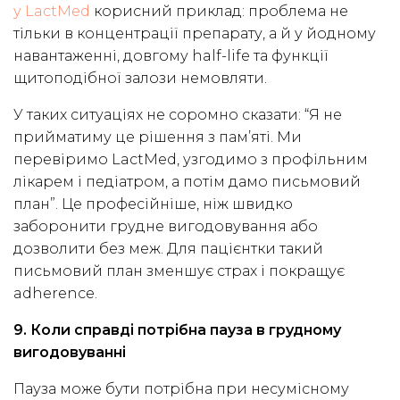
у LactMed
корисний приклад: проблема не
тільки в концентрації препарату, а й у йодному
навантаженні, довгому half-life та функції
щитоподібної залози немовляти.
У таких ситуаціях не соромно сказати: “Я не
прийматиму це рішення з пам’яті. Ми
перевіримо LactMed, узгодимо з профільним
лікарем і педіатром, а потім дамо письмовий
план”. Це професійніше, ніж швидко
заборонити грудне вигодовування або
дозволити без меж. Для пацієнтки такий
письмовий план зменшує страх і покращує
adherence.
9. Коли справді потрібна пауза в грудному
вигодовуванні
Пауза може бути потрібна при несумісному