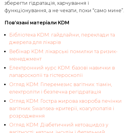
зберегти гідратація, харчування і
функціонування, а не чекати, поки “само мине”.
Пов’язані матеріали KDM
Бібліотека KDM: гайдлайни, переклади та
джерела для лікарів
Вебінар KDM: лікарські помилки та ризик-
менеджмент
Електронний курс KDM: базові навички в
лапароскопії та гістероскопії
Огляд KDM: Гіперемезис вагітних: тіамін,
електроліти і безпечна регідратація
Огляд KDM: Гостра жирова хвороба печінки
вагітних: Swansea-критерії, коагулопатія і
розродження
Огляд KDM: Діабетичний кетоацидоз у
вагітності: кетони, інсулін і фетальний