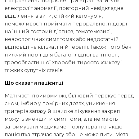
Направлення потрібне при втраті ваги >5%,
електроліт аномалії, повторний невідкладне
відділення візити, стійкий кетонурія,
неможливості приймати перорально, підозрі
на інший гострий діагноз, гематемезисі,
неврологічних симптомах або недостатній
відповіді на кілька ліній терапії. Також потрібен
нижчий поріг для багатоплідної вагітності,
трофобластичної хвороби, тиреотоксикозу і
тяжких супутніх станів.
Що сказати пацієнтці
Малі часті прийоми їжі, білковий перекус перед
сном, імбир у помірних дозах, уникнення
тригерів запаху й швидке лікування закреп
можуть зменшити симптоми, але не мають
затримувати медикаментозну терапію, якщо
пацієнтка втрачає вагу або не може пити. Мета –