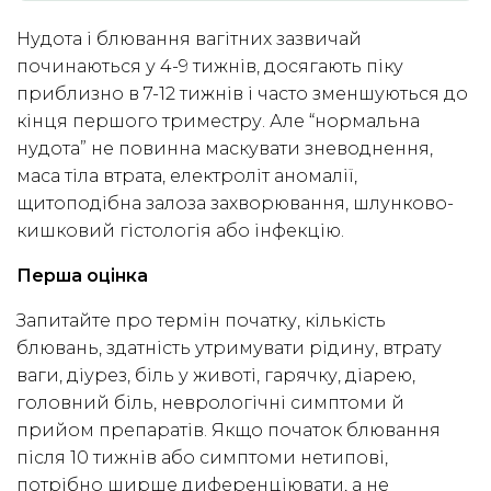
Нудота і блювання вагітних зазвичай
починаються у 4-9 тижнів, досягають піку
приблизно в 7-12 тижнів і часто зменшуються до
кінця першого триместру. Але “нормальна
нудота” не повинна маскувати зневоднення,
маса тіла втрата, електроліт аномалії,
щитоподібна залоза захворювання, шлунково-
кишковий гістологія або інфекцію.
Перша оцінка
Запитайте про термін початку, кількість
блювань, здатність утримувати рідину, втрату
ваги, діурез, біль у животі, гарячку, діарею,
головний біль, неврологічні симптоми й
прийом препаратів. Якщо початок блювання
після 10 тижнів або симптоми нетипові,
потрібно ширше диференціювати, а не