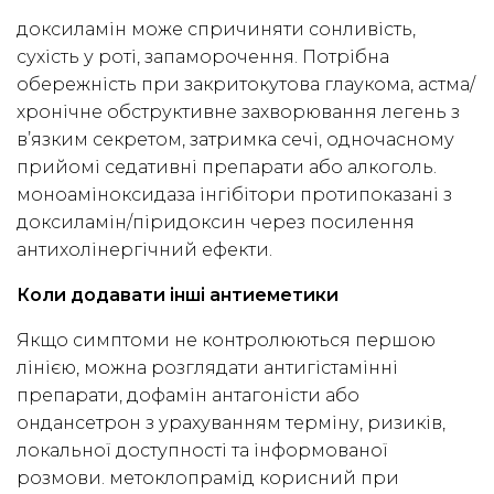
доксиламін може спричиняти сонливість,
сухість у роті, запаморочення. Потрібна
обережність при закритокутова глаукома, астма/
хронічне обструктивне захворювання легень з
в’язким секретом, затримка сечі, одночасному
прийомі седативні препарати або алкоголь.
моноаміноксидаза інгібітори протипоказані з
доксиламін/піридоксин через посилення
антихолінергічний ефекти.
Коли додавати інші антиеметики
Якщо симптоми не контролюються першою
лінією, можна розглядати антигістамінні
препарати, дофамін антагоністи або
ондансетрон з урахуванням терміну, ризиків,
локальної доступності та інформованої
розмови. метоклопрамід корисний при