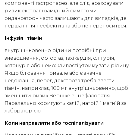
компоненті гастропарез, але слід враховувати
ризик екстрапірамідний симптоми.
ондансетрон часто залишають для випадків, де
перша лінія неефективна або не переноситься.
Інфузія і тіамін
внутрішньовенно рідини потрібні при
зневоднення, ортостаз, тахікардія, олігурія,
кетонурія або неможливості утримувати рідину.
Якщо блювання тривале або є значне
недоїдання, перед декстроза треба ввести
тіамін, наприклад 100 мг внутрішньовенно, щоб
зменшити ризик Верніке енцефалопатія.
Паралельно коригують калій, натрій і магній за
лабораторією.
Коли направляти або госпіталізувати