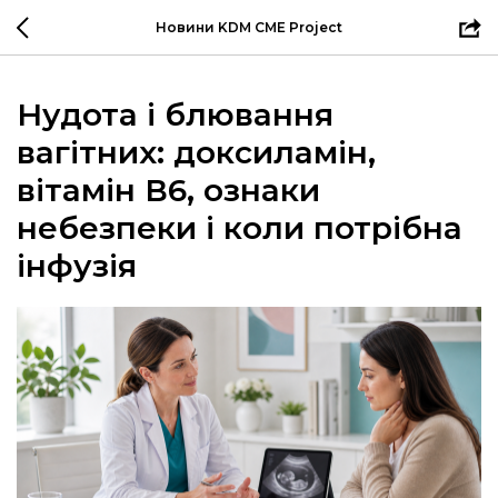
Новини KDM CME Project
Нудота і блювання
вагітних: доксиламін,
вітамін В6, ознаки
небезпеки і коли потрібна
інфузія