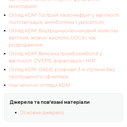
моніторинг
Огляд KDM: Гострий пієлонефрит у вагітності:
госпіталізація, антибіотики і уросепсис
Огляд KDM: Внутрішньопечінковий холестаз
вагітних: жовчні кислоти, UDCA і час
розродження
Огляд KDM: Венозна тромбоемболія у
вагітності: DVT/PE, візуалізація і НМГ
Огляд KDM: OASIS: розриви 3-4 ступеня без
пропущеного сфінктера
Інші клінічні огляди KDM
Джерела та пов'язані матеріали
Основне джерело