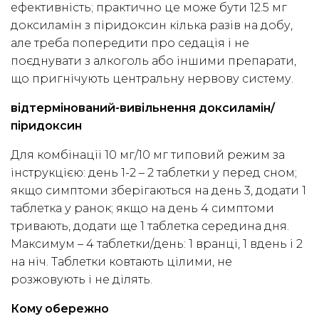
ефективність; практично це може бути 12.5 мг
доксиламін з піридоксин кілька разів на добу,
але треба попередити про седація і не
поєднувати з алкоголь або іншими препарати,
що пригнічують центральну нервову систему.
відтермінований-вивільнення доксиламін/
піридоксин
Для комбінації 10 мг/10 мг типовий режим за
інструкцією: день 1-2 – 2 таблетки у перед сном;
якщо симптоми зберігаються на день 3, додати 1
таблетка у ранок; якщо на день 4 симптоми
тривають, додати ще 1 таблетка середина дня.
Максимум – 4 таблетки/день: 1 вранці, 1 вдень і 2
на ніч. Таблетки ковтають цілими, не
розжовують і не ділять.
Кому обережно