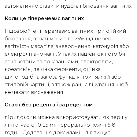
автоматично ставити нудота і блювання вагітних.
Коли це гіперемезис вагітних
Підозрюйте гіперемезис вагітних при стійкий
блювання, втраті маси тіла >5% від перед-
вагітність маса тіла, зневоднення, кетонурія або
електроліт аномалії. У таких пацієнток потрібні
сеча кетони за показаннями, електроліти,
креатинін, печінка ферменти, оцінка
щитоподібна залоза функція при тяжкій або
атиповій картині, а також раннє лікування, щоб
не чекати виснаження.
Старт без рецепта і за рецептом
піридоксин можна використовувати як першу
лінію: часто 10-25 мг перорально кожні 6-8
годин. Додавання доксиламін підвищує