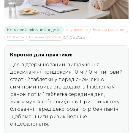
Короткий клінічний апдейт
Акушерство
Безпека пацієнтки
Вагітність
Клінічна практика
04.06.2026
Коротко для практики:
Для відтермінований-вивільнення
доксиламін/піридоксин 10 мг/10 мг типовий
старт - 2 таблетки у перед сном; якщо
симптоми тривають, додають 1 таблетка у
ранок, потім 1 таблетка середина дня,
максимум 4 таблетки/день. При тривалому
блюванні перед декстроза потрібен тіамін,
щоб зменшити ризик Верніке
енцефалопатія.