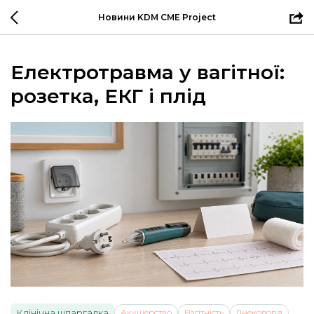
Новини KDM CME Project
Електротравма у вагітної:
розетка, ЕКГ і плід
Клінічна шпаргалка
Акушерство
Вагітність
Гінекологія