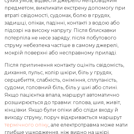
сухих умов, відвести джерело непровідним
предметом, викликати екстрену допомогу при
втраті свідомості, судомах, болю в грудях,
задишці, опіках, падінні, контакті з водою або
підозрі на високу напругу. Після блискавки
потерпіла не несе заряду; після побутового
струму небезпека частіше в самому джерелі,
мокрій поверхні або несправному приладі.
Після припинення контакту оцініть свідомість,
дихання, пульс, колір шкіри, біль у грудях,
серцебиття, слабкість, оніміння, сплутаність,
судоми, головний біль, біль у шиї або спині.
Якщо пацієнтка впала, маршрут автоматично
розширюється до травми: голова, шия, живіт,
кінцівки. Якщо були опіки або сліди входу й
виходу струму, поруч відкривається маршрут
термічного опіку
, але електротравма може мати
глибше ушкодження, ніж видно на шкірі.