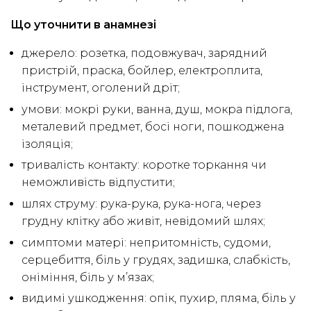
Що уточнити в анамнезі
джерело: розетка, подовжувач, зарядний
пристрій, праска, бойлер, електроплита,
інструмент, оголений дріт;
умови: мокрі руки, ванна, душ, мокра підлога,
металевий предмет, босі ноги, пошкоджена
ізоляція;
тривалість контакту: коротке торкання чи
неможливість відпустити;
шлях струму: рука-рука, рука-нога, через
грудну клітку або живіт, невідомий шлях;
симптоми матері: непритомність, судоми,
серцебиття, біль у грудях, задишка, слабкість,
оніміння, біль у м’язах;
видимі ушкодження: опік, пухир, пляма, біль у