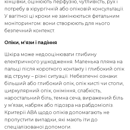
кінцівки, оцінюють перфузію, чутливість, рух і
потребу в хірургічній або опіковій консультації.
У вагітної ці кроки не замінюються фетальним
моніторингом: вони створюють для нього
безпечний контекст.
Опіки, м’язи і падіння
Шкіра може недооцінювати глибину
електричного ушкодження. Маленька пляма на
пальці після короткого контакту і глибокий опік
від струму – різні ситуації. Небезпечні ознаки:
більший або глибокий опік, опік кисті чи стопи,
циркулярний опік, оніміння, слабкість,
наростальний біль, темна сеча, виражений біль
у м’язах, набряк або підозра на рабдоміоліз.
Критерії ABA щодо опіків допомагають не
пропустити випадки, які мають іти до
спеціалізованої допомоги.