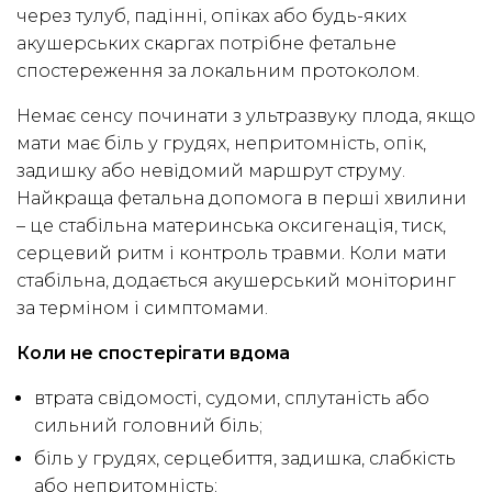
через тулуб, падінні, опіках або будь-яких
акушерських скаргах потрібне фетальне
спостереження за локальним протоколом.
Немає сенсу починати з ультразвуку плода, якщо
мати має біль у грудях, непритомність, опік,
задишку або невідомий маршрут струму.
Найкраща фетальна допомога в перші хвилини
– це стабільна материнська оксигенація, тиск,
серцевий ритм і контроль травми. Коли мати
стабільна, додається акушерський моніторинг
за терміном і симптомами.
Коли не спостерігати вдома
втрата свідомості, судоми, сплутаність або
сильний головний біль;
біль у грудях, серцебиття, задишка, слабкість
або непритомність;