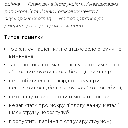
оцінка __. План: дім з інструкціями / невідкладна
допомога / стаціонар / опіковий центр /
акушерський огляд __. Не повертатися до
джерела до перевірки пояснено.
Типові помилки
торкатися пацієнтки, поки джерело струму не
вимкнене;
заспокоїтися нормальною пульсоксиметрією
або одним рухом плода без оцінки матері;
не зробити електрокардіограму при
непритомності, болю в грудях або серцебитті;
не оглянути кисті, стопи й можливі опіки;
не запитати про мокру підлогу, ванну, метал і
шлях струму через тулуб;
пропустити падіння після удару струмом;