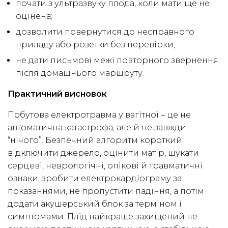
почати з ультразвуку плода, коли мати ще не
оцінена;
дозволити повернутися до несправного
приладу або розетки без перевірки;
не дати письмові межі повторного звернення
після домашнього маршруту.
Практичний висновок
Побутова електротравма у вагітної – це не
автоматична катастрофа, але й не завжди
“нічого”. Безпечний алгоритм короткий:
відключити джерело, оцінити матір, шукати
серцеві, неврологічні, опікові й травматичні
ознаки, зробити електрокардіограму за
показаннями, не пропустити падіння, а потім
додати акушерський блок за терміном і
симптомами. Плід найкраще захищений не