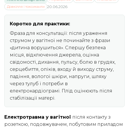
Довкілля і токсиканти
20.06.2026
Коротко для практики:
Фраза для консультації: після ураження
струмом у вагітної не починайте з фрази
«дитина ворушиться». Спершу безпека
місця, відключення джерела, оцінка
свідомості, дихання, пульсу, болю в грудях,
серцебиття, опіків, входу й виходу струму,
падіння, вологої шкіри, напруги, шляху
через тулуб і потреби в
електрокардіограмі. Плід оцінюють після
стабілізації матері.
Електротравма у вагітної
після контакту з
розеткою, подовжувачем, побутовим приладом