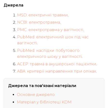
Джерела
MSD: електричні травми
.
NCBI: електротравма
.
PMC: електротравма у вагітності
.
PubMed: електричний шок під час
вагітності
.
PubMed: наслідки побутового
електричного шоку у вагітності
.
ACEP: травма в акушерської пацієнтки
.
ABA: критерії направлення при опіках
.
Джерела та пов'язані матеріали
Основне джерело
Матеріал у бібліотеці KDM