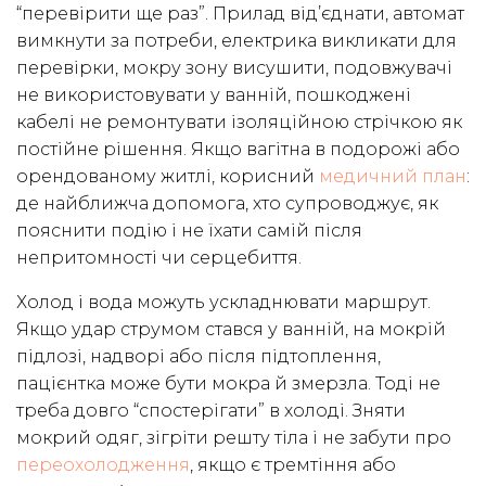
“перевірити ще раз”. Прилад від’єднати, автомат
вимкнути за потреби, електрика викликати для
перевірки, мокру зону висушити, подовжувачі
не використовувати у ванній, пошкоджені
кабелі не ремонтувати ізоляційною стрічкою як
постійне рішення. Якщо вагітна в подорожі або
орендованому житлі, корисний
медичний план
:
де найближча допомога, хто супроводжує, як
пояснити подію і не їхати самій після
непритомності чи серцебиття.
Холод і вода можуть ускладнювати маршрут.
Якщо удар струмом стався у ванній, на мокрій
підлозі, надворі або після підтоплення,
пацієнтка може бути мокра й змерзла. Тоді не
треба довго “спостерігати” в холоді. Зняти
мокрий одяг, зігріти решту тіла і не забути про
переохолодження
, якщо є тремтіння або