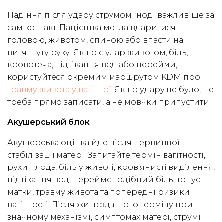
Падіння після удару струмом іноді важливіше за
сам контакт. Пацієнтка могла вдаритися
головою, животом, спиною або впасти на
витягнуту руку. Якщо є удар животом, біль,
кровотеча, підтікання вод або перейми,
користуйтеся окремим маршрутом KDM про
травму живота у вагітної
. Якщо удару не було, це
треба прямо записати, а не мовчки припустити.
Акушерський блок
Акушерська оцінка йде після первинної
стабілізації матері. Запитайте термін вагітності,
рухи плода, біль у животі, кров’янисті виділення,
підтікання вод, переймоподібний біль, тонус
матки, травму живота та попередні ризики
вагітності. Після життєздатного терміну при
значному механізмі, симптомах матері, струмі