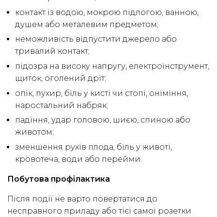
контакт із водою, мокрою підлогою, ванною,
душем або металевим предметом;
неможливість відпустити джерело або
тривалий контакт;
підозра на високу напругу, електроінструмент,
щиток, оголений дріт;
опік, пухир, біль у кисті чи стопі, оніміння,
наростальний набряк;
падіння, удар головою, шиєю, спиною або
животом;
зменшення рухів плода, біль у животі,
кровотеча, води або перейми.
Побутова профілактика
Після події не варто повертатися до
несправного приладу або тієї самої розетки