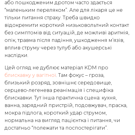
або пошкодженим дротом часто здається
“маленьким переляком”. Але для лікаря це не
тільки питання страху. Треба швидко
відокремити короткий низьковольтний контакт
без симптомів від ситуацій, де можливі аритмія,
опік, травма після падіння, ушкодження м’язів,
вплив струму через тулуб або акушерські
наслідки.
Цей огляд не дублює матеріал KDM про
блискавку у вагітної
. Там фокус – гроза,
близький розряд, зовнішнє середовище,
серцево-легенева реанімація і специфіка
блискавки. Тут інша практична сцена: кухня,
ванна, зарядний пристрій, подовжувач, праска,
мокра підлога, короткий удар струмом,
нормальна на вигляд пацієнтка і питання, чи
достатньо “полежати та поспостерігати”.