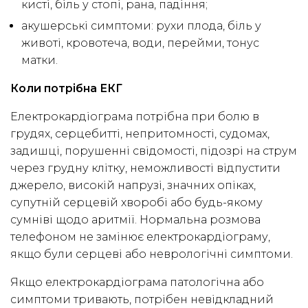
кисті, біль у стопі, рана, падіння;
акушерські симптоми: рухи плода, біль у
животі, кровотеча, води, перейми, тонус
матки.
Коли потрібна ЕКГ
Електрокардіограма потрібна при болю в
грудях, серцебитті, непритомності, судомах,
задишці, порушенні свідомості, підозрі на струм
через грудну клітку, неможливості відпустити
джерело, високій напрузі, значних опіках,
супутній серцевій хворобі або будь-якому
сумніві щодо аритмії. Нормальна розмова
телефоном не замінює електрокардіограму,
якщо були серцеві або неврологічні симптоми.
Якщо електрокардіограма патологічна або
симптоми тривають, потрібен невідкладний