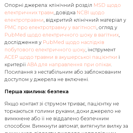
Опорні джерела: клінічний розділ
MSD щодо
електричних травм
, довідка
NCBI щодо
електротравми
, відкритий клінічний матеріал у
PMC про електротравму у вагітності
, огляд у
PubMed щодо електричного шоку в вагітних
,
дослідження у
PubMed щодо наслідків
побутового електричного шоку
, інструмент
ACEP щодо травми в акушерської пацієнтки
і
критерії
ABA для направлення при опіках
.
Посилання з нестабільним або заблокованим
доступом у джерела не включені.
Перша хвилина: безпека
Якщо контакт зі струмом триває, пацієнтку не
торкаються голими руками, доки джерело не
вимкнене або її не віддалено безпечним
способом. Вимкнути автомат, витягнути вилку за