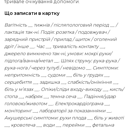
тривале очікування допомоги.
Що записати в картку
Вагітність __ тижнів / післяпологовий період __ /
лактація так-ні. Подія: розетка / подовжувач /
зарядний пристрій / прилад / щиток / оголений
дріт / інше __. Час __, тривалість контакту __,
джерело вимкнено так-ні, умови: мокрі руки/
підлога/ванна/метал __. Шлях струму: рука-рука /
рука-нога / через тулуб / невідомо __. Симптоми:
непритомність __, судоми __, біль у грудях __,
серцебиття __, задишка __, слабкість/оніміння __,
біль у м’язах __. Опіки/сліди входу-виходу __, кисть/
стопа __, набряк __, темна сеча __. Падіння/удар
головою/животом __. Електрокардіограма __,
моніторинг __, лабораторії за показаннями __.
Акушерські симптоми: рухи плода __, біль у животі
__, кровотеча __, води __, перейми __, фетальна