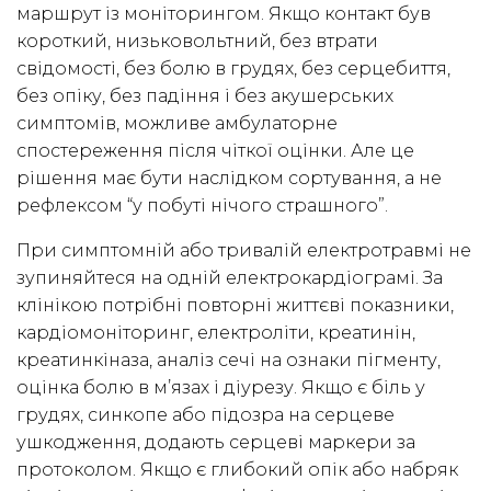
маршрут із моніторингом. Якщо контакт був
короткий, низьковольтний, без втрати
свідомості, без болю в грудях, без серцебиття,
без опіку, без падіння і без акушерських
симптомів, можливе амбулаторне
спостереження після чіткої оцінки. Але це
рішення має бути наслідком сортування, а не
рефлексом “у побуті нічого страшного”.
При симптомній або тривалій електротравмі не
зупиняйтеся на одній електрокардіограмі. За
клінікою потрібні повторні життєві показники,
кардіомоніторинг, електроліти, креатинін,
креатинкіназа, аналіз сечі на ознаки пігменту,
оцінка болю в м’язах і діурезу. Якщо є біль у
грудях, синкопе або підозра на серцеве
ушкодження, додають серцеві маркери за
протоколом. Якщо є глибокий опік або набряк