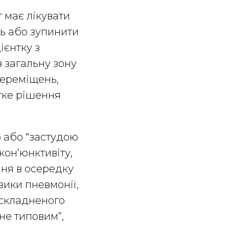
 має лікувати
ть або зупинити
ієнтку з
 загальну зону
переміщень,
ітке рішення
ю або “застудою
кон’юнктивіту,
ння в осередку
зики пневмонії,
 ускладненого
не типовим”,