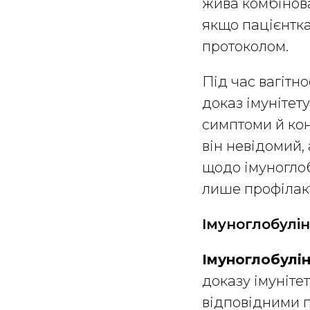
жива комбінова
якщо пацієнтка 
протоколом.
Під час вагітн
доказ імунітет
симптоми й кон
він невідомий,
щодо імуноглоб
лише профілакт
Імуноглобулін
Імуноглобулін
доказу імуніте
відповідними п