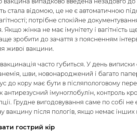
що вакцина випадково введена незадовго до 
ість стала відомою, це не є автоматичною пі
гітності; потрібне спокійне документуванн
 Якщо жінка не має імунітету і вагітність щ
ще зробити до зачаття з поясненням інтер
ля живої вакцини.
вакцинація часто губиться. У день виписки 
анемія, шви, новонароджений і багато папер
ус до кору має бути в післяпологовому перел
к антирезусний імуноглобулін, контроль кро
ції. Грудне вигодовування саме по собі не
у вакцину після пологів, якщо немає інших
ати гострий кір