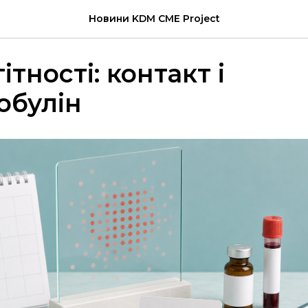
Новини KDM CME Project
гітності: контакт і
обулін