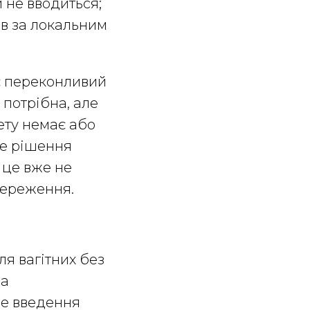
 не вводиться;
ів за локальним
 є переконливий
 потрібна, але
ету немає або
ве рішення
 це вже не
стереження.
ля вагітних без
за
це введення