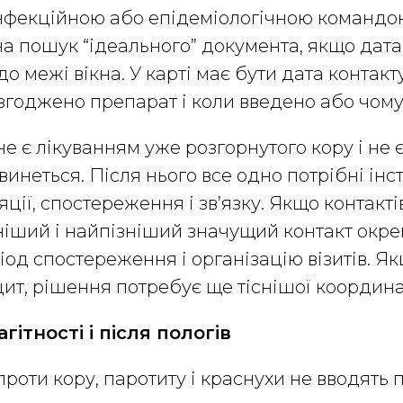
інфекційною або епідеміологічною командо
на пошук “ідеального” документа, якщо дата
 межі вікна. У карті має бути дата контакту
згоджено препарат і коли введено або чому
не є лікуванням уже розгорнутого кору і не 
винеться. Після нього все одно потрібні інс
яції, спостереження і зв’язку. Якщо контакті
іший і найпізніший значущий контакт окре
іод спостереження і організацію візитів. Я
ит, рішення потребує ще тіснішої координа
гітності і після пологів
роти кору, паротиту і краснухи не вводять п