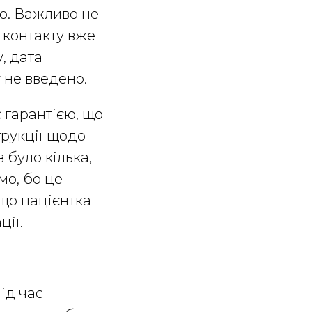
ю. Важливо не
 контакту вже
, дата
 не введено.
є гарантією, що
трукції щодо
в було кілька,
мо, бо це
кщо пацієнтка
ції.
ід час