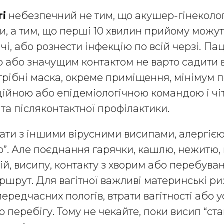
ті
небезпечний не тим, що акушер-гінеколог
и, а тим, що перші 10 хвилин прийому можу
і, або рознести інфекцію по всій черзі. Пац
р або значущим контактом не варто садити в
трібні маска, окреме приміщення, мінімум 
кційною або епідеміологічною командою і ч
 та післяконтактної профілактики.
тати з іншими вірусними висипами, алергіє
”. Але поєднання гарячки, кашлю, нежитю, 
ій, висипу, контакту з хворим або перебува
ршрут. Для вагітної важливі материнські ри
 передчасних пологів, втрати вагітності або
 перебігу. Тому не чекайте, поки висип “ста