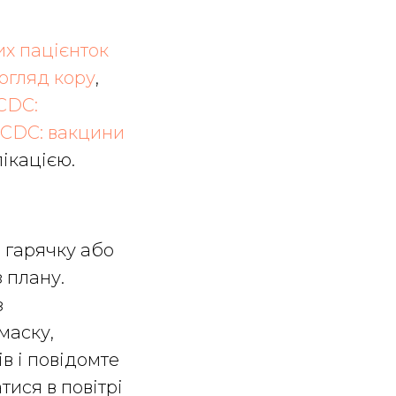
их пацієнток
 огляд кору
,
CDC:
CDC: вакцини
ікацією.
 гарячку або
з плану.
з
маску,
в і повідомте
тися в повітрі