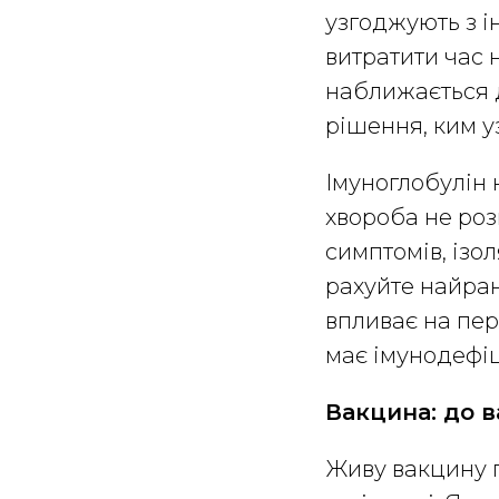
узгоджують з 
витратити час 
наближається до
рішення, ким у
Імуноглобулін 
хвороба не роз
симптомів, ізол
рахуйте найран
впливає на пер
має імунодефіц
Вакцина: до ва
Живу вакцину п