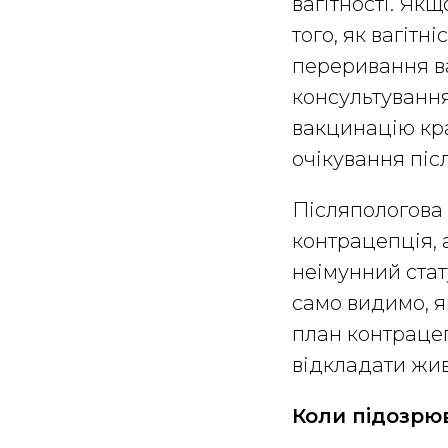
вагітності. Як
того, як вагітн
переривання ва
консультування.
вакцинацію кра
очікування піс
Післяпологова 
контрацепція, 
неімунний стат
само видимо, я
план контрацеп
відкладати жив
Коли підозрюв