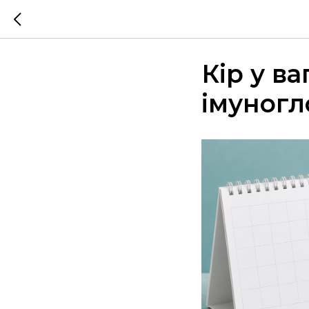
Кір у ва
імуногл