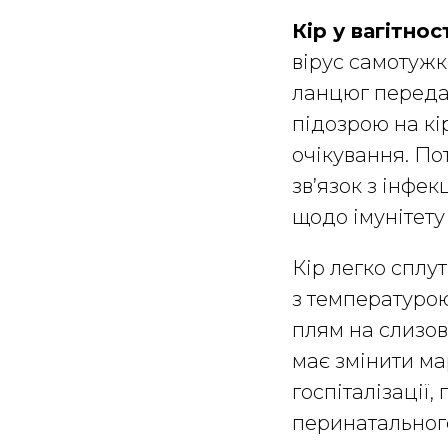
Кір у вагітнос
вірус самотужк
ланцюг передач
підозрою на кі
очікування. По
зв’язок з інфе
щодо імунітету
Кір легко сплу
з температурою
плям на слизов
має змінити ма
госпіталізації,
перинатального