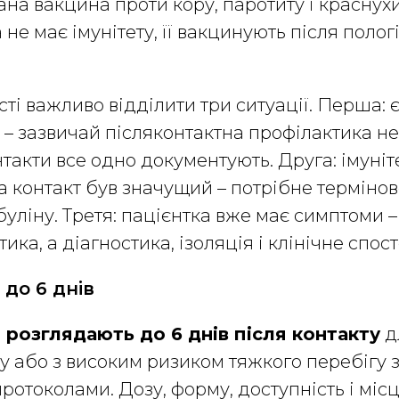
на вакцина проти кору, паротиту і краснухи
не має імунітету, її вакцинують після полог
ості важливо відділити три ситуації. Перша:
у – зазвичай післяконтактна профілактика не
такти все одно документують. Друга: імуніт
 а контакт був значущий – потрібне терміно
уліну. Третя: пацієнтка вже має симптоми –
ика, а діагностика, ізоляція і клінічне спо
 до 6 днів
 розглядають до 6 днів після контакту
д
ту або з високим ризиком тяжкого перебігу 
ротоколами. Дозу, форму, доступність і міс