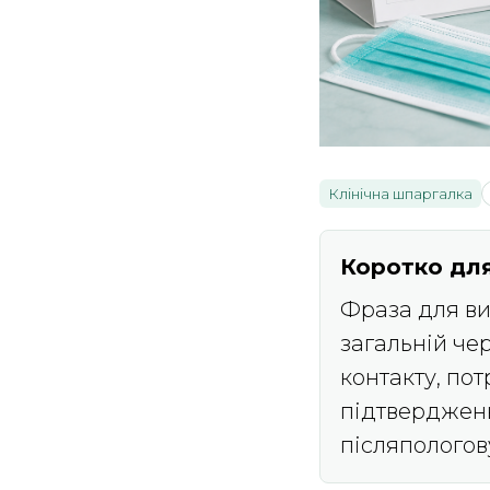
Клінічна шпаргалка
Коротко для
Фраза для вис
загальній чер
контакту, пот
підтвердженн
післяпологов