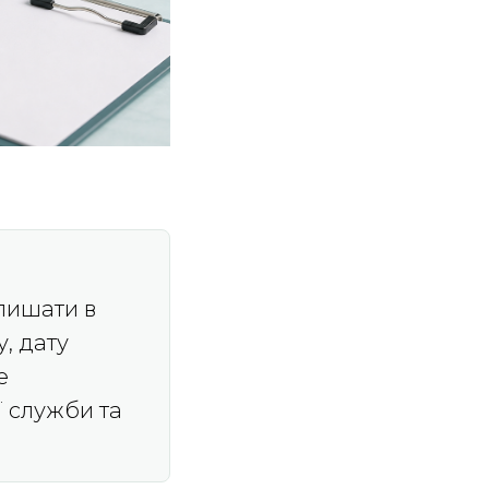
алишати в
у, дату
е
ї служби та