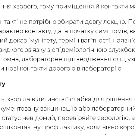
ння хворого, тому приміщення й контакти м
такті не потрібно збирати довгу лекцію. По
характер контакту, дата початку симптомів,
й доказ імунітету, термін вагітності, наявн
видкого зв’язку з епідеміологічною службо
томна, лабораторне підтвердження слід уз
и нові контакти дорогою в лабораторію.
ту
ь, хворіла в дитинстві” слабка для рішення 
кументовану вакцинацію або лабораторний
о статус невідомий, перевіряйте серологію, а
ляконтактну профілактику, коли вікно коротк