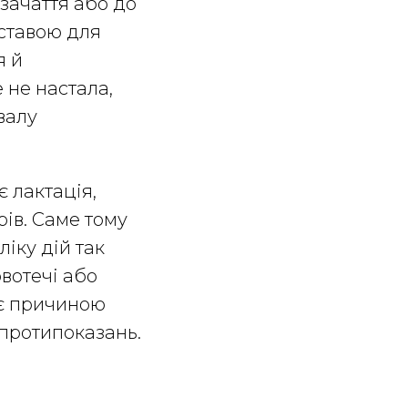
зачаття або до
дставою для
я й
е не настала,
валу
є лактація,
ів. Саме тому
іку дій так
вотечі або
 є причиною
 протипоказань.