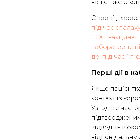
якщо вже є кон
Опорні джерел
під час спалах
CDC: вакцинац
лабораторне п
до, під час і пі
Перші дії в ка
Якщо пацієнтка
контакт із коро
Узгодьте час, 
підтвердженим 
відведіть в ок
відповідальну 