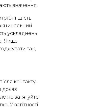
ають значення.
трібні шість
 вакцинальний
ість ускладнень
ю. Якщо
годжувати так,
після контакту.
 доказ
ле не затягуйте
е. У вагітності