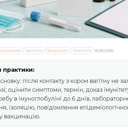
Акушерство
Вагітність
Вакцинація
Гінекологія
13.06.2026
 практики:
новку: після контакту з кором вагітну не з
зі; оцінити симптоми, термін, доказ імунітет
ребу в імуноглобуліні до 6 днів, лабораторн
я, ізоляцію, повідомлення епідеміологічно
у вакцинацію.