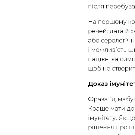
після перебува
На першому кон
речей: дата й 
або серологічни
і можливість ш
пацієнтка симп
щоб не створит
Доказ імуніте
Фраза “я, мабут
Краще мати до
імунітету. Якщ
рішення про піс