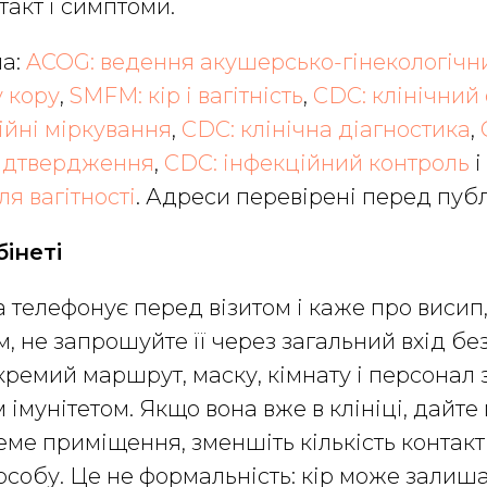
такт і симптоми.
а:
ACOG: ведення акушерсько-гінекологічн
у кору
,
SMFM: кір і вагітність
,
CDC: клінічний
ійні міркування
,
CDC: клінічна діагностика
,
ідтвердження
,
CDC: інфекційний контроль
і
сля вагітності
. Адреси перевірені перед публ
бінеті
 телефонує перед візитом і каже про висип,
м, не запрошуйте її через загальний вхід бе
окремий маршрут, маску, кімнату і персонал 
імунітетом. Якщо вона вже в клініці, дайте 
реме приміщення, зменшіть кількість контакті
особу. Це не формальність: кір може залиша