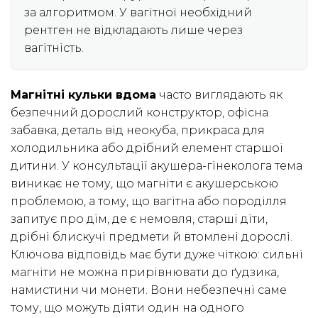
за алгоритмом. У вагітної необхідний
рентген не відкладають лише через
вагітність.
Магнітні кульки вдома
часто виглядають як
безпечний дорослий конструктор, офісна
забавка, деталь від неокуба, прикраса для
холодильника або дрібний елемент старшої
дитини. У консультації акушера-гінеколога тема
виникає не тому, що магніти є акушерською
проблемою, а тому, що вагітна або породілля
запитує про дім, де є немовля, старші діти,
дрібні блискучі предмети й втомлені дорослі.
Ключова відповідь має бути дуже чіткою: сильні
магніти не можна прирівнювати до ґудзика,
намистини чи монети. Вони небезпечні саме
тому, що можуть діяти один на одного