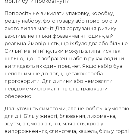
могли бути проковтнуті?
Попросіть не викидати упаковку, коробку,
решту набору, фото товару або пристрою, з
якого випав магніт. Для сортування ризику
важлива не тільки фраза «магніт один», а й
реальна ймовірність, що їх було два або більше.
Сильні магнітні кульки можуть злипатися так
щільно, що на зображенні або в руках родини
виглядають як один предмет. Якщо набір був
неповним ще до події, це також треба
проговорити. Для дитини або немовляти
невідоме число магнітів слід трактувати
обережно.
Далі уточніть симптоми, але не робіть їх умовою
для дії. Біль у животі, блювання, лихоманка,
здуття, відмова від їжі, млявість, кров у
випорожненнях, слинотеча, кашель, біль у горлі