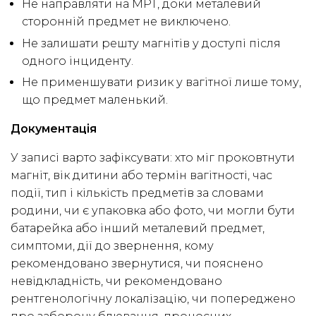
Не направляти на МРТ, доки металевий
сторонній предмет не виключено.
Не залишати решту магнітів у доступі після
одного інциденту.
Не применшувати ризик у вагітної лише тому,
що предмет маленький.
Документація
У записі варто зафіксувати: хто міг проковтнути
магніт, вік дитини або термін вагітності, час
події, тип і кількість предметів за словами
родини, чи є упаковка або фото, чи могли бути
батарейка або інший металевий предмет,
симптоми, дії до звернення, кому
рекомендовано звернутися, чи пояснено
невідкладність, чи рекомендовано
рентгенологічну локалізацію, чи попереджено