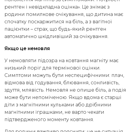
рентген і невідкладна оцінка». Це знімає з
родини помилкове очікування, що дитина має
спочатку поскаржитися на біль, а з вагітної
пацієнтки – страх, що будь-який рентген
автоматично шкідливіший за очікування.
Якщо це немовля
У немовляти підозра на ковтання магніту має
низький поріг для термінової оцінки.
Симптоми можуть бути неспецифічними: плач,
відмова від годування, блювання, сонливість,
здуття, млявість. Немовля не опише біль, а подія
може бути непоміченою. Якщо вдома є старші
діти з магнітними кульками або дрібними
магнітними іграшками, не варто чекати
підтвердженого моменту ковтання.
Для родини важливо пояснити: це не ситуація