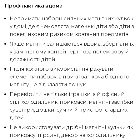
Профілактика вдома
Не тримати набори сильних магнітних кульок
у домі, де є немовлята, маленькі діти або діти з
поведінковим ризиком ковтання предметів.
Якщо магніти залишаються вдома, зберігати їх
у замкненому контейнері поза полем зору й
досяжності дітей.
Після кожного використання рахувати
елементи набору, а при втраті хоча б одного
магніту не відкладати пошук.
Перевірити не тільки іграшки, а й офісний
стіл, холодильник, прикраси, магнітні застібки,
сувеніри, дошки, сумки й пристрої старших
дітей.
Не використовувати дрібні магнітні кульки як
прикрасу, пірсинг, декор на холодильнику