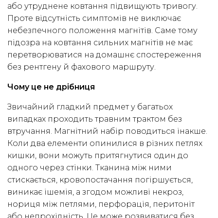
або утруднене ковтання підвищують тривогу.
Проте відсутність симптомів не виключає
небезпечного положення магнітів. Саме тому
підозра на ковтання сильних магнітів не має
перетворюватися на домашнє спостереження
без рентгену й фахового маршруту.
Чому це не дрібниця
Звичайний гладкий предмет у багатьох
випадках проходить травним трактом без
втручання. Магнітний набір поводиться інакше.
Коли два елементи опинилися в різних петлях
кишки, вони можуть притягнутися один до
одного через стінки. Тканина між ними
стискається, кровопостачання погіршується,
виникає ішемія, а згодом можливі некроз,
нориця між петлями, перфорація, перитоніт
або непрохідність. Це може розвиватися без