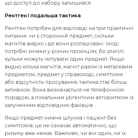
що доступ до набору залишився.
Рентген і подальша тактика
Рентген потрібен для відповіді на три практичні
питання: чи є сторонній предмет, скільки
магнітів видно і де вони розташовані. Іноді
потрібні знімки у різних проєкціях, бо злиплі
кульки можуть імітувати один предмет. Якщо
видно кілька магнітів, магніт разом із металевим
предметом, предмет у стравоході, симптоми
або відсутність просування, тактика стає більш
активною. Вона визначається не телефонною
порадою, а локальним ургентним алгоритмом із
залученням відповідних фахівців.
Якщо предмет нижче шлунка і пацієнт без
симптомів, це не означає автоматично, що
ризику вже немає. Важливо, чи він один, чи їх