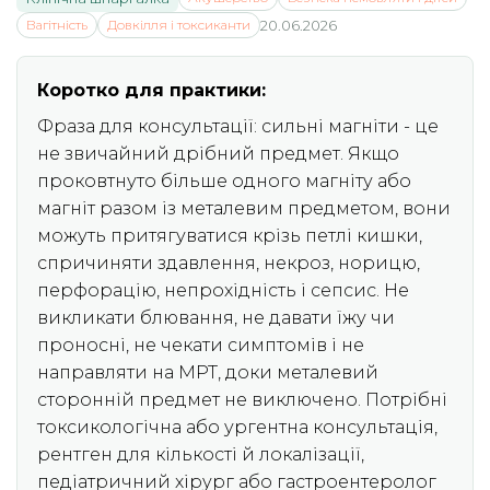
Вагітність
Довкілля і токсиканти
20.06.2026
Коротко для практики:
Фраза для консультації: сильні магніти - це
не звичайний дрібний предмет. Якщо
проковтнуто більше одного магніту або
магніт разом із металевим предметом, вони
можуть притягуватися крізь петлі кишки,
спричиняти здавлення, некроз, норицю,
перфорацію, непрохідність і сепсис. Не
викликати блювання, не давати їжу чи
проносні, не чекати симптомів і не
направляти на МРТ, доки металевий
сторонній предмет не виключено. Потрібні
токсикологічна або ургентна консультація,
рентген для кількості й локалізації,
педіатричний хірург або гастроентеролог