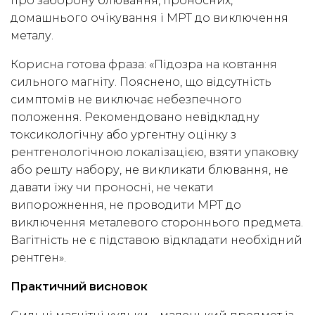
про заборону блювання, проносних,
домашнього очікування і МРТ до виключення
металу.
Корисна готова фраза: «Підозра на ковтання
сильного магніту. Пояснено, що відсутність
симптомів не виключає небезпечного
положення. Рекомендовано невідкладну
токсикологічну або ургентну оцінку з
рентгенологічною локалізацією, взяти упаковку
або решту набору, не викликати блювання, не
давати їжу чи проносні, не чекати
випорожнення, не проводити МРТ до
виключення металевого стороннього предмета.
Вагітність не є підставою відкладати необхідний
рентген».
Практичний висновок