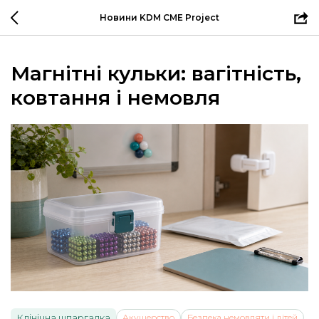
Новини KDM CME Project
Магнітні кульки: вагітність,
ковтання і немовля
Клінічна шпаргалка
Акушерство
Безпека немовляти і дітей