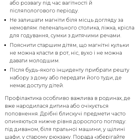
або розвагу під час вагітності й
післяпологового періоду.
Не залишати магніти біля місць догляду за
немовлям: пеленального столика, ліжка, крісла
для годування, сумки з дитячими речами.
Пояснити старшим дітям, що магнітні кульки
не можна класти в рот, ніс, вухо і не можна
давати молодшим.
Після будь-якого інциденту прибрати решту
набору з дому або передати його туди, де
немає доступу дітей.
Профілактика особливо важлива в родинах, де
вже народилася дитина або очікується
поповнення. Дрібні блискучі предмети часто
опиняються нижче рівня дорослого погляду:
під диваном, біля пральної машини, у щілині
шафи, у старому рюкзаку. Порада «зберігайте