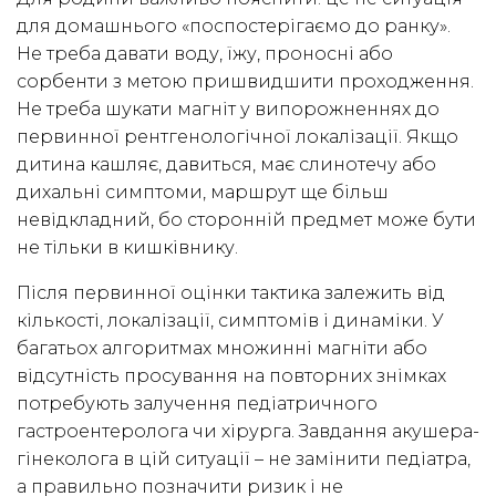
для домашнього «поспостерігаємо до ранку».
Не треба давати воду, їжу, проносні або
сорбенти з метою пришвидшити проходження.
Не треба шукати магніт у випорожненнях до
первинної рентгенологічної локалізації. Якщо
дитина кашляє, давиться, має слинотечу або
дихальні симптоми, маршрут ще більш
невідкладний, бо сторонній предмет може бути
не тільки в кишківнику.
Після первинної оцінки тактика залежить від
кількості, локалізації, симптомів і динаміки. У
багатьох алгоритмах множинні магніти або
відсутність просування на повторних знімках
потребують залучення педіатричного
гастроентеролога чи хірурга. Завдання акушера-
гінеколога в цій ситуації – не замінити педіатра,
а правильно позначити ризик і не