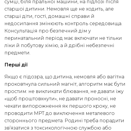
сумці, біля пральної машини, на підлозі після
старшої дитини. Немовля ще не ходить, але
старші діти, гості, домашні справи й
недосипання змінюють контроль середовища.
Консультація про безпечний дім у
перинатальний період має включати не тільки
ліки й побутову хімію, а й дрібні небезпечні
предмети.
Перші дії
Якщо є підозра, що дитина, немовля або вагітна
проковтнула сильний магніт, алгоритм має бути
простим: не викликати блювання, не давати їжу
«щоб проштовхнути», не давати проносні, не
чекати випорожнення як першого кроку, не
проводити МРТ до виключення металевого
стороннього предмета. Родині треба порадити
зв’язатися з токсикологічною службою або