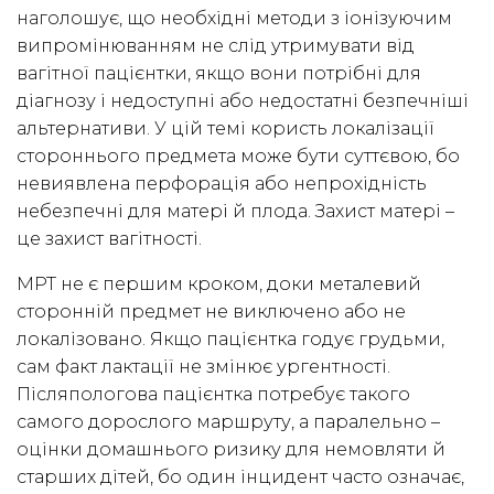
наголошує, що необхідні методи з іонізуючим
випромінюванням не слід утримувати від
вагітної пацієнтки, якщо вони потрібні для
діагнозу і недоступні або недостатні безпечніші
альтернативи. У цій темі користь локалізації
стороннього предмета може бути суттєвою, бо
невиявлена перфорація або непрохідність
небезпечні для матері й плода. Захист матері –
це захист вагітності.
МРТ не є першим кроком, доки металевий
сторонній предмет не виключено або не
локалізовано. Якщо пацієнтка годує грудьми,
сам факт лактації не змінює ургентності.
Післяпологова пацієнтка потребує такого
самого дорослого маршруту, а паралельно –
оцінки домашнього ризику для немовляти й
старших дітей, бо один інцидент часто означає,