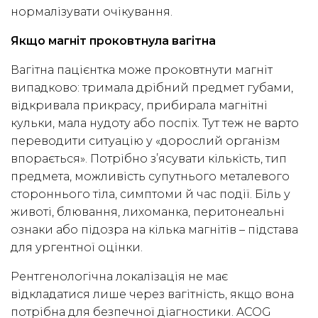
нормалізувати очікування.
Якщо магніт проковтнула вагітна
Вагітна пацієнтка може проковтнути магніт
випадково: тримала дрібний предмет губами,
відкривала прикрасу, прибирала магнітні
кульки, мала нудоту або поспіх. Тут теж не варто
переводити ситуацію у «дорослий організм
впорається». Потрібно з’ясувати кількість, тип
предмета, можливість супутнього металевого
стороннього тіла, симптоми й час події. Біль у
животі, блювання, лихоманка, перитонеальні
ознаки або підозра на кілька магнітів – підстава
для ургентної оцінки.
Рентгенологічна локалізація не має
відкладатися лише через вагітність, якщо вона
потрібна для безпечної діагностики. ACOG