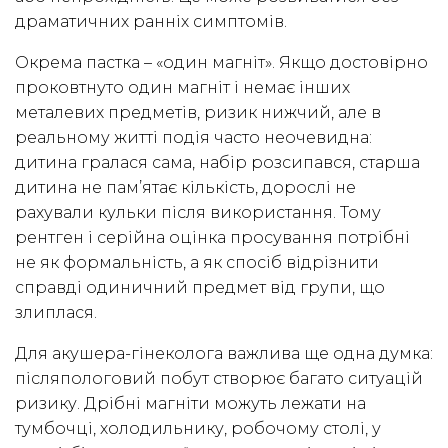
драматичних ранніх симптомів.
Окрема пастка – «один магніт». Якщо достовірно
проковтнуто один магніт і немає інших
металевих предметів, ризик нижчий, але в
реальному житті подія часто неочевидна:
дитина гралася сама, набір розсипався, старша
дитина не пам’ятає кількість, дорослі не
рахували кульки після використання. Тому
рентген і серійна оцінка просування потрібні
не як формальність, а як спосіб відрізнити
справді одиничний предмет від групи, що
злиплася.
Для акушера-гінеколога важлива ще одна думка:
післяпологовий побут створює багато ситуацій
ризику. Дрібні магніти можуть лежати на
тумбочці, холодильнику, робочому столі, у