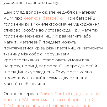
усередині травного тракту.
Цей огляд доповнює, але не дублює матеріал
KDM про
кнопкові батарейки
. При батарейці
головний ризик – електрохімічне ушкодження
слизової, особливо у стравоході. При магнітах
головний механізм інший: два магніти або
магніт і металевий предмет можуть
притягуватися крізь різні петлі кишки, затискати
тканину між собою, порушувати
кровопостачання і створювати умови для
некрозу, нориці, перфорації, непрохідності й
інфекційних ускладнень. Тому фраза «якщо
проковтнув, то вийде саме» для сильних
магнітів небезпечна.
Опорні джерела:
Poison Control щодо сильних
магнітів
,
AAP щодо магнітних наборів і дітей
,
CPSC щодо стандарту безпеки для магнітів
,