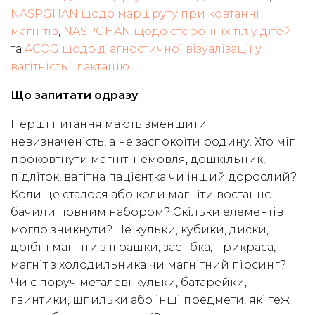
NASPGHAN щодо маршруту при ковтанні
магнітів
,
NASPGHAN щодо сторонніх тіл у дітей
та
ACOG щодо діагностичної візуалізації у
вагітність і лактацію
.
Що запитати одразу
Перші питання мають зменшити
невизначеність, а не заспокоїти родину. Хто міг
проковтнути магніт: немовля, дошкільник,
підліток, вагітна пацієнтка чи інший дорослий?
Коли це сталося або коли магніти востаннє
бачили повним набором? Скільки елементів
могло зникнути? Це кульки, кубики, диски,
дрібні магніти з іграшки, застібка, прикраса,
магніт з холодильника чи магнітний пірсинг?
Чи є поруч металеві кульки, батарейки,
гвинтики, шпильки або інші предмети, які теж