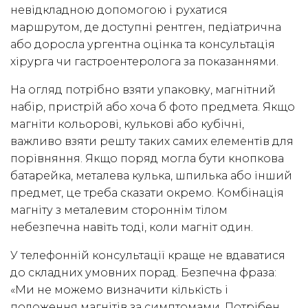
невідкладною допомогою і рухатися
маршрутом, де доступні рентген, педіатрична
або доросла ургентна оцінка та консультація
хірурга чи гастроентеролога за показаннями.
На огляд потрібно взяти упаковку, магнітний
набір, пристрій або хоча б фото предмета. Якщо
магніти кольорові, кулькові або кубічні,
важливо взяти решту таких самих елементів для
порівняння. Якщо поряд могла бути кнопкова
батарейка, металева кулька, шпилька або інший
предмет, це треба сказати окремо. Комбінація
магніту з металевим стороннім тілом
небезпечна навіть тоді, коли магніт один.
У телефонній консультації краще не вдаватися
до складних умовних порад. Безпечна фраза:
«Ми не можемо визначити кількість і
положення магнітів за симптомами. Потрібен