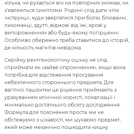
кілька, чи рухається він на повторних знімках, чи
з’являються симптоми. Родині слід дати чіткі
інструкції, куди звертатися при болю, блюванні,
лихоманці, здутті, відмові від їжі, крові у
випорожненнях або будь-якому погіршенні.
Особливо обережно треба ставитися до історій,
де кількість магнітів невідома.
Серійну рентгенологічну оцінку не слід
сприймати як «зайве опромінення», якщо вона
потрібна для відстеження просування
небезпечного стороннього предмета. Для
вагітної пацієнтки це рішення приймають з
урахуванням клінічної користі, локалізації і
мінімально достатнього обсягу дослідження.
Формула для пояснення проста: ми не
обстежуємо з цікавості, ми шукаємо предмет,
який може механічно пошкодити кишку.