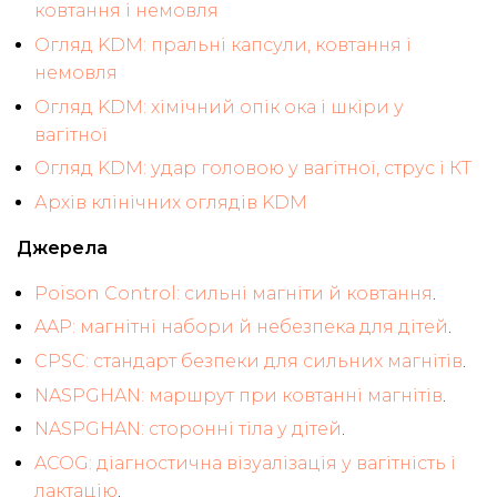
ковтання і немовля
Огляд KDM: пральні капсули, ковтання і
немовля
Огляд KDM: хімічний опік ока і шкіри у
вагітної
Огляд KDM: удар головою у вагітної, струс і КТ
Архів клінічних оглядів KDM
Джерела
Poison Control: сильні магніти й ковтання
.
AAP: магнітні набори й небезпека для дітей
.
CPSC: стандарт безпеки для сильних магнітів
.
NASPGHAN: маршрут при ковтанні магнітів
.
NASPGHAN: сторонні тіла у дітей
.
ACOG: діагностична візуалізація у вагітність і
лактацію
.