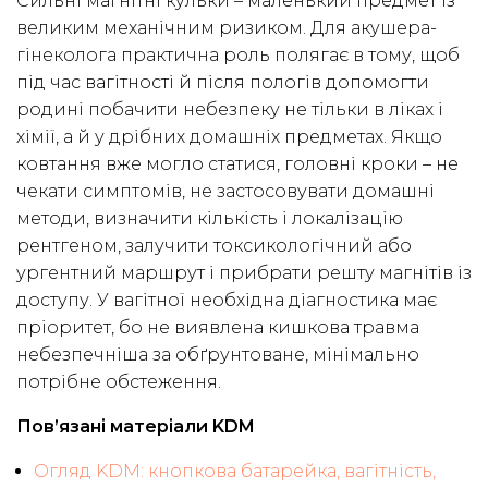
Сильні магнітні кульки – маленький предмет із
великим механічним ризиком. Для акушера-
гінеколога практична роль полягає в тому, щоб
під час вагітності й після пологів допомогти
родині побачити небезпеку не тільки в ліках і
хімії, а й у дрібних домашніх предметах. Якщо
ковтання вже могло статися, головні кроки – не
чекати симптомів, не застосовувати домашні
методи, визначити кількість і локалізацію
рентгеном, залучити токсикологічний або
ургентний маршрут і прибрати решту магнітів із
доступу. У вагітної необхідна діагностика має
пріоритет, бо не виявлена кишкова травма
небезпечніша за обґрунтоване, мінімально
потрібне обстеження.
Пов’язані матеріали KDM
Огляд KDM: кнопкова батарейка, вагітність,