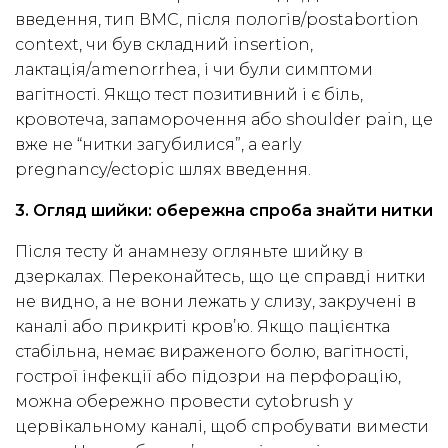
введення, тип ВМС, після пологів/postabortion
context, чи був складний insertion,
лактація/amenorrhea, і чи були симптоми
вагітності. Якщо тест позитивний і є біль,
кровотеча, запаморочення або shoulder pain, це
вже не “нитки загубилися”, а early
pregnancy/ectopic шлях введення.
3. Огляд шийки: обережна спроба знайти нитки
Після тесту й анамнезу огляньте шийку в
дзеркалах. Переконайтесь, що це справді нитки
не видно, а не вони лежать у слизу, закручені в
каналі або прикриті кров’ю. Якщо пацієнтка
стабільна, немає вираженого болю, вагітності,
гострої інфекції або підозри на перфорацію,
можна обережно провести cytobrush у
цервікальному каналі, щоб спробувати вимести