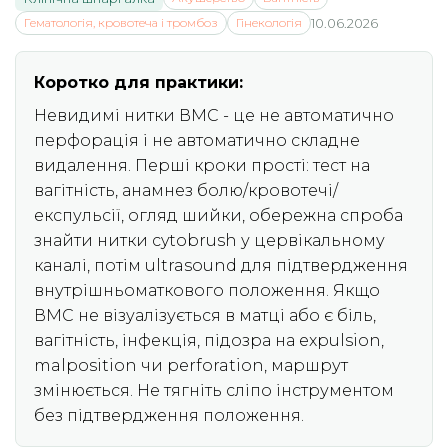
Гематологія, кровотеча і тромбоз
Гінекологія
10.06.2026
Коротко для практики:
Невидимі нитки ВМС - це не автоматично
перфорація і не автоматично складне
видалення. Перші кроки прості: тест на
вагітність, анамнез болю/кровотечі/
експульсії, огляд шийки, обережна спроба
знайти нитки cytobrush у цервікальному
каналі, потім ultrasound для підтвердження
внутрішньоматкового положення. Якщо
ВМС не візуалізується в матці або є біль,
вагітність, інфекція, підозра на expulsion,
malposition чи perforation, маршрут
змінюється. Не тягніть сліпо інструментом
без підтвердження положення.