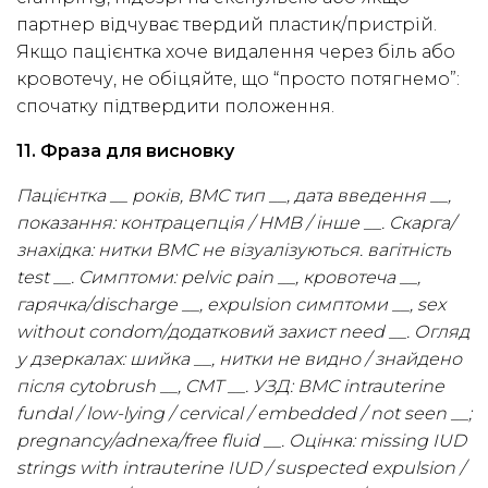
партнер відчуває твердий пластик/пристрій.
Якщо пацієнтка хоче видалення через біль або
кровотечу, не обіцяйте, що “просто потягнемо”:
спочатку підтвердити положення.
11. Фраза для висновку
Пацієнтка __ років, ВМС тип __, дата введення __,
показання: контрацепція / HMB / інше __. Скарга/
знахідка: нитки ВМС не візуалізуються. вагітність
test __. Симптоми: pelvic pain __, кровотеча __,
гарячка/discharge __, expulsion симптоми __, sex
without condom/додатковий захист need __. Огляд
у дзеркалах: шийка __, нитки не видно / знайдено
після cytobrush __, CMT __. УЗД: ВМС intrauterine
fundal / low-lying / cervical / embedded / not seen __;
pregnancy/adnexa/free fluid __. Оцінка: missing IUD
strings with intrauterine IUD / suspected expulsion /