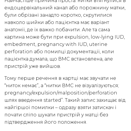
Найчастіше причина проста: нитки втягнулися в
ендоцервікальний канал або порожнину матки,
були обрізані занадто коротко, скрутилися
навколо шийки або пацієнтка має варіант
анатомії, де їх важко побачити. Але та сама
картина може бути при expulsion, low-lying IUD,
embedment, pregnancy with IUD, uterine
perforation або помилці документації, коли
пацієнтка думала, що ВМС встановлена, але
пристрій уже вийшов.
Тому перше речення в картці має звучати не
“ниток немає”, а “нитки ВМС не візуалізуються;
pregnancy/expulsion/malposition/perforation
шлях введення started”. Такий запис захищає від
найгіршої помилки – одразу взяти затискач і
почати сліпо шукати пристрій у матці без
підтвердження його положення.