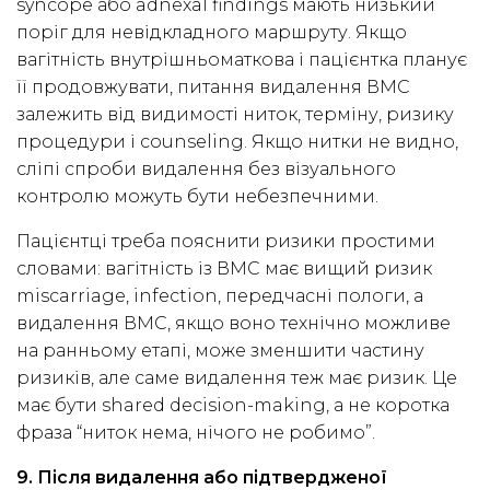
syncope або adnexal findings мають низький
поріг для невідкладного маршруту. Якщо
вагітність внутрішньоматкова і пацієнтка планує
її продовжувати, питання видалення ВМС
залежить від видимості ниток, терміну, ризику
процедури і counseling. Якщо нитки не видно,
сліпі спроби видалення без візуального
контролю можуть бути небезпечними.
Пацієнтці треба пояснити ризики простими
словами: вагітність із ВМС має вищий ризик
miscarriage, infection, передчасні пологи, а
видалення ВМС, якщо воно технічно можливе
на ранньому етапі, може зменшити частину
ризиків, але саме видалення теж має ризик. Це
має бути shared decision-making, а не коротка
фраза “ниток нема, нічого не робимо”.
9. Після видалення або підтвердженої