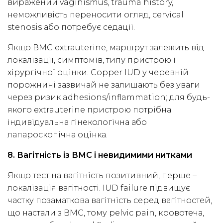
виражений vaginismus, trauma history,
неможливість переносити огляд, cervical
stenosis або потребує седації.
Якщо ВМС extrauterine, маршрут залежить від
локалізації, симптомів, типу пристрою і
хірургічної оцінки. Copper IUD у черевній
порожнині зазвичай не залишають без уваги
через ризик adhesions/inflammation; для будь-
якого extrauterine пристрою потрібна
індивідуальна гінекологічна або
лапароскопічна оцінка.
8. Вагітність із ВМС і невидимими нитками
Якщо тест на вагітність позитивний, перше –
локалізація вагітності. IUD failure підвищує
частку позаматкова вагітність серед вагітностей,
що настали з ВМС, тому pelvic pain, кровотеча,