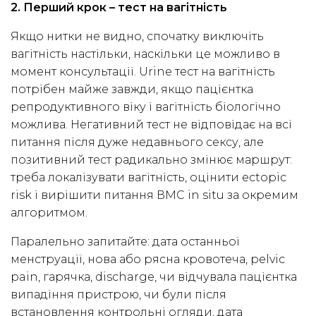
2. Перший крок – тест на вагітність
Якщо нитки не видно, спочатку виключіть
вагітність настільки, наскільки це можливо в
момент консультації. Urine тест на вагітність
потрібен майже завжди, якщо пацієнтка
репродуктивного віку і вагітність біологічно
можлива. Негативний тест не відповідає на всі
питання після дуже недавнього сексу, але
позитивний тест радикально змінює маршрут:
треба локалізувати вагітність, оцінити ectopic
risk і вирішити питання ВМС in situ за окремим
алгоритмом.
Паралельно запитайте: дата останньої
менструації, нова або рясна кровотеча, pelvic
pain, гарячка, discharge, чи відчувала пацієнтка
випадіння пристрою, чи були після
встановлення контрольні огляди, дата