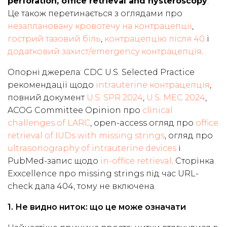
perforation, office retrieval and hysteroscopy
.
Це також перетинається з оглядами про
незаплановану кровотечу на контрацепції
,
гострий тазовий біль
,
контрацепцію після 40
і
додатковий захист/emergency контрацепція
.
Опорні джерела: CDC U.S. Selected Practice
рекомендації щодо
intrauterine контрацепція
,
повний документ
U.S. SPR 2024
,
U.S. MEC 2024
,
ACOG Committee Opinion про
clinical
challenges of LARC
, open-access огляд про
office
retrieval of IUDs with missing strings
, огляд про
ultrasonography of intrauterine devices
і
PubMed-запис щодо
in-office retrieval
. Сторінка
Exxcellence про missing strings під час URL-
check дала 404, тому не включена.
1. Не видно ниток: що це може означати