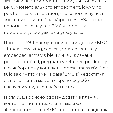
зазвичай найінформативніший для положення
ВМС, міометріального embedment, low-lying
position, cervical location, часткової експульсії
або інших причин болю/кровотечі. УЗД також
допомагає не плутати ВМС у порожнині з
пристроєм, який уже експульсувався.
Протокол УЗД має бути описовим: де саме ВМС
– fundal, low-lying, cervical, rotated, partially
embedded, arms visible чи ні, чи є ознаки
perforation, fluid, pregnancy, retained products у
післяабортному контексті, adnexal mass або free
fluid за симптомами. Фраза “ВМС є” недостатня,
якщо пацієнтка має біль, кровотечу або
планується видалення без ниток.
Після УЗД корисно одразу додати в план, чи
контрацептивний захист вважається
збереженим. Якщо ВМС стоїть fundal і пацієнтка