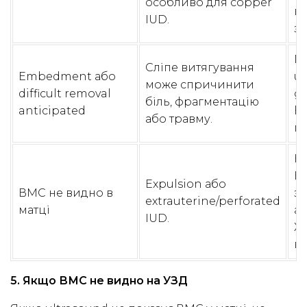
особливо для copper
в
IUD.
за
Пл
Сліпе витягування
Embedment або
ul
може спричинити
difficult removal
gu
біль, фрагментацію
anticipated
hy
або травму.
п
Не
В
Expulsion або
ВМС не видно в
з’
extrauterine/perforated
матці
ab
IUD.
X-
ві
5. Якщо ВМС не видно на УЗД