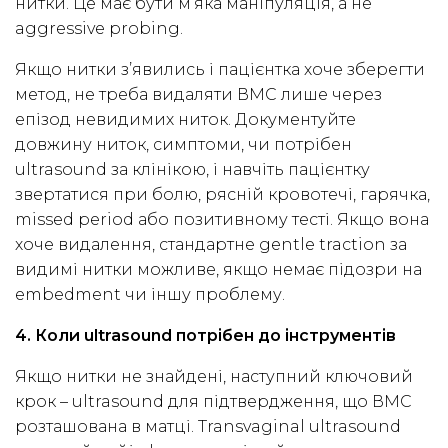
нитки. Це має бути м’яка маніпуляція, а не
aggressive probing.
Якщо нитки з’явились і пацієнтка хоче зберегти
метод, не треба видаляти ВМС лише через
епізод невидимих ниток. Документуйте
довжину ниток, симптоми, чи потрібен
ultrasound за клінікою, і навчіть пацієнтку
звертатися при болю, рясній кровотечі, гарячка,
missed period або позитивному тесті. Якщо вона
хоче видалення, стандартне gentle traction за
видимі нитки можливе, якщо немає підозри на
embedment чи іншу проблему.
4. Коли ultrasound потрібен до інструментів
Якщо нитки не знайдені, наступний ключовий
крок – ultrasound для підтвердження, що ВМС
розташована в матці. Transvaginal ultrasound