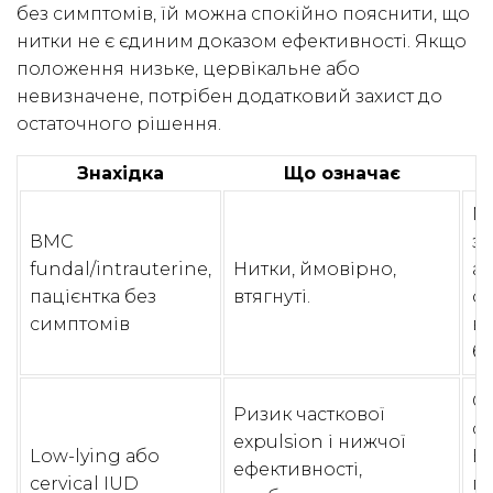
без симптомів, їй можна спокійно пояснити, що
нитки не є єдиним доказом ефективності. Якщо
положення низьке, цервікальне або
невизначене, потрібен додатковий захист до
остаточного рішення.
Знахідка
Що означає
Н
М
ВМС
з
fundal/intrauterine,
Нитки, ймовірно,
аб
пацієнтка без
втягнуті.
о
симптомів
в
б
О
Ризик часткової
с
expulsion і нижчої
Low-lying або
В
ефективності,
cervical IUD
па