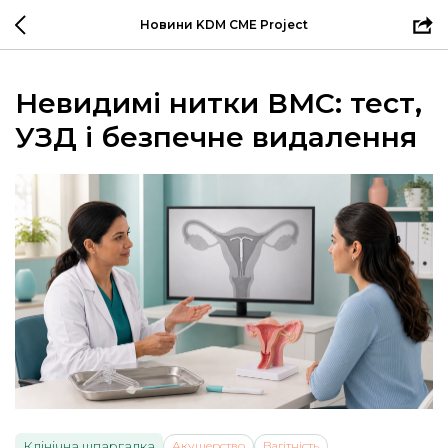
Новини KDM CME Project
Невидимі нитки ВМС: тест,
УЗД і безпечне видалення
Клінічна шпаргалка
Акушерство
Вагітність