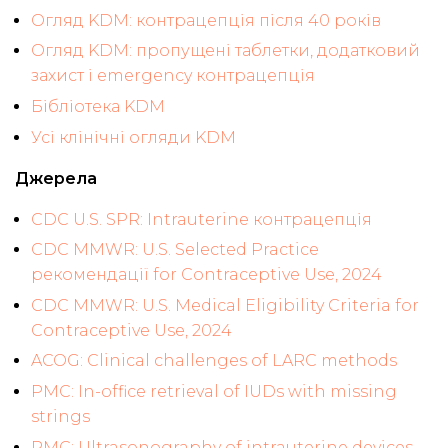
Огляд KDM: контрацепція після 40 років
Огляд KDM: пропущені таблетки, додатковий
захист і emergency контрацепція
Бібліотека KDM
Усі клінічні огляди KDM
Джерела
CDC U.S. SPR: Intrauterine контрацепція
CDC MMWR: U.S. Selected Practice
рекомендації for Contraceptive Use, 2024
CDC MMWR: U.S. Medical Eligibility Criteria for
Contraceptive Use, 2024
ACOG: Clinical challenges of LARC methods
PMC: In-office retrieval of IUDs with missing
strings
PMC: Ultrasonography of intrauterine devices