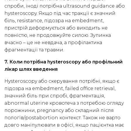
спроби, іноді потрібна ultrasound guidance або
hysteroscopy. Якщо під час тракції є значний
біль, resistance, підозра на embedment,
пристрій деформується або виходить не
повністю, не продовжуйте силою. Зупинка
вчасно – це не невдача, а профілактика
фрагментації та травми.
7. Коли потрібна hysteroscopy або профільний
лікар шлях введення
Hysteroscopy або скерування потрібні, якщо є
підозра на embedment, failed office retrieval,
значний біль при спробі, фрагментація,
abnormal uterine кровотеча з потребою огляду
порожнини, pregnancy або складний після
пологів/postabortion контекст. Також не варто
довго маніпулювати в офісі, якщо пацієнтка має