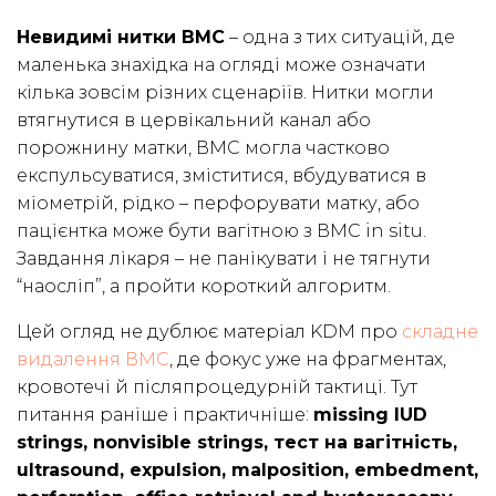
Невидимі нитки ВМС
– одна з тих ситуацій, де
маленька знахідка на огляді може означати
кілька зовсім різних сценаріїв. Нитки могли
втягнутися в цервікальний канал або
порожнину матки, ВМС могла частково
експульсуватися, зміститися, вбудуватися в
міометрій, рідко – перфорувати матку, або
пацієнтка може бути вагітною з ВМС in situ.
Завдання лікаря – не панікувати і не тягнути
“наосліп”, а пройти короткий алгоритм.
Цей огляд не дублює матеріал KDM про
складне
видалення ВМС
, де фокус уже на фрагментах,
кровотечі й післяпроцедурній тактиці. Тут
питання раніше і практичніше:
missing IUD
strings, nonvisible strings, тест на вагітність,
ultrasound, expulsion, malposition, embedment,