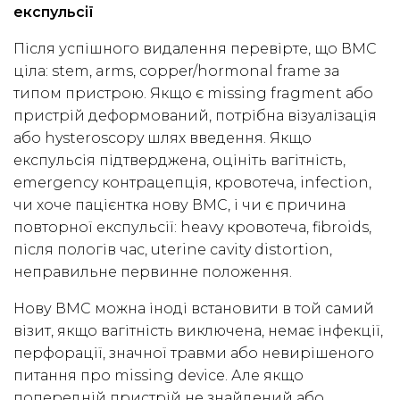
експульсії
Після успішного видалення перевірте, що ВМС
ціла: stem, arms, copper/hormonal frame за
типом пристрою. Якщо є missing fragment або
пристрій деформований, потрібна візуалізація
або hysteroscopy шлях введення. Якщо
експульсія підтверджена, оцініть вагітність,
emergency контрацепція, кровотеча, infection,
чи хоче пацієнтка нову ВМС, і чи є причина
повторної експульсії: heavy кровотеча, fibroids,
після пологів час, uterine cavity distortion,
неправильне первинне положення.
Нову ВМС можна іноді встановити в той самий
візит, якщо вагітність виключена, немає інфекції,
перфорації, значної травми або невирішеного
питання про missing device. Але якщо
попередній пристрій не знайдений або