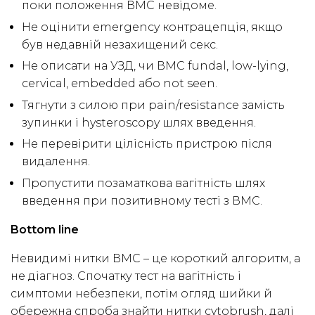
поки положення ВМС невідоме.
Не оцінити emergency контрацепція, якщо
був недавній незахищений секс.
Не описати на УЗД, чи ВМС fundal, low-lying,
cervical, embedded або not seen.
Тягнути з силою при pain/resistance замість
зупинки і hysteroscopy шлях введення.
Не перевірити цілісність пристрою після
видалення.
Пропустити позаматкова вагітність шлях
введення при позитивному тесті з ВМС.
Bottom line
Невидимі нитки ВМС – це короткий алгоритм, а
не діагноз. Спочатку тест на вагітність і
симптоми небезпеки, потім огляд шийки й
обережна спроба знайти нитки cytobrush, далі