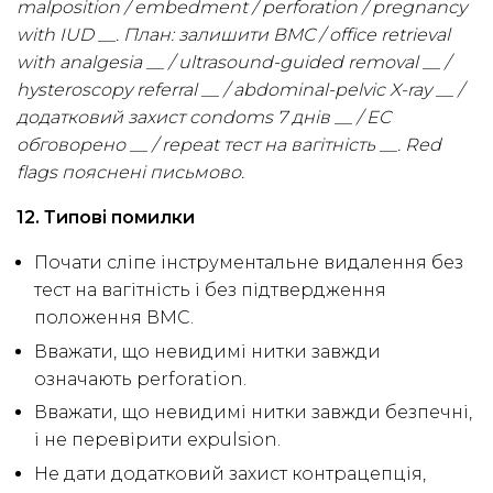
malposition / embedment / perforation / pregnancy
with IUD __. План: залишити ВМС / office retrieval
with analgesia __ / ultrasound-guided removal __ /
hysteroscopy referral __ / abdominal-pelvic X-ray __ /
додатковий захист condoms 7 днів __ / EC
обговорено __ / repeat тест на вагітність __. Red
flags пояснені письмово.
12. Типові помилки
Почати сліпе інструментальне видалення без
тест на вагітність і без підтвердження
положення ВМС.
Вважати, що невидимі нитки завжди
означають perforation.
Вважати, що невидимі нитки завжди безпечні,
і не перевірити expulsion.
Не дати додатковий захист контрацепція,