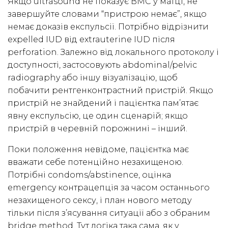
Якщо ultrasound не показує ВМС у матці, не
завершуйте словами “пристрою немає”, якщо
немає доказів експульсії. Потрібно відрізнити
expelled IUD від extrauterine IUD після
perforation. Залежно від локального протоколу і
доступності, застосовують abdominal/pelvic
radiography або іншу візуалізацію, щоб
побачити рентгенконтрастний пристрій. Якщо
пристрій не знайдений і пацієнтка пам’ятає
явну експульсію, це один сценарій; якщо
пристрій в черевній порожнині – інший.
Поки положення невідоме, пацієнтка має
вважати себе потенційно незахищеною.
Потрібні condoms/abstinence, оцінка
emergency контрацепція за часом останнього
незахищеного сексу, і план нового методу
тільки після з’ясування ситуації або з обраним
bridge method. Тут логіка така сама, як у