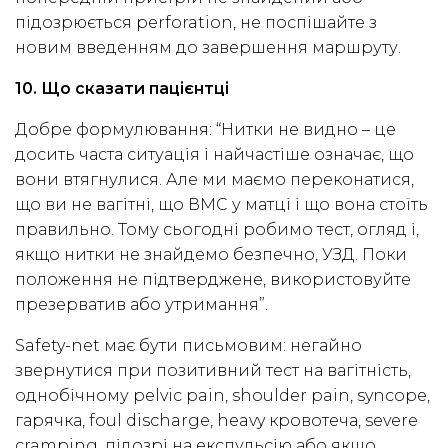
підозрюється perforation, не поспішайте з
новим введенням до завершення маршруту.
10. Що сказати пацієнтці
Добре формулювання: “Нитки не видно – це
досить часта ситуація і найчастіше означає, що
вони втягнулися. Але ми маємо переконатися,
що ви не вагітні, що ВМС у матці і що вона стоїть
правильно. Тому сьогодні робимо тест, огляд і,
якщо нитки не знайдемо безпечно, УЗД. Поки
положення не підтверджене, використовуйте
презерватив або утримання”.
Safety-net має бути письмовим: негайно
звернутися при позитивний тест на вагітність,
однобічному pelvic pain, shoulder pain, syncope,
гарячка, foul discharge, heavy кровотеча, severe
cramping, підозрі на експульсію або якщо