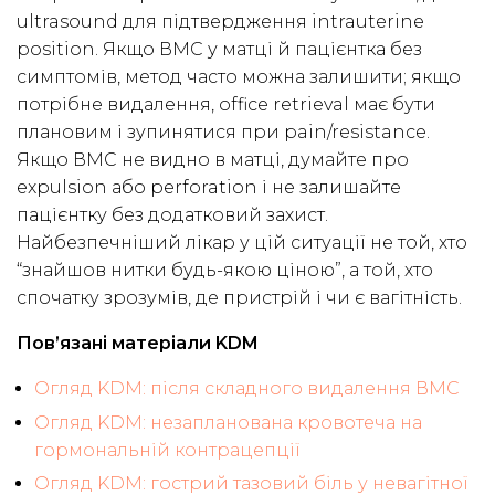
ultrasound для підтвердження intrauterine
position. Якщо ВМС у матці й пацієнтка без
симптомів, метод часто можна залишити; якщо
потрібне видалення, office retrieval має бути
плановим і зупинятися при pain/resistance.
Якщо ВМС не видно в матці, думайте про
expulsion або perforation і не залишайте
пацієнтку без додатковий захист.
Найбезпечніший лікар у цій ситуації не той, хто
“знайшов нитки будь-якою ціною”, а той, хто
спочатку зрозумів, де пристрій і чи є вагітність.
Пов’язані матеріали KDM
Огляд KDM: після складного видалення ВМС
Огляд KDM: незапланована кровотеча на
гормональній контрацепції
Огляд KDM: гострий тазовий біль у невагітної