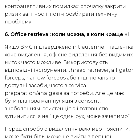
контрацептивних помилках: спочатку закрити
ризик вагітності, потім розбирати технічну
проблему.
6. Office retrieval: коли можна, а коли краще ні
Якщо ВМС підтверджено intrauterine і пацієнтка
хоче видалення, офісне видалення без видимих
ниток часто можливе. Використовують
відповідні інструменти: thread retriever, alligator
forceps, narrow forceps або інші локально
доступні засоби, часто з cervical
preparation/analgesia за потреби. Але це має
бути планова маніпуляція з consent,
знеболенням, асистенцією і готовністю
зупинитися, а не “ще один рух, може зачепимо”.
Перед спробою видалення важливо пояснити:
може бути біль, може не вийти з першої