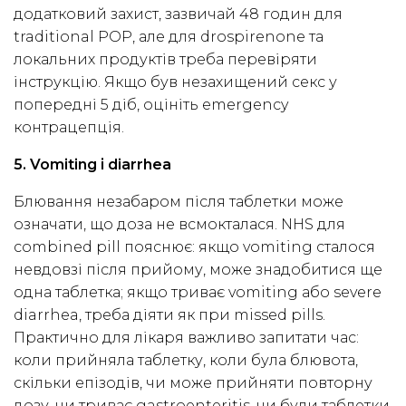
додатковий захист, зазвичай 48 годин для
traditional POP, але для drospirenone та
локальних продуктів треба перевіряти
інструкцію. Якщо був незахищений секс у
попередні 5 діб, оцініть emergency
контрацепція.
5. Vomiting і diarrhea
Блювання незабаром після таблетки може
означати, що доза не всмокталася. NHS для
combined pill пояснює: якщо vomiting сталося
невдовзі після прийому, може знадобитися ще
одна таблетка; якщо триває vomiting або severe
diarrhea, треба діяти як при missed pills.
Практично для лікаря важливо запитати час:
коли прийняла таблетку, коли була блювота,
скільки епізодів, чи може прийняти повторну
дозу, чи триває gastroenteritis, чи були таблетки