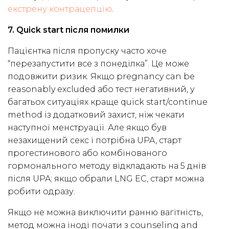
екстрену контрацепцію
.
7. Quick start після помилки
Пацієнтка після пропуску часто хоче
“перезапустити все з понеділка”. Це може
подовжити ризик. Якщо pregnancy can be
reasonably excluded або тест негативний, у
багатьох ситуаціях краще quick start/continue
method із додатковий захист, ніж чекати
наступної менструації. Але якщо був
незахищений секс і потрібна UPA, старт
прогестинового або комбінованого
гормонального методу відкладають на 5 днів
після UPA; якщо обрали LNG EC, старт можна
робити одразу.
Якщо не можна виключити ранню вагітність,
метод можна іноді почати з counseling and