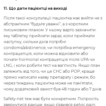
11. Що дати пацієнтці на виході
Після такої консультації пацієнтка має вийти не з
абстрактним “будьте уважні”, а з коротким
письмовим планом. У ньому варто зазначити:
яку таблетку прийняти зараз, коли приймати
наступну, скільки днів потрібні
condoms/abstinence, чи потрібна emergency
контрацепція, коли можна відновити або
почати hormonal контрацепція після UPA чи
LNG, і коли робити тест на вагітність. Якщо план
залежить від того, чи це CHC або POP, краще
прямо написати назву препарату і режим, бо
через тиждень пацієнтка може не пам’ятати,
чому додатковий захист був 48 годин або 7 днів.
Safety-net теж має бути конкретним. Попросіть
звернутися раніше, якщо з’явився pelvic pain,