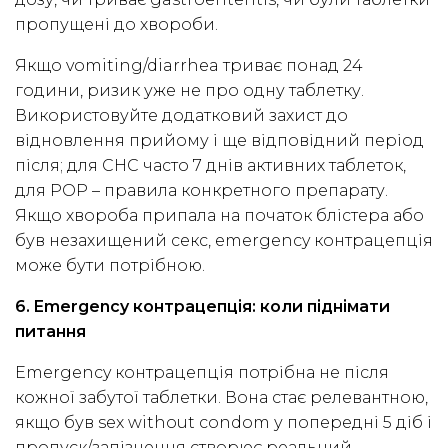
пропущені до хвороби.
Якщо vomiting/diarrhea триває понад 24
години, ризик уже не про одну таблетку.
Використовуйте додатковий захист до
відновлення прийому і ще відповідний період
після; для CHC часто 7 днів активних таблеток,
для POP – правила конкретного препарату.
Якщо хвороба припала на початок блістера або
був незахищений секс, emergency контрацепція
може бути потрібною.
6. Emergency контрацепція: коли піднімати
питання
Emergency контрацепція потрібна не після
кожної забутої таблетки. Вона стає релевантною,
якщо був sex without condom у попередні 5 діб і
пропуск/запізнення створює реальний