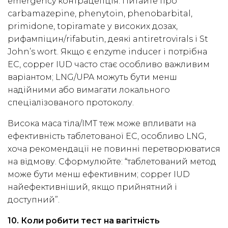
emergency контрацепція. Питайте про
carbamazepine, phenytoin, phenobarbital,
primidone, topiramate у високих дозах,
рифампіцин/rifabutin, деякі antiretrovirals і St
John’s wort. Якщо є enzyme inducer і потрібна
EC, copper IUD часто стає особливо важливим
варіантом; LNG/UPA можуть бути менш
надійними або вимагати локального
спеціалізованого протоколу.
Висока маса тіла/ІМТ теж може впливати на
ефективність таблетованої EC, особливо LNG,
хоча рекомендації не повинні перетворюватися
на відмову. Сформулюйте: “таблетований метод
може бути менш ефективним; copper IUD
найефективніший, якщо прийнятний і
доступний”.
10. Коли робити тест на вагітність