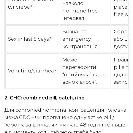
навколо
блістера?
placeb
hormone-free
free we
інтервал.
Визначає
Copper
Sex in last 5 days?
emergency
або LNG
контрацепція.
доступн
Може
Правил
перетворити
pills п
Vomiting/diarrhea?
“прийняла” на “не
додатк
всмокталося”.
захист.
2. CHC: combined pill, patch, ring
Для combined hormonal контрацепція головна
межа CDC – чи пропущено одну active pill /
коротка затримка, чи минуло 48 годин і більше
від моменту, коли таблетку треба було