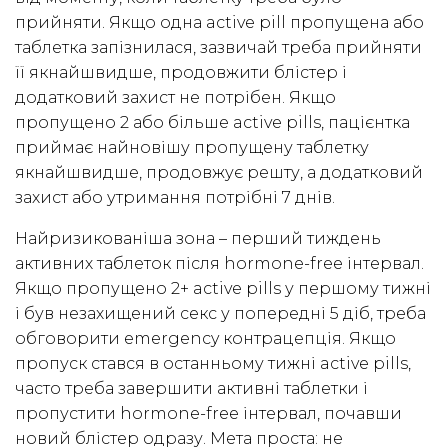
прийняти. Якщо одна active pill пропущена або
таблетка запізнилася, зазвичай треба прийняти
її якнайшвидше, продовжити блістер і
додатковий захист не потрібен. Якщо
пропущено 2 або більше active pills, пацієнтка
приймає найновішу пропущену таблетку
якнайшвидше, продовжує решту, а додатковий
захист або утримання потрібні 7 днів.
Найризикованіша зона – перший тиждень
активних таблеток після hormone-free інтервал.
Якщо пропущено 2+ active pills у першому тижні
і був незахищений секс у попередні 5 діб, треба
обговорити emergency контрацепція. Якщо
пропуск стався в останньому тижні active pills,
часто треба завершити активні таблетки і
пропустити hormone-free інтервал, почавши
новий блістер одразу. Мета проста: не