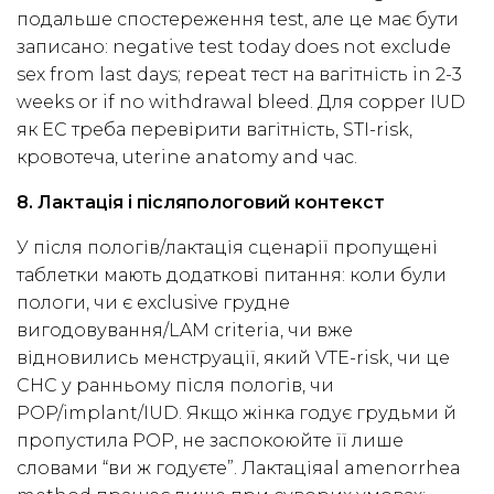
подальше спостереження test, але це має бути
записано: negative test today does not exclude
sex from last days; repeat тест на вагітність in 2-3
weeks or if no withdrawal bleed. Для copper IUD
як EC треба перевірити вагітність, STI-risk,
кровотеча, uterine anatomy and час.
8. Лактація і післяпологовий контекст
У після пологів/лактація сценарії пропущені
таблетки мають додаткові питання: коли були
пологи, чи є exclusive грудне
вигодовування/LAM criteria, чи вже
відновились менструації, який VTE-risk, чи це
CHC у ранньому після пологів, чи
POP/implant/IUD. Якщо жінка годує грудьми й
пропустила POP, не заспокоюйте її лише
словами “ви ж годуєте”. Лактаціяal amenorrhea