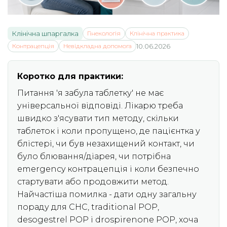
Клінічна шпаргалка
Гінекологія
Клінічна практика
Контрацепція
Невідкладна допомога
10.06.2026
Коротко для практики:
Питання 'я забула таблетку' не має
універсальної відповіді. Лікарю треба
швидко з'ясувати тип методу, скільки
таблеток і коли пропущено, де пацієнтка у
блістері, чи був незахищений контакт, чи
було блювання/діарея, чи потрібна
emergency контрацепція і коли безпечно
стартувати або продовжити метод.
Найчастіша помилка - дати одну загальну
пораду для CHC, traditional POP,
desogestrel POP і drospirenone POP, хоча