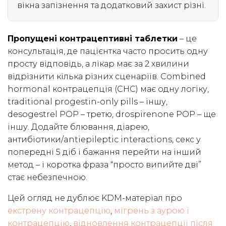
вікна запізнення та додатковий захист різні.
Пропущені контрацептивні таблетки
– це
консультація, де пацієнтка часто просить одну
просту відповідь, а лікар має за 2 хвилини
відрізнити кілька різних сценаріїв. Combined
hormonal контрацепція (CHC) має одну логіку,
traditional progestin-only pills – іншу,
desogestrel POP – третю, drospirenone POP – ще
іншу. Додайте блювання, діарею,
антибіотики/antiepileptic interactions, секс у
попередні 5 діб і бажання перейти на інший
метод – і коротка фраза “просто випийте дві”
стає небезпечною.
Цей огляд не дублює KDM-матеріал про
екстрену контрацепцію
,
мігрень з аурою і
контрацепцію
,
відновлення контрацепції після