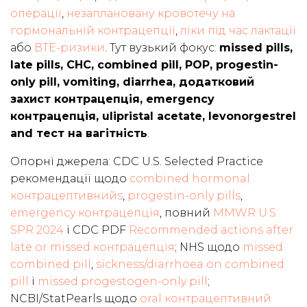
операції
,
незаплановану кровотечу на
гормональній контрацепції
,
ліки під час лактації
або
ВТЕ-ризики
. Тут вузький фокус:
missed pills,
late pills, CHC, combined pill, POP, progestin-
only pill, vomiting, diarrhea, додатковий
захист контрацепція, emergency
контрацепція, ulipristal acetate, levonorgestrel
and тест на вагітність
.
Опорні джерела: CDC U.S. Selected Practice
рекомендації щодо
combined hormonal
контрацептивнийs
,
progestin-only pills
,
emergency контрацепція
, повний
MMWR U.S.
SPR 2024
і CDC PDF
Recommended actions after
late or missed контрацепція
; NHS щодо
missed
combined pill
,
sickness/diarrhoea on combined
pill
і
missed progestogen-only pill
;
NCBI/StatPearls щодо
oral контрацептивний