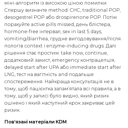
міні-алгоритм із високою ціною помилки.
Спершу визначте method: CHC, traditional POP,
desogestrel POP або drospirenone POP. Потім
порахуйте active pills missed, день блістера,
hormone-free інтервал, sex in last 5 days,
vomiting/diarrhea, грудне вигодовування/після
пологів context і enzyme-inducing drugs. Далі
рішення стає простим: take now, continue,
додатковий захист, emergency контрацепція,
delayed start after UPA або immediate start after
LNG, тест на вагітність and подальше
спостереження. Найкраща консультація не в
тому, щоб пацієнтка запам’ятала всі правила, а в
тому, щоб у записі було видно, який ризик
оцінено і який наступний крок закриває цей
ризик.
Пов’язані матеріали KDM