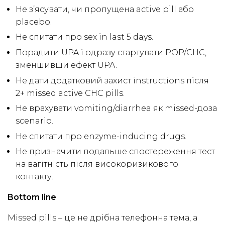
Не з’ясувати, чи пропущена active pill або
placebo.
Не спитати про sex in last 5 days.
Порадити UPA і одразу стартувати POP/CHC,
зменшивши ефект UPA.
Не дати додатковий захист instructions після
2+ missed active CHC pills.
Не врахувати vomiting/diarrhea як missed-доза
scenario.
Не спитати про enzyme-inducing drugs.
Не призначити подальше спостереження тест
на вагітність після високоризикового
контакту.
Bottom line
Missed pills – це не дрібна телефонна тема, а