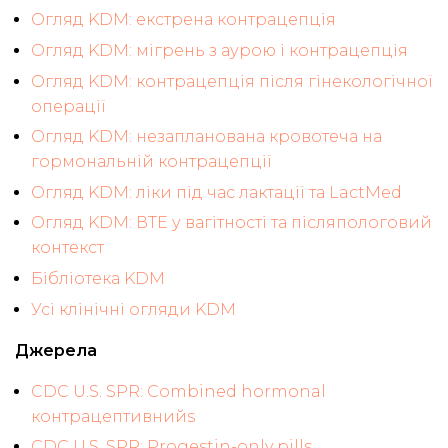
Огляд KDM: екстрена контрацепція
Огляд KDM: мігрень з аурою і контрацепція
Огляд KDM: контрацепція після гінекологічної
операції
Огляд KDM: незапланована кровотеча на
гормональній контрацепції
Огляд KDM: ліки під час лактації та LactMed
Огляд KDM: ВТЕ у вагітності та післяпологовий
контекст
Бібліотека KDM
Усі клінічні огляди KDM
Джерела
CDC U.S. SPR: Combined hormonal
контрацептивнийs
CDC U.S. SPR: Progestin-only pills