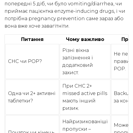
попередні 5 діб, чи було vomiting/diarrhea, чи
приймає пацієнтка enzyme-inducing drugs, і чи
потрібна pregnancy prevention саме зараз або
вона вже хоче завагітніти.
Питання
Чому важливо
При
Різні вікна
Не пер
запізнення і
CHC чи POP?
правил
додатковий
POP.
захист.
При CHC 2+
Одна чи 2+ активні
missed active pills
Backup 
таблетки?
мають інший
за конт
ризик.
Найризикованіші
Може т
пропуски –
Початок чи кінець
пропус