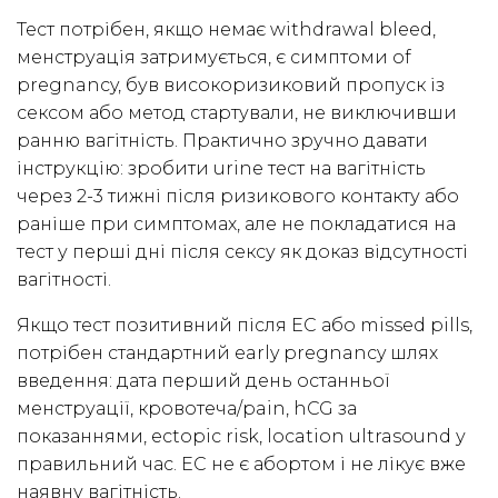
Тест потрібен, якщо немає withdrawal bleed,
менструація затримується, є симптоми of
pregnancy, був високоризиковий пропуск із
сексом або метод стартували, не виключивши
ранню вагітність. Практично зручно давати
інструкцію: зробити urine тест на вагітність
через 2-3 тижні після ризикового контакту або
раніше при симптомах, але не покладатися на
тест у перші дні після сексу як доказ відсутності
вагітності.
Якщо тест позитивний після EC або missed pills,
потрібен стандартний early pregnancy шлях
введення: дата перший день останньої
менструації, кровотеча/pain, hCG за
показаннями, ectopic risk, location ultrasound у
правильний час. EC не є абортом і не лікує вже
наявну вагітність.