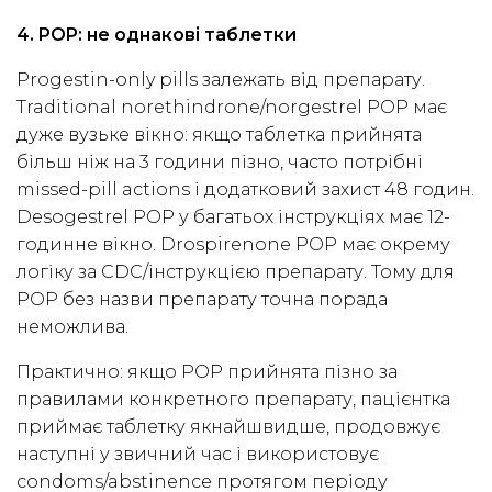
4. POP: не однакові таблетки
Progestin-only pills залежать від препарату.
Traditional norethindrone/norgestrel POP має
дуже вузьке вікно: якщо таблетка прийнята
більш ніж на 3 години пізно, часто потрібні
missed-pill actions і додатковий захист 48 годин.
Desogestrel POP у багатьох інструкціях має 12-
годинне вікно. Drospirenone POP має окрему
логіку за CDC/інструкцією препарату. Тому для
POP без назви препарату точна порада
неможлива.
Практично: якщо POP прийнята пізно за
правилами конкретного препарату, пацієнтка
приймає таблетку якнайшвидше, продовжує
наступні у звичний час і використовує
condoms/abstinence протягом періоду