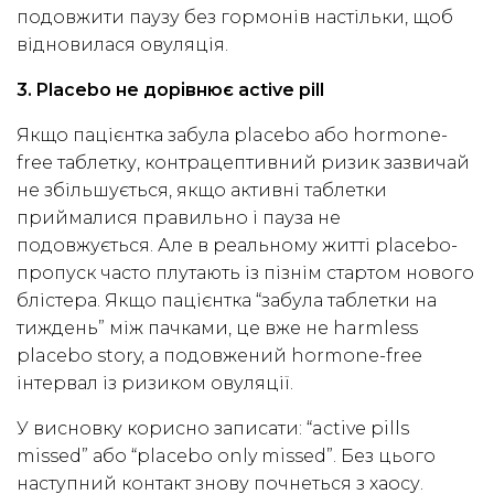
подовжити паузу без гормонів настільки, щоб
відновилася овуляція.
3. Placebo не дорівнює active pill
Якщо пацієнтка забула placebo або hormone-
free таблетку, контрацептивний ризик зазвичай
не збільшується, якщо активні таблетки
приймалися правильно і пауза не
подовжується. Але в реальному житті placebo-
пропуск часто плутають із пізнім стартом нового
блістера. Якщо пацієнтка “забула таблетки на
тиждень” між пачками, це вже не harmless
placebo story, а подовжений hormone-free
інтервал із ризиком овуляції.
У висновку корисно записати: “active pills
missed” або “placebo only missed”. Без цього
наступний контакт знову почнеться з хаосу.