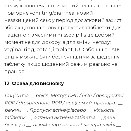
heavy кровотеча, позитивний тест на вагітність,
повторне vomiting/diarrhea, новий
незахищений секс у період додатковий захист
або якщо вона знову пропустила таблетки. Для
пацієнток із частими missed pills це добрий
момент не для докору, а для зміни методу:
vaginal ring, patch, implant, IUD або інша LARC-
опція можуть бути безпечнішими за щоденну
таблетку, якщо щоденний режим реально не
працює.
12. Фраза для висновку
Пацієнтка __ років. Метод: CHC / POP / desogestrel
POP / drospirenone POP / невідомий, препарат __,
режим __. Пропуск: active/placebo __, кількість
таблеток __, остання активна таблетка __, день
блістера __, пізній старт нового блістера так/ні __.