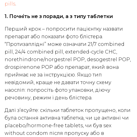
pills
.
1. Почніть не з поради, а з типу таблетки
Перший крок – попросити пацієнтку назвати
препарат або показати фото блістера.
“Протизаплідні” може означати 21/7 combined
pill, 24/4 combined pill, extended-cycle CHC,
norethindrone/norgestrel POP, desogestrel POP,
drospirenone POP або препарат, який вона
приймає не за інструкцією. Якщо тип
невідомий, краще не давати точну схему
наосліп: попросіть фото упаковки, діючу
речовину, режим і день блістера.
Далі з’ясуйте: скільки таблеток пропущено, коли
була остання активна таблетка, чи це активні чи
placebo/hormone-free tablets, чи був sex
without condom після пропуску або в