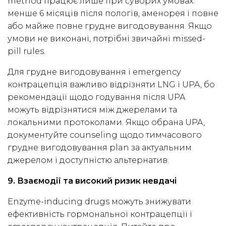
method працює лише при суворих умовах:
менше 6 місяців після пологів, аменорея і повне
або майже повне грудне вигодовування. Якщо
умови не виконані, потрібні звичайні missed-
pill rules.
Для грудне вигодовування і emergency
контрацепція важливо відрізняти LNG і UPA, бо
рекомендації щодо годування після UPA
можуть відрізнятися між джерелами та
локальними протоколами. Якщо обрана UPA,
документуйте counseling щодо тимчасового
грудне вигодовування plan за актуальним
джерелом і доступністю альтернатив.
9. Взаємодії та високий ризик невдачі
Enzyme-inducing drugs можуть знижувати
ефективність гормональної контрацепції і