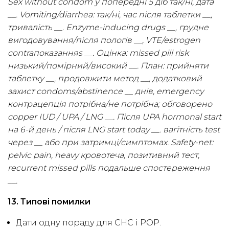
Sex without condom у попередні 5 діб так/ні, дата
__. Vomiting/diarrhea: так/ні, час після таблетки __,
тривалість __. Enzyme-inducing drugs __, грудне
вигодовування/після пологів __, VTE/estrogen
contraпоказанняs __. Оцінка: missed pill risk
низький/помірний/високий __. План: прийняти
таблетку __, продовжити метод __, додатковий
захист condoms/abstinence __ днів, emergency
контрацепція потрібна/не потрібна; обговорено
copper IUD / UPA / LNG __. Після UPA hormonal start
на 6-й день / після LNG start today __. вагітність test
через __ або при затримці/симптомах. Safety-net:
pelvic pain, heavy кровотеча, позитивний тест,
recurrent missed pills подальше спостереження
__.
13. Типові помилки
Дати одну пораду для CHC і POP.