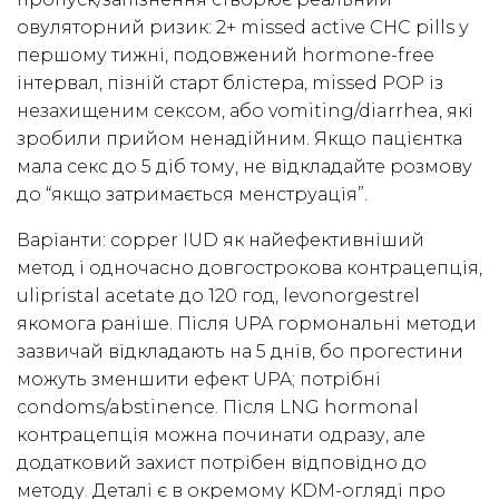
овуляторний ризик: 2+ missed active CHC pills у
першому тижні, подовжений hormone-free
інтервал, пізній старт блістера, missed POP із
незахищеним сексом, або vomiting/diarrhea, які
зробили прийом ненадійним. Якщо пацієнтка
мала секс до 5 діб тому, не відкладайте розмову
до “якщо затримається менструація”.
Варіанти: copper IUD як найефективніший
метод і одночасно довгострокова контрацепція,
ulipristal acetate до 120 год, levonorgestrel
якомога раніше. Після UPA гормональні методи
зазвичай відкладають на 5 днів, бо прогестини
можуть зменшити ефект UPA; потрібні
condoms/abstinence. Після LNG hormonal
контрацепція можна починати одразу, але
додатковий захист потрібен відповідно до
методу. Деталі є в окремому KDM-огляді про