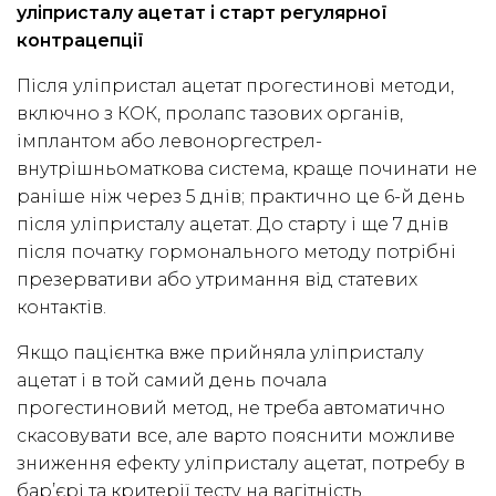
уліпристалу ацетат і старт регулярної
контрацепції
Після уліпристал ацетат прогестинові методи,
включно з КОК, пролапс тазових органів,
імплантом або левоноргестрел-
внутрішньоматкова система, краще починати не
раніше ніж через 5 днів; практично це 6-й день
після уліпристалу ацетат. До старту і ще 7 днів
після початку гормонального методу потрібні
презервативи або утримання від статевих
контактів.
Якщо пацієнтка вже прийняла уліпристалу
ацетат і в той самий день почала
прогестиновий метод, не треба автоматично
скасовувати все, але варто пояснити можливе
зниження ефекту уліпристалу ацетат, потребу в
бар’єрі та критерії тесту на вагітність.