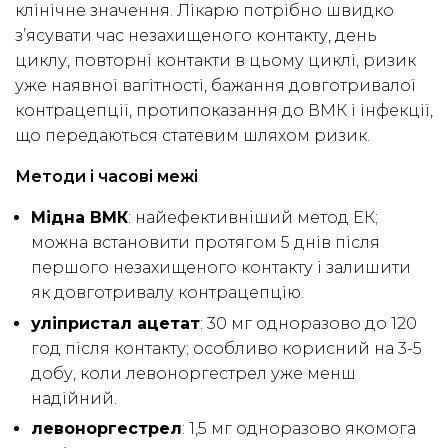
клінічне значення. Лікарю потрібно швидко
з’ясувати час незахищеного контакту, день
циклу, повторні контакти в цьому циклі, ризик
уже наявної вагітності, бажання довготривалої
контрацепції, протипоказання до ВМК і інфекції,
що передаються статевим шляхом ризик.
Методи і часові межі
Мідна ВМК
: найефективніший метод ЕК;
можна встановити протягом 5 днів після
першого незахищеного контакту і залишити
як довготривалу контрацепцію.
уліпристал ацетат
: 30 мг одноразово до 120
год після контакту; особливо корисний на 3-5
добу, коли левоноргестрел уже менш
надійний.
левоноргестрел
: 1,5 мг одноразово якомога