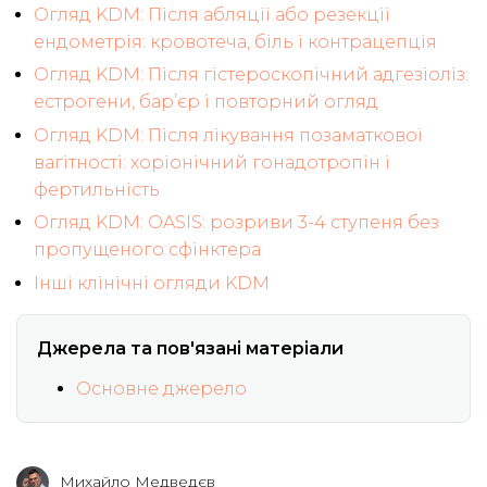
Огляд KDM: Після абляції або резекції
ендометрія: кровотеча, біль і контрацепція
Огляд KDM: Після гістероскопічний адгезіоліз:
естрогени, бар’єр і повторний огляд
Огляд KDM: Після лікування позаматкової
вагітності: хоріонічний гонадотропін і
фертильність
Огляд KDM: OASIS: розриви 3-4 ступеня без
пропущеного сфінктера
Інші клінічні огляди KDM
Джерела та пов'язані матеріали
Основне джерело
Михайло Медведєв