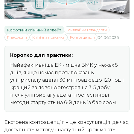
Короткий клінічний апдейт
Гайдлайни і стандарти
Гінекологія
Клінічна практика
Контрацепція
04.06.2026
Коротко для практики:
Найефективніша ЕК - мідна ВМК у межах 5
днів, якщо немає протипоказань.
уліпристалу ацетат 30 мг працює до 120 год і
кращий за левоноргестрел на 3-5 добу;
після уліпристалу ацетат прогестинові
методи стартують на 6-й день із бар'єром.
Екстрена контрацепція – це консультація, де час,
доступність методу і наступний крок мають