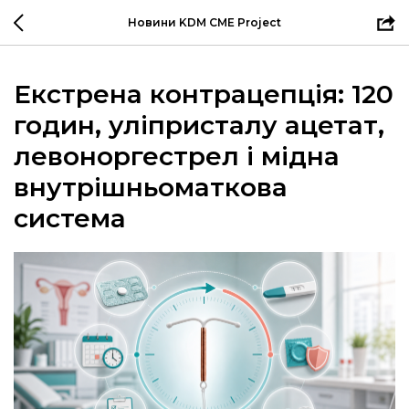
Новини KDM CME Project
Екстрена контрацепція: 120
годин, уліпристалу ацетат,
левоноргестрел і мідна
внутрішньоматкова
система