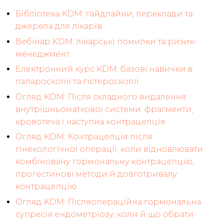
Бібліотека KDM: гайдлайни, переклади та
джерела для лікарів
Вебінар KDM: лікарські помилки та ризик-
менеджмент
Електронний курс KDM: базові навички в
лапароскопії та гістероскопії
Огляд KDM: Після складного видалення
внутрішньоматкової системи: фрагменти,
кровотеча і наступна контрацепція
Огляд KDM: Контрацепція після
гінекологічної операції: коли відновлювати
комбіновану гормональну контрацепцію,
прогестинові методи й довготривалу
контрацепцію
Огляд KDM: Післяопераційна гормональна
супресія ендометріозу: коли й що обрати