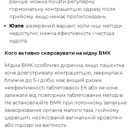
раніше; можна почати регулярну
гормональну контрацепцію одразу після
прийому, якщо немає протипоказань.
Юзпе
: резервний варіант, коли інші методи
недоступні; нижча ефективність і частіша
нудота.
Кого активно скеровувати на мідну ВМК
Мідна ВМК особливо доречна, якщо пацієнтка
хоче довготривалу контрацепцію, звернулася
ближче до 5-ї доби, має вищий ризик
неефективності таблетованої ЕК або не хоче
залежати від повторних таблетованих методів.
Не встановлюйте ВМК при поточному запальне
захворювання органів малого таза, гнійному
цервіциті, нез’ясованій вагінальній кровотечі
або підозрі на вагітність.