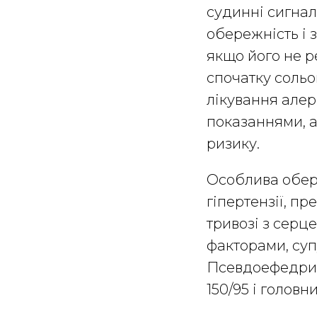
судинні сигнал
обережність і 
якщо його не р
спочатку сольо
лікування алер
показаннями, а
ризику.
Особлива обере
гіпертензії, пр
тривозі з серц
факторами, суп
Псевдоефедрин 
150/95 і голов