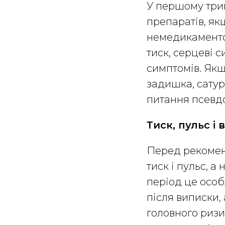
У першому трим
препаратів, я
немедикаментоз
тиск, серцеві с
симптомів. Якщо
задишка, сатур
питання псевдо
Тиск, пульс і 
Перед рекомен
тиск і пульс, 
період це особ
після виписки, 
головного ризик