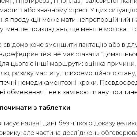
емії, гіпотиреозі, гіпоплазії залозистої ткан
аститі або значному стресі. У цих ситуаціях
ння продукції може мати непропорційний на
, менше прикладань, ще менше молока і тр
 свідомо хоче зменшити лактацію або відл
севдоефедрин теж не має ставати “домашнь
Для цього є інші маршрути: оцінка причини,
лю, ризику маститу, психоемоційного стану
езпечні немедикаментозні кроки. Псевдоефе
і обмеження і не є заміною плану припине
е починати з таблетки
писує наявні дані без чіткого доказу велик
 ризику, але частина досліджень обговорюв