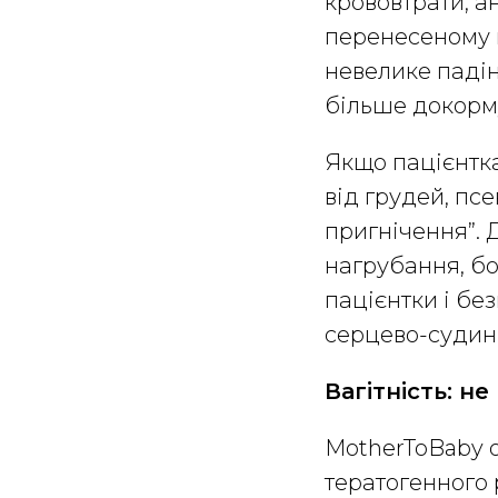
крововтрати, ан
перенесеному м
невелике паді
більше докорму
Якщо пацієнтка
від грудей, п
пригнічення”. 
нагрубання, бо
пацієнтки і б
серцево-судинн
Вагітність: н
MotherToBaby о
тератогенного