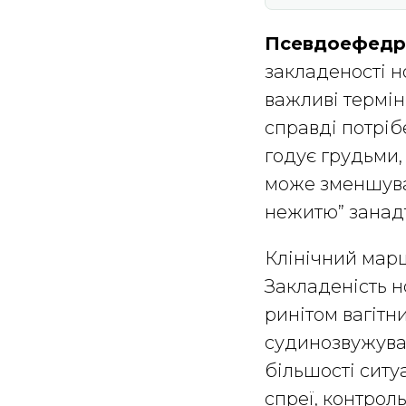
Псевдоефедр
закладеності но
важливі термін
справді потріб
годує грудьми
може зменшуват
нежитю” занадт
Клінічний марш
Закладеність н
ринітом вагітн
судинозвужувал
більшості ситу
спреї, контроль