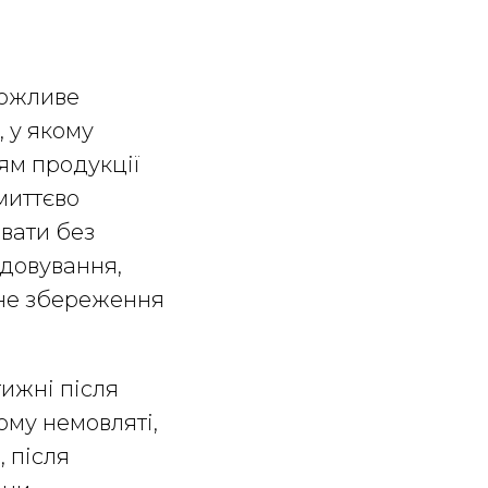
можливе
 у якому
ям продукції
миттєво
авати без
одовування,
ичне збереження
ижні після
ому немовляті,
 після