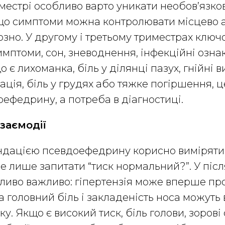
естрі особливо варто уникати необов’язко
кщо симптоми можна контролювати місцево 
но. У другому і третьому триместрах ключ
имптоми, сон, зневоднення, інфекційні ознак
 є лихоманка, біль у ділянці пазух, гнійні в
ація, біль у грудях або тяжке погіршення, ц
ефедрину, а потреба в діагностиці.
взаємодії
дацією псевдоефедрину корисно виміряти
а не лише запитати “тиск нормальний?”. У пі
ливо важливо: гіпертензія може вперше пр
а головний біль і закладеність носа можуть 
у. Якщо є високий тиск, біль голови, зорові