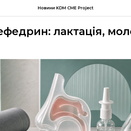
Новини KDM CME Project
федрин: лактація, моло