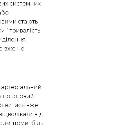
вих системних
або
овими стають
и і тривалість
иділення,
е вже не
 артеріальний
сляпологовий
оявитися вже
відволікати від
 симптоми, біль