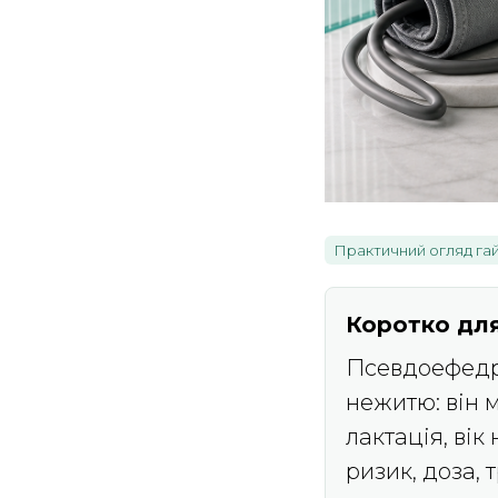
Практичний огляд га
Коротко для
Псевдоефедри
нежитю: він 
лактація, вік
ризик, доза, 