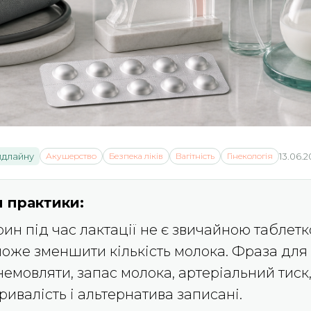
йдлайну
Акушерство
Безпека ліків
Вагітність
Гінекологія
13.06.
 практики:
н під час лактації не є звичайною таблетк
може зменшити кількість молока. Фраза для 
 немовляти, запас молока, артеріальний тис
тривалість і альтернатива записані.