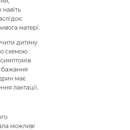
ини,
 навіть
слідок:
ивога матері.
учити дитину
ою схемою
 симптомів
, бажання
дрин має
ння лактації.
ого
ала можливі