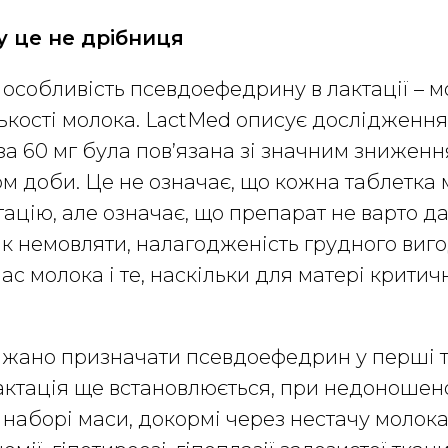
у це не дрібниця
особливість псевдоефедрину в лактації – 
кості молока. LactMed описує дослідження,
а 60 мг була пов’язана зі значним зниженн
м доби. Це не означає, що кожна таблетка 
ацію, але означає, що препарат не варто д
ік немовляти, налагодженість грудного виг
пас молока і те, наскільки для матері крит
жано призначати псевдоефедрин у перші т
лактація ще встановлюється, при недоношен
наборі маси, докормі через нестачу молока,