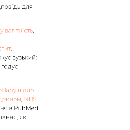
повідь для
у вагітність
,
стит
,
фокус вузький:
 годує
oBaby щодо
едрином
,
NHS
ння в PubMed
лання, які