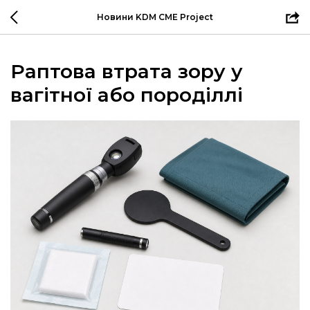
Новини KDM CME Project
Раптова втрата зору у
вагітної або породіллі