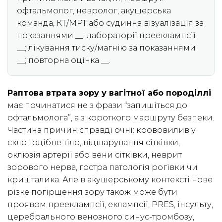
офтальмолог, невролог, акушерська
команда, КТ/МРТ або судинна візуалізація за
показаннями __; лабораторії прееклампсії
__; лікування тиску/магнію за показаннями
__; повторна оцінка __.
Раптова втрата зору у вагітної або породіллі
має починатися не з фрази “запишіться до
офтальмолога”, а з короткого маршруту безпеки.
Частина причин справді очні: крововилив у
склоподібне тіло, відшарування сітківки,
оклюзія артерії або вени сітківки, неврит
зорового нерва, гостра патологія рогівки чи
кришталика. Але в акушерському контексті нове
різке погіршення зору також може бути
проявом прееклампсії, еклампсії, PRES, інсульту,
церебрального венозного синус-тромбозу,