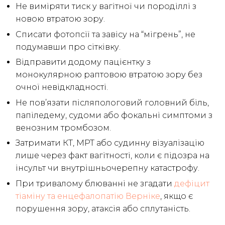
Не виміряти тиск у вагітної чи породіллі з
новою втратою зору.
Списати фотопсії та завісу на “мігрень”, не
подумавши про сітківку.
Відправити додому пацієнтку з
монокулярною раптовою втратою зору без
очної невідкладності.
Не пов’язати післяпологовий головний біль,
папіледему, судоми або фокальні симптоми з
венозним тромбозом.
Затримати КТ, МРТ або судинну візуалізацію
лише через факт вагітності, коли є підозра на
інсульт чи внутрішньочерепну катастрофу.
При тривалому блюванні не згадати
дефіцит
тіаміну та енцефалопатію Верніке
, якщо є
порушення зору, атаксія або сплутаність.