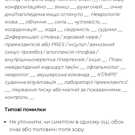
конфронтаційно __, зіниці __, рухи очей __, очне
дно/папіледема якщо оглянуто __. Неврологія:
мова __, обличчя __, сила __, чутливість __,
координація __, хода __, свідомість __, судоми __.
Диференціал: сітківка / зоровий нерв /
прееклампсія або PRES / інсульт / венозний
синус-тромбоз / апоплексія гіпофіза /
внутрішньочерепна гіпертензія / інше __. План:
невідкладний маршрут так/ні __, офтальмолог __,
невролог __, акушерська команда __, КТ/МРТ/
судинна візуалізація __, лабораторії прееклампсії
__, лікування тиску або магній за показаннями __,
контроль __.
Типові помилки
Не уточнити, чи симптом в одному оці, обох
очах або половині поля зору.