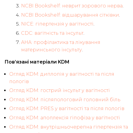
NCBI Bookshelf: неврит зорового нерва
.
NCBI Bookshelf: відшарування сітківки
.
NICE: гіпертензія у вагітності
.
CDC: вагітність та інсульт
.
AHA: профілактика та лікування
материнського інсульту
.
Пов’язані матеріали KDM
Огляд KDM: диплопія у вагітності та після
пологів
Огляд KDM: гострий інсульт у вагітності
Огляд KDM: післяпологовий головний біль
Огляд KDM: PRES у вагітності та після пологів
Огляд KDM: апоплексія гіпофіза у вагітності
Огляд KDM: внутрішньочерепна гіпертензія та