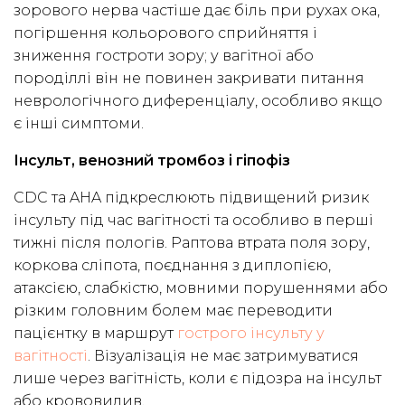
зорового нерва частіше дає біль при рухах ока,
погіршення кольорового сприйняття і
зниження гостроти зору; у вагітної або
породіллі він не повинен закривати питання
неврологічного диференціалу, особливо якщо
є інші симптоми.
Інсульт, венозний тромбоз і гіпофіз
CDC та AHA підкреслюють підвищений ризик
інсульту під час вагітності та особливо в перші
тижні після пологів. Раптова втрата поля зору,
коркова сліпота, поєднання з диплопією,
атаксією, слабкістю, мовними порушеннями або
різким головним болем має переводити
пацієнтку в маршрут
гострого інсульту у
вагітності
. Візуалізація не має затримуватися
лише через вагітність, коли є підозра на інсульт
або крововилив.