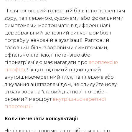
Післяпологовий головний біль із погіршенням
зору, папіледемою, судомами або фокальними
симптомами має тримати в диференціалі
церебральний венозний синус-тромбоз і
потребу у венозній візуалізації. Раптовий
головний біль із зоровими симптомами,
офтальмоплегією, гіпотензією або
гіпонатріємією має нагадати про
апоплексію
гіпофіза
. Якщо є відомий підвищений
внутрішньочерепний тиск, папіледема або
лікування ацетазоламідом, не списуйте нову
втрату зору на “старий діагноз”: потрібен
окремий маршрут
внутрішньочерепної
гіпертензії
.
Коли не чекати консультації
Невідкладна допомога потрібна, якщо зір