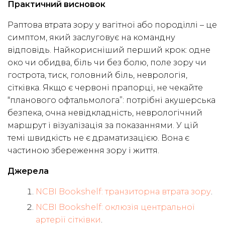
Практичний висновок
Раптова втрата зору у вагітної або породіллі – це
симптом, який заслуговує на командну
відповідь. Найкорисніший перший крок: одне
око чи обидва, біль чи без болю, поле зору чи
гострота, тиск, головний біль, неврологія,
сітківка. Якщо є червоні прапорці, не чекайте
“планового офтальмолога”: потрібні акушерська
безпека, очна невідкладність, неврологічний
маршрут і візуалізація за показаннями. У цій
темі швидкість не є драматизацією. Вона є
частиною збереження зору і життя.
Джерела
NCBI Bookshelf: транзиторна втрата зору
.
NCBI Bookshelf: оклюзія центральної
артерії сітківки
.