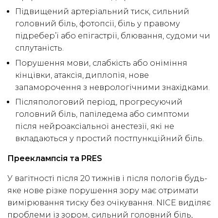
Підвищений артеріальний тиск, сильний
головний біль, фотопсії, біль у правому
підребер’ї або епігастрії, блювання, судоми чи
сплутаність.
Порушення мови, слабкість або оніміння
кінцівки, атаксія, диплопія, нове
запаморочення з неврологічними знахідками.
Післяпологовий період, прогресуючий
головний біль, папіледема або симптоми
після нейроаксіальної анестезії, які не
вкладаються у простий постпункційний біль.
Прееклампсія та PRES
У вагітності після 20 тижнів і після пологів будь-
яке нове різке порушення зору має отримати
вимірювання тиску без очікування. NICE виділяє
проблеми із зором, сильний головний біль,