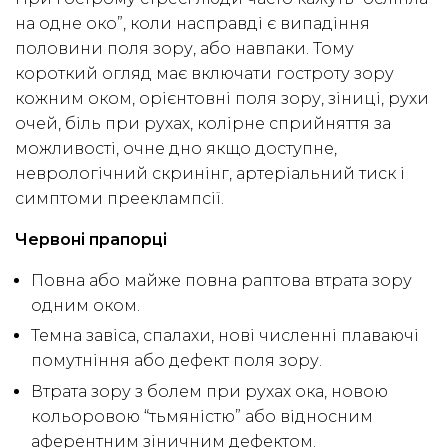
на одне око”, коли насправді є випадіння
половини поля зору, або навпаки. Тому
короткий огляд має включати гостроту зору
кожним оком, орієнтовні поля зору, зіниці, рухи
очей, біль при рухах, колірне сприйняття за
можливості, очне дно якщо доступне,
неврологічний скринінг, артеріальний тиск і
симптоми прееклампсії.
Червоні прапорці
Повна або майже повна раптова втрата зору
одним оком.
Темна завіса, спалахи, нові численні плаваючі
помутніння або дефект поля зору.
Втрата зору з болем при рухах ока, новою
кольоровою “тьмяністю” або відносним
аферентним зіничним дефектом.