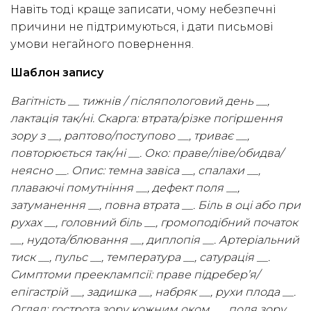
Навіть тоді краще записати, чому небезпечні
причини не підтримуються, і дати письмові
умови негайного повернення.
Шаблон запису
Вагітність __ тижнів / післяпологовий день __,
лактація так/ні. Скарга: втрата/різке погіршення
зору з __, раптово/поступово __, триває __,
повторюється так/ні __. Око: праве/ліве/обидва/
неясно __. Опис: темна завіса __, спалахи __,
плаваючі помутніння __, дефект поля __,
затуманення __, повна втрата __. Біль в оці або при
рухах __, головний біль __, громоподібний початок
__, нудота/блювання __, диплопія __. Артеріальний
тиск __, пульс __, температура __, сатурація __.
Симптоми прееклампсії: праве підребер’я/
епігастрій __, задишка __, набряк __, рухи плода __.
Огляд: гострота зору кожним оком __, поля зору