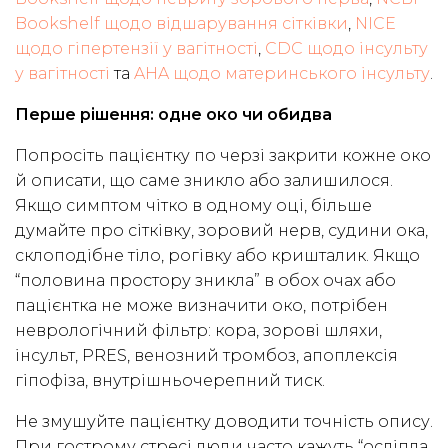
Bookshelf щодо відшарування сітківки
,
NICE
щодо гіпертензії у вагітності
,
CDC щодо інсульту
у вагітності
та
AHA щодо материнського інсульту
.
Перше рішення: одне око чи обидва
Попросіть пацієнтку по черзі закрити кожне око
й описати, що саме зникло або залишилося.
Якщо симптом чітко в одному оці, більше
думайте про сітківку, зоровий нерв, судини ока,
склоподібне тіло, рогівку або кришталик. Якщо
“половина простору зникла” в обох очах або
пацієнтка не може визначити око, потрібен
неврологічний фільтр: кора, зорові шляхи,
інсульт, PRES, венозний тромбоз, апоплексія
гіпофіза, внутрішньочерепний тиск.
Не змушуйте пацієнтку доводити точність опису.
При гострому стресі люди часто кажуть “осліпла