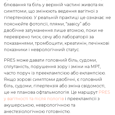
блювання та біль у верхній частині живота як
симптоми, що змінюють ведення вагітної з
гіпертензією. У реальній практиці це означає: не
пояснюйте фотопсії, плями, “завісу” або
двобічне затуманення лише втомою, поки не
перевірено тиск, сечу або лабораторії за
показаннями, тромбоцити, креатинін, печінкові
показники і неврологічний статус.
PRES може давати головний біль, судоми,
сплутаність, порушення зору і зміни на МРТ,
часто поруч із прееклампсією або еклампсією.
Якщо зорові симптоми двобічні, є головний
біль, судоми, гіпертензія або зміна свідомості,
це не планова офтальмологія. Це маршрут
PRES
у вагітності та після пологів
і прееклампсії з
акушерською, неврологічною та
анестезіологічною готовністю.