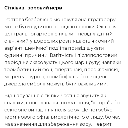
Сітківка і зоровий нерв
Раптова безболісна монокулярна втрата зору
може бути судинною подією сітківки. Оклюзія
центральної артерії сітківки – невідкладний
стан, який у дорослих розглядають як очний
варіант ішемічної події та привід шукати
судинні причини. Вагітність і післяпологовий
період не скасовують цього маршруту; навпаки,
тромботичний фон, гіпертензія, прееклампсія,
мігрень з аурою, тромбофілії або серцеві
джерела емболії можуть бути важливими.
Відшарування сітківки частіше звучить як
спалахи, нові плаваючі помутніння, “штора” або
секторне випадіння поля зору. Це потребує
термінового офтальмологічного огляду, бо час
має значення для збереження зору. Неврит