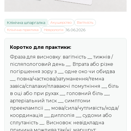
Клінічна шпаргалка
Акушерство
Вагітність
Клінічна практика
Неврологія
16.06.2026
Коротко для практики:
Фраза для висновку: вагітність __ тижнів /
післяпологовий день __. Втрата або різке
погіршення зору з __, одне око чи обидва
__, повна/часткова/затуманення/темна
завіса/спалахи/плаваючі помутніння __, біль
в оці або при рухах __, головний біль __,
артеріальний тиск __, симптоми
прееклампсії __, мова/сила/чутливість/хода/
координація __, диплопія __, судоми або
сплутаність __. Висновок: невідкладна
причина можлива так/ні; маршрут: