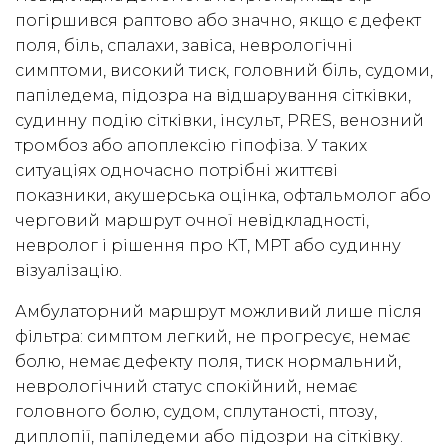
погіршився раптово або значно, якщо є дефект
поля, біль, спалахи, завіса, неврологічні
симптоми, високий тиск, головний біль, судоми,
папіледема, підозра на відшарування сітківки,
судинну подію сітківки, інсульт, PRES, венозний
тромбоз або апоплексію гіпофіза. У таких
ситуаціях одночасно потрібні життєві
показники, акушерська оцінка, офтальмолог або
черговий маршрут очної невідкладності,
невролог і рішення про КТ, МРТ або судинну
візуалізацію.
Амбулаторний маршрут можливий лише після
фільтра: симптом легкий, не прогресує, немає
болю, немає дефекту поля, тиск нормальний,
неврологічний статус спокійний, немає
головного болю, судом, сплутаності, птозу,
диплопії, папіледеми або підозри на сітківку.