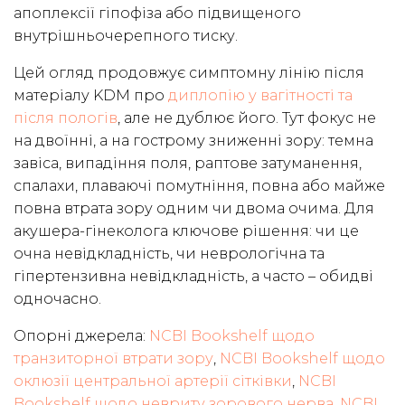
апоплексії гіпофіза або підвищеного
внутрішньочерепного тиску.
Цей огляд продовжує симптомну лінію після
матеріалу KDM про
диплопію у вагітності та
після пологів
, але не дублює його. Тут фокус не
на двоїнні, а на гострому зниженні зору: темна
завіса, випадіння поля, раптове затуманення,
спалахи, плаваючі помутніння, повна або майже
повна втрата зору одним чи двома очима. Для
акушера-гінеколога ключове рішення: чи це
очна невідкладність, чи неврологічна та
гіпертензивна невідкладність, а часто – обидві
одночасно.
Опорні джерела:
NCBI Bookshelf щодо
транзиторної втрати зору
,
NCBI Bookshelf щодо
оклюзії центральної артерії сітківки
,
NCBI
Bookshelf щодо невриту зорового нерва
,
NCBI