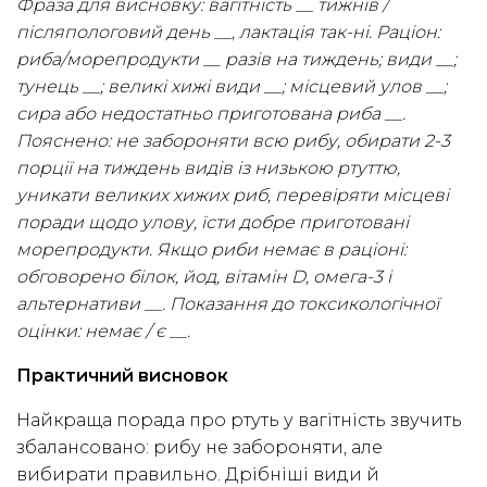
Фраза для висновку: вагітність __ тижнів /
післяпологовий день __, лактація так-ні. Раціон:
риба/морепродукти __ разів на тиждень; види __;
тунець __; великі хижі види __; місцевий улов __;
сира або недостатньо приготована риба __.
Пояснено: не забороняти всю рибу, обирати 2-3
порції на тиждень видів із низькою ртуттю,
уникати великих хижих риб, перевіряти місцеві
поради щодо улову, їсти добре приготовані
морепродукти. Якщо риби немає в раціоні:
обговорено білок, йод, вітамін D, омега-3 і
альтернативи __. Показання до токсикологічної
оцінки: немає / є __.
Практичний висновок
Найкраща порада про ртуть у вагітність звучить
збалансовано: рибу не забороняти, але
вибирати правильно. Дрібніші види й