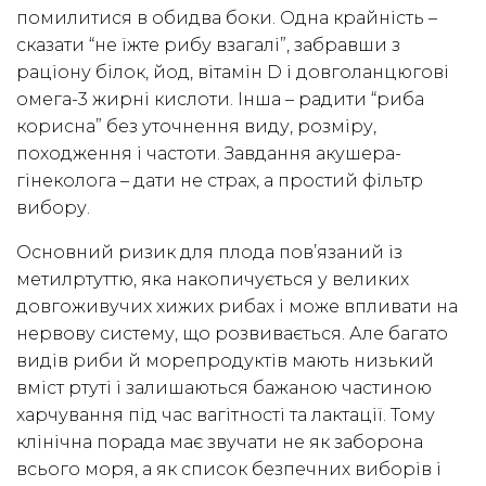
помилитися в обидва боки. Одна крайність –
сказати “не їжте рибу взагалі”, забравши з
раціону білок, йод, вітамін D і довголанцюгові
омега-3 жирні кислоти. Інша – радити “риба
корисна” без уточнення виду, розміру,
походження і частоти. Завдання акушера-
гінеколога – дати не страх, а простий фільтр
вибору.
Основний ризик для плода пов’язаний із
метилртуттю, яка накопичується у великих
довгоживучих хижих рибах і може впливати на
нервову систему, що розвивається. Але багато
видів риби й морепродуктів мають низький
вміст ртуті і залишаються бажаною частиною
харчування під час вагітності та лактації. Тому
клінічна порада має звучати не як заборона
всього моря, а як список безпечних виборів і