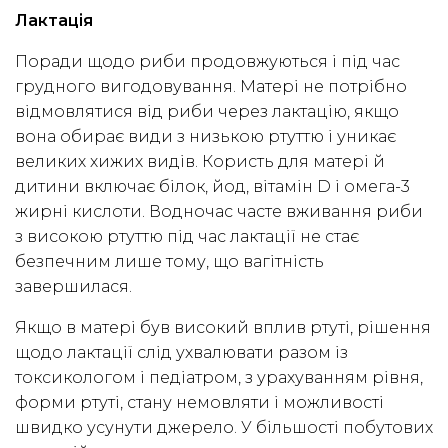
Лактація
Поради щодо риби продовжуються і під час
грудного вигодовування. Матері не потрібно
відмовлятися від риби через лактацію, якщо
вона обирає види з низькою ртуттю і уникає
великих хижих видів. Користь для матері й
дитини включає білок, йод, вітамін D і омега-3
жирні кислоти. Водночас часте вживання риби
з високою ртуттю під час лактації не стає
безпечним лише тому, що вагітність
завершилася.
Якщо в матері був високий вплив ртуті, рішення
щодо лактації слід ухвалювати разом із
токсикологом і педіатром, з урахуванням рівня,
форми ртуті, стану немовляти і можливості
швидко усунути джерело. У більшості побутових