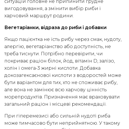
ситуацій головне не припинити грудне
вигодовування, а змінити вибір риби і
харчовий маршрут родини.
Вегетаріанки, відраза до риби і добавки
Якщо пацієнтка не їсть рибу через смак, нудоту,
алергію, вегетаріанство або доступність, не
треба тиснути. Потрібно перевірити, чи
покриває раціон білок, йод, вітамін D, залізо,
холін і омега-3 жирні кислоти. Добавка
докозагексаєнової кислоти з водоростей може
бути варіантом для тих, хто не споживає рибу,
але вона не замінює всю харчову цінність
морепродуктів. Призначення має враховувати
загальний раціон і місцеві рекомендації.
При гіперемезисі або сильній нудоті риба
може тимчасово бути неприйнятною. У такому