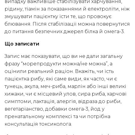
випадку важливіше стабілізувати харчування,
рідину, тіамін за показаннями й електроліти, ніж
змушувати пацієнтку їсти те, що провокує
блювання. Після стабілізації можна повернутися
до питання безпечних джерел білка й омега-3.
Що записати
Запис має показувати, що ви не дали загальну
фразу “морепродукти можна/не можна”, а
оцінили реальний раціон. Вкажіть, чи їсть
пацієнтка рибу, які саме види, як часто, чи є
тунець, акула, меч-риба, марлін або інші великі
хижаки, чи є місцевий улов, сира риба, харчові
симптоми, лактація, алергія, відраза до риби,
вегетаріанство, добавки омега-3, йод у
пренатальному комплексі та чи потрібна
консультація токсиколога.