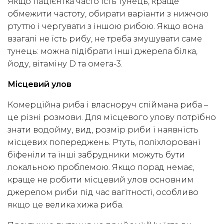
Якщо пацієнтка часто їсть тунець, краще
обмежити частоту, обирати варіанти з нижчою
ртуттю і чергувати з іншою рибою. Якщо вона
взагалі не їсть рибу, не треба змушувати саме
тунець: можна підібрати інші джерела білка,
йоду, вітаміну D та омега-3.
Місцевий улов
Комерційна риба і власноруч спіймана риба –
це різні розмови. Для місцевого улову потрібно
знати водойму, вид, розмір риби і наявність
місцевих попереджень. Ртуть, поліхлоровані
біфеніли та інші забрудники можуть бути
локальною проблемою. Якщо порад немає,
краще не робити місцевий улов основним
джерелом риби під час вагітності, особливо
якщо це велика хижа риба.