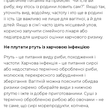
Практичне питання на прийомі: “Чи їсте ви
рибу, яку хтось із родини ловить сам?”. Якщо так,
уточніть вид, водойму, частоту і хто ще в родині
її їсть. Це важливо не лише для вагітної, а й для
дітей. Якщо в сім’ї часто їдять місцевий улов,
корисно залучити сімейного лікаря або
педіатра для ширшої оцінки харчового ризику.
Не плутати ртуть із харчовою інфекцією
Ртуть – це питання виду риби, походження і
частоти. Харчова інфекція – це питання сирої
або недостатньо термічно обробленої риби,
молюсків, перехресного забруднення і
зберігання. Вагітній можна пояснити обидва
ризики окремо: обирайте види з нижчою
ртуттю і їжте їх добре приготованими. Суші з
термічно обробленою рибою або овочами – не
те саме, що сирі морепродукти; копчена,