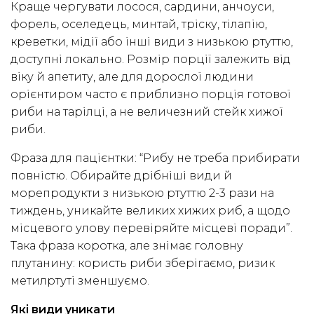
Краще чергувати лосося, сардини, анчоуси,
форель, оселедець, минтай, тріску, тілапію,
креветки, мідії або інші види з низькою ртуттю,
доступні локально. Розмір порції залежить від
віку й апетиту, але для дорослої людини
орієнтиром часто є приблизно порція готової
риби на тарілці, а не величезний стейк хижої
риби.
Фраза для пацієнтки: “Рибу не треба прибирати
повністю. Обирайте дрібніші види й
морепродукти з низькою ртуттю 2-3 рази на
тиждень, уникайте великих хижих риб, а щодо
місцевого улову перевіряйте місцеві поради”.
Така фраза коротка, але знімає головну
плутанину: користь риби зберігаємо, ризик
метилртуті зменшуємо.
Які види уникати