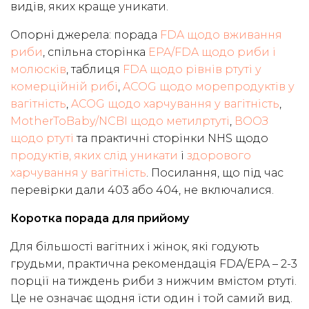
видів, яких краще уникати.
Опорні джерела: порада
FDA щодо вживання
риби
, спільна сторінка
EPA/FDA щодо риби і
молюсків
, таблиця
FDA щодо рівнів ртуті у
комерційній рибі
,
ACOG щодо морепродуктів у
вагітність
,
ACOG щодо харчування у вагітність
,
MotherToBaby/NCBI щодо метилртуті
,
ВООЗ
щодо ртуті
та практичні сторінки NHS щодо
продуктів, яких слід уникати
і
здорового
харчування у вагітність
. Посилання, що під час
перевірки дали 403 або 404, не включалися.
Коротка порада для прийому
Для більшості вагітних і жінок, які годують
грудьми, практична рекомендація FDA/EPA – 2-3
порції на тиждень риби з нижчим вмістом ртуті.
Це не означає щодня їсти один і той самий вид.