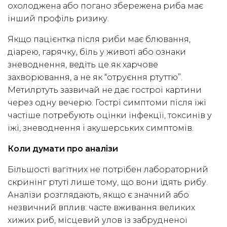
охолоджена або погано збережена риба має
інший профіль ризику.
Якщо пацієнтка після риби має блювання,
діарею, гарячку, біль у животі або ознаки
зневоднення, ведіть це як харчове
захворювання, а не як “отруєння ртуттю”.
Метилртуть зазвичай не дає гострої картини
через одну вечерю. Гострі симптоми після їжі
частіше потребують оцінки інфекції, токсинів у
їжі, зневоднення і акушерських симптомів.
Коли думати про аналізи
Більшості вагітних не потрібен лабораторний
скринінг ртуті лише тому, що вони їдять рибу.
Аналізи розглядають, якщо є значний або
незвичний вплив: часте вживання великих
хижих риб, місцевий улов із забрудненої