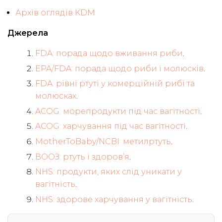
Архів оглядів KDM
Джерела
FDA: порада щодо вживання риби
.
EPA/FDA: порада щодо риби і молюсків
.
FDA: рівні ртуті у комерційній рибі та
молюсках
.
ACOG: морепродукти під час вагітності
.
ACOG: харчування під час вагітності
.
MotherToBaby/NCBI: метилртуть
.
ВООЗ: ртуть і здоров’я
.
NHS: продукти, яких слід уникати у
вагітність
.
NHS: здорове харчування у вагітність
.