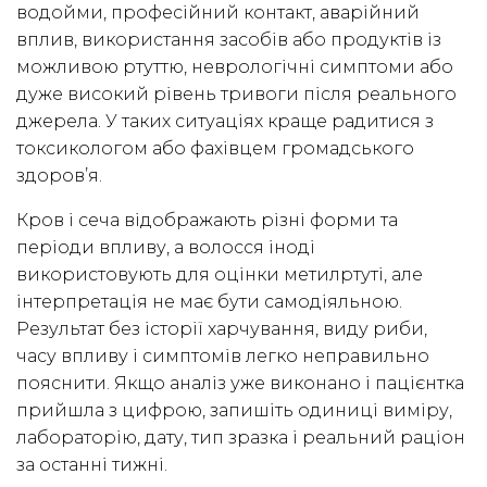
водойми, професійний контакт, аварійний
вплив, використання засобів або продуктів із
можливою ртуттю, неврологічні симптоми або
дуже високий рівень тривоги після реального
джерела. У таких ситуаціях краще радитися з
токсикологом або фахівцем громадського
здоров’я.
Кров і сеча відображають різні форми та
періоди впливу, а волосся іноді
використовують для оцінки метилртуті, але
інтерпретація не має бути самодіяльною.
Результат без історії харчування, виду риби,
часу впливу і симптомів легко неправильно
пояснити. Якщо аналіз уже виконано і пацієнтка
прийшла з цифрою, запишіть одиниці виміру,
лабораторію, дату, тип зразка і реальний раціон
за останні тижні.