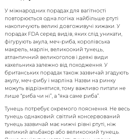
У міжнародних порадах для вагітності
повторюється одна логіка: найбільше ртуті
накопичують великі довгоживучі хижаки. У
порадах FDA серед видів, яких слід уникати,
фігурують акула, меч-риба, королівська
макрель, марлін, великоокий тунець,
атлантичний великоголов і деякі види
кахельника залежно від походження. У
британських порадах також зазвичай згадують
акулу, меч-рибу і марліна. Назви на ринку
можуть відрізнятися, тому важливо питати не
лише “риба чи ні”, а “яка саме риба”.
Тунець потребує окремого пояснення. Не весь
тунець однаковий: світлий консервований
тунець зазвичай має нижчі рівні ртуті, ніж
великий альбакор або великоокий тунець.