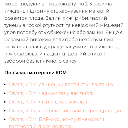
морепродукти з низькою ртуттю 2-3 рази на
тиждень підтримують харчування матері й
розвиток плода. Великі хижі риби, частий
тунець високої ртутності та невідомий місцевий
улов потребують обмеження або заміни. Якщо є
реальний високий вплив або незрозумілий
результат аналізу, краще залучити токсиколога,
ніж створювати пацієнтці довгий список
заборон без клінічного сенсу.
Пов’язані матеріали KDM
Огляд KDM: свинець у вагітність і лактацію
Огляд KDM: чадний газ у вагітність
Огляд KDM: ліки під час лактації
Огляд KDM: гіперемезис, тіамін і регідратація
Огляд KDM: БАР-скринінг у гінекології,
вагітності й після пологів