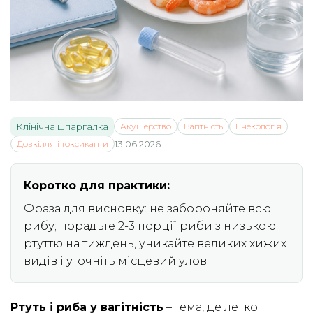
Клінічна шпаргалка
Акушерство
Вагітність
Гінекологія
Довкілля і токсиканти
13.06.2026
Коротко для практики:
Фраза для висновку: не забороняйте всю
рибу; порадьте 2-3 порції риби з низькою
ртуттю на тиждень, уникайте великих хижих
видів і уточніть місцевий улов.
Ртуть і риба у вагітність
– тема, де легко