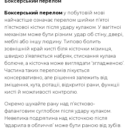
Боксерський перелом
Боксерський перелом
у побутовій мові
найчастіше означає перелом шийки п’ятої
п’ясткової кістки після удару кулаком. У вагітної
механізм може бути різним: удар об стіну, двері,
меблі або іншу людину. Типово болить
зовнішній край кисті біля кісточки мізинця,
швидко з’являється набряк, стискання кулака
болюче, а кісточка може виглядати ‘згладженою’.
Частина таких переломів лікується
консервативно, але рішення залежить від
зміщення, кута, ротації, відкритої рани, функції
кисті й можливості контролю.
Окремо шукайте рану над п’ястково-
фаланговим суглобом після удару кулаком.
Невелика подряпина над кісточкою після
‘вдарила в обличчя’ може бути раною від зубів.