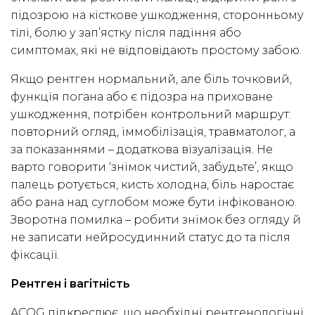
підозрою на кісткове ушкодження, сторонньому
тілі, болю у зап’ястку після падіння або
симптомах, які не відповідають простому забою.
Якщо рентген нормальний, але біль точковий,
функція погана або є підозра на приховане
ушкодження, потрібен контрольний маршрут:
повторний огляд, іммобілізація, травматолог, а
за показаннями – додаткова візуалізація. Не
варто говорити ‘знімок чистий, забудьте’, якщо
палець ротується, кисть холодна, біль наростає
або рана над суглобом може бути інфікованою.
Зворотна помилка – робити знімок без огляду й
не записати нейросудинний статус до та після
фіксації.
Рентген і вагітність
ACOG підкреслює, що необхідні рентгенологічні