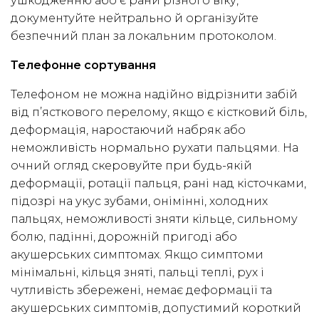
ушкодженню або є рани різного віку,
документуйте нейтрально й організуйте
безпечний план за локальним протоколом.
Телефонне сортування
Телефоном не можна надійно відрізнити забій
від п’ясткового перелому, якщо є кістковий біль,
деформація, наростаючий набряк або
неможливість нормально рухати пальцями. На
очний огляд скеровуйте при будь-якій
деформації, ротації пальця, рані над кісточками,
підозрі на укус зубами, онімінні, холодних
пальцях, неможливості зняти кільце, сильному
болю, падінні, дорожній пригоді або
акушерських симптомах. Якщо симптоми
мінімальні, кільця зняті, пальці теплі, рух і
чутливість збережені, немає деформації та
акушерських симптомів, допустимий короткий