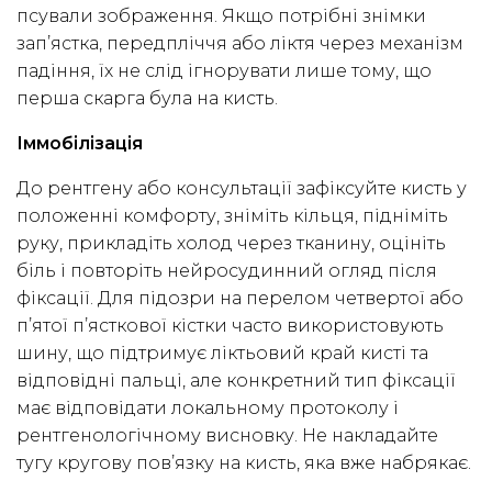
псували зображення. Якщо потрібні знімки
зап’ястка, передпліччя або ліктя через механізм
падіння, їх не слід ігнорувати лише тому, що
перша скарга була на кисть.
Іммобілізація
До рентгену або консультації зафіксуйте кисть у
положенні комфорту, зніміть кільця, підніміть
руку, прикладіть холод через тканину, оцініть
біль і повторіть нейросудинний огляд після
фіксації. Для підозри на перелом четвертої або
п’ятої п’ясткової кістки часто використовують
шину, що підтримує ліктьовий край кисті та
відповідні пальці, але конкретний тип фіксації
має відповідати локальному протоколу і
рентгенологічному висновку. Не накладайте
тугу кругову пов’язку на кисть, яка вже набрякає.