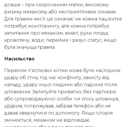
довше – при скороченнях матки, високому
ризику механізму або несприятливих ознаках.
Для травми кисті це означає: не кожна пацієнтка
потребує моніторингу, але кожна потребує
запитання про механізм, живіт, рухи плода,
кровотечу, води, перейми і резус-статус, якщо
була значуща травма.
Насильство
Перелом п’ясткової кістки може бути наслідком
удару об стіну під час конфлікту, захисту від
нападу, удару іншої людини або падіння після
штовхання. Запитуйте приватно, без партнера
або супроводжуючої особи: чи хтось штовхнув,
ударив, погрожував, забрав телефон або не
давав звернутися по допомогу. Якщо історія
змінюється, механізм не відповідає