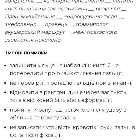
колір/тепло __, капілярне наповнення __. Рентген
кисті показаний так-ні, причина __, результат __.
План: іммобілізація __, нейросудинно після __,
знеболення __, правець __, травматолог __,
акушерський маршрут __, межі повторного
звернення пояснено.
Типові помилки
залишити кільця на набряклій кисті й не
попередити про ризик стискання пальця;
не перевірити ротацію пальців при згинанні;
відмовити в рентгені лише через вагітність,
хоча є кістковий біль або деформація;
прийняти рану над кісточкою після удару в
обличчя за просту садну;
не записати чутливість, кровотік і рухи пальців
до та після фіксації;