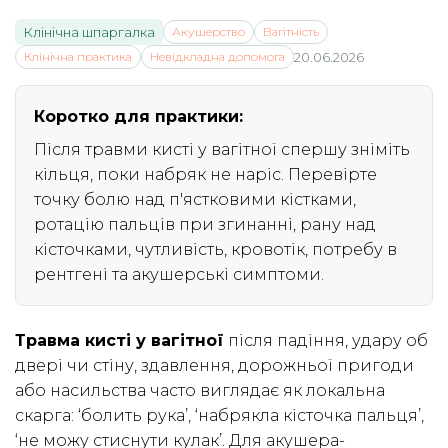
Клінічна шпаргалка
Акушерство
Вагітність
Клінічна практика
Невідкладна допомога
20.06.2026
Коротко для практики:
Після травми кисті у вагітної спершу зніміть
кільця, поки набряк не наріс. Перевірте
точку болю над п'ястковими кістками,
ротацію пальців при згинанні, рану над
кісточками, чутливість, кровотік, потребу в
рентгені та акушерські симптоми.
Травма кисті у вагітної
після падіння, удару об
двері чи стіну, здавлення, дорожньої пригоди
або насильства часто виглядає як локальна
скарга: ‘болить рука’, ‘набрякла кісточка пальця’,
‘не можу стиснути кулак’. Для акушера-