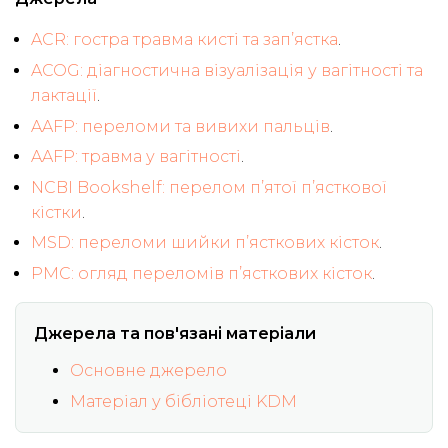
ACR: гостра травма кисті та зап’ястка
.
ACOG: діагностична візуалізація у вагітності та
лактації
.
AAFP: переломи та вивихи пальців
.
AAFP: травма у вагітності
.
NCBI Bookshelf: перелом п’ятої п’ясткової
кістки
.
MSD: переломи шийки п’ясткових кісток
.
PMC: огляд переломів п’ясткових кісток
.
Джерела та пов'язані матеріали
Основне джерело
Матеріал у бібліотеці KDM