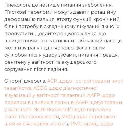
гінеколога це не лише питання знеболення.
П’ясткові переломи можуть давати ротаційну
деформацію пальця, втрату функції, хронічний
біль і потребу в складнішому лікуванні, якщо їх
пропустити. Додайте до цього кільця, що
швидко починають стискати набряклий палець,
можливу рану над п’ястково-фаланговим
суглобом після удару зубами, питання правця,
рентгену у вагітності та акушерського
сортування після падіння.
Опорні джерела:
ACR щодо гострої травми кисті
та зап’ястка
,
ACOG щодо діагностичної
візуалізації у вагітності та лактації
,
AAFP щодо
переломів і вивихів пальців
,
AAFP щодо травми
у вагітності
,
NCBI Bookshelf щодо перелому
п’ятої п’ясткової кістки
,
MSD щодо переломів
шийки п’ясткових кісток
та
PMC-огляд щодо