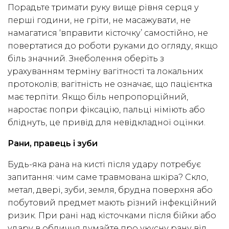
Порадьте тримати руку вище рівня серця у
перші години, не гріти, не масажувати, не
намагатися ‘вправити кісточку’ самостійно, не
повертатися до роботи руками до огляду, якщо
біль значний. Знеболення оберіть з
урахуванням терміну вагітності та локальних
протоколів; вагітність не означає, що пацієнтка
має терпіти. Якщо біль непропорційний,
наростає попри фіксацію, пальці німіють або
бліднуть, це привід для невідкладної оцінки.
Рани, правець і зуби
Будь-яка рана на кисті після удару потребує
запитання: чим саме травмована шкіра? Скло,
метал, двері, зуби, земля, брудна поверхня або
побутовий предмет мають різний інфекційний
ризик. При рані над кісточками після бійки або
удару в обличчя думайте про укусну рану від