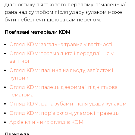
діагностику п’ясткового перелому, а ‘маленька’
рана над суглобом після удару кулаком може
бути небезпечнішою за сам перелом.
Пов’язані матеріали KDM
Огляд KDM: загальна травма у вагітності
Огляд KDM: травма ліктя і передпліччя у
вагітної
Огляд KDM: падіння на льоду, зап’ясток і
куприк
Огляд KDM: палець дверима і піднігтьова
гематома
Огляд KDM: рана зубами після удару кулаком
Огляд KDM: поріз склом, уламок і правець
Архів клінічних оглядів KDM
Джерела