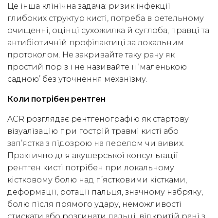
Це інша клінічна задача: ризик інфекції
глибоких структур кисті, потреба в ретельному
очищенні, оцінці сухожилка й суглоба, правці та
антибіотичній профілактиці за локальним
протоколом. Не закривайте таку рану як
простий поріз і не називайте її ‘маленькою
садною’ без уточнення механізму.
Коли потрібен рентген
ACR розглядає рентгенографію як стартову
візуалізацію при гострій травмі кисті або
зап’ястка з підозрою на перелом чи вивих.
Практично для акушерської консультації
рентген кисті потрібен при локальному
кістковому болю над п’ястковими кістками,
деформації, ротації пальця, значному набряку,
болю після прямого удару, неможливості
стискати або розгинати пальці, відкритій рані з