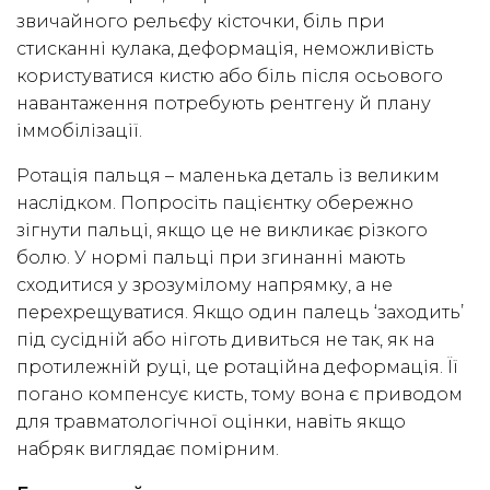
звичайного рельєфу кісточки, біль при
стисканні кулака, деформація, неможливість
користуватися кистю або біль після осьового
навантаження потребують рентгену й плану
іммобілізації.
Ротація пальця – маленька деталь із великим
наслідком. Попросіть пацієнтку обережно
зігнути пальці, якщо це не викликає різкого
болю. У нормі пальці при згинанні мають
сходитися у зрозумілому напрямку, а не
перехрещуватися. Якщо один палець ‘заходить’
під сусідній або ніготь дивиться не так, як на
протилежній руці, це ротаційна деформація. Її
погано компенсує кисть, тому вона є приводом
для травматологічної оцінки, навіть якщо
набряк виглядає помірним.