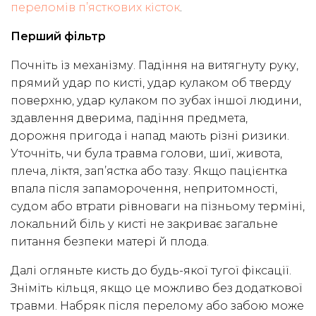
переломів п’ясткових кісток
.
Перший фільтр
Почніть із механізму. Падіння на витягнуту руку,
прямий удар по кисті, удар кулаком об тверду
поверхню, удар кулаком по зубах іншої людини,
здавлення дверима, падіння предмета,
дорожня пригода і напад мають різні ризики.
Уточніть, чи була травма голови, шиї, живота,
плеча, ліктя, зап’ястка або тазу. Якщо пацієнтка
впала після запаморочення, непритомності,
судом або втрати рівноваги на пізньому терміні,
локальний біль у кисті не закриває загальне
питання безпеки матері й плода.
Далі огляньте кисть до будь-якої тугої фіксації.
Зніміть кільця, якщо це можливо без додаткової
травми. Набряк після перелому або забою може