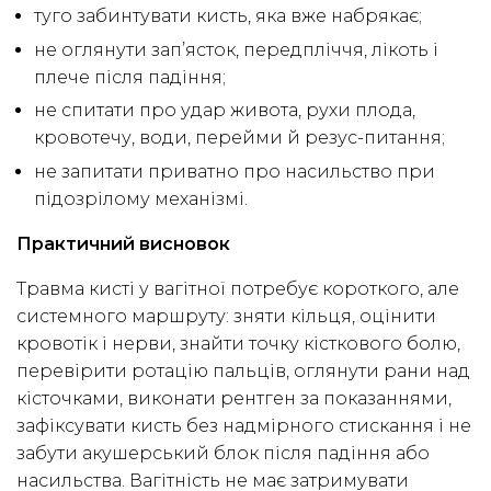
туго забинтувати кисть, яка вже набрякає;
не оглянути зап’ясток, передпліччя, лікоть і
плече після падіння;
не спитати про удар живота, рухи плода,
кровотечу, води, перейми й резус-питання;
не запитати приватно про насильство при
підозрілому механізмі.
Практичний висновок
Травма кисті у вагітної потребує короткого, але
системного маршруту: зняти кільця, оцінити
кровотік і нерви, знайти точку кісткового болю,
перевірити ротацію пальців, оглянути рани над
кісточками, виконати рентген за показаннями,
зафіксувати кисть без надмірного стискання і не
забути акушерський блок після падіння або
насильства. Вагітність не має затримувати