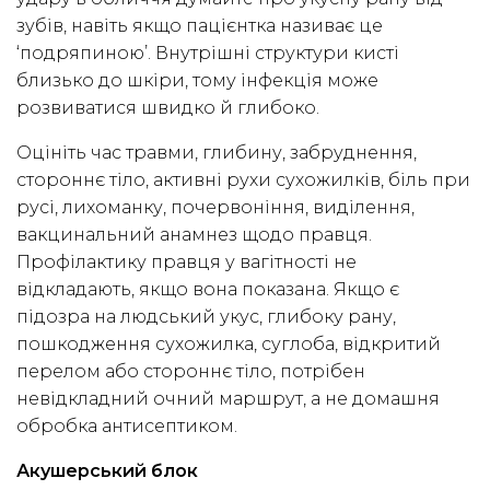
зубів, навіть якщо пацієнтка називає це
‘подряпиною’. Внутрішні структури кисті
близько до шкіри, тому інфекція може
розвиватися швидко й глибоко.
Оцініть час травми, глибину, забруднення,
стороннє тіло, активні рухи сухожилків, біль при
русі, лихоманку, почервоніння, виділення,
вакцинальний анамнез щодо правця.
Профілактику правця у вагітності не
відкладають, якщо вона показана. Якщо є
підозра на людський укус, глибоку рану,
пошкодження сухожилка, суглоба, відкритий
перелом або стороннє тіло, потрібен
невідкладний очний маршрут, а не домашня
обробка антисептиком.
Акушерський блок