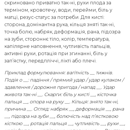
скриновано приватно так-ні, рухи плода за
терміном, кровотечу, води, перейми, біль у
матці, резус-статус за потреби. Для кисті:
сторона, домінантна рука, кільця зняті так-ні,
точка болю, набряк, деформація, рана, підозра
на зуби, стороннє тіло, колір, температура,
капілярне наповнення, чутливість пальців,
активні рухи, ротація при згинанні, біль у
зап’ястку, передпліччі, лікті або плечі.
Приклад формулювання: вагітність __ тижнів.
Подія о __: падіння / прямий удар / удар кулаком /
здавлення / дорожня пригода / напад __. Удар
живота так-ні __. Скарги: біль у кисті __, кісточка
пальця __, опора на руку __. Кільця: знято так-ні,
причина __. Огляд: набряк __, деформація __, рана
__, підозра на зуби __, болючість над п’ястковою
кісткою __, ротація пальця __, чутливість __, рухи __,