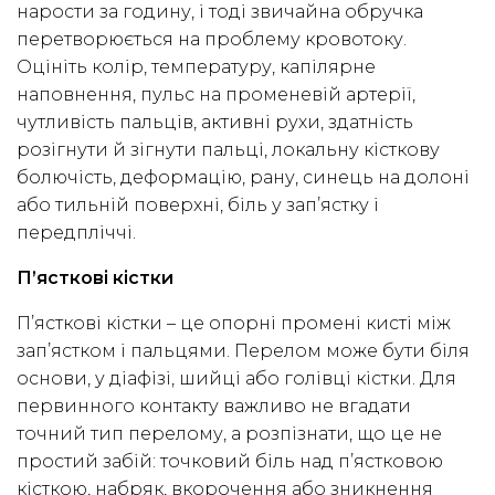
нарости за годину, і тоді звичайна обручка
перетворюється на проблему кровотоку.
Оцініть колір, температуру, капілярне
наповнення, пульс на променевій артерії,
чутливість пальців, активні рухи, здатність
розігнути й зігнути пальці, локальну кісткову
болючість, деформацію, рану, синець на долоні
або тильній поверхні, біль у зап’ястку і
передпліччі.
П’ясткові кістки
П’ясткові кістки – це опорні промені кисті між
зап’ястком і пальцями. Перелом може бути біля
основи, у діафізі, шийці або голівці кістки. Для
первинного контакту важливо не вгадати
точний тип перелому, а розпізнати, що це не
простий забій: точковий біль над п’ястковою
кісткою, набряк, вкорочення або зникнення