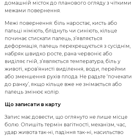
домашній місток до планового огляду з чіткими
межами повернення.
Межі повернення: біль наростає, кисть або
пальці німіють, бліднуть чи синіють, кільце
починає стискати палець, з’являється
деформація, палець перехрещується з сусіднім,
набряк швидко росте, рана червоніє або
виділяє гній, з’являється температура, біль у
животі, кров’янисті виділення, води, перейми
або зменшення рухів плода. Не радьте ‘почекати
до ранку’, якщо кільце вже не знімається або
палець змінює колір.
Що записати в карту
Запис має довести, що оглянуто не лише місце
болю. Опишіть термін вагітності, механізм, час,
удар живота так-ні, падіння так-ні, насильство