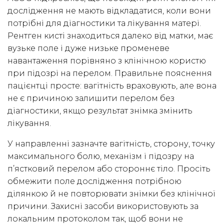
дослідження не мають відкладатися, коли вони
потрібні для діагностики та лікування матері.
Рентген кисті знаходиться далеко від матки, має
вузьке поле і дуже низьке променеве
навантаження порівняно з клінічною користю
при підозрі на перелом. Правильне пояснення
пацієнтці просте: вагітність враховують, але вона
не є причиною залишити перелом без
діагностики, якщо результат знімка змінить
лікування.
У направленні зазначте вагітність, сторону, точку
максимального болю, механізм і підозру на
п’ястковий перелом або стороннє тіло. Просіть
обмежити поле дослідження потрібною
ділянкою й не повторювати знімки без клінічної
причини. Захисні засоби використовують за
локальним протоколом так, щоб вони не