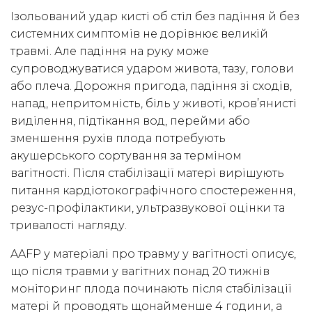
Ізольований удар кисті об стіл без падіння й без
системних симптомів не дорівнює великій
травмі. Але падіння на руку може
супроводжуватися ударом живота, тазу, голови
або плеча. Дорожня пригода, падіння зі сходів,
напад, непритомність, біль у животі, кров’янисті
виділення, підтікання вод, перейми або
зменшення рухів плода потребують
акушерського сортування за терміном
вагітності. Після стабілізації матері вирішують
питання кардіотокографічного спостереження,
резус-профілактики, ультразвукової оцінки та
тривалості нагляду.
AAFP у матеріалі про травму у вагітності описує,
що після травми у вагітних понад 20 тижнів
моніторинг плода починають після стабілізації
матері й проводять щонайменше 4 години, а