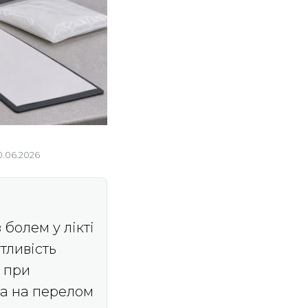
0.06.2026
 болем у лікті
утливість
ь при
ра на перелом