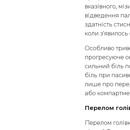
вказівного, міз
відведення пал
здатність стисн
коли з’явилось 
Особливо триво
прогресуюче он
сильний біль п
біль при пасив
лише про пере
або компартме
Перелом голі
Перелом голівк