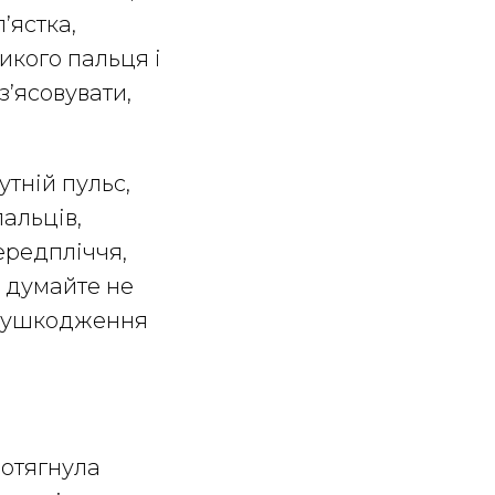
’ястка,
икого пальця і
з’ясовувати,
тній пульс,
альців,
ередпліччя,
х думайте не
е ушкодження
потягнула