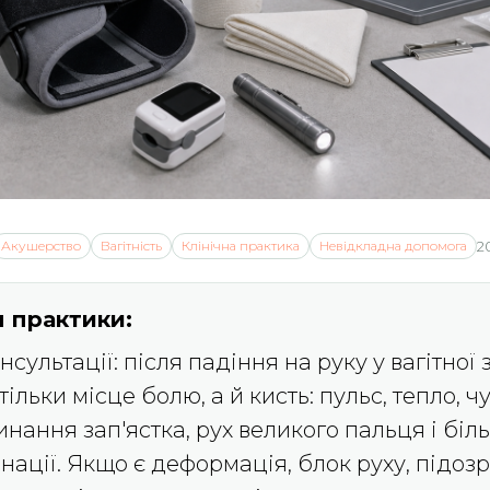
Акушерство
Вагітність
Клінічна практика
Невідкладна допомога
2
 практики:
сультації: після падіння на руку у вагітної з
тільки місце болю, а й кисть: пульс, тепло, ч
инання зап'ястка, рух великого пальця і біл
інації. Якщо є деформація, блок руху, підоз