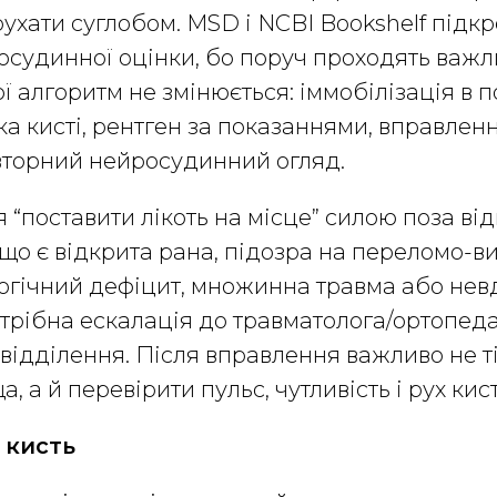
ухати суглобом. MSD і NCBI Bookshelf підк
судинної оцінки, бо поруч проходять важл
ної алгоритм не змінюється: іммобілізація в 
ка кисті, рентген за показаннями, вправле
вторний нейросудинний огляд.
 “поставити лікоть на місце” силою поза ві
о є відкрита рана, підозра на переломо-ви
логічний дефіцит, множинна травма або нев
трібна ескалація до травматолога/ортопеда
відділення. Після вправлення важливо не т
 а й перевірити пульс, чутливість і рух кист
 кисть