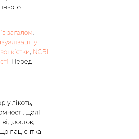
ашнього
ів загалом
,
зуалізації у
ої кістки
,
NCBI
сті
. Перед
 у лікоть,
омності. Далі
й відросток,
кщо пацієнтка