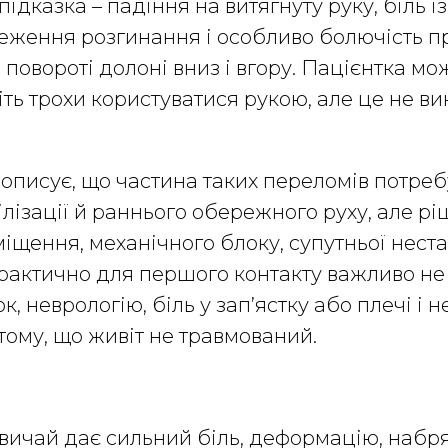
 підказка – падіння на витягнуту руку, біль 
меження розгинання і особливо болючість п
о повороті долоні вниз і вгору. Пацієнтка мо
іть трохи користуватися рукою, але це не в
 описує, що частина таких переломів потре
ілізації й раннього обережного руху, але р
міщення, механічного блоку, супутньої неста
рактично для першого контакту важливо не
, неврологію, біль у зап’ястку або плечі і н
тому, що живіт не травмований.
звичай дає сильний біль, деформацію, набря