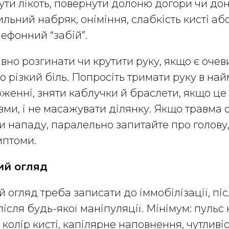
ути лікоть, повернути долоню догори чи дон
льний набряк, оніміння, слабкість кисті аб
лефонний “забій”.
ивно розгинати чи крутити руку, якщо є оче
 різкий біль. Попросіть тримати руку в на
енні, зняти каблучки й браслети, якщо це 
вми, і не масажувати ділянку. Якщо травма с
и нападу, паралельно запитайте про голову,
мптоми.
ий огляд
огляд треба записати до іммобілізації, пі
 після будь-якої маніпуляції. Мінімум: пуль
й колір кисті, капілярне наповнення, чутливі