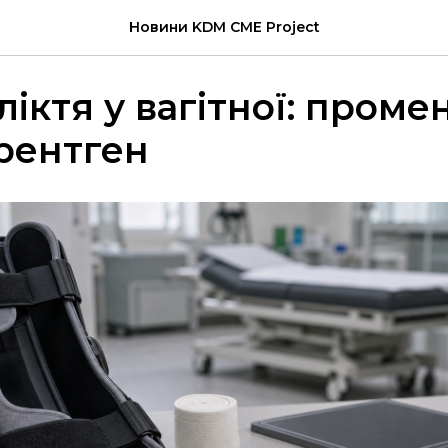
Новини KDM CME Project
ліктя у вагітної: проме
 рентген