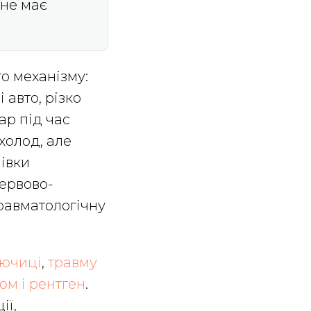
 не має
о механізму:
 авто, різко
ар під час
холод, але
івки
нервово-
равматологічну
лючиці
,
травму
ом і рентген
.
ії,