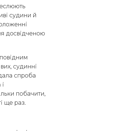
реслюють
иві судини й
положенні
ння досвідченою
дповідним
вих, судинні
дала спроба
 і
ільки побачити,
і ще раз.