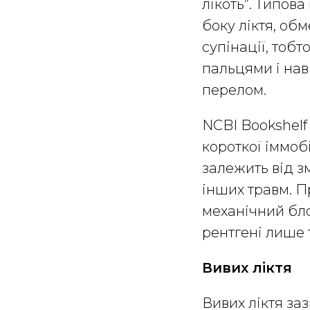
лікоть”. Типова
боку ліктя, об
супінації, тобт
пальцями і нав
перелом.
NCBI Bookshelf
короткої іммоб
залежить від з
інших травм. П
механічний блок
рентгені лише 
Вивих ліктя
Вивих ліктя за