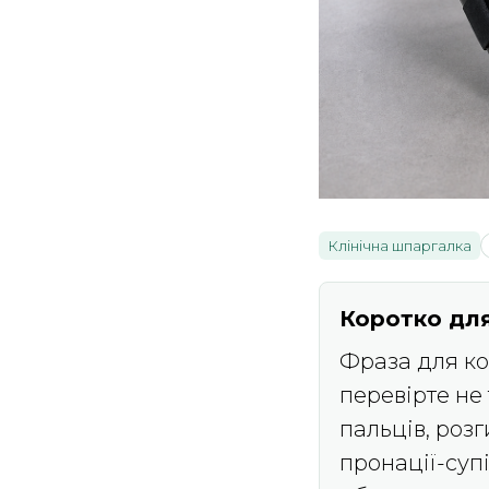
Клінічна шпаргалка
Коротко для
Фраза для кон
перевірте не 
пальців, розг
пронації-суп