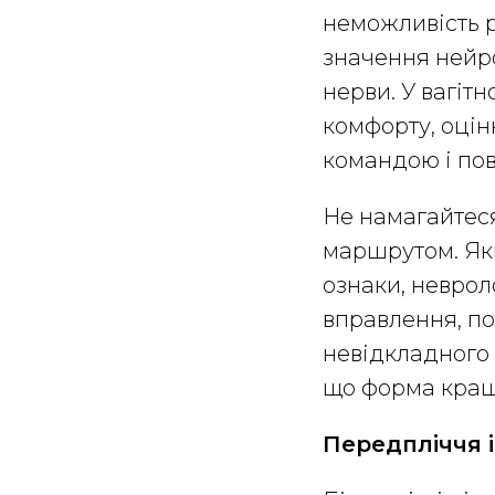
неможливість р
значення нейро
нерви. У вагіт
комфорту, оцін
командою і по
Не намагайтеся
маршрутом. Якщ
ознаки, невро
вправлення, по
невідкладного 
що форма краща,
Передпліччя і