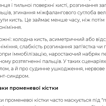
инця і тильної поверхні кисті, розгинання зап
ьців, згинання міжфалангового суглоба вел
ути кисть. Це займає менше часу, ніж потім 
оніміння.
жні: холодна кисть, асиметричний або відсу
іміння, слабкість розгинання зап’ястка чи п
опри іммобілізацію, наростаючий набряк п
ному розтягненні пальців. У таких сценарія
лом, а й про судинне ушкодження, нервов
нт-синдром.
вки променевої кістки
и променевої кістки часто маскується під “