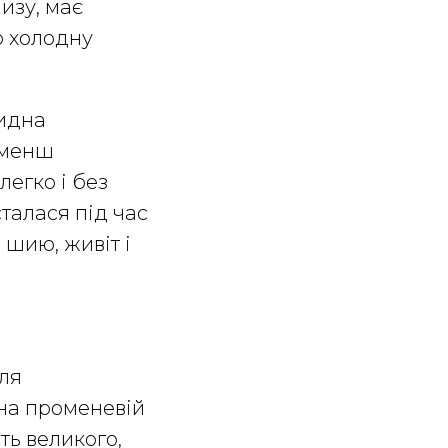
изу, має
о холодну
видна
йменш
легко і без
талася під час
 шию, живіт і
сля
с на променевій
сть великого,