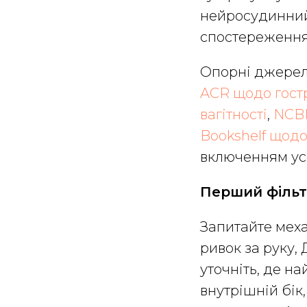
нейросудинний 
спостереження
Опорні джерел
ACR щодо гостр
вагітності
,
NCBI
Bookshelf щодо
включенням усі
Перший філь
Запитайте меха
ривок за руку,
уточніть, де на
внутрішній бік,