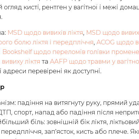
огляд кисті, рентген у вагітної і межі дом
.
а:
MSD щодо вивихів ліктя
,
MSD щодо вивих
ого болю ліктя і передпліччя
,
ACOG щодо ві
 Bookshelf щодо переломів голівки променев
 вивиху ліктя
та
AAFP щодо травми у вагітно
 адреси перевірені як доступні.
тр
нізм: падіння на витягнуту руку, прямий удар
 ДТП, спорт, напад або падіння після неприт
йбільший біль: зовнішній бік ліктя, ліктьови
 передпліччя, зап’ясток, кисть або плече. Я