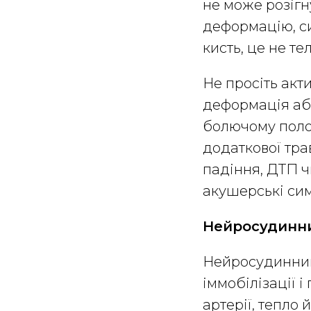
не може розігн
деформацію, си
кисть, це не те
Не просіть акт
деформація або
болючому полож
додаткової тра
падіння, ДТП ч
акушерські си
Нейросудинн
Нейросудинний 
іммобілізації і
артерії, тепло 