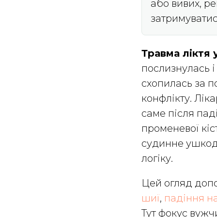
або вивих, р
затримуватися
Травма ліктя у
послизнулась і 
схопилась за п
конфлікту. Лік
саме після пад
променевої кіс
судинне ушкодж
логіку.
Цей огляд доп
шиї
,
падіння н
Тут фокус вужчи