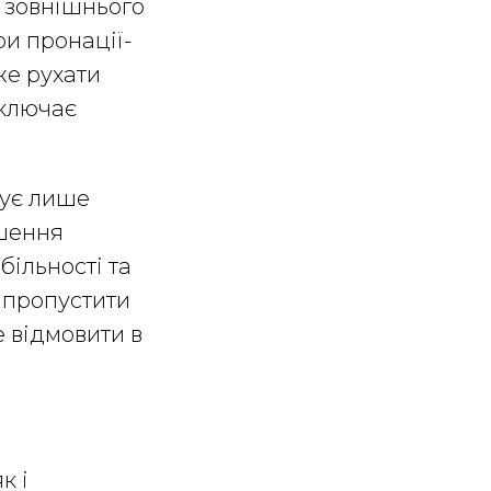
із зовнішнього
ри пронації-
же рухати
иключає
бує лише
ішення
більності та
 пропустити
е відмовити в
к і