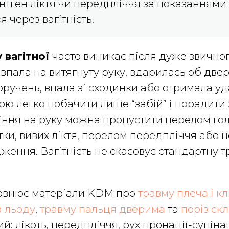
ентген ліктя чи передпліччя за показаннями
 через вагітність.
 вагітної
часто виникає після дуже звичног
впала на витягнуту руку, вдарилась об двері
оручень, впала зі сходинки або отримала уд
арю легко побачити лише “забій” і порадити 
іння на руку можна пропустити перелом гол
тки, вивих ліктя, перелом передпліччя або 
ення. Вагітність не скасовує стандартну т
овнює матеріали KDM про
травму плеча і к
а льоду
,
травму пальця дверима
та
поріз скл
й: лікоть, передпліччя, рух пронації-супінац