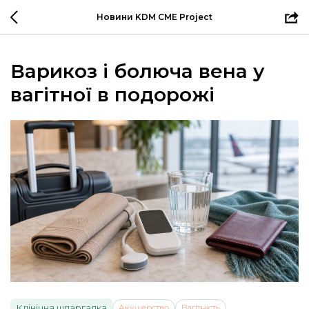
Новини KDM CME Project
Варикоз і болюча вена у
вагітної в подорожі
Клінічна шпаргалка
Акушерство
Вагітність