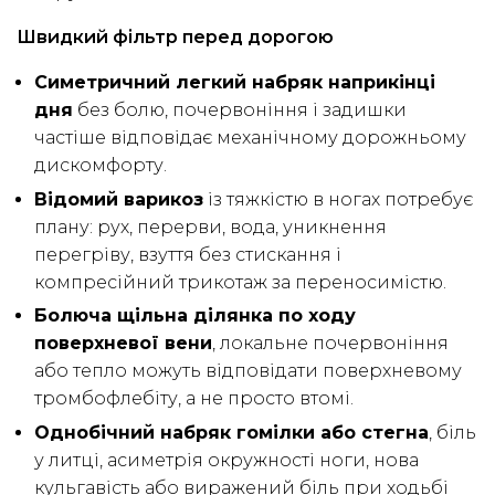
Швидкий фільтр перед дорогою
Симетричний легкий набряк наприкінці
дня
без болю, почервоніння і задишки
частіше відповідає механічному дорожньому
дискомфорту.
Відомий варикоз
із тяжкістю в ногах потребує
плану: рух, перерви, вода, уникнення
перегріву, взуття без стискання і
компресійний трикотаж за переносимістю.
Болюча щільна ділянка по ходу
поверхневої вени
, локальне почервоніння
або тепло можуть відповідати поверхневому
тромбофлебіту, а не просто втомі.
Однобічний набряк гомілки або стегна
, біль
у литці, асиметрія окружності ноги, нова
кульгавість або виражений біль при ходьбі