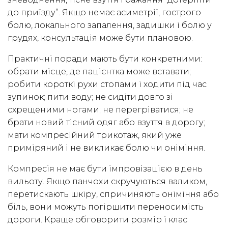
до приїзду”. Якщо немає асиметрії, гострого
болю, локального запалення, задишки і болю у
грудях, консультація може бути плановою.
Практичні поради мають бути конкретними:
обрати місце, де пацієнтка може вставати;
робити короткі рухи стопами і ходити під час
зупинок; пити воду; не сидіти довго зі
схрещеними ногами; не перегріватися; не
брати новий тісний одяг або взуття в дорогу;
мати компресійний трикотаж, який уже
приміряний і не викликає болю чи оніміння.
Компресія не має бути імпровізацією в день
вильоту. Якщо панчохи скручуються валиком,
перетискають шкіру, спричиняють оніміння або
біль, вони можуть погіршити переносимість
дороги. Краще обговорити розмір і клас