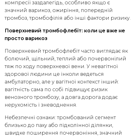
компресії заздалегідь, особливо якщо є
значний варикоз, ожиріння, попередній
тромбоз, тромбофілія або інші фактори ризику.
Поверхневий тромбофлебіт: коли це вже не
просто варикоз
Поверхневий тромбофлебіт часто виглядає як
болючий, щільний, теплий або почервонілий
тяж по ходу поверхневої вени. У невагітної
здорової людини це інколи ведеться
амбулаторно, але у вагітної контекст інший:
вагітність сама по собі підвищує ризик
венозного тромбозу, а довга дорога додає
нерухомість і зневоднення.
Небезпечні ознаки: тромбований сегмент
близько до паху або підколінної ділянки,
швидке поширення почервоніння, значний