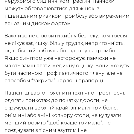
нерухомого сидіння; компресійні панчохи
можуть обговорюватися для жінок із
підвищеним ризиком тромбозу або вираженим
венозним дискомфортом.
Важливо не створити хибну безпеку: компресія
не лікує задишку, біль у грудях, непритомність,
однобічний набряк або підозру на тромбоз.
Якщо симптом уже насторожує, панчохи не
мають замінювати медичну оцінку. Вони можуть
бути частиною профілактичного плану, але не
способом “закрити” червоні прапорці.
Пацієнтці варто пояснити технічно прості речі:
одягати трикотаж до початку дороги, не
скручувати верхній край, знімати при болю,
онімінні або зміні кольору стопи, не купувати
менший розмір “щоб краще тримало”, не
поєднувати з тісним взуттям і не