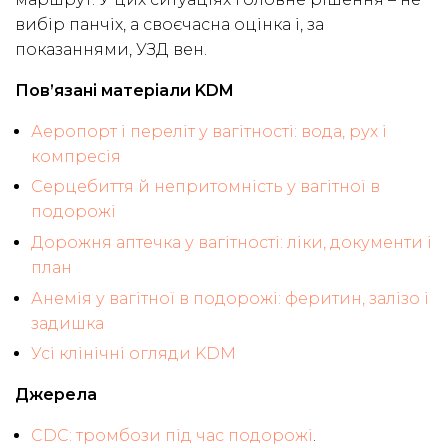
вибір панчіх, а своєчасна оцінка і, за
показаннями, УЗД вен.
Пов’язані матеріали KDM
Аеропорт і переліт у вагітності: вода, рух і
компресія
Серцебиття й непритомність у вагітної в
подорожі
Дорожня аптечка у вагітності: ліки, документи і
план
Анемія у вагітної в подорожі: феритин, залізо і
задишка
Усі клінічні огляди KDM
Джерела
CDC: тромбози під час подорожі
.