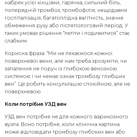
набряк усієї кінцівки, гарячка, сильний біль,
попередній тромбоз, тромбофілія, нещодавня
госпіталізація, багатоплідна вагітність, значне
обмеження руху або післяпологовий період. У
таких умовах рішення “летіти і подивитися” стає
слабким.
Корисна фраза: “Ми не лякаємося кожної
поверхневої вени, але нам треба зрозуміти, чи
запалення не поруч із глибокою венозною
системою і чи немає ознак тромбозу глибших
вен”. Це робить консультацію спокійною, але не
поверхневою.
Коли потрібне УЗД вен
УЗД вен потрібне не для кожного варикозного
вузла. Воно потрібне, коли клінічна картина
може відповідати тромбозу глибоких вен або