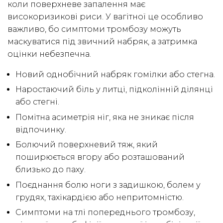
коли поверхневе запалення має
високоризикові риси. У вагітної це особливо
важливо, бо симптоми тромбозу можуть
маскуватися під звичний набряк, а затримка
оцінки небезпечна.
Новий однобічний набряк гомілки або стегна.
Наростаючий біль у литці, підколінній ділянці
або стегні.
Помітна асиметрія ніг, яка не зникає після
відпочинку.
Болючий поверхневий тяж, який
поширюється вгору або розташований
близько до паху.
Поєднання болю ноги з задишкою, болем у
грудях, тахікардією або непритомністю.
Симптоми на тлі попереднього тромбозу,