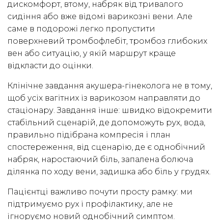
дискомфорт, втому, набряк від тривалого
сидіння або вже відомі варикозні вени. Але
саме в подорожі легко пропустити
поверхневий тромбофлебіт, тромбоз глибоких
вен або ситуацію, у якій маршрут краще
відкласти до оцінки.
Клінічне завдання акушера-гінеколога не в тому,
щоб усіх вагітних із варикозом направляти до
стаціонару. Завдання інше: швидко відокремити
стабільний сценарій, де допоможуть рух, вода,
правильно підібрана компресія і план
спостереження, від сценарію, де є однобічний
набряк, наростаючий біль, запалена болюча
ділянка по ходу вени, задишка або біль у грудях.
Пацієнтці важливо почути просту рамку: ми
підтримуємо рух і профілактику, але не
ігноруємо новий однобічний симптом.