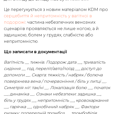
Це перегукується з новим матеріалом KDM про
серцебиття й непритомність у вагітної в
подорожі
: частина небезпечних венозних
сценаріїв проявляється не лише ногою, а й
задишкою, болем у грудях, слабкістю або
непритомністю.
Що записати в документації
Вагітність __ тижнів. Подорож: дата __, тривалість
сидіння __ год, переліт/авто/поїзд __, доступ до
допомоги __. Скарга: тяжкість / набряк / болюча
поверхнева вена / почервоніння / біль у литці __.
Симетрія ніг: так/ні __. Локалізація болю __, початок
__, динаміка __. Ознаки небезпеки: задишка __,
біль у грудях __, непритомність __, кровохаркання
__, гарячка __, однобічний набряк __. Фактори
ризику: попередній тромбоз __, тромбофілія __,