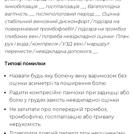
іммобілізація __, госпіталізація __, багатоплідна
вагітність __, післяпологовий період __. Оцінка:
стабільний венозний дискомфорт / підозра на
поверхневий тромбофлебіт / підозра на тромбоз
глибоких вен / потреба невідкладної оцінки. План:
рух і вода / компресія / УЗД вен / маршрут
перенести / невідкладна допомога __.
Типові помилки
Назвати будь-яку болючу вену варикозом без
оцінки асиметрії та поширення болю.
Радити компресійні панчохи при задишці або
болю у грудях замість невідкладної оцінки.
Не запитати про попередній тромбоз,
тромбофілію, госпіталізацію або тривалу
нерухомість.
Дозволити довгий переліт при неоціненому