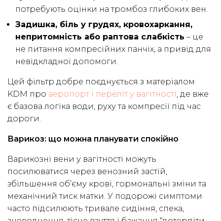
потребують оцінки на тромбоз глибоких вен.
Задишка, біль у грудях, кровохаркання,
непритомність або раптова слабкість
– це
не питання компресійних панчіх, а привід для
невідкладної допомоги.
Цей фільтр добре поєднується з матеріалом
KDM про
аеропорт і переліт у вагітності
, де вже
є базова логіка води, руху та компресії під час
дороги.
Варикоз: що можна планувати спокійно
Варикозні вени у вагітності можуть
посилюватися через венозний застій,
збільшення об’єму крові, гормональні зміни та
механічний тиск матки. У подорожі симптоми
часто підсилюють тривале сидіння, спека,
зневоднення, тісне взуття і бажання “дотерпіти