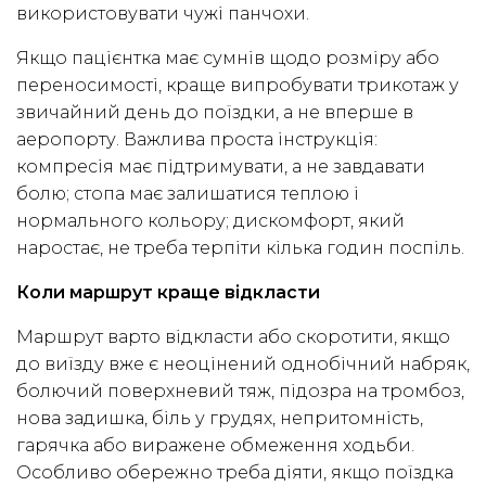
використовувати чужі панчохи.
Якщо пацієнтка має сумнів щодо розміру або
переносимості, краще випробувати трикотаж у
звичайний день до поїздки, а не вперше в
аеропорту. Важлива проста інструкція:
компресія має підтримувати, а не завдавати
болю; стопа має залишатися теплою і
нормального кольору; дискомфорт, який
наростає, не треба терпіти кілька годин поспіль.
Коли маршрут краще відкласти
Маршрут варто відкласти або скоротити, якщо
до виїзду вже є неоцінений однобічний набряк,
болючий поверхневий тяж, підозра на тромбоз,
нова задишка, біль у грудях, непритомність,
гарячка або виражене обмеження ходьби.
Особливо обережно треба діяти, якщо поїздка