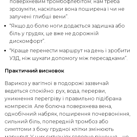
поверхневим тромбофлебітом; нам треба
зрозуміти, наскільки вона поширена і чи не
залучені глибші вени”.
“Якщо до болю ноги додається задишка або
біль у грудях, це вже не дорожній
дискомфорт”.
“Краще перенести маршрут на день і зробити
УЗД, ніж шукати допомогу між пересадками”.
Практичний висновок
Варикоз у вагітної в подорожі зазвичай
ведеться спокійно: рух, вода, перерви,
уникнення перегріву і правильно підібрана
компресія. Але болюча поверхнева вена,
однобічний набряк, поширення почервоніння,
сильний біль, попередній тромбоз або
симптоми з боку грудної клітки змінюють
маршрут. У цих ситуаціях головне рішення – не