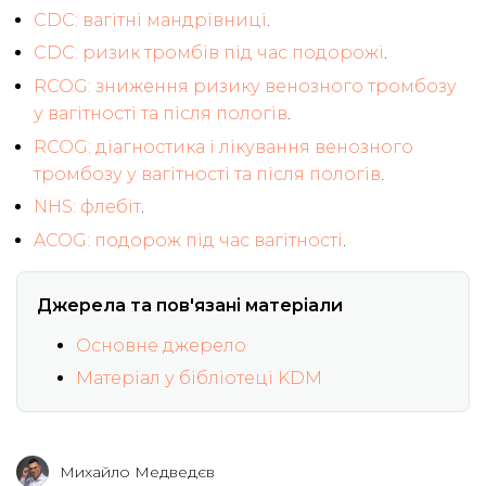
CDC: вагітні мандрівниці
.
CDC: ризик тромбів під час подорожі
.
RCOG: зниження ризику венозного тромбозу
у вагітності та після пологів
.
RCOG: діагностика і лікування венозного
тромбозу у вагітності та після пологів
.
NHS: флебіт
.
ACOG: подорож під час вагітності
.
Джерела та пов'язані матеріали
Основне джерело
Матеріал у бібліотеці KDM
Михайло Медведєв