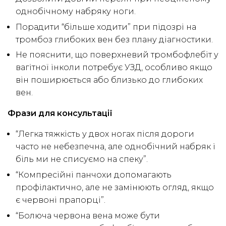
однобічному набряку ноги.
Порадити “більше ходити” при підозрі на
тромбоз глибоких вен без плану діагностики.
Не пояснити, що поверхневий тромбофлебіт у
вагітної інколи потребує УЗД, особливо якщо
він поширюється або близько до глибоких
вен.
Фрази для консультації
“Легка тяжкість у двох ногах після дороги
часто не небезпечна, але однобічний набряк і
біль ми не списуємо на спеку”.
“Компресійні панчохи допомагають
профілактично, але не замінюють огляд, якщо
є червоні прапорці”.
“Болюча червона вена може бути