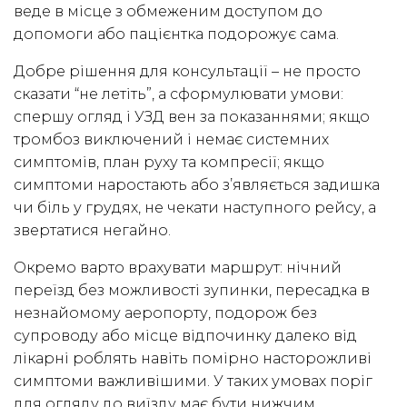
веде в місце з обмеженим доступом до
допомоги або пацієнтка подорожує сама.
Добре рішення для консультації – не просто
сказати “не летіть”, а сформулювати умови:
спершу огляд і УЗД вен за показаннями; якщо
тромбоз виключений і немає системних
симптомів, план руху та компресії; якщо
симптоми наростають або з’являється задишка
чи біль у грудях, не чекати наступного рейсу, а
звертатися негайно.
Окремо варто врахувати маршрут: нічний
переїзд без можливості зупинки, пересадка в
незнайомому аеропорту, подорож без
супроводу або місце відпочинку далеко від
лікарні роблять навіть помірно насторожливі
симптоми важливішими. У таких умовах поріг
для огляду до виїзду має бути нижчим.