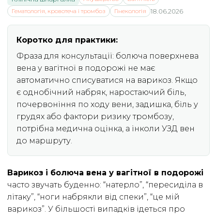
Гематологія, кровотеча і тромбоз
Гінекологія
18.06.2026
Коротко для практики:
Фраза для консультації: болюча поверхнева
вена у вагітної в подорожі не має
автоматично списуватися на варикоз. Якщо
є однобічний набряк, наростаючий біль,
почервоніння по ходу вени, задишка, біль у
грудях або фактори ризику тромбозу,
потрібна медична оцінка, а інколи УЗД вен
до маршруту.
Варикоз і болюча вена у вагітної в подорожі
часто звучать буденно: “натерло”, “пересиділа в
літаку”, “ноги набрякли від спеки”, “це мій
варикоз”. У більшості випадків ідеться про