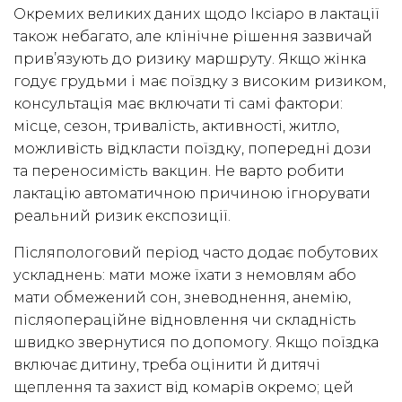
Окремих великих даних щодо Іксіаро в лактації
також небагато, але клінічне рішення зазвичай
прив’язують до ризику маршруту. Якщо жінка
годує грудьми і має поїздку з високим ризиком,
консультація має включати ті самі фактори:
місце, сезон, тривалість, активності, житло,
можливість відкласти поїздку, попередні дози
та переносимість вакцин. Не варто робити
лактацію автоматичною причиною ігнорувати
реальний ризик експозиції.
Післяпологовий період часто додає побутових
ускладнень: мати може їхати з немовлям або
мати обмежений сон, зневоднення, анемію,
післяопераційне відновлення чи складність
швидко звернутися по допомогу. Якщо поїздка
включає дитину, треба оцінити й дитячі
щеплення та захист від комарів окремо; цей