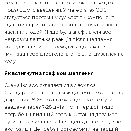
компонент вакцини є протипоказанням до
подальшого введення. У матеріалах CDC
згадується протаміну сульфат як компонент,
здатний спричиняти реакції гіперчутливості в
частини людей. Якщо була анафілаксія або
незрозуміла тяжка реакція після щеплення,
консультація має переходити до фахівця з
імунізації або алерголога, а не вирішуватися на
ходу.
Як встигнути з графіком щеплення
Схема Іксіаро складається з двох доз.
Стандартний інтервал між дозами – 28 днів. Для
дорослих 18-65 років друга доза може бути
введена через 7-28 днів після першої, якщо
потрібен швидший графік. Остання доза має
бути щонайменше за 1 тиждень до потенційної
експозиції. Це треба проговорити на першій