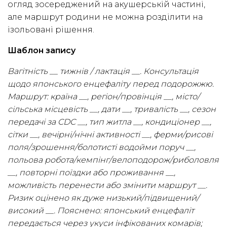
огляд зосереджений на акушерській частині,
але маршрут родини не можна розділити на
ізольовані рішення.
Шаблон запису
Вагітність __ тижнів / лактація __. Консультація
щодо японського енцефаліту перед подорожжю.
Маршрут: країна __, регіон/провінція __, місто/
сільська місцевість __, дати __, тривалість __, сезон
передачі за CDC __, тип житла __, кондиціонер __,
сітки __, вечірні/нічні активності __, ферми/рисові
поля/зрошення/болотисті водойми поруч __,
польова робота/кемпінг/велоподорож/риболовля
__, повторні поїздки або проживання __,
можливість перенести або змінити маршрут __.
Ризик оцінено як дуже низький/підвищений/
високий __. Пояснено: японський енцефаліт
передається через укуси інфікованих комарів;