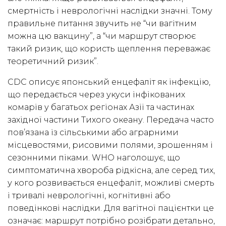
смертність і неврологічні наслідки значні. Тому
правильне питання звучить не “чи вагітним
можна цю вакцину”, а “чи маршрут створює
такий ризик, що користь щеплення переважає
теоретичний ризик”.
CDC описує японський енцефаліт як інфекцію,
що передається через укуси інфікованих
комарів у багатьох регіонах Азії та частинах
західної частини Тихого океану. Передача часто
пов’язана із сільськими або аграрними
місцевостями, рисовими полями, зрошенням і
сезонними піками. WHO наголошує, що
симптоматична хвороба рідкісна, але серед тих,
у кого розвивається енцефаліт, можливі смерть
і тривалі неврологічні, когнітивні або
поведінкові наслідки. Для вагітної пацієнтки це
означає: маршрут потрібно розібрати детально,