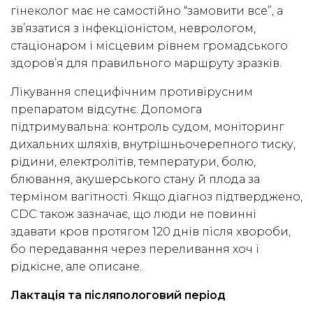
гінеколог має не самостійно “замовити все”, а
зв’язатися з інфекціоністом, неврологом,
стаціонаром і місцевим рівнем громадського
здоров’я для правильного маршруту зразків.
Лікування специфічним противірусним
препаратом відсутнє. Допомога
підтримувальна: контроль судом, моніторинг
дихальних шляхів, внутрішньочерепного тиску,
рідини, електролітів, температури, болю,
блювання, акушерського стану й плода за
терміном вагітності. Якщо діагноз підтверджено,
CDC також зазначає, що люди не повинні
здавати кров протягом 120 днів після хвороби,
бо передавання через переливання хоч і
рідкісне, але описане.
Лактація та післяпологовий період