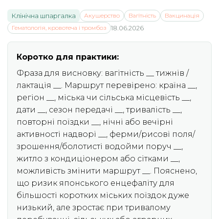
Клінічна шпаргалка
Акушерство
Вагітність
Вакцинація
Гематологія, кровотеча і тромбоз
18.06.2026
Коротко для практики:
Фраза для висновку: вагітність __ тижнів /
лактація __. Маршрут перевірено: країна __,
регіон __, міська чи сільська місцевість __,
дати __, сезон передачі __, тривалість __,
повторні поїздки __, нічні або вечірні
активності надворі __, ферми/рисові поля/
зрошення/болотисті водойми поруч __,
житло з кондиціонером або сітками __,
можливість змінити маршрут __. Пояснено,
що ризик японського енцефаліту для
більшості коротких міських поїздок дуже
низький, але зростає при тривалому