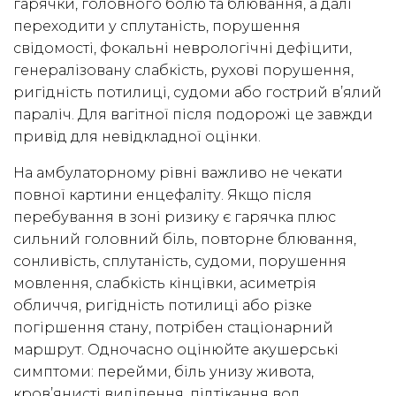
гарячки, головного болю та блювання, а далі
переходити у сплутаність, порушення
свідомості, фокальні неврологічні дефіцити,
генералізовану слабкість, рухові порушення,
ригідність потилиці, судоми або гострий в’ялий
параліч. Для вагітної після подорожі це завжди
привід для невідкладної оцінки.
На амбулаторному рівні важливо не чекати
повної картини енцефаліту. Якщо після
перебування в зоні ризику є гарячка плюс
сильний головний біль, повторне блювання,
сонливість, сплутаність, судоми, порушення
мовлення, слабкість кінцівки, асиметрія
обличчя, ригідність потилиці або різке
погіршення стану, потрібен стаціонарний
маршрут. Одночасно оцінюйте акушерські
симптоми: перейми, біль унизу живота,
кров’янисті виділення, підтікання вод,