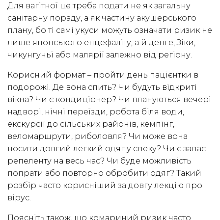
Для вагітної це треба подати не як загальну
санітарну пораду, а як частину акушерського
плану, бо ті самі укуси можуть означати ризик не
лише японського енцефаліту, а й денге, Зіки,
чикунгуньї або малярії залежно від регіону.
Корисний формат – пройти день пацієнтки в
подорожі. Де вона спить? Чи будуть відкриті
вікна? Чи є кондиціонер? Чи плануються вечері
надворі, нічні переїзди, робота біля води,
екскурсії до сільських районів, кемпінг,
веломаршрути, риболовля? Чи може вона
носити довгий легкий одяг у спеку? Чи є запас
репеленту на весь час? Чи буде можливість
попрати або повторно обробити одяг? Такий
розбір часто корисніший за довгу лекцію про
вірус.
Поясніть також, що комариний ризик часто