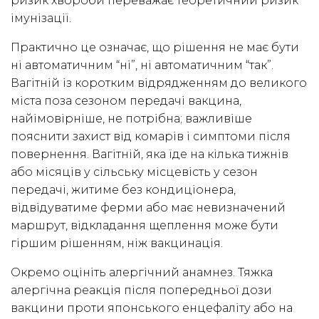
ризик хвороби переважає теоретичний ризик
імунізації.
Практично це означає, що рішення не має бути
ні автоматичним “ні”, ні автоматичним “так”.
Вагітній із коротким відрядженням до великого
міста поза сезоном передачі вакцина,
найімовірніше, не потрібна; важливіше
пояснити захист від комарів і симптоми після
повернення. Вагітній, яка їде на кілька тижнів
або місяців у сільську місцевість у сезон
передачі, житиме без кондиціонера,
відвідуватиме ферми або має невизначений
маршрут, відкладання щеплення може бути
гіршим рішенням, ніж вакцинація.
Окремо оцініть алергічний анамнез. Тяжка
алергічна реакція після попередньої дози
вакцини проти японського енцефаліту або на