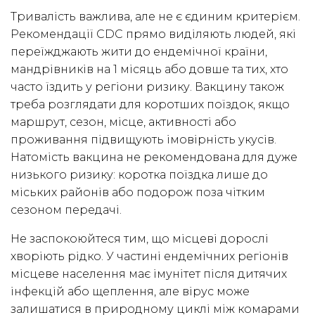
Тривалість важлива, але не є єдиним критерієм.
Рекомендації CDC прямо виділяють людей, які
переїжджають жити до ендемічної країни,
мандрівників на 1 місяць або довше та тих, хто
часто їздить у регіони ризику. Вакцину також
треба розглядати для коротших поїздок, якщо
маршрут, сезон, місце, активності або
проживання підвищують імовірність укусів.
Натомість вакцина не рекомендована для дуже
низького ризику: коротка поїздка лише до
міських районів або подорож поза чітким
сезоном передачі.
Не заспокоюйтеся тим, що місцеві дорослі
хворіють рідко. У частині ендемічних регіонів
місцеве населення має імунітет після дитячих
інфекцій або щеплення, але вірус може
залишатися в природному циклі між комарами