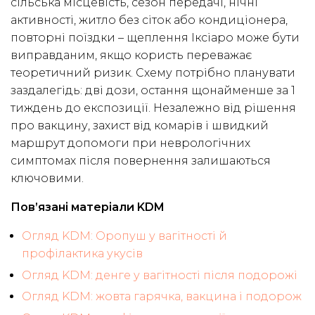
сільська місцевість, сезон передачі, нічні
активності, житло без сіток або кондиціонера,
повторні поїздки – щеплення Іксіаро може бути
виправданим, якщо користь переважає
теоретичний ризик. Схему потрібно планувати
заздалегідь: дві дози, остання щонайменше за 1
тиждень до експозиції. Незалежно від рішення
про вакцину, захист від комарів і швидкий
маршрут допомоги при неврологічних
симптомах після повернення залишаються
ключовими.
Пов’язані матеріали KDM
Огляд KDM: Оропуш у вагітності й
профілактика укусів
Огляд KDM: денге у вагітності після подорожі
Огляд KDM: жовта гарячка, вакцина і подорож