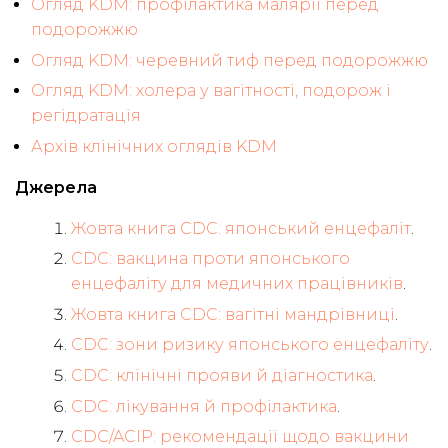
Огляд KDM: профілактика малярії перед
подорожжю
Огляд KDM: черевний тиф перед подорожжю
Огляд KDM: холера у вагітності, подорож і
регідратація
Архів клінічних оглядів KDM
Джерела
Жовта книга CDC: японський енцефаліт
.
CDC: вакцина проти японського
енцефаліту для медичних працівників
.
Жовта книга CDC: вагітні мандрівниці
.
CDC: зони ризику японського енцефаліту
.
CDC: клінічні прояви й діагностика
.
CDC: лікування й профілактика
.
CDC/ACIP: рекомендації щодо вакцини