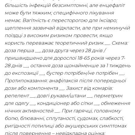
більшість інфекцій безсимптомні, але енцефаліт
може бути тяжким; специфічного лікування
немає. Вагітність є пересторогою для Іксіаро;
щеплення зазвичай відкласти, але при неминучій
поїздці з високим ризиком провести, якщо
користь переважає теоретичний ризик __. Схема:
доза перша __, доза друга через 28 днів /
пришвидшено для дорослої 18-65 років через 7-
28 днів __, остання доза щонайменше за 1 тиждень
до експозиції __, бустер потрібен/не потрібен __.
Протипоказання: анафілаксія після попередньої
дози або компонента __. Захист від комарів:
репелент __, довгі рукави/штани __, перметрин
для одягу __, кондиціонер або сітки __, обмеження
нічних активностей __. При гарячці, головному
болю, блюванні, сплутаності, судомах, слабкості,
ригідності потилиці або акушерських симптомах
після повернення – невідкладна оцінка;