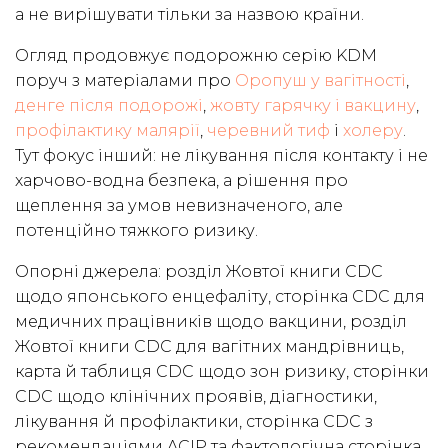
а не вирішувати тільки за назвою країни.
Огляд продовжує подорожню серію KDM
поруч з матеріалами про
Оропуш у вагітності
,
денге після подорожі
,
жовту гарячку і вакцину
,
профілактику малярії
,
черевний тиф
і
холеру
.
Тут фокус інший: не лікування після контакту і не
харчово-водна безпека, а рішення про
щеплення за умов невизначеного, але
потенційно тяжкого ризику.
Опорні джерела: розділ Жовтої книги CDC
щодо японського енцефаліту, сторінка CDC для
медичних працівників щодо вакцини, розділ
Жовтої книги CDC для вагітних мандрівниць,
карта й таблиця CDC щодо зон ризику, сторінки
CDC щодо клінічних проявів, діагностики,
лікування й профілактики, сторінка CDC з
рекомендаціями ACIP та фактологічна сторінка