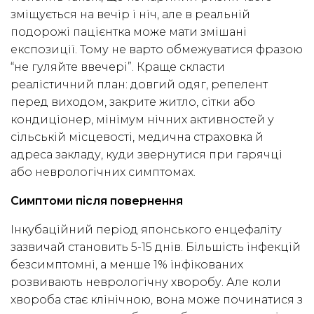
зміщується на вечір і ніч, але в реальній
подорожі пацієнтка може мати змішані
експозиції. Тому не варто обмежуватися фразою
“не гуляйте ввечері”. Краще скласти
реалістичний план: довгий одяг, репелент
перед виходом, закрите житло, сітки або
кондиціонер, мінімум нічних активностей у
сільській місцевості, медична страховка й
адреса закладу, куди звернутися при гарячці
або неврологічних симптомах.
Симптоми після повернення
Інкубаційний період японського енцефаліту
зазвичай становить 5-15 днів. Більшість інфекцій
безсимптомні, а менше 1% інфікованих
розвивають неврологічну хворобу. Але коли
хвороба стає клінічною, вона може починатися з