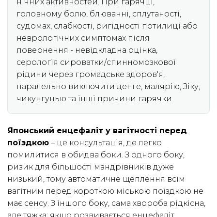
нічних активностей. При гарячці,
головному болю, блюванні, сплутаності,
судомах, слабкості, ригідності потилиці або
неврологічних симптомах після
повернення - невідкладна оцінка,
серологія сироватки/спинномозкової
рідини через громадське здоров'я,
паралельно виключити денге, малярію, Зіку,
чикунгунью та інші причини гарячки.
Японський енцефаліт у вагітності перед
поїздкою
– це консультація, де легко
помилитися в обидва боки. З одного боку,
ризик для більшості мандрівників дуже
низький, тому автоматичне щеплення всім
вагітним перед короткою міською поїздкою не
має сенсу. З іншого боку, сама хвороба рідкісна,
але тяжка: якщо розвивається енцефаліт,