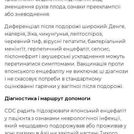
зменшення рухів плода, ознаки прееклампсії
або зневоднення.
Диференціал після подорожі широкий. Денге,
малярія, Зіка, чикунгунья, лептоспіроз,
черевний тиф, вірусні гепатити, бактеріальний
менінгіт, герпетичний енцефаліт, сепсис,
пієлонефрит і акушерські ускладнення можуть
перетинатися симптомами. Вакцинація проти
японського енцефаліту не виключає ці діагнози
і не скасовує потреби в стандартному
оцінюванні гарячки у вагітної після подорожі.
Діагностика і маршрут допомоги
CDC радить підозрювати японський енцефаліт
у пацієнта з ознаками неврологічної інфекції,
який нещодавно подорожував або проживав у
зоні ризику в Азії чи західній частині Тихого