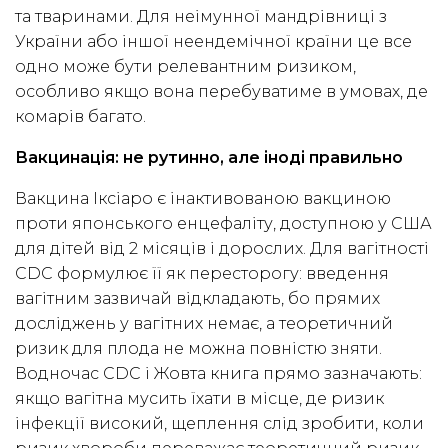
та тваринами. Для неімунної мандрівниці з
України або іншої неендемічної країни це все
одно може бути релевантним ризиком,
особливо якщо вона перебуватиме в умовах, де
комарів багато.
Вакцинація: не рутинно, але іноді правильно
Вакцина Іксіаро є інактивованою вакциною
проти японського енцефаліту, доступною у США
для дітей від 2 місяців і дорослих. Для вагітності
CDC формулює її як пересторогу: введення
вагітним зазвичай відкладають, бо прямих
досліджень у вагітних немає, а теоретичний
ризик для плода не можна повністю зняти.
Водночас CDC і Жовта книга прямо зазначають:
якщо вагітна мусить їхати в місце, де ризик
інфекції високий, щеплення слід зробити, коли