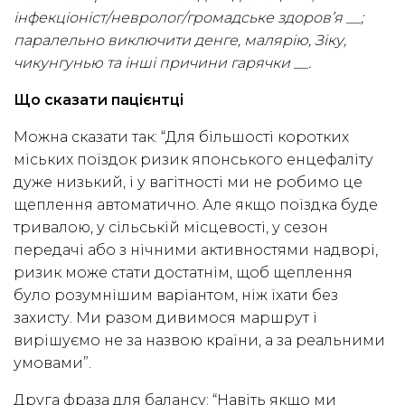
інфекціоніст/невролог/громадське здоров’я __;
паралельно виключити денге, малярію, Зіку,
чикунгунью та інші причини гарячки __.
Що сказати пацієнтці
Можна сказати так: “Для більшості коротких
міських поїздок ризик японського енцефаліту
дуже низький, і у вагітності ми не робимо це
щеплення автоматично. Але якщо поїздка буде
тривалою, у сільській місцевості, у сезон
передачі або з нічними активностями надворі,
ризик може стати достатнім, щоб щеплення
було розумнішим варіантом, ніж їхати без
захисту. Ми разом дивимося маршрут і
вирішуємо не за назвою країни, а за реальними
умовами”.
Друга фраза для балансу: “Навіть якщо ми