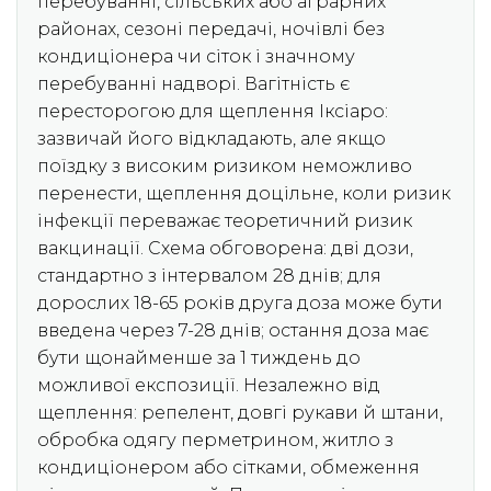
перебуванні, сільських або аграрних
районах, сезоні передачі, ночівлі без
кондиціонера чи сіток і значному
перебуванні надворі. Вагітність є
пересторогою для щеплення Іксіаро:
зазвичай його відкладають, але якщо
поїздку з високим ризиком неможливо
перенести, щеплення доцільне, коли ризик
інфекції переважає теоретичний ризик
вакцинації. Схема обговорена: дві дози,
стандартно з інтервалом 28 днів; для
дорослих 18-65 років друга доза може бути
введена через 7-28 днів; остання доза має
бути щонайменше за 1 тиждень до
можливої експозиції. Незалежно від
щеплення: репелент, довгі рукави й штани,
обробка одягу перметрином, житло з
кондиціонером або сітками, обмеження