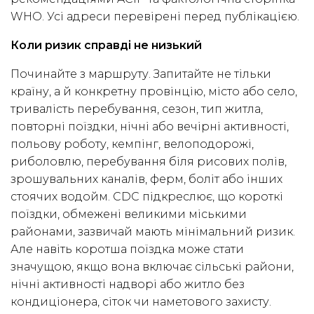
WHO. Усі адреси перевірені перед публікацією.
Коли ризик справді не низький
Починайте з маршруту. Запитайте не тільки
країну, а й конкретну провінцію, місто або село,
тривалість перебування, сезон, тип житла,
повторні поїздки, нічні або вечірні активності,
польову роботу, кемпінг, велоподорожі,
риболовлю, перебування біля рисових полів,
зрошувальних каналів, ферм, боліт або інших
стоячих водойм. CDC підкреслює, що короткі
поїздки, обмежені великими міськими
районами, зазвичай мають мінімальний ризик.
Але навіть коротша поїздка може стати
значущою, якщо вона включає сільські райони,
нічні активності надворі або житло без
кондиціонера, сіток чи наметового захисту.