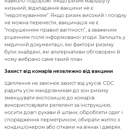
навколо подорожі. Якщо ризик маршруту
низький, відкладання вакцини не є
“недолікуванням”. Якщо ризик високий і поїздку
не можна перенести, вакцинація не є
“порушенням правил вагітності”, а зваженим
рішенням після інформованої згоди. Запишіть у
медичній документації, які фактори ризику
були знайдені, які альтернативи обговорені й
чому вибрано саме такий план.
Захист від комарів незалежно від вакцини
Щеплення не замінює захист від укусів. CDC
радить усім мандрівникам до зон ризику
зменшувати експозицію до комарів:
використовувати репелент за інструкцією,
носити довгі рукави й штани, обробляти одяг і
спорядження перметрином, обирати житло з
кондиціонером або сітками на вікнах і дверях.