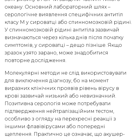
океану. Основний лабораторний шлях –
серологічне виявлення специфічних антитіл
класу М у сироватці або спинномозковій рідині.
У спинномозковій рідині антитіла зазвичай
визначаються через кілька днів після початку
симптомів, у сироватці – дещо пізніше. Якщо
зразок узято зарано, може знадобитися
повторне дослідження.
Молекулярні методи не слід використовувати
для виключення діагнозу, бо на момент
виразних клінічних проявів рівень вірусу в
крові зазвичай низький або невизначний.
Позитивна серологія може потребувати
підтвердження нейтралізаційним тестом,
особливо з огляду на перехресні реакції з
іншими флавівірусами або попередні
щеплення. Практично це означає, що акушер-