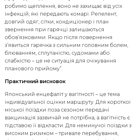
робимо щеплення, воно не захищає від усіх
інфекцій, які передають комарі. Репелент,
довгий одяг, сітки, кондиціонер і план
звернення при гарячці залишаються
обов’язковими. Якщо після повернення
з’явиться гарячка з сильним головним болем,
блюванням, сплутаністю, судомами або
слабкістю – це не ситуація для очікування
планового прийому”.
Практичний висновок
Японський енцефаліт у вагітності – це тема
індивідуальної оцінки маршруту. Для короткої
міської поїздки поза сезоном передачі
вакцинація зазвичай не потрібна, а вагітність є
підставою її відкласти. Для неминучої поїздки з
високим ризиком – тривале перебування,