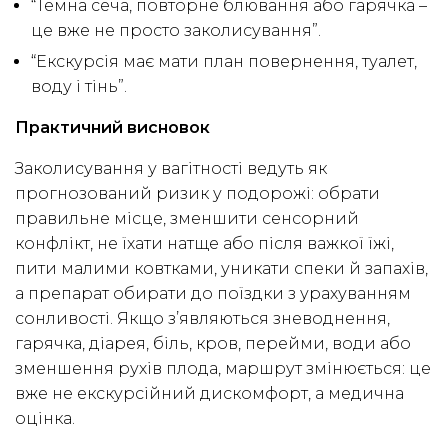
“Темна сеча, повторне блювання або гарячка –
це вже не просто заколисування”.
“Екскурсія має мати план повернення, туалет,
воду і тінь”.
Практичний висновок
Заколисування у вагітності ведуть як
прогнозований ризик у подорожі: обрати
правильне місце, зменшити сенсорний
конфлікт, не їхати натще або після важкої їжі,
пити малими ковтками, уникати спеки й запахів,
а препарат обирати до поїздки з урахуванням
сонливості. Якщо з’являються зневоднення,
гарячка, діарея, біль, кров, перейми, води або
зменшення рухів плода, маршрут змінюється: це
вже не екскурсійний дискомфорт, а медична
оцінка.