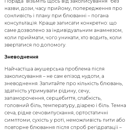
Порада “візьміть щось від заколисування” без
назви, дози, часу прийому, попередження про
сонливість і плану при блюванні – погана
консультація. Краще записати конкретно: що
саме дозволено за індивідуальним анамнезом,
коли приймати, чого уникати, хто водить, коли
звертатися по допомогу.
Зневоднення
Найчастіша акушерська проблема після
заколисування – не сам епізод нудоти, а
зневоднення. Запитайте про кількість блювань,
здатність утримувати рідину, сечу,
запаморочення, серцебиття, слабкість,
головний біль, температуру, діарею і біль. Темна
сеча, рідке сечовипускання, ортостатичні
симптоми, сухість у роті, неможливість пити або
повторне блювання після спроб регідратації –