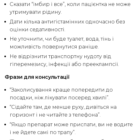
Сказати “імбир і все”, коли пацієнтка не може
утримувати рідину.
Дати кілька антигістамінних одночасно без
оцінки седативності.
Не уточнити, чи буде туалет, вода, тінь і
можливість повернутися раніше.
Не відрізнити транспортну нудоту від
гіперемезису, інфекції або прееклампсії.
Фрази для консультації
“Заколисування краще попередити до
посадки, ніж лікувати посеред хвилі”.
“Сідайте там, де менше руху, дивіться на
горизонт і не читайте з телефона”.
“Якщо препарат може приспати, ви не водите
і не йдете самі по трапу”.