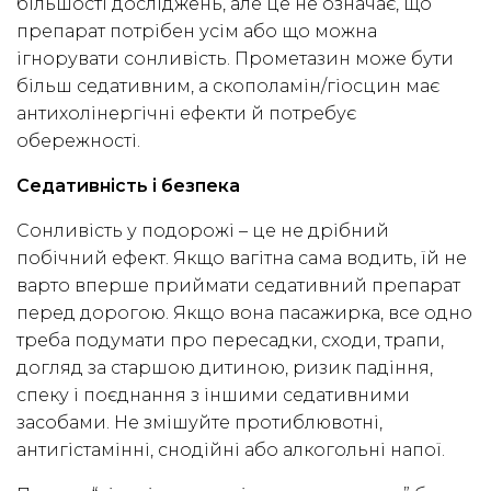
більшості досліджень, але це не означає, що
препарат потрібен усім або що можна
ігнорувати сонливість. Прометазин може бути
більш седативним, а скополамін/гіосцин має
антихолінергічні ефекти й потребує
обережності.
Седативність і безпека
Сонливість у подорожі – це не дрібний
побічний ефект. Якщо вагітна сама водить, їй не
варто вперше приймати седативний препарат
перед дорогою. Якщо вона пасажирка, все одно
треба подумати про пересадки, сходи, трапи,
догляд за старшою дитиною, ризик падіння,
спеку і поєднання з іншими седативними
засобами. Не змішуйте протиблювотні,
антигістамінні, снодійні або алкогольні напої.