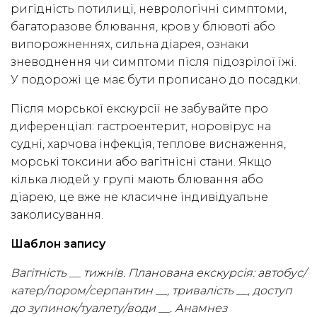
ригідність потилиці, неврологічні симптоми,
багаторазове блювання, кров у блювоті або
випорожненнях, сильна діарея, ознаки
зневоднення чи симптоми після підозрілої їжі.
У подорожі це має бути прописано до посадки.
Після морської екскурсії не забувайте про
диференціал: гастроентерит, норовірус на
судні, харчова інфекція, теплове виснаження,
морські токсини або вагітнісні стани. Якщо
кілька людей у групі мають блювання або
діарею, це вже не класичне індивідуальне
заколисування.
Шаблон запису
Вагітність __ тижнів. Планована екскурсія: автобус/
катер/пором/серпантин __, тривалість __, доступ
до зупинок/туалету/води __. Анамнез