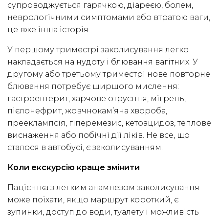
супроводжується гарячкою, діареєю, болем,
неврологічними симптомами або втратою ваги,
це вже інша історія.
У першому триместрі заколисування легко
накладається на нудоту і блювання вагітних. У
другому або третьому триместрі нове повторне
блювання потребує ширшого мислення:
гастроентерит, харчове отруєння, мігрень,
пієлонефрит, жовчнокам’яна хвороба,
прееклампсія, гіперемезис, кетоацидоз, теплове
виснаження або побічні дії ліків. Не все, що
сталося в автобусі, є заколисуванням.
Коли екскурсію краще змінити
Пацієнтка з легким анамнезом заколисування
може поїхати, якщо маршрут короткий, є
зупинки, доступ до води, туалету і можливість