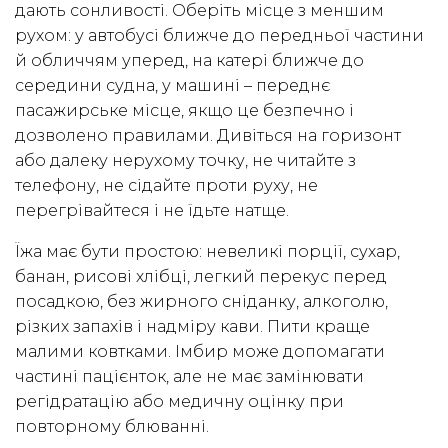
дають сонливості. Оберіть місце з меншим
рухом: у автобусі ближче до передньої частини
й обличчям уперед, на катері ближче до
середини судна, у машині – переднє
пасажирське місце, якщо це безпечно і
дозволено правилами. Дивіться на горизонт
або далеку нерухому точку, не читайте з
телефону, не сідайте проти руху, не
перегрівайтеся і не їдьте натще.
Їжа має бути простою: невеликі порції, сухар,
банан, рисові хлібці, легкий перекус перед
посадкою, без жирного сніданку, алкоголю,
різких запахів і надміру кави. Пити краще
малими ковтками. Імбир може допомагати
частині пацієнток, але не має замінювати
регідратацію або медичну оцінку при
повторному блюванні.