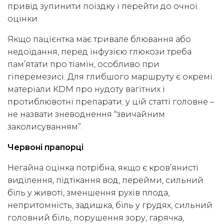
привід зупинити поїздку і перейти до очної
оцінки.
Якщо пацієнтка має тривале блювання або
недоїдання, перед інфузією глюкози треба
пам’ятати про тіамін, особливо при
гіперемезисі. Для глибшого маршруту є окремі
матеріали KDM про нудоту вагітних і
протиблювотні препарати; у цій статті головне –
не назвати зневоднення “звичайним
заколисуванням”.
Червоні прапорці
Негайна оцінка потрібна, якщо є кров’янисті
виділення, підтікання вод, перейми, сильний
біль у животі, зменшення рухів плода,
непритомність, задишка, біль у грудях, сильний
головний біль, порушення зору, гарячка,