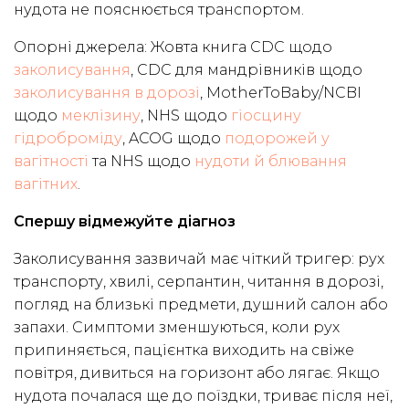
нудота не пояснюється транспортом.
Опорні джерела: Жовта книга CDC щодо
заколисування
, CDC для мандрівників щодо
заколисування в дорозі
, MotherToBaby/NCBI
щодо
меклізину
, NHS щодо
гіосцину
гідроброміду
, ACOG щодо
подорожей у
вагітності
та NHS щодо
нудоти й блювання
вагітних
.
Спершу відмежуйте діагноз
Заколисування зазвичай має чіткий тригер: рух
транспорту, хвилі, серпантин, читання в дорозі,
погляд на близькі предмети, душний салон або
запахи. Симптоми зменшуються, коли рух
припиняється, пацієнтка виходить на свіже
повітря, дивиться на горизонт або лягає. Якщо
нудота почалася ще до поїздки, триває після неї,