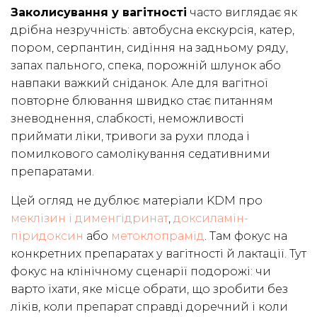
Заколисування у вагітності
часто виглядає як
дрібна незручність: автобусна екскурсія, катер,
пором, серпантин, сидіння на задньому ряду,
запах пального, спека, порожній шлунок або
навпаки важкий сніданок. Але для вагітної
повторне блювання швидко стає питанням
зневоднення, слабкості, неможливості
приймати ліки, тривоги за рухи плода і
помилкового самолікування седативними
препаратами.
Цей огляд не дублює матеріали KDM про
меклізин і дименгідринат
,
доксиламін-
піридоксин
або
метоклопрамід
. Там фокус на
конкретних препаратах у вагітності й лактації. Тут
фокус на клінічному сценарії подорожі: чи
варто їхати, яке місце обрати, що зробити без
ліків, коли препарат справді доречний і коли