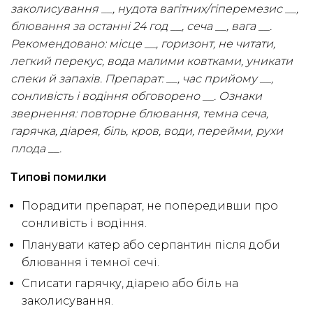
заколисування __, нудота вагітних/гіперемезис __,
блювання за останні 24 год __, сеча __, вага __.
Рекомендовано: місце __, горизонт, не читати,
легкий перекус, вода малими ковтками, уникати
спеки й запахів. Препарат: __, час прийому __,
сонливість і водіння обговорено __. Ознаки
звернення: повторне блювання, темна сеча,
гарячка, діарея, біль, кров, води, перейми, рухи
плода __.
Типові помилки
Порадити препарат, не попередивши про
сонливість і водіння.
Планувати катер або серпантин після доби
блювання і темної сечі.
Списати гарячку, діарею або біль на
заколисування.