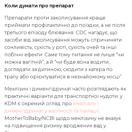
Коли думати про препарат
Препарати проти заколисування краще
приймати профілактично до поїздки, а не після
третього епізоду блювання. CDC нагадує, що
засоби від заколисування можуть спричиняти
сонливість, сухість у роті, сухість очей та інші
побічні ефекти. Саме тому питання не лише “чи
можна вагітній”, а й “чи буде вона водити,
доглядати за дитиною, сходити з катера по
трапу або орієнтуватися в незнайомому місці”.
Меклізин і дименгідринат часто розглядають як
практичні варіанти для транспортної нудоти; у
KDM є окремий огляд про
меклізин і
дименгідринат у вагітності та лактації
.
MotherToBaby/NCBI щодо меклізину не вказує
на підвищення ризику вроджених вад у