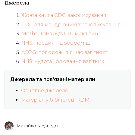
Джерела
Жовта книга CDC: заколисування
.
CDC для мандрівників: заколисування
.
MotherToBaby/NCBI: меклізин
.
NHS: гіосцин гідробромід
.
ACOG: подорожі під час вагітності
.
NHS: нудота і блювання вагітних
.
Джерела та пов'язані матеріали
Основне джерело
Матеріал у бібліотеці KDM
Михайло Медведєв