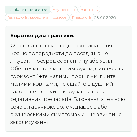
Клінічна шпаргалка
Акушерство
Вагітність
Гематологія, кровотеча і тромбоз
Гінекологія
18.06.2026
Коротко для практики:
Фраза для консультації: заколисування
краще попереджати до посадки, а не
лікувати посеред серпантину або хвилі.
Оберіть місце з меншим рухом, дивіться на
горизонт, їжте малими порціями, пийте
малими ковтками, не сідайте в душний
салон і не плануйте керування після
седативних препаратів. Блювання з темною
сечею, гарячкою, болем, діареєю або
акушерськими симптомами - не звичайне
заколисування.