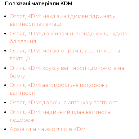
Пов’язані матеріали KDM
Огляд KDM: меклізин і дименгідринат у
вагітності та лактації
Огляд KDM: доксиламін-піридоксин, нудота і
блювання
Огляд KDM: метоклопрамід у вагітності та
лактації
Огляд KDM: круїз у вагітності і допомога на
борту
Огляд KDM: автомобільна подорож у
вагітності
Огляд KDM: дорожня аптечка у вагітності
Огляд KDM: медичний план вагітної в
подорожі
Архів клінічних оглядів KDM