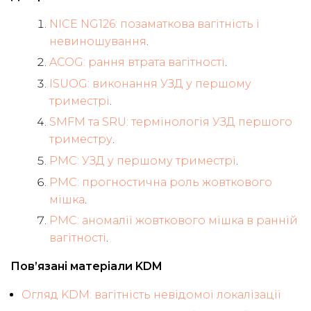
NICE NG126: позаматкова вагітність і
невиношування
.
ACOG: рання втрата вагітності
.
ISUOG: виконання УЗД у першому
триместрі
.
SMFM та SRU: термінологія УЗД першого
триместру
.
PMC: УЗД у першому триместрі
.
PMC: прогностична роль жовткового
мішка
.
PMC: аномалії жовткового мішка в ранній
вагітності
.
Пов’язані матеріали KDM
Огляд KDM: вагітність невідомої локалізації