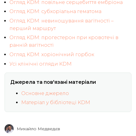
Огляд KDM: повільне серцебиття ембріона
Огляд KDM: субхоріальна гематома
Огляд KDM: невиношування вагітності –
перший маршрут
Огляд KDM: прогестерон при кровотечі в
ранній вагітності
Огляд KDM: хоріонічний горбок
Усі клінічні огляди KDM
Джерела та пов'язані матеріали
Основне джерело
Матеріал у бібліотеці KDM
Михайло Медведєв