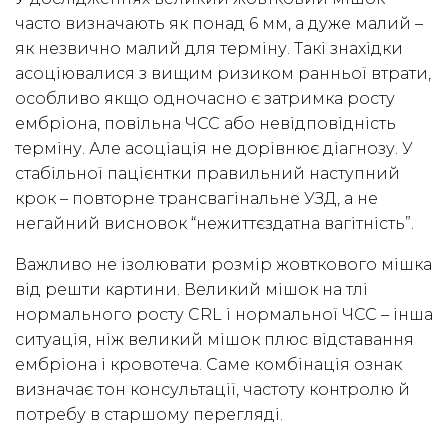
часто визначають як понад 6 мм, а дуже малий –
як незвично малий для терміну. Такі знахідки
асоціювалися з вищим ризиком ранньої втрати,
особливо якщо одночасно є затримка росту
ембріона, повільна ЧСС або невідповідність
терміну. Але асоціація не дорівнює діагнозу. У
стабільної пацієнтки правильний наступний
крок – повторне трансвагінальне УЗД, а не
негайний висновок “нежиттєздатна вагітність”.
Важливо не ізолювати розмір жовткового мішка
від решти картини. Великий мішок на тлі
нормального росту CRL і нормальної ЧСС – інша
ситуація, ніж великий мішок плюс відставання
ембріона і кровотеча. Саме комбінація ознак
визначає тон консультації, частоту контролю й
потребу в старшому перегляді.