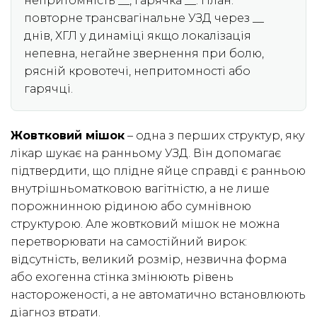
непритомність __, гарячка __. План:
повторне трансвагінальне УЗД через __
днів, ХГЛ у динаміці якщо локалізація
непевна, негайне звернення при болю,
рясній кровотечі, непритомності або
гарячці.
Жовтковий мішок
– одна з перших структур, яку
лікар шукає на ранньому УЗД. Він допомагає
підтвердити, що плідне яйце справді є ранньою
внутрішньоматковою вагітністю, а не лише
порожнинною рідиною або сумнівною
структурою. Але жовтковий мішок не можна
перетворювати на самостійний вирок:
відсутність, великий розмір, незвична форма
або ехогенна стінка змінюють рівень
настороженості, а не автоматично встановлюють
діагноз втрати.