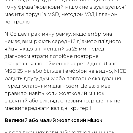
Тому фраза “жовтковий мішок не візуалізується”
має йти поруч із MSD, методом УЗД і планом
контролю.
NICE дає практичну рамку: якщо ембріона
немає, вимірюють середній діаметр плідного
яйця; якщо він менший за 25 мм, перед
діагнозом втрати потрібне повторне
сканування щонайменше через 7 днів. Якщо
MSD 25 мм або більше і ембріон не видно, NICE
радить другу думку або повторне сканування
перед остаточним діагнозом. Це важливе
правило: навіть коли жовтковий мішок
відсутній або виглядає незвично, рішення не
має випереджати валідні критерії.
Великий або малий жовтковий мішок
У дослідженнях великий жовтковий мішок