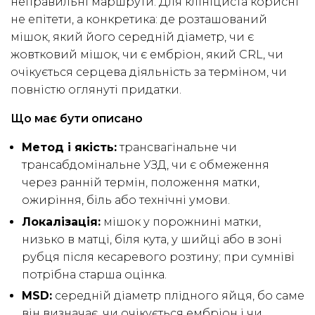
неправильні маршрути. Для клініциста корисні
не епітети, а конкретика: де розташований
мішок, який його середній діаметр, чи є
жовтковий мішок, чи є ембріон, який CRL, чи
очікується серцева діяльність за терміном, чи
повністю оглянуті придатки.
Що має бути описано
Метод і якість:
трансвагінальне чи
трансабдомінальне УЗД, чи є обмеження
через ранній термін, положення матки,
ожиріння, біль або технічні умови.
Локалізація:
мішок у порожнині матки,
низько в матці, біля кута, у шийці або в зоні
рубця після кесаревого розтину; при сумніві
потрібна старша оцінка.
MSD:
середній діаметр плідного яйця, бо саме
він визначає, чи очікується ембріон і чи