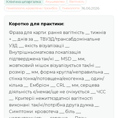
Клінічна шпаргалка
Акушерство
Вагітність
Гематологія, кровотеча і тромбоз
Гінекологія
16.06.2026
Коротко для практики:
Фраза для карти: рання вагітність __ тижнів
+ __ днів за __. ТВУЗД/трансабдомінальне
УЗД __, якість візуалізації __.
Внутрішньоматкова локалізація
підтверджена так/ні __. MSD __ мм,
жовтковий мішок візуалізується так/ні __,
розмір __ мм, форма кругла/неправильна __,
стінка тонка/потовщена/ехогенна __, один/
кілька __. Ембріон __, CRL __ мм, серцева
діяльність є/немає/ще не очікується __, ЧСС
__. Критерії нежиттєздатної вагітності
виконані: так/ні/потрібна друга думка __.
Симптоми: кровотеча __, біль __,