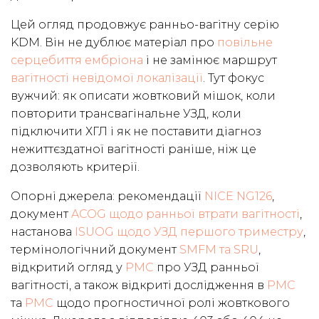
Цей огляд продовжує ранньо-вагітну серію
KDM. Він не дублює матеріал про
повільне
серцебиття ембріона
і не замінює маршрут
вагітності невідомої локалізації
. Тут фокус
вужчий: як описати жовтковий мішок, коли
повторити трансвагінальне УЗД, коли
підключити ХГЛ і як не поставити діагноз
нежиттєздатної вагітності раніше, ніж це
дозволяють критерії.
Опорні джерела: рекомендації
NICE NG126
,
документ
ACOG щодо ранньої втрати вагітності
,
настанова
ISUOG щодо УЗД першого триместру
,
термінологічний документ
SMFM та SRU
,
відкритий огляд у
PMC
про УЗД ранньої
вагітності, а також відкриті дослідження в
PMC
та
PMC
щодо прогностичної ролі жовткового