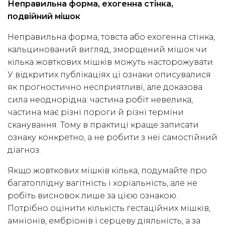
Неправильна форма, ехогенна стінка,
подвійний мішок
Неправильна форма, товста або ехогенна стінка,
кальцинований вигляд, зморщений мішок чи
кілька жовткових мішків можуть насторожувати.
У відкритих публікаціях ці ознаки описувалися
як прогностично несприятливі, але доказова
сила неоднорідна: частина робіт невелика,
частина має різні пороги й різні терміни
сканування. Тому в практиці краще записати
ознаку конкретно, а не робити з неї самостійний
діагноз.
Якщо жовткових мішків кілька, подумайте про
багатоплідну вагітність і хоріальність, але не
робіть висновок лише за цією ознакою.
Потрібно оцінити кількість гестаційних мішків,
амніонів, ембріонів і серцеву діяльність, а за