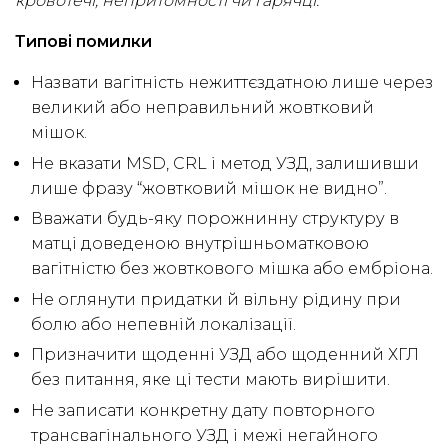
кровотечі, непритомності чи гарячці.
Типові помилки
Назвати вагітність нежиттєздатною лише через
великий або неправильний жовтковий
мішок.
Не вказати MSD, CRL і метод УЗД, залишивши
лише фразу “жовтковий мішок не видно”.
Вважати будь-яку порожнинну структуру в
матці доведеною внутрішньоматковою
вагітністю без жовткового мішка або ембріона.
Не оглянути придатки й вільну рідину при
болю або непевній локалізації.
Призначити щоденні УЗД або щоденний ХГЛ
без питання, яке ці тести мають вирішити.
Не записати конкретну дату повторного
трансвагінального УЗД і межі негайного