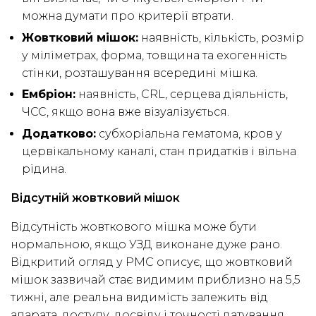
можна думати про критерії втрати.
Жовтковий мішок:
наявність, кількість, розмір
у міліметрах, форма, товщина та ехогенність
стінки, розташування всередині мішка.
Ембріон:
наявність, CRL, серцева діяльність,
ЧСС, якщо вона вже візуалізується.
Додатково:
субхоріальна гематома, кров у
цервікальному каналі, стан придатків і вільна
рідина.
Відсутній жовтковий мішок
Відсутність жовткового мішка може бути
нормальною, якщо УЗД виконане дуже рано.
Відкритий огляд у PMC описує, що жовтковий
мішок зазвичай стає видимим приблизно на 5,5
тижні, але реальна видимість залежить від
апарата, доступу, досвіду і точності датування.