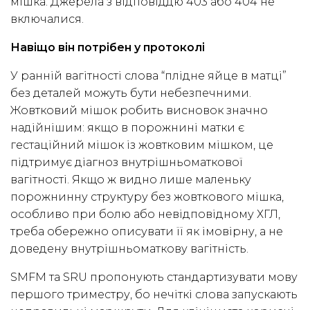
мішка. Джерела з відповіддю 403 або 404 не
включалися.
Навіщо він потрібен у протоколі
У ранній вагітності слова “плідне яйце в матці”
без деталей можуть бути небезпечними.
Жовтковий мішок робить висновок значно
надійнішим: якщо в порожнині матки є
гестаційний мішок із жовтковим мішком, це
підтримує діагноз внутрішньоматкової
вагітності. Якщо ж видно лише маленьку
порожнинну структуру без жовткового мішка,
особливо при болю або невідповідному ХГЛ,
треба обережно описувати її як імовірну, а не
доведену внутрішньоматкову вагітність.
SMFM та SRU пропонують стандартизувати мову
першого триместру, бо нечіткі слова запускають