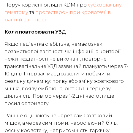
Поруч корисні огляди KDM про
субхоріальну
гематому
та
прогестерон при кровотечі в
ранній вагітності
.
Коли повторювати УЗД
Якщо пацієнтка стабільна, немає ознак
позаматкової вагітності чи інфекції, а критерії
нежиттєздатності не виконані, повторне
трансвагінальне УЗД зазвичай планують через 7-
10 днів. Інтервал має дозволити побачити
реальну динаміку: появу або зміну жовткового
мішка, появу ембріона, ріст CRL і серцеву
діяльність. Повтор через 1-2 дні часто лише
посилює тривогу.
Раніше оцінюють не через сам жовтковий
мішок, а через симптоми: наростаючий біль,
рясну кровотечу, непритомність, гарячку,