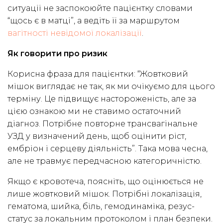
ситуації не заспокоюйте пацієнтку словами
“щось є в матці”, а ведіть її за маршрутом
вагітності невідомої локалізації
.
Як говорити про ризик
Корисна фраза для пацієнтки: “Жовтковий
мішок виглядає не так, як ми очікуємо для цього
терміну. Це підвищує настороженість, але за
цією ознакою ми не ставимо остаточний
діагноз. Потрібне повторне трансвагінальне
УЗД у визначений день, щоб оцінити ріст,
ембріон і серцеву діяльність”. Така мова чесна,
але не травмує передчасною категоричністю.
Якщо є кровотеча, поясніть, що оцінюється не
лише жовтковий мішок. Потрібні локалізація,
гематома, шийка, біль, гемодинаміка, резус-
статус за локальним протоколом і план безпеки.