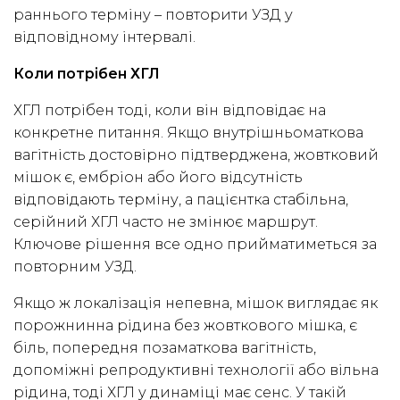
раннього терміну – повторити УЗД у
відповідному інтервалі.
Коли потрібен ХГЛ
ХГЛ потрібен тоді, коли він відповідає на
конкретне питання. Якщо внутрішньоматкова
вагітність достовірно підтверджена, жовтковий
мішок є, ембріон або його відсутність
відповідають терміну, а пацієнтка стабільна,
серійний ХГЛ часто не змінює маршрут.
Ключове рішення все одно прийматиметься за
повторним УЗД.
Якщо ж локалізація непевна, мішок виглядає як
порожнинна рідина без жовткового мішка, є
біль, попередня позаматкова вагітність,
допоміжні репродуктивні технології або вільна
рідина, тоді ХГЛ у динаміці має сенс. У такій