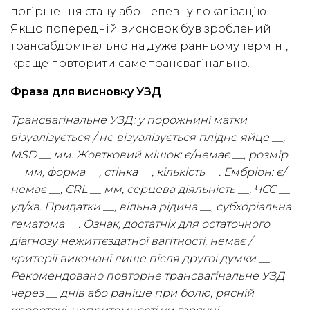
погіршення стану або непевну локалізацію.
Якщо попередній висновок був зроблений
трансабдомінально на дуже ранньому терміні,
краще повторити саме трансвагінально.
Фраза для висновку УЗД
Трансвагінальне УЗД: у порожнині матки
візуалізується / не візуалізується плідне яйце __,
MSD __ мм. Жовтковий мішок: є/немає __, розмір
__ мм, форма __, стінка __, кількість __. Ембріон: є/
немає __, CRL __ мм, серцева діяльність __, ЧСС __
уд/хв. Придатки __, вільна рідина __, субхоріальна
гематома __. Ознак, достатніх для остаточного
діагнозу нежиттєздатної вагітності, немає /
критерії виконані лише після другої думки __.
Рекомендовано повторне трансвагінальне УЗД
через __ днів або раніше при болю, рясній