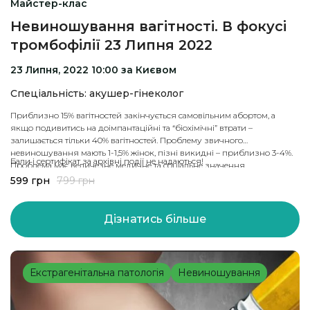
Майстер-клас
Невиношування вагітності. В фокусі
тромбофілії 23 Липня 2022
23 Липня, 2022 10:00 за Києвом
Спеціальність: акушер-гінеколог
Приблизно 15% вагітностей закінчується самовільним абортом, а
якщо подивитись на доімпантаційні та “біохімічні” втрати –
залишається тільки 40% вагітностей. Проблему звичного
невиношування мають 1-1,5% жінок, пізні викидні – приблизно 3-4%.
Бали і сертифікат за архівні події не надаються!
Проблема має величезне медичне та соціальне значення.
На вебінарі детально обговоримо вроджені та набуті тромбофілії як
599
грн
799
грн
причину невиношування вагітності.Отримаєте актуальні гайдлайни
на електронну пошту.
Дізнатись більше
Екстрагенітальна патологія
Невиношування