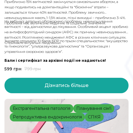
Приблизно 15% вагітностей закінчується самовільним абортом, а
якщо подивитись на доімпантаційні та “біохімічні” втрати –
залишається тільки 40% вагітностей. Проблему звичного
невиношування мають 1-1,5% жінок, пізні викидні – приблизно 3-4%.
На вебінарі детально обговоримо проблему невиношування
Проблема має величезне медичне та соціальне значення.
вагітності – від діагностики до лікування. Особливий акцент зробимо
на антифосфоліпідний синдром (АФС) як причину невиношування
вагітності. Розглянемо менджмент АФС в різних клінічних ситуаціях.
Зможете отримати 10 балів БПР по трьом спеціальностям: “акушерство
Отримаєте актуальні гайдлайни.
та гінекологія”, “ультразвукова діагностика” та “Організація і
управління охороною здоров’я”.
Бали і сертифікат за архівні події не надаються!
599
грн
799
грн
Дізнатись більше
Екстрагенітальна патологія
Планування сім'ї
Репродуктивна ендокринологія
СПКЯ