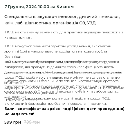
7 Грудня, 2024 10:00 за Києвом
Спеціальність: акушер-гінеколог, дитячий гінеколог,
клін. лаб. діагностика, організація ОЗ, УЗД
ІПСШ мають значну важливість для практики акушерів-гінекологів з
кількох причин:
ІПСШ можуть спричинити серйозні ускладнення, включаючи
хронічні болі в малому тазу, непрохідність маткових труб та
безпліддя.
ІПСШ можуть негативно впливати на перебіг вагітності та здоров’я
Цей майстер-клас буде корисним для всіх фахівців акушерів-
плоду.
гінекологів, які прагнуть підвищити свою кваліфікацію та якість
Гінекологи часто є першими, хто ідентифікує та консультує пацієнток
догляду за пацієнтами. Ми будемо раді бачити вас серед учасників.
щодо ІПСШ, особливо у випадках, коли жінки не відчувають явних
Зможете отримати 10 балів БПР по спеціальностям: “Акушерство та
симптомів.
гінекологія”, “ультразвукова діагностика”, “організація і управління
Акушери-гінекологи часто координують лікування ІПСШ, працюючи
охороною здоров’я”, «дитяча гінекологія», «Клінічна лабораторна
разом з іншими спеціалістами.
діагностика»
Гінекологи грають ключову роль у освіті пацієнтів щодо ІПСШ,
Номер БПР: 3700057
включаючи інформацію про безпечні сексуальні практики.
Бали і сертифікат за архівні події (після дати проведення)
не надаються!
599
грн
799
грн