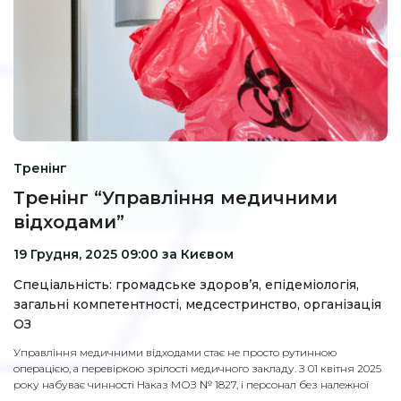
Тренінг
Тренінг “Управління медичними
відходами”
19 Грудня, 2025 09:00 за Києвом
Спеціальність: громадське здоров’я, епідеміологія,
загальні компетентності, медсестринство, організація
ОЗ
Управління медичними відходами стає не просто рутинною
операцією, а перевіркою зрілості медичного закладу. З 01 квітня 2025
року набуває чинності Наказ МОЗ № 1827, і персонал без належної
підготовки
не матиме права працювати з медичними