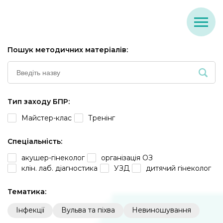
Пошук методичних матеріалів:
Тип заходу БПР:
Майстер-клас
Тренінг
Спеціальність:
акушер-гінеколог
організація ОЗ
клін. лаб. діагностика
УЗД
дитячий гінеколог
Тематика:
Інфекції
Вульва та піхва
Невиношування