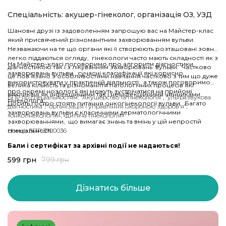
Спеціальність: акушер-гінеколог, організація ОЗ, УЗД
Шановні друзі із задоволенням запрошую вас на Майстер-клас
який присвячений різноманітним захворюванням вульви.
Незважаючи на те що органи які її створюють розташовані зовні і
легко піддаються огляду, гінекологи часто мають складності як з
На Майстер-класі поговоримо про алгоритм діагностики
діагностикою так і з лікуванням захворювань вульви. Частково
захворювань вульви, сучасні класифікації які корисно
це пов’язано з особливостями навчання частково з тим що дуже
використовувати у практичній діяльності, а також поговоримо
велика кількість та різноманіття патологічних процесів які
про окремі нозології які можуть зустрічатися на прийомі
викликані як інфекційними так і неінфекційними чинниками.
БПР по спеціальностям: “Акушерство та гінекологія”, “ультразвукова
гінеколога.
Досить гостро стоять питання онкогінекології вульви. Багато
діагностика”, “організація і управління охороною здоров’я”,
захворювань вульви є класичними дерматологічними
«онкогінекологія», «дитяча гінекологія»
захворюваннями, що вимагає знань та вмінь у цій непростій
спеціальності.
Номер БПР 3700036
Бали і сертифікат за архівні події не надаються!
599
грн
799
грн
Дізнатись більше