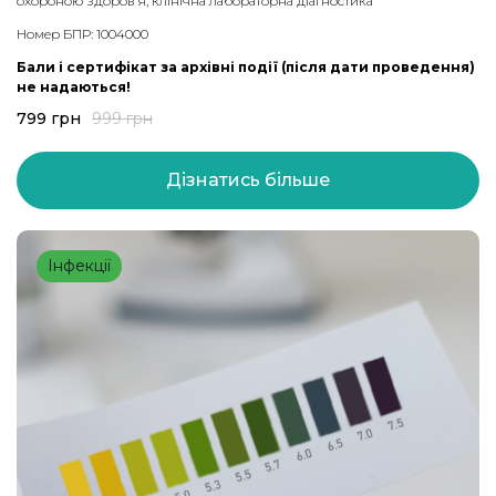
охороною здоров’я, клінічна лабораторна діагностика
Номер БПР: 1004000
Бали і сертифікат за архівні події (після дати проведення)
не надаються!
799
грн
999
грн
Дізнатись більше
Інфекції