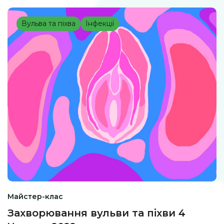
Вульва та піхва
Інфекції
Майстер-клас
Захворювання вульви та піхви 4