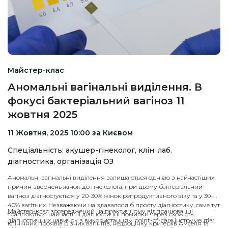
Майстер-клас
Аномальні вагінальні виділення. В
фокусі бактеріальний вагіноз 11
жовтня 2025
11 Жовтня, 2025 10:00 за Києвом
Спеціальність: акушер-гінеколог, клін. лаб.
діагностика, організація ОЗ
Аномальні вагінальні виділення залишаються однією з найчастіших
причин звернень жінок до гінеколога, при цьому бактеріальний
вагіноз діагностується у 20-30% жінок репродуктивного віку та у 30-
40% вагітних. Незважаючи на здавалося б просту діагностику, саме тут
Майстер-клас зосереджений на практичному відпрацюванні
трапляються найчастіші діагностичні помилки через схожість
діагностичних навичок з використанням point-of-care інструментів:
клінічних проявів різних вагінітів, недооцінку критеріїв Амселя та