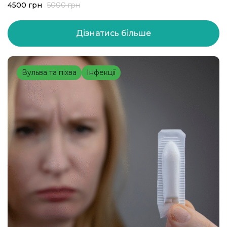
4500
грн
5000
грн
відходами
. Якщо ви не хочете зустрічати інспекторів із холодним
потом — цей тренінг створено саме для вас.
Дізнатись більше
Отримайте чіткі алгоритми, готові СОПи та реальні навички
безпечного поводження з інфекційно небезпечними, гострими та
токсичними відходами. Жодної «води» — тільки практичні кейси,
класифікація, маркування, ЗІЗ та сценарії дій у разі аварійних
ситуацій.
Вульва та піхва
Інфекції
Громадське здоров’я,
Кому підходить:
Епідеміологія,
Медсестринство,
Організація
охорони здоров’я
Це саме ті спеціальності, які відповідають за дотримання вимог та
несуть юридичні ризики у разі порушень.
Що ви отримаєте
– Повну відповідність новим державним нормам
– Стандартизовані СОП для закладу
– Практичні навички роботи з усіма групами відходів
– Алгоритми дій при надзвичайних ситуаціях
– Інструменти контролю та внутрішнього аудиту
– Сертифікат підтвердження навчання
Цей тренінг перетворює складні регуляції на зрозумілу систему дій і