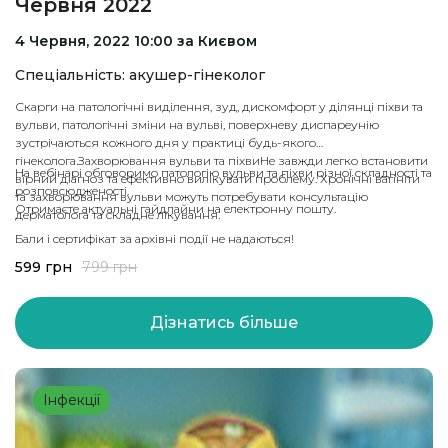
Червня 2022
4 Червня, 2022 10:00 за Києвом
Спеціальність: акушер-гінеколог
Скарги на патологічні виділення, зуд, дискомфорт у ділянці піхви та
вульви, патологічні зміни на вульві, поверхневу диспареунію
зустрічаються кожного дня у практиці будь-якого
гінеколога.Захворювання вульви та піхвиНе завжди легко встановити
На вебінарі обговоримо патологію вульви та піхви різної складності та
вірний діагноз та ефективно вилікувати проблему. Хронічні вагініти
розповсюдженості.
та захворювання вульви можуть потребувати консультацію
Отримаєте актуальні гайдлайни на електронну пошту.
дерматолога та складне лікування.
Бали і сертифікат за архівні події не надаються!
599
грн
799
грн
Дізнатись більше
Інфекції