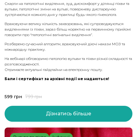
Скарги на патологічні виділення, зуд, дискомфорт у ділянці піхви та
вульви, патологічні зміни на вульві, поверхневу диспареунію
зустрічаються кожного дня у практиці будь-якого гінеколога.
Враховуючи велику кількість захворювань, які супроводжуються
виділеннями із піхви, зараз більш коректно на первинному прийомі
говорити про “патологічні вагінальні виділення”.
Розберемо сучасний алгоритм, враховуючий діючі накази МОЗ та
міжнародну практику.
На вебінарі обговоримо патологію вульви та піхви різної складності та
розповсюдженості.
Отримаєте актуальні гайдлайни на електронну пошту.
Бали і сертифікат за архівні події не надаються!
599
грн
799
грн
Дізнатись більше