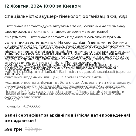
12 Жовтня, 2024 10:00 за Києвом
Спеціальність: акушер-гінеколог, організація ОЗ, УЗД
Ектопічна вагітність дуже актуальна тема, оскільки несе значну
шкоду здоров’ю жінок, а також ризики материнської
смертності. Ектопічна вагітність є однією з основних причин
ургентних звернень жінок. На сьогоднішній день ми не бачимо
На майстер-класі обговоримо сучасні алгоритми діагностики та
тенденції до зменшення частоти ектопічної вагітності, але
лікування ектопічної вагітності. Зупинимось на сучасних методах
з’являється все більше варіантів які раніше зустрічались дуже
ультразвукової діагностики, рекомендаціях ISUOG як правильно
рідко, наприклад, ектопічна вагітність в рубці після кесаревого
описувати ектопічну вагітність. Поговоримо про
розтину, шийкова вагітність, інтерстиційна вагітність та
Доповнимо існуючий стандарт МОЗ важлимими знаннями, які
медикаментозні та хірургічні методи лікування ектопічної
гетеротопічна вагітність.
майже не розкрити в наказі: 1. Вагітнсіть невідомої локалізації (що стає
вагітності
.
фактично щоденним явищем). 2. Схеми і ефективність
медикаментозного лікування, його місце . Альтернативи метотрексату.
Зможете отримати 10 балів БПР по спеціальностям: “Акушерство та
3. Діалностика і лікування варіантів маткової ектопічної вагітності (в
гінекологія”, “ультразвукова діагностика”, “організація і управління
наказі тільки табличка, а ми розберемо відео операцій і конкретні
охороною здоров’я”
випадки).
Номер БПР: 3700053
Бали і сертифікат за архівні події (після дати проведення)
не надаються!
599
грн
799
грн