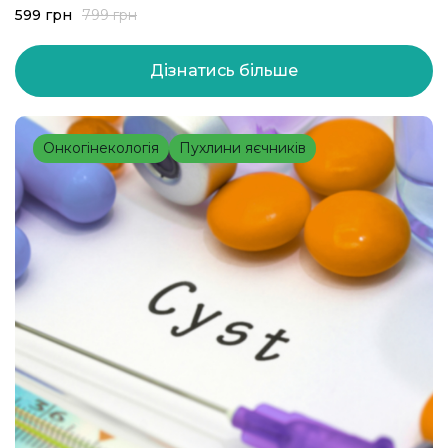
599
грн
799
грн
Дізнатись більше
Онкогінекологія
Пухлини яєчників