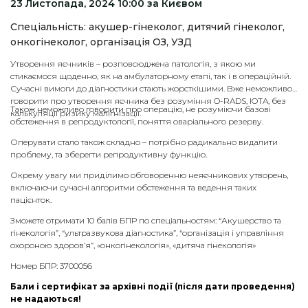
23 Листопада, 2024 10:00 за Києвом
Спеціальність: акушер-гінеколог, дитячий гінеколог,
онкогінеколог, організація ОЗ, УЗД
Утворення яєчників – розповсюджена патологія, з якою ми
стикаємося щоденно, як на амбулаторному етапі, так і в операційній.
Сучасні вимоги до діагностики стають жорсткішими. Вже неможливо
говорити про утворення яєчника без розуміння O-RADS, IOTA, без
Також неможливо говорити про операцію, не розуміючи базові
калькуляції ризику малігнізації.
обстеження в репродуктології, поняття оваріального резерву.
Оперувати стало також складно – потрібно радикально видалити
проблему, та зберегти репродуктивну функцію.
Окрему увагу ми приділимо обговоренню неяєчникових утворень,
включаючи сучасні алгоритми обстеження та ведення таких
пацієнток.
Зможете отримати 10 балів БПР по спеціальностям: “Акушерство та
гінекологія”, “ультразвукова діагностика”, “організація і управління
охороною здоров’я”, «онкогінекологія», «дитяча гінекологія»
Номер БПР: 3700056
Бали і сертифікат за архівні події (після дати проведення)
не надаються!