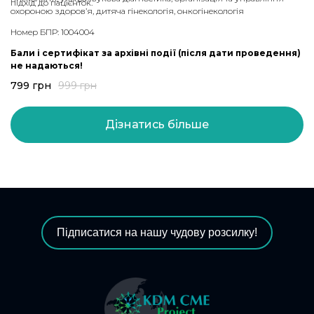
підхід до пацієнток.
охороною здоров’я, дитяча гінекологія, онкогінекологія
Номер БПР: 1004004
Бали і сертифікат за архівні події (після дати проведення)
не надаються!
799
грн
999
грн
Дізнатись більше
Підписатися на нашу чудову розсилку!