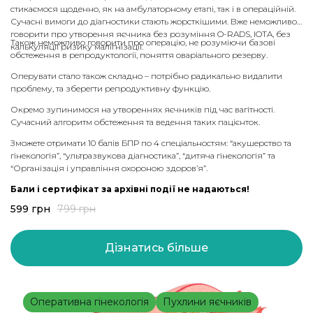
стикаємося щоденно, як на амбулаторному етапі, так і в операційній.
Сучасні вимоги до діагностики стають жорсткішими. Вже неможливо
говорити про утворення яєчника без розуміння O-RADS, IOTA, без
Також неможливо говорити про операцію, не розуміючи базові
калькуляції ризику малігнізації.
обстеження в репродуктології, поняття оваріального резерву.
Оперувати стало також складно – потрібно радикально видалити
проблему, та зберегти репродуктивну функцію.
Окремо зупинимося на утвореннях яєчників під час вагітності.
Сучасний алгоритм обстеження та ведення таких пацієнток.
Зможете отримати 10 балів БПР по 4 спеціальностям: “акушерство та
гінекологія”, “ультразвукова діагностика”, “дитяча гінекологія” та
“Організація і управління охороною здоров’я”.
Бали і сертифікат за архівні події не надаються!
599
грн
799
грн
Дізнатись більше
Оперативна гінекологія
Пухлини яєчників