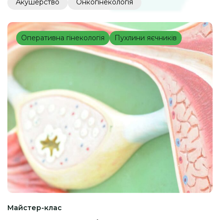
Акушерство
Онкогінекологія
Оперативна гінекологія
Пухлини яєчників
Майстер-клас