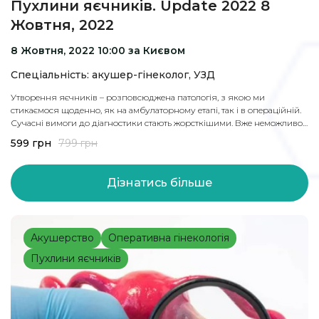
Пухлини яєчників. Update 2022 8
Жовтня, 2022
8 Жовтня, 2022 10:00 за Києвом
Спеціальність: акушер-гінеколог, УЗД
Утворення яєчників – розповсюджена патологія, з якою ми
стикаємося щоденно, як на амбулаторному етапі, так і в операційній.
Сучасні вимоги до діагностики стають жорсткішими. Вже неможливо
говорити про утворення яєчника без розуміння O-RADS, IOTA, без
599
грн
799
грн
калькуляції ризику малігнізації.
Також не можливо говорити про операцію, не розуміючи базові
обстеження в репродуктології, поняття оваріального резерву.
Дізнатись більше
Оперувати стало також складно – потрібно радикально видалити
проблему, та зберегти репродуктивну функцію.
На вебінарі отримаєте структуровану інформацію про сучасні підходи
до діагностики та менеджменту пухлин яєчників.
Акушерство
Оперативна гінекологія
Бали і сертифікат за архівні події не надаються!
Пухлини яєчників