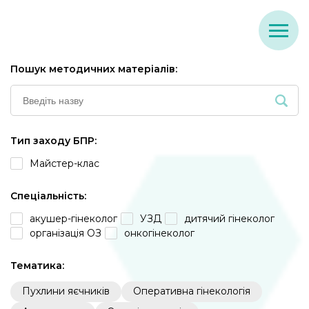
Пошук методичних матеріалів:
Тип заходу БПР:
Майстер-клас
Спеціальність:
акушер-гінеколог
УЗД
дитячий гінеколог
організація ОЗ
онкогінеколог
Тематика:
Пухлини яєчників
Оперативна гінекологія