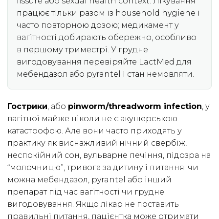
fissure або sexual health context. Лікування
працює тільки разом із household hygiene і
часто повторною дозою; медикамент у
вагітності добирають обережно, особливо
в першому триместрі. У грудне
вигодовування перевіряйте LactMed для
мебендазол або pyrantel і стан немовляти.
Гострики
, або
pinworm/threadworm infection
, у
вагітної майже ніколи не є акушерською
катастрофою. Але вони часто приходять у
практику як виснажливий нічний свербіж,
неспокійний сон, вульварне печіння, підозра на
“молочницю”, тривога за дитину і питання: чи
можна мебендазол, pyrantel або інший
препарат під час вагітності чи грудне
вигодовування. Якщо лікар не поставить
правильні питання, пацієнтка може отримати