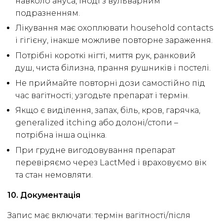
навколо ануса, іноді з вульварним
подразненням.
Лікування має охоплювати household contacts
і гігієну, інакше можливе повторне зараження.
Потрібні короткі нігті, миття рук, ранковий
душ, чиста білизна, прання рушників і постелі.
Не приймайте повторні дози самостійно під
час вагітності; узгодьте препарат і термін.
Якщо є виділення, запах, біль, кров, гарячка,
generalized itching або долоні/стопи –
потрібна інша оцінка.
При грудне вигодовування препарат
перевіряємо через LactMed і враховуємо вік
та стан немовляти.
10. Документація
Запис має включати: термін вагітності/після