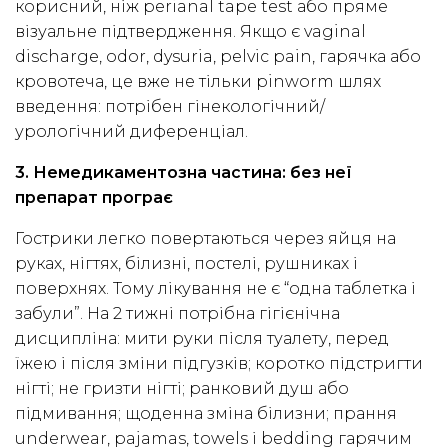
корисний, ніж perianal tape test або пряме
візуальне підтвердження. Якщо є vaginal
discharge, odor, dysuria, pelvic pain, гарячка або
кровотеча, це вже не тільки pinworm шлях
введення: потрібен гінекологічний/
урологічний диференціал.
3. Немедикаментозна частина: без неї
препарат програє
Гострики легко повертаються через яйця на
руках, нігтях, білизні, постелі, рушниках і
поверхнях. Тому лікування не є “одна таблетка і
забули”. На 2 тижні потрібна гігієнічна
дисципліна: мити руки після туалету, перед
їжею і після зміни підгузків; коротко підстригти
нігті; не гризти нігті; ранковий душ або
підмивання; щоденна зміна білизни; прання
underwear, pajamas, towels і bedding гарячим