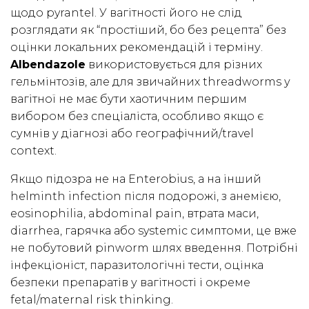
щодо pyrantel. У вагітності його не слід
розглядати як “простіший, бо без рецепта” без
оцінки локальних рекомендацій і терміну.
Albendazole
використовується для різних
гельмінтозів, але для звичайних threadworms у
вагітної не має бути хаотичним першим
вибором без спеціаліста, особливо якщо є
сумнів у діагнозі або географічний/travel
context.
Якщо підозра не на Enterobius, а на інший
helminth infection після подорожі, з анемією,
eosinophilia, abdominal pain, втрата маси,
diarrhea, гарячка або systemic симптоми, це вже
не побутовий pinworm шлях введення. Потрібні
інфекціоніст, паразитологічні тести, оцінка
безпеки препаратів у вагітності і окреме
fetal/maternal risk thinking.