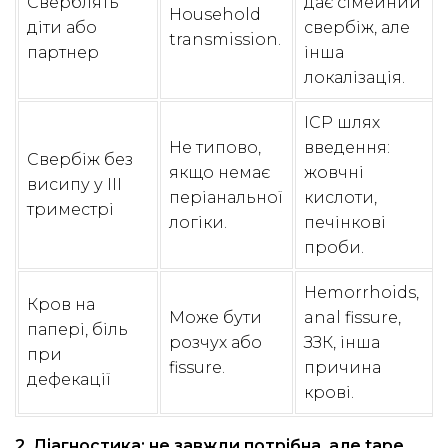
Сверблять
дає сімейний
Household
діти або
свербіж, але
transmission.
партнер
інша
локалізація.
ICP шлях
Не типово,
введення:
Свербіж без
якщо немає
жовчні
висипу у III
періанальної
кислоти,
триместрі
логіки.
печінкові
проби.
Hemorrhoids,
Кров на
Може бути
anal fissure,
папері, біль
розчух або
ЗЗК, інша
при
fissure.
причина
дефекації
крові.
2. Діагностика: не завжди потрібна, але tape