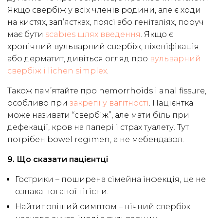
Якщо свербіж у всіх членів родини, але є ходи
на кистях, зап’ястках, поясі або геніталіях, поруч
має бути
scabies шлях введення
. Якщо є
хронічний вульварний свербіж, ліхеніфікація
або дерматит, дивіться огляд про
вульварний
свербіж і lichen simplex
.
Також пам’ятайте про hemorrhoids і anal fissure,
особливо при
закрепі у вагітності
. Пацієнтка
може називати “свербіж”, але мати біль при
дефекації, кров на папері і страх туалету. Тут
потрібен bowel regimen, а не мебендазол.
9. Що сказати пацієнтці
Гострики – поширена сімейна інфекція, це не
ознака поганої гігієни.
Найтиповіший симптом – нічний свербіж