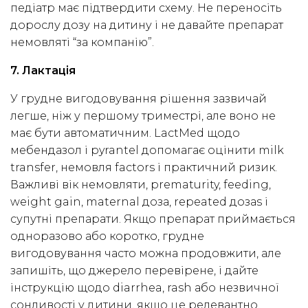
педіатр має підтвердити схему. Не переносіть
дорослу дозу на дитину і не давайте препарат
немовляті “за компанію”.
7. Лактація
У грудне вигодовування рішення зазвичай
легше, ніж у першому триместрі, але воно не
має бути автоматичним. LactMed щодо
мебендазол і pyrantel допомагає оцінити milk
transfer, немовля factors і практичний ризик.
Важливі вік немовляти, prematurity, feeding,
weight gain, maternal доза, repeated дозаs і
супутні препарати. Якщо препарат приймається
одноразово або коротко, грудне
вигодовування часто можна продовжити, але
запишіть, що джерело перевірене, і дайте
інструкцію щодо diarrhea, rash або незвичної
сонливості у дитини, якщо це релевантно.