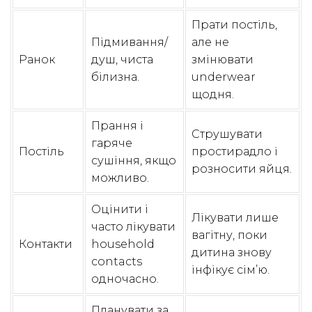
Прати постіль,
Підмивання/
але не
Ранок
душ, чиста
змінювати
білизна.
underwear
щодня.
Прання і
Струшувати
гаряче
Постіль
простирадло і
сушіння, якщо
розносити яйця.
можливо.
Оцінити і
Лікувати лише
часто лікувати
вагітну, поки
Контакти
household
дитина знову
contacts
інфікує сім’ю.
одночасно.
Планувати за