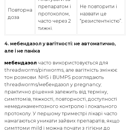
препаратом і
Не повторити і
Повторна
протоколом,
назвати це
доза
часто через 2
“резистентністю”.
тижні.
4. мебендазол у вагітності: не автоматично,
але і не паніка
мебендазол
часто використовується для
threadworms/pinworms, але вагітність змінює
тон розмови. NHS і BUMPS розглядають
threadworms/мебендазол у pregnancy;
практично рішення залежить від терміну,
симптомів, тяжкості, повторності, доступності
немедикаментозного контролю і локального
протоколу. У першому триместрі лікарі часто
намагаються уникати зайвих препаратів, якщо
симптоми mild і можна почати з гігієни до