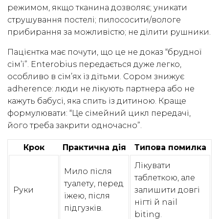
режимом, якщо тканина дозволяє; уникати
струшування постелі; пилососити/вологе
прибирання за можливістю; не ділити рушники.
Пацієнтка має почути, що це не доказ “брудної
сім’ї”. Enterobius передається дуже легко,
особливо в сім’ях із дітьми. Сором знижує
adherence: люди не лікують партнера або не
кажуть бабусі, яка спить із дитиною. Краще
формулювати: “Це сімейний цикл передачі,
його треба закрити одночасно”.
Крок
Практична дія
Типова помилка
Лікувати
Мило після
таблеткою, але
туалету, перед
Руки
залишити довгі
їжею, після
нігті й nail
підгузків.
biting.