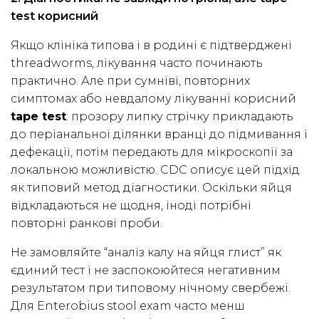
test корисний
Якщо клініка типова і в родині є підтверджені
threadworms, лікування часто починають
практично. Але при сумніві, повторних
симптомах або невдалому лікуванні корисний
tape test
: прозору липку стрічку прикладають
до періанальної ділянки вранці до підмивання і
дефекації, потім передають для мікроскопії за
локальною можливістю. CDC описує цей підхід
як типовий метод діагностики. Оскільки яйця
відкладаються не щодня, іноді потрібні
повторні ранкові проби.
Не замовляйте “аналіз калу на яйця глист” як
єдиний тест і не заспокоюйтеся негативним
результатом при типовому нічному свербежі.
Для Enterobius stool exam часто менш