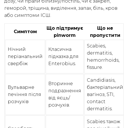
дозу, чи прали білизну/постіль, чи є закреп,
геморой, тріщина, виділення, запах, біль, кров
або симптоми ІСШ.
Що підтримує
Що не
Симптом
pinworm
пропустити
Scabies,
Нічний
Класична
dermatitis,
періанальний
підказка для
hemorrhoids,
свербіж
Enterobius.
fissure.
Candidiasis,
Вторинне
Вульварне
бактеріальний
подразнення
печіння після
вагіноз, STI,
від яєць/
розчухів
contact
розчухів.
dermatitis.
Scabies також