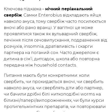
Ключова підказка –
нічний періанальний
свербіж
. Самки Enterobius відкладають яйця
навколо ануса, тому свербіж часто посилюється
вночі або рано вранці. У вагітної це може
проявлятися також як вульварний свербіж,
печіння після сечовипускання, подразнення від
розчухів, insomnia, дратівливість і скарги
партнера на поганий сон. Часто джерелом є
дитина в сім’ї, дитсадок, школа або повторна
передача між household contacts.
Питання мають бути конкретними: коли
свербить, чи прокидається вночі, чи свербить
навколо ануса, чи сверблять діти або партнер,
чи бачили дрібні білі ниткоподібні worms на
білизні/папері/випорожненнях, чи були курси
протигельмінтних препаратів, чи повторювали