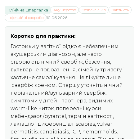
Клінічна шпаргалка
Акушерство
Безпека ліків
Вагітність
Інфекційні хвороби
10.06.2026
Коротко для практики:
Гострики у вагітної рідко є небезпечним
акушерським діагнозом, але часто
створюють нічний свербіж, безсоння,
вульварне подразнення, сімейну тривогу і
хаотичне самолікування. Не лікуйте лише
'свербіж кремом'. Спершу уточніть нічний
періанальний/вульварний свербіж,
симптоми у дітей і партнера, видимих
worm-like ниток, попередні курси
мебендазол/pyrantel, термін вагітності,
лактацію і диференціал: scabies, vulvar
dermatitis, candidiasis, ICP, hemorrhoids,