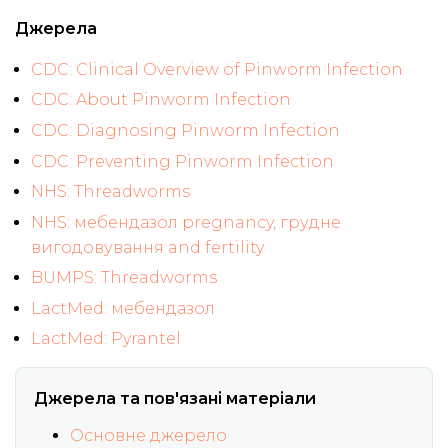
Джерела
CDC: Clinical Overview of Pinworm Infection
CDC: About Pinworm Infection
CDC: Diagnosing Pinworm Infection
CDC: Preventing Pinworm Infection
NHS: Threadworms
NHS: мебендазол pregnancy, грудне
вигодовування and fertility
BUMPS: Threadworms
LactMed: мебендазол
LactMed: Pyrantel
Джерела та пов'язані матеріали
Основне джерело