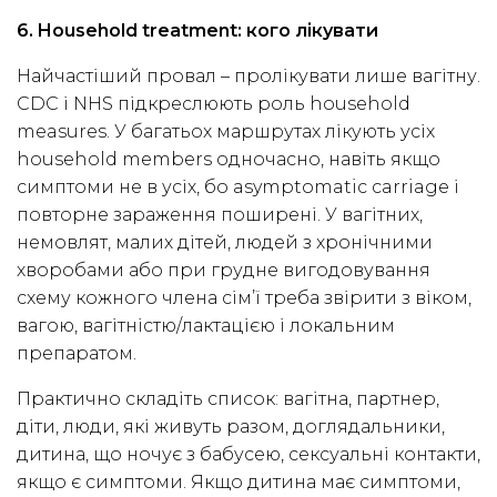
6. Household treatment: кого лікувати
Найчастіший провал – пролікувати лише вагітну.
CDC і NHS підкреслюють роль household
measures. У багатьох маршрутах лікують усіх
household members одночасно, навіть якщо
симптоми не в усіх, бо asymptomatic carriage і
повторне зараження поширені. У вагітних,
немовлят, малих дітей, людей з хронічними
хворобами або при грудне вигодовування
схему кожного члена сім’ї треба звірити з віком,
вагою, вагітністю/лактацією і локальним
препаратом.
Практично складіть список: вагітна, партнер,
діти, люди, які живуть разом, доглядальники,
дитина, що ночує з бабусею, сексуальні контакти,
якщо є симптоми. Якщо дитина має симптоми,