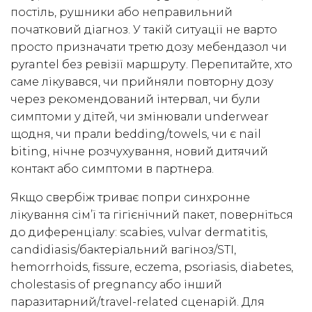
постіль, рушники або неправильний
початковий діагноз. У такій ситуації не варто
просто призначати третю дозу мебендазол чи
pyrantel без ревізії маршруту. Перепитайте, хто
саме лікувався, чи прийняли повторну дозу
через рекомендований інтервал, чи були
симптоми у дітей, чи змінювали underwear
щодня, чи прали bedding/towels, чи є nail
biting, нічне розчухування, новий дитячий
контакт або симптоми в партнера.
Якщо свербіж триває попри синхронне
лікування сім’ї та гігієнічний пакет, поверніться
до диференціалу: scabies, vulvar dermatitis,
candidiasis/бактеріальний вагіноз/STI,
hemorrhoids, fissure, eczema, psoriasis, diabetes,
cholestasis of pregnancy або інший
паразитарний/travel-related сценарій. Для