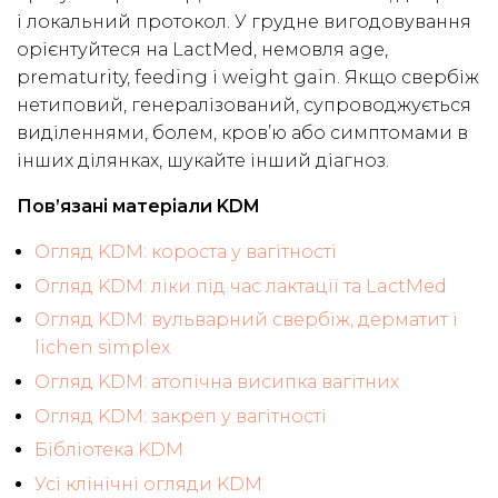
і локальний протокол. У грудне вигодовування
орієнтуйтеся на LactMed, немовля age,
prematurity, feeding і weight gain. Якщо свербіж
нетиповий, генералізований, супроводжується
виділеннями, болем, кров’ю або симптомами в
інших ділянках, шукайте інший діагноз.
Пов’язані матеріали KDM
Огляд KDM: короста у вагітності
Огляд KDM: ліки під час лактації та LactMed
Огляд KDM: вульварний свербіж, дерматит і
lichen simplex
Огляд KDM: атопічна висипка вагітних
Огляд KDM: закреп у вагітності
Бібліотека KDM
Усі клінічні огляди KDM