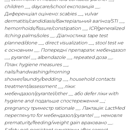
children __, daycare/school експозиція __.
Диференціал оцінено: scabies __, vulvar
dermatitis/candidiasis/бактеріальний вагіноз/STI __,
hemorrhoids/fissure/constipation __, ICP/generalized
itching palms/soles __. Діагностика: tape test
planned/done __, direct visualization __, stool test не
є основним __. Попередні препарати: мебендазол
__, pyrantel __, albendazole __, repeated доза __.
План: hygiene measures __,
nails/handwashing/morning
shower/laundry/bedding __, household contacts
treatment/assessment __, ліки:
мебендазол/pyrantel/other __ або defer ліки with
hygiene and подальше спостереження __;
pregnancy триместр rationale __. Лактація: LactMed
переглянуто for мебендазол/pyrantel __, немовля
prematurity/feeding/weight gain враховано __.
Safety-net: persistent симптоми after correct