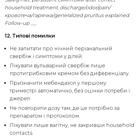
household treatment, discharge/odor/pain/
кровотеча/гарячка/generalized pruritus explained.
Follow-up __.
12. Типові помилки
Не запитати про нічний періанальний
свербіж і симптоми у дітей.
Лікувати вульварний свербіж лише
протигрибковим кремом без диференціалу.
Призначити мебендазол у першому
триместрі автоматично, без оцінки потреби і
джерел.
Не повторити дозу там, де це потрібно за
препаратом і протоколом.
Лікувати лише вагітну, не закривши household
contacts.