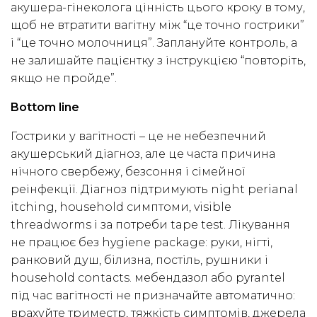
акушера-гінеколога цінність цього кроку в тому,
щоб не втратити вагітну між “це точно гострики”
і “це точно молочниця”. Заплануйте контроль, а
не залишайте пацієнтку з інструкцією “повторіть,
якщо не пройде”.
Bottom line
Гострики у вагітності – це не небезпечний
акушерський діагноз, але це часта причина
нічного свербежу, безсоння і сімейної
реінфекції. Діагноз підтримують night perianal
itching, household симптоми, visible
threadworms і за потреби tape test. Лікування
не працює без hygiene package: руки, нігті,
ранковий душ, білизна, постіль, рушники і
household contacts. мебендазол або pyrantel
під час вагітності не призначайте автоматично:
врахуйте триместр, тяжкість симптомів, джерела