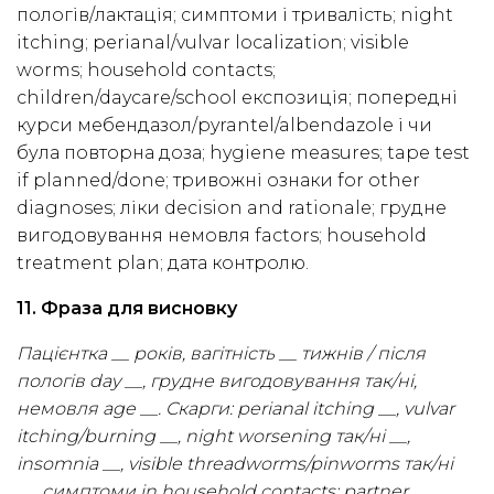
пологів/лактація; симптоми і тривалість; night
itching; perianal/vulvar localization; visible
worms; household contacts;
children/daycare/school експозиція; попередні
курси мебендазол/pyrantel/albendazole і чи
була повторна доза; hygiene measures; tape test
if planned/done; тривожні ознаки for other
diagnoses; ліки decision and rationale; грудне
вигодовування немовля factors; household
treatment plan; дата контролю.
11. Фраза для висновку
Пацієнтка __ років, вагітність __ тижнів / після
пологів day __, грудне вигодовування так/ні,
немовля age __. Скарги: perianal itching __, vulvar
itching/burning __, night worsening так/ні __,
insomnia __, visible threadworms/pinworms так/ні
__, симптоми in household contacts: partner __,