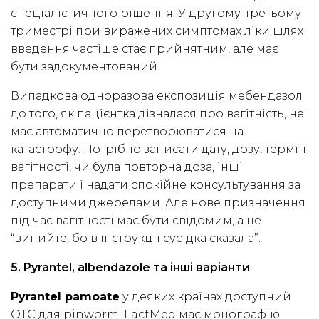
спеціалістичного рішення. У другому-третьому
триместрі при виражених симптомах ліки шлях
введення частіше стає прийнятним, але має
бути задокументований.
Випадкова одноразова експозиція мебендазол
до того, як пацієнтка дізналася про вагітність, не
має автоматично перетворюватися на
катастрофу. Потрібно записати дату, дозу, термін
вагітності, чи була повторна доза, інші
препарати і надати спокійне консультування за
доступними джерелами. Але нове призначення
під час вагітності має бути свідомим, а не
“випийте, бо в інструкції сусідка сказала”.
5. Pyrantel, albendazole та інші варіанти
Pyrantel pamoate
у деяких країнах доступний
OTC для pinworm; LactMed має монографію