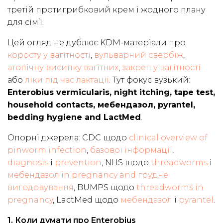
третій протигрибковий крем і жодного плану
для сім’ї.
Цей огляд не дублює KDM-матеріали про
коросту у вагітності
,
вульварний свербіж
,
атопічну висипку вагітних
,
закреп у вагітності
або
ліки під час лактації
. Тут фокус вузький:
Enterobius vermicularis, night itching, tape test,
household contacts, мебендазол, pyrantel,
bedding hygiene and LactMed
.
Опорні джерела: CDC щодо
clinical overview of
pinworm infection
,
базової інформації
,
diagnosis
і
prevention
, NHS щодо
threadworms
і
мебендазол in pregnancy and грудне
вигодовування
, BUMPS щодо
threadworms in
pregnancy
, LactMed щодо
мебендазол
і
pyrantel
.
1. Коли думати про Enterobius