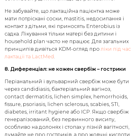
Не забувайте, що лактаційна пацієнтка може
мати потріскані соски, mastitis, недосипання і
контакт з дітьми, які приносять Enterobius із
садка. Лікування тільки матері без дитини і
household plan часто не працює. Для загальних
принципів дивіться KDM-огляд про
ліки під час
лактації та LactMed
.
8. Диференціал: не кожен свербіж – гострики
Періанальний і вульварний свербіж може бути
через candidiasis, бактеріальний вагіноз,
contact dermatitis, lichen simplex, hemorrhoids,
fissure, psoriasis, lichen sclerosus, scabies, STI,
diabetes, irritant hygiene або ICP. Якщо свербіж
генералізований, без первинного висипу,
особливо на долонях і стопах у пізній вагітності,
думайте не про гостриків, а про жовчні кислоти.