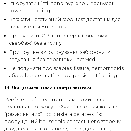
Ігнорувати нігті, hand hygiene, underwear,
towels і bedding.
Вважати негативний stool test достатнім для
виключення Enterobius.
Пропустити ICP при генералізованому
свербежі без висипу.
При грудне вигодовування заборонити
годування без перевірки LactMed.
Не подумати про scabies, fissure, hemorrhoids
або vulvar dermatitis при persistent itching.
13. Якщо симптоми повертаються
Persistent або recurrent симптоми після
правильного курсу найчастіше означають не
“резистентних” гостриків, а реінфекцію,
пропущений household contact, неповторену
дозу, недостатню hand hygiene, довгі нігті,