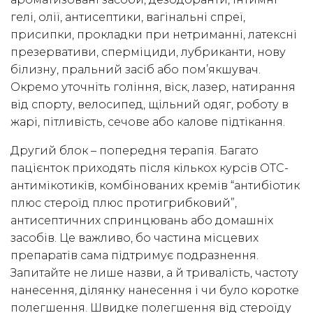
гелі, олії, антисептики, вагінальні спреї,
присипки, прокладки при нетриманні, латексні
презервативи, сперміциди, лубриканти, нову
білизну, пральний засіб або пом’якшувач.
Окремо уточніть гоління, віск, лазер, натирання
від спорту, велосипед, щільний одяг, роботу в
жарі, пітливість, сечове або калове підтікання.
Другий блок – попередня терапія. Багато
пацієнток приходять після кількох курсів OTC-
антимікотиків, комбінованих кремів “антибіотик
плюс стероїд плюс протигрибковий”,
антисептичних спринцювань або домашніх
засобів. Це важливо, бо частина місцевих
препаратів сама підтримує подразнення.
Запитайте не лише назви, а й тривалість, частоту
нанесення, ділянку нанесення і чи було коротке
полегшення. Швидке полегшення від стероїду