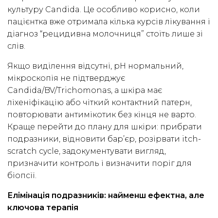
культуру Candida. Це особливо корисно, коли
пацієнтка вже отримала кілька курсів лікування і
діагноз “рецидивна молочниця” стоїть лише зі
слів.
Якщо виділення відсутні, pH нормальний,
мікроскопія не підтверджує
Candida/BV/Trichomonas, а шкіра має
ліхеніфікацію або чіткий контактний патерн,
повторювати антимікотик без кінця не варто.
Краще перейти до плану для шкіри: прибрати
подразники, відновити бар’єр, розірвати itch-
scratch cycle, задокументувати вигляд,
призначити контроль і визначити поріг для
біопсії.
Елімінація подразників: найменш ефектна, але
ключова терапія