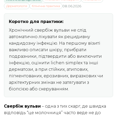
Дерматологія
Клінічна практика
08.06.2026
Коротко для практики:
Хронічний свербіж вульви не слід
автоматично лікувати як рецидивну
кандидозну інфекцію. На першому візиті
важливо описати шкіру, прибрати
подразники, підтвердити або виключити
інфекцію, оцінити lichen simplex та інші
дерматози, а при стійких, атипових,
пігментованих, ерозивних, виразкових чи
архітектурних змінах не затягувати з
біопсією або скеруванням.
Свербіж вульви
– одна з тих скарг, де швидка
відповідь “це молочниця” часто веде не до