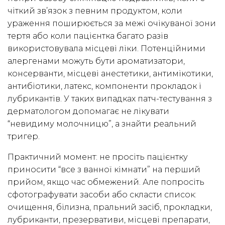
чіткий зв’язок з певним продуктом, коли
ураження поширюється за межі очікуваної зони
тертя або коли пацієнтка багато разів
використовувала місцеві ліки. Потенційними
алергенами можуть бути ароматизатори,
консерванти, місцеві анестетики, антимікотики,
антибіотики, латекс, компоненти прокладок і
лубрикантів. У таких випадках патч-тестування з
дерматологом допомагає не лікувати
“невидиму молочницю”, а знайти реальний
тригер.
Практичний момент: не просіть пацієнтку
приносити “все з ванної кімнати” на перший
прийом, якщо час обмежений. Але попросіть
сфотографувати засоби або скласти список:
очищення, білизна, пральний засіб, прокладки,
лубриканти, презервативи, місцеві препарати,