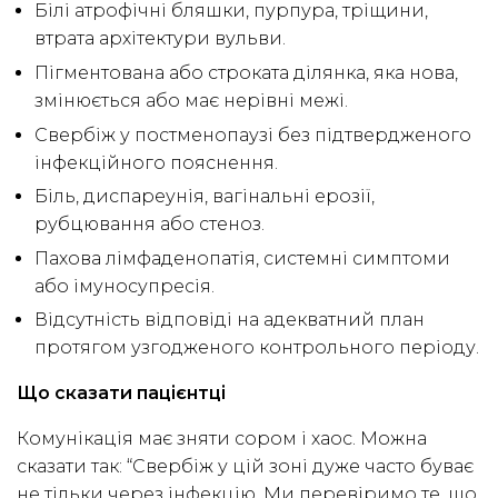
Білі атрофічні бляшки, пурпура, тріщини,
втрата архітектури вульви.
Пігментована або строката ділянка, яка нова,
змінюється або має нерівні межі.
Свербіж у постменопаузі без підтвердженого
інфекційного пояснення.
Біль, диспареунія, вагінальні ерозії,
рубцювання або стеноз.
Пахова лімфаденопатія, системні симптоми
або імуносупресія.
Відсутність відповіді на адекватний план
протягом узгодженого контрольного періоду.
Що сказати пацієнтці
Комунікація має зняти сором і хаос. Можна
сказати так: “Свербіж у цій зоні дуже часто буває
не тільки через інфекцію. Ми перевіримо те, що