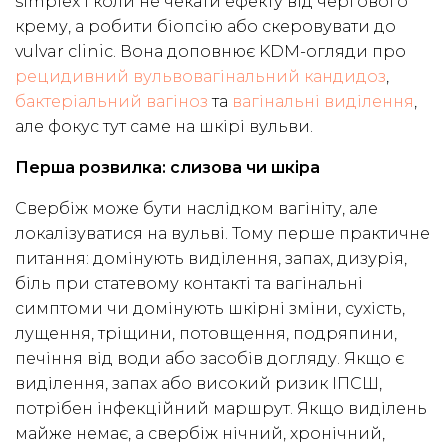
simplex і коли не чекати ефекту від чергового
крему, а робити біопсію або скеровувати до
vulvar clinic. Вона доповнює KDM-огляди про
рецидивний вульвовагінальний кандидоз
,
бактеріальний вагіноз
та
вагінальні виділення
,
але фокус тут саме на шкірі вульви.
Перша розвилка: слизова чи шкіра
Свербіж може бути наслідком вагініту, але
локалізуватися на вульві. Тому перше практичне
питання: домінують виділення, запах, дизурія,
біль при статевому контакті та вагінальні
симптоми чи домінують шкірні зміни, сухість,
лущення, тріщини, потовщення, подряпини,
печіння від води або засобів догляду. Якщо є
виділення, запах або високий ризик ІПСШ,
потрібен інфекційний маршрут. Якщо виділень
майже немає, а свербіж нічний, хронічний,