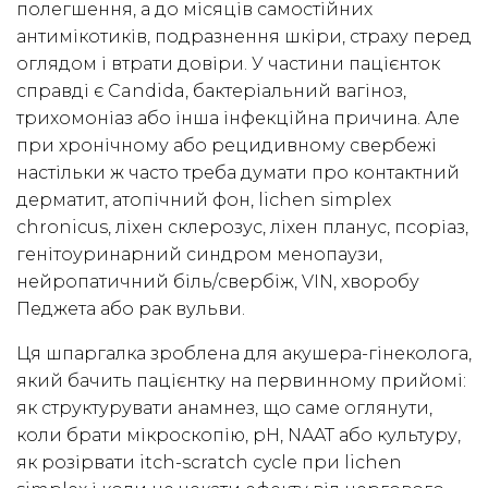
полегшення, а до місяців самостійних
антимікотиків, подразнення шкіри, страху перед
оглядом і втрати довіри. У частини пацієнток
справді є Candida, бактеріальний вагіноз,
трихомоніаз або інша інфекційна причина. Але
при хронічному або рецидивному свербежі
настільки ж часто треба думати про контактний
дерматит, атопічний фон, lichen simplex
chronicus, ліхен склерозус, ліхен планус, псоріаз,
генітоуринарний синдром менопаузи,
нейропатичний біль/свербіж, VIN, хворобу
Педжета або рак вульви.
Ця шпаргалка зроблена для акушера-гінеколога,
який бачить пацієнтку на первинному прийомі:
як структурувати анамнез, що саме оглянути,
коли брати мікроскопію, pH, NAAT або культуру,
як розірвати itch-scratch cycle при lichen