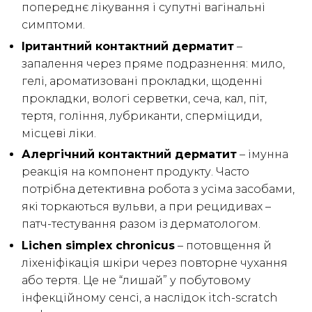
попереднє лікування і супутні вагінальні
симптоми.
Іритантний контактний дерматит
–
запалення через пряме подразнення: мило,
гелі, ароматизовані прокладки, щоденні
прокладки, вологі серветки, сеча, кал, піт,
тертя, гоління, лубриканти, сперміциди,
місцеві ліки.
Алергічний контактний дерматит
– імунна
реакція на компонент продукту. Часто
потрібна детективна робота з усіма засобами,
які торкаються вульви, а при рецидивах –
патч-тестування разом із дерматологом.
Lichen simplex chronicus
– потовщення й
ліхеніфікація шкіри через повторне чухання
або тертя. Це не “лишай” у побутовому
інфекційному сенсі, а наслідок itch-scratch