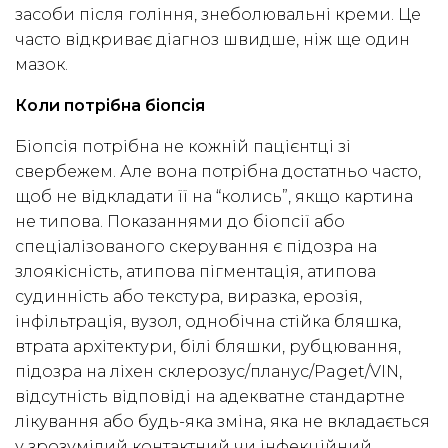
засоби після гоління, знеболювальні креми. Це
часто відкриває діагноз швидше, ніж ще один
мазок.
Коли потрібна біопсія
Біопсія потрібна не кожній пацієнтці зі
свербежем. Але вона потрібна достатньо часто,
щоб не відкладати її на “колись”, якщо картина
не типова. Показаннями до біопсії або
спеціалізованого скерування є підозра на
злоякісність, атипова пігментація, атипова
судинність або текстура, виразка, ерозія,
інфільтрація, вузол, однобічна стійка бляшка,
втрата архітектури, білі бляшки, рубцювання,
підозра на ліхен склерозус/планус/Paget/VIN,
відсутність відповіді на адекватне стандартне
лікування або будь-яка зміна, яка не вкладається
у зрозумілий контактний чи інфекційний