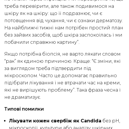
треба перевірити, але також подивимося на
шкіру як на шкіру: що її подразнює, чи є
потовщення від чухання, чи є ознаки дерматозу.
На найближчі тижні нам потрібен простий план
без зайвих засобів, щоб шкіра заспокоїлась і ми
побачили справжню картину”.
Якщо потрібна біопсія, не варто лякати словом
“рак” як єдиною причиною. Краще: “Є зміни, які
за виглядом треба підтвердити під
мікроскопом. Часто це допомагає правильно
підібрати лікування і не втрачати час на креми,
які не вирішують проблему”. Така фраза чесна і
не драматизує.
Типові помилки
Лікувати кожен свербіж як Candida
без pH,
мікроскопії, культури або аналізу шкірних