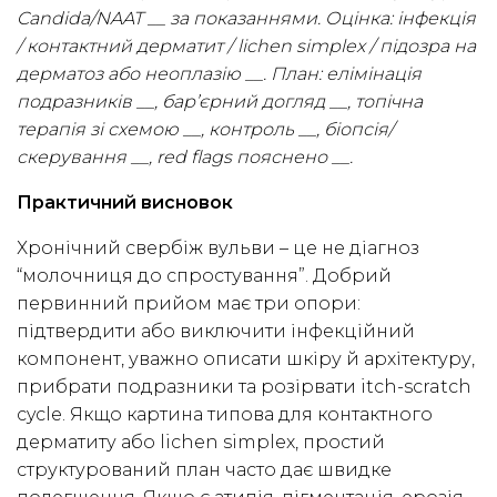
Candida/NAAT __ за показаннями. Оцінка: інфекція
/ контактний дерматит / lichen simplex / підозра на
дерматоз або неоплазію __. План: елімінація
подразників __, бар’єрний догляд __, топічна
терапія зі схемою __, контроль __, біопсія/
скерування __, red flags пояснено __.
Практичний висновок
Хронічний свербіж вульви – це не діагноз
“молочниця до спростування”. Добрий
первинний прийом має три опори:
підтвердити або виключити інфекційний
компонент, уважно описати шкіру й архітектуру,
прибрати подразники та розірвати itch-scratch
cycle. Якщо картина типова для контактного
дерматиту або lichen simplex, простий
структурований план часто дає швидке