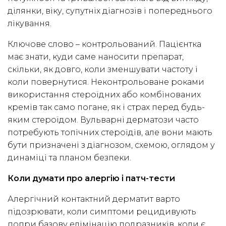
ділянки, віку, супутніх діагнозів і попереднього
лікування.
Ключове слово – контрольований. Пацієнтка
має знати, куди саме наносити препарат,
скільки, як довго, коли зменшувати частоту і
коли повернутися. Неконтрольоване роками
використання стероїдних або комбінованих
кремів так само погане, як і страх перед будь-
яким стероїдом. Вульварні дерматози часто
потребують топічних стероїдів, але вони мають
бути призначені з діагнозом, схемою, оглядом у
динаміці та планом безпеки.
Коли думати про алергію і патч-тести
Алергічний контактний дерматит варто
підозрювати, коли симптоми рецидивують
попри базову елімінацію подразників, коли є