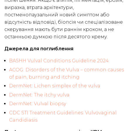
полегшення. Якщо є атипія, пігментація, ерозія,
виразка, втрата архітектури,
постменопаузальний новий симптом або
відсутність відповіді, біопсія чи спеціалізоване
скерування мають бути раннім кроком, а не
останньою думкою після десятого крему.
Джерела для поглиблення
BASHH Vulval Conditions Guideline 2024
ACOG: Disorders of the Vulva – common causes
of pain, burning and itching
DermNet: Lichen simplex of the vulva
DermNet: The itchy vulva
DermNet: Vulval biopsy
CDC STI Treatment Guidelines: Vulvovaginal
Candidiasis