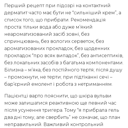
Перший рецепт при підозрі на контактний
дерматит часто має бути не “сильніший крем”, а
список того, що прибрати. Рекомендація
проста: тільки вода або дуже м’який
неароматизований засіб зовні, без
спринцювань, без вологих серветок, без
ароматизованих прокладок, без щоденних
прокладок “про всяк випадок”, без антисептиків,
без локальних засобів з багатьма компонентами.
Білизна – м’яка, без постійного тертя; після душу
– промокнути, не терти; при підтіканні сечі –
бар’єрний емолент і робота з нетриманням.
Пацієнтці варто пояснити, що шкіра вульви
може залишатися реактивною ще певний час
після усунення тригера. Тому “я прибрала гель
два дні тому, але свербить” не означає, що план
неправильний. Важливий контрольний