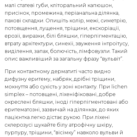
малі статеві губи, кліторальний капюшон,
присінок, промежина, періанальна ділянка,
пахові складки. Опишіть колір, межі, симетрію,
потовщення, лущення, тріщини, екскоріації,
ерозії, виразки, білі бляшки, гіперпігментацію,
втрату архітектури, синехії, звуження інтроїтусу,
виділення, запах, болючість, лімфовузли. Такий
опис важливіший за загальну фразу “вульвіт”.
При контактному дерматиті часто видно
дифузну еритему, набряк, дрібні тріщини,
мокнуття або сухість у зоні контакту. При lichen
simplex – потовщені, ліхеніфіковані, добре
окреслені бляшки, іноді гіперпігментовані або
еритематозні, зазвичай на ділянках, до яких
пацієнтка легко дістає рукою. При ліхені
склерозусі шукайте білу атрофічну шкіру,
пурпуру, тріщини, “вісімку” навколо вульви й