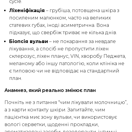
cycle.
Ліхеніфікація
– грубіша, потовщена шкіра з
посиленим малюнком, часто на великих
статевих губах, іноді асиметрична. Вона
підказує, що свербіж триває не кілька днів.
Біопсія вульви
– не покарання за невдале
лікування, а спосіб не пропустити ліхен
склерозус, ліхен планус, VIN, хворобу Педжета,
меланому або іншу патологію, коли клініка не
є типовою чи не відповідає на стандартний
план.
Анамнез, який реально змінює план
Почніть не з питання “чим лікували молочницю”,
а з карти контакту шкіри. Запитайте, чим
пацієнтка миє зону вульви, чи використовує
вологі серветки, щоденні прокладки,
ароматизовані засоби, дезодоранти, інтимні