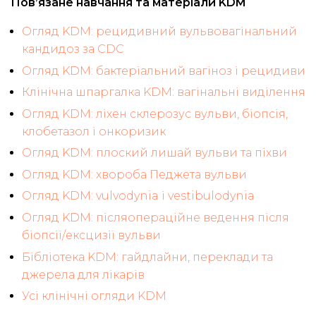
Пов’язане навчання та матеріали KDM
Огляд KDM: рецидивний вульвовагінальний
кандидоз за CDC
Огляд KDM: бактеріальний вагіноз і рецидиви
Клінічна шпаргалка KDM: вагінальні виділення
Огляд KDM: ліхен склерозус вульви, біопсія,
клобетазол і онкоризик
Огляд KDM: плоский лишай вульви та піхви
Огляд KDM: хвороба Педжета вульви
Огляд KDM: vulvodynia і vestibulodynia
Огляд KDM: післяопераційне ведення після
біопсії/ексцизії вульви
Бібліотека KDM: гайдлайни, переклади та
джерела для лікарів
Усі клінічні огляди KDM