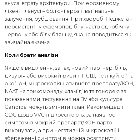
ануса, втрату архітектури. При ерозивному
ліхені планусі – болючі ерозії, вагінальне
залучення, рубцювання. При хворобі Педжета –
персистентну екземоподібну, часто однобічну,
червону або білу бляшку, яка не поводиться як
звичайна екзема.
Коли брати аналізи
Якщо є виділення, запах, новий партнер, біль,
дизурія або високий ризик ІПСШ, не лікуйте “на
око”. pH, мікроскопія нативного препарату/KOH,
NAAT на трихомонаду, хламідію та гонорею за
показаннями, тестування на BV або культура
Candida можуть змінити план. Рекомендації
CDC щодо VVC підкреслюють: за наявності
симптомів мокрий препарат/KOH варто
виконувати, а при негативній мікроскопії і
збереженні симптомів можна розглянути