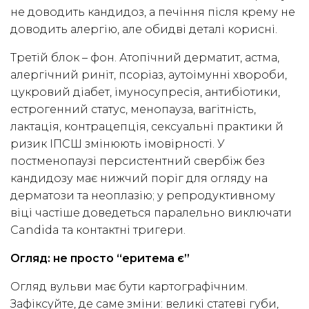
не доводить кандидоз, а печіння після крему не
доводить алергію, але обидві деталі корисні.
Третій блок – фон. Атопічний дерматит, астма,
алергічний риніт, псоріаз, аутоімунні хвороби,
цукровий діабет, імуносупресія, антибіотики,
естрогенний статус, менопауза, вагітність,
лактація, контрацепція, сексуальні практики й
ризик ІПСШ змінюють імовірності. У
постменопаузі персистентний свербіж без
кандидозу має нижчий поріг для огляду на
дерматози та неоплазію; у репродуктивному
віці частіше доведеться паралельно виключати
Candida та контактні тригери.
Огляд: не просто “еритема є”
Огляд вульви має бути картографічним.
Зафіксуйте, де саме зміни: великі статеві губи,