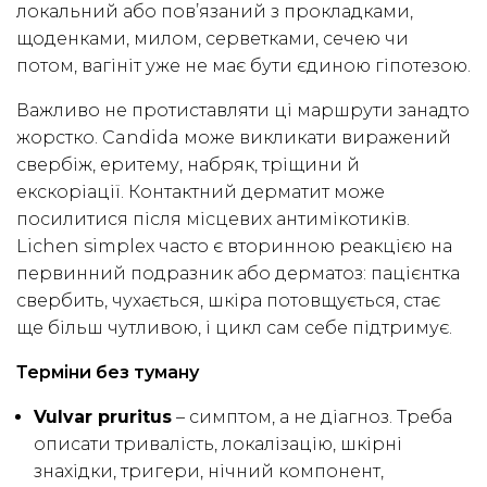
локальний або пов’язаний з прокладками,
щоденками, милом, серветками, сечею чи
потом, вагініт уже не має бути єдиною гіпотезою.
Важливо не протиставляти ці маршрути занадто
жорстко. Candida може викликати виражений
свербіж, еритему, набряк, тріщини й
екскоріації. Контактний дерматит може
посилитися після місцевих антимікотиків.
Lichen simplex часто є вторинною реакцією на
первинний подразник або дерматоз: пацієнтка
свербить, чухається, шкіра потовщується, стає
ще більш чутливою, і цикл сам себе підтримує.
Терміни без туману
Vulvar pruritus
– симптом, а не діагноз. Треба
описати тривалість, локалізацію, шкірні
знахідки, тригери, нічний компонент,