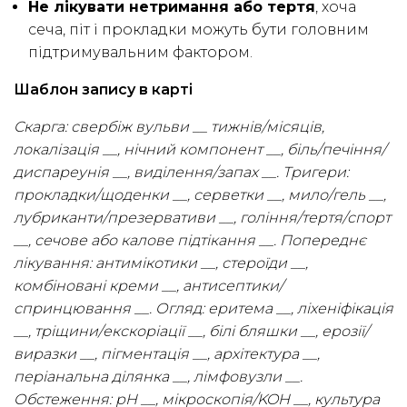
Не лікувати нетримання або тертя
, хоча
сеча, піт і прокладки можуть бути головним
підтримувальним фактором.
Шаблон запису в карті
Скарга: свербіж вульви __ тижнів/місяців,
локалізація __, нічний компонент __, біль/печіння/
диспареунія __, виділення/запах __. Тригери:
прокладки/щоденки __, серветки __, мило/гель __,
лубриканти/презервативи __, гоління/тертя/спорт
__, сечове або калове підтікання __. Попереднє
лікування: антимікотики __, стероїди __,
комбіновані креми __, антисептики/
спринцювання __. Огляд: еритема __, ліхеніфікація
__, тріщини/екскоріації __, білі бляшки __, ерозії/
виразки __, пігментація __, архітектура __,
періанальна ділянка __, лімфовузли __.
Обстеження: pH __, мікроскопія/KOH __, культура