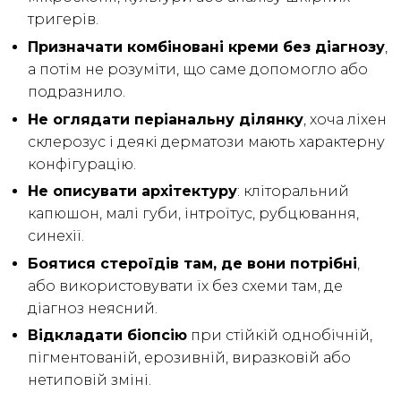
тригерів.
Призначати комбіновані креми без діагнозу
,
а потім не розуміти, що саме допомогло або
подразнило.
Не оглядати періанальну ділянку
, хоча ліхен
склерозус і деякі дерматози мають характерну
конфігурацію.
Не описувати архітектуру
: кліторальний
капюшон, малі губи, інтроїтус, рубцювання,
синехії.
Боятися стероїдів там, де вони потрібні
,
або використовувати їх без схеми там, де
діагноз неясний.
Відкладати біопсію
при стійкій однобічній,
пігментованій, ерозивній, виразковій або
нетиповій зміні.