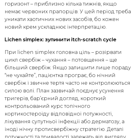
горизонт – приблизно кілька тижнів, якщо
немає червоних прапорців. У цей період треба
уникати хаотичних нових засобів, бо кожен
новий крем ускладнює інтерпретацію.
Lichen simplex: зупинити itch-scratch cycle
При lichen simplex головна ціль – розірвати
цикл свербіж – чухання – потовщення – ще
більший свербіж. Якщо залишити лише пораду
“не чухайте”, пацієнтка програє, бо нічний
свербіж і звичне тертя часто не контролюються
силою волі. План зазвичай поєднує усунення
тригерів, бар’єрний догляд, короткий
контрольований курс топічного
кортикостероїду відповідної потужності,
лікування супутньої інфекції або дерматозу, а
іноді нічну протисвербіжну стратегію. Деталі
потужності та тривалості залежать від вигляду,