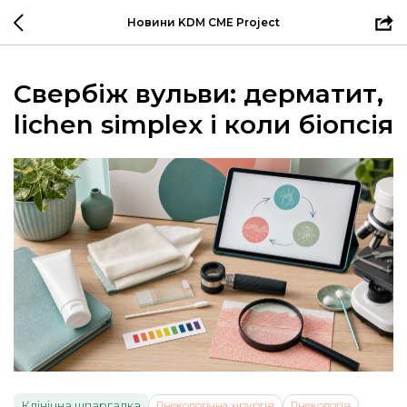
Новини KDM CME Project
Свербіж вульви: дерматит,
lichen simplex і коли біопсія
Клінічна шпаргалка
Гінекологічна хірургія
Гінекологія