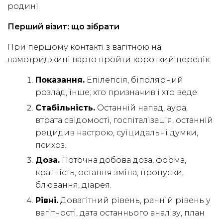
родині.
Перший візит: що зібрати
При першому контакті з вагітною на
ламотриджині варто пройти короткий перелік:
Показання.
Епілепсія, біполярний
розлад, інше; хто призначив і хто веде.
Стабільність.
Останній напад, аура,
втрата свідомості, госпіталізація, останній
рецидив настрою, суїцидальні думки,
психоз.
Доза.
Поточна добова доза, форма,
кратність, остання зміна, пропуски,
блювання, діарея.
Рівні.
Довагітний рівень, ранній рівень у
вагітності, дата останнього аналізу, план