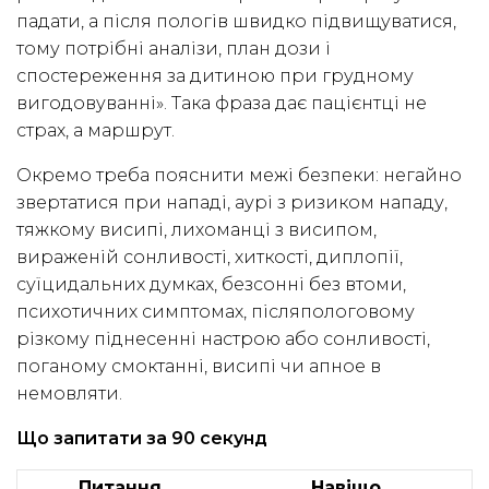
падати, а після пологів швидко підвищуватися,
тому потрібні аналізи, план дози і
спостереження за дитиною при грудному
вигодовуванні». Така фраза дає пацієнтці не
страх, а маршрут.
Окремо треба пояснити межі безпеки: негайно
звертатися при нападі, аурі з ризиком нападу,
тяжкому висипі, лихоманці з висипом,
вираженій сонливості, хиткості, диплопії,
суїцидальних думках, безсонні без втоми,
психотичних симптомах, післяпологовому
різкому піднесенні настрою або сонливості,
поганому смоктанні, висипі чи апное в
немовляти.
Що запитати за 90 секунд
Питання
Навіщо