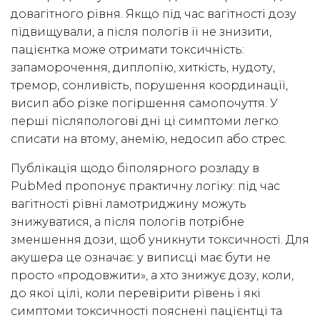
довагітного рівня. Якщо під час вагітності дозу
підвищували, а після пологів її не знизити,
пацієнтка може отримати токсичність:
запаморочення, диплопію, хиткість, нудоту,
тремор, сонливість, порушення координації,
висип або різке погіршення самопочуття. У
перші післяпологові дні ці симптоми легко
списати на втому, анемію, недосип або стрес.
Публікація щодо біполярного розладу в
PubMed пропонує практичну логіку: під час
вагітності рівні ламотриджину можуть
знижуватися, а після пологів потрібне
зменшення дози, щоб уникнути токсичності. Для
акушера це означає: у виписці має бути не
просто «продовжити», а хто знижує дозу, коли,
до якої цілі, коли перевірити рівень і які
симптоми токсичності пояснені пацієнтці та