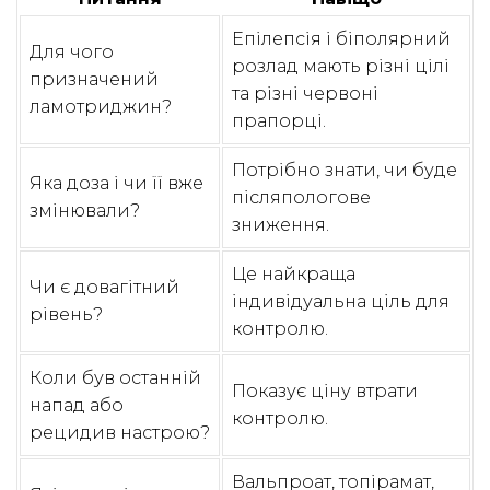
Епілепсія і біполярний
Для чого
розлад мають різні цілі
призначений
та різні червоні
ламотриджин?
прапорці.
Потрібно знати, чи буде
Яка доза і чи її вже
післяпологове
змінювали?
зниження.
Це найкраща
Чи є довагітний
індивідуальна ціль для
рівень?
контролю.
Коли був останній
Показує ціну втрати
напад або
контролю.
рецидив настрою?
Вальпроат, топірамат,