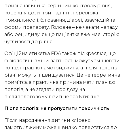
призначальника: серійний контроль рівня,
корекція дози при падінні, перевірка
прихильності, блювання, діареї, взаємодій та
форми препарату. Головне – не чекати нападу
або рецидиву, якщо пацієнтка вже має історію
чутливості до рівня.
Офіційна етикетка FDA також підкреслює, що
фізіологічні зміни вагітності можуть змінювати
концентрацію ламотриджину, а після пологів
рівні можуть підвищуватися. Це не теоретична
примітка, а практична причина мати план до
пологів, а не згадати про дозу на
післяпологовому візиті через 6 тижнів.
Після пологів: не пропустити токсичність
Після народження дитини кліренс
ламотриджину може швидко повертатися до