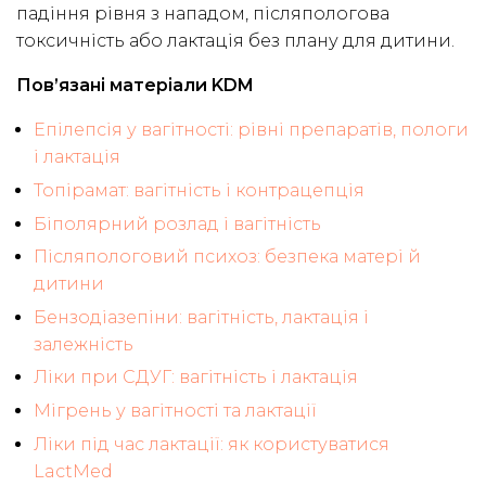
падіння рівня з нападом, післяпологова
токсичність або лактація без плану для дитини.
Пов’язані матеріали KDM
Епілепсія у вагітності: рівні препаратів, пологи
і лактація
Топірамат: вагітність і контрацепція
Біполярний розлад і вагітність
Післяпологовий психоз: безпека матері й
дитини
Бензодіазепіни: вагітність, лактація і
залежність
Ліки при СДУГ: вагітність і лактація
Мігрень у вагітності та лактації
Ліки під час лактації: як користуватися
LactMed