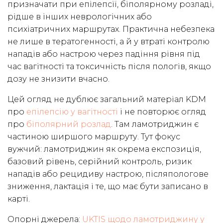
призначати при епілепсії, біполярному розладі,
рідше в інших неврологічних або
психіатричних маршрутах. Практична небезпека
не лише в тератогенності, а й у втраті контролю
нападів або настрою через падіння рівня під
час вагітності та токсичність після пологів, якщо
дозу не знизити вчасно.
Цей огляд не дублює загальний матеріал KDM
про
епілепсію у вагітності
і не повторює огляд
про
біполярний розлад
. Там ламотриджин є
частиною ширшого маршруту. Тут фокус
вужчий: ламотриджин як окрема експозиція,
базовий рівень, серійний контроль, ризик
нападів або рецидиву настрою, післяпологове
зниження, лактація і те, що має бути записано в
карті.
Опорні джерела:
UKTIS щодо ламотриджину у