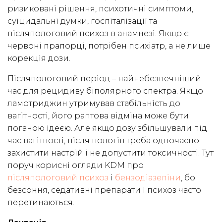
ризиковані рішення, психотичні симптоми,
суїцидальні думки, госпіталізації та
післяпологовий психоз в анамнезі. Якщо є
червоні прапорці, потрібен психіатр, а не лише
корекція дози.
Післяпологовий період – найнебезпечніший
час для рецидиву біполярного спектра. Якщо
ламотриджин утримував стабільність до
вагітності, його раптова відміна може бути
поганою ідеєю. Але якщо дозу збільшували під
час вагітності, після пологів треба одночасно
захистити настрій і не допустити токсичності. Тут
поруч корисні огляди KDM про
післяпологовий психоз
і
бензодіазепіни
, бо
безсоння, седативні препарати і психоз часто
перетинаються.