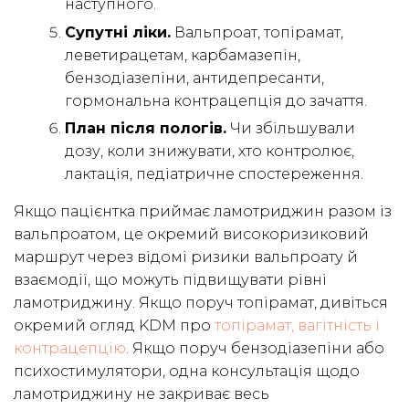
наступного.
Супутні ліки.
Вальпроат, топірамат,
леветирацетам, карбамазепін,
бензодіазепіни, антидепресанти,
гормональна контрацепція до зачаття.
План після пологів.
Чи збільшували
дозу, коли знижувати, хто контролює,
лактація, педіатричне спостереження.
Якщо пацієнтка приймає ламотриджин разом із
вальпроатом, це окремий високоризиковий
маршрут через відомі ризики вальпроату й
взаємодії, що можуть підвищувати рівні
ламотриджину. Якщо поруч топірамат, дивіться
окремий огляд KDM про
топірамат, вагітність і
контрацепцію
. Якщо поруч бензодіазепіни або
психостимулятори, одна консультація щодо
ламотриджину не закриває весь