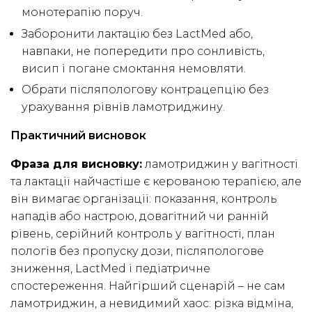
монотерапію поруч.
Заборонити лактацію без LactMed або,
навпаки, не попередити про сонливість,
висип і погане смоктання немовляти.
Обрати післяпологову контрацепцію без
урахування рівнів ламотриджину.
Практичний висновок
Фраза для висновку:
ламотриджин у вагітності
та лактації найчастіше є керованою терапією, але
він вимагає організації: показання, контроль
нападів або настрою, довагітний чи ранній
рівень, серійний контроль у вагітності, план
пологів без пропуску дози, післяпологове
зниження, LactMed і педіатричне
спостереження. Найгірший сценарій – не сам
ламотриджин, а невидимий хаос: різка відміна,