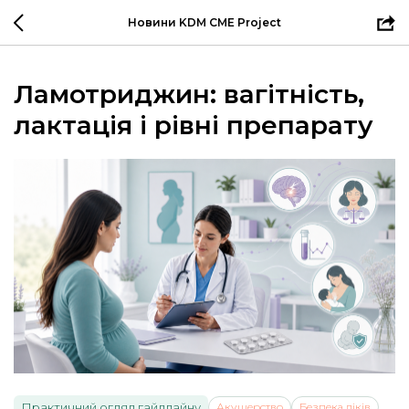
Новини KDM CME Project
Ламотриджин: вагітність,
лактація і рівні препарату
Практичний огляд гайдлайну
Акушерство
Безпека ліків