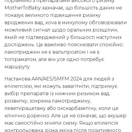
порівняно з препаратами високого ризику.
MotherToBaby зазначає, що більшість даних не
показує великого підвищення ризику
вроджених вад, хоча в минулому обговорювали
можливий сигнал щодо оральних розщілин,
який не підтверджений у більшості наступних
досліджень. Це важливо пояснювати спокійно:
ламотриджин не є вальпроатом і не є
топіраматом, але він усе одно потребує
маршруту.
Настанова AAN/AES/SMFM 2024 для людей з
епілепсією, які можуть завагітніти, підтримує
вибір препаратів із нижчим ризиком вад
розвитку, зокрема ламотриджину,
леветирацетаму або окскарбазепіну, коли це
клінічно доречно. Але це не означає, що акушер
має самостійно міняти схему. Якщо епілепсія
контрольована, різка зміна після позитивного