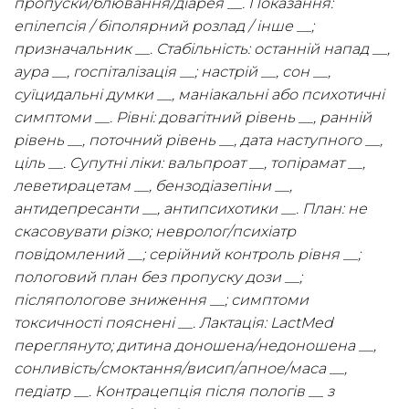
пропуски/блювання/діарея __. Показання:
епілепсія / біполярний розлад / інше __;
призначальник __. Стабільність: останній напад __,
аура __, госпіталізація __; настрій __, сон __,
суїцидальні думки __, маніакальні або психотичні
симптоми __. Рівні: довагітний рівень __, ранній
рівень __, поточний рівень __, дата наступного __,
ціль __. Супутні ліки: вальпроат __, топірамат __,
леветирацетам __, бензодіазепіни __,
антидепресанти __, антипсихотики __. План: не
скасовувати різко; невролог/психіатр
повідомлений __; серійний контроль рівня __;
пологовий план без пропуску дози __;
післяпологове зниження __; симптоми
токсичності пояснені __. Лактація: LactMed
переглянуто; дитина доношена/недоношена __,
сонливість/смоктання/висип/апное/маса __,
педіатр __. Контрацепція після пологів __ з