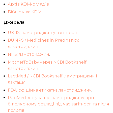
Архів KDM-оглядів
Бібліотека KDM
Джерела
UKTIS: ламотриджин у вагітності
.
BUMPS / Medicines in Pregnancy:
ламотриджин
.
NHS: ламотриджин
.
MotherToBaby через NCBI Bookshelf:
ламотриджин
.
LactMed / NCBI Bookshelf: ламотриджин і
лактація
.
FDA: офіційна етикетка ламотриджину
.
PubMed: дозування ламотриджину при
біполярному розладі під час вагітності та після
пологів
.