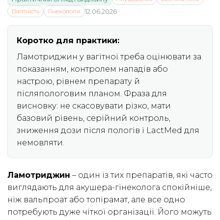
Вагітність
Гінекологія
12.06.2026
Коротко для практики:
Ламотриджин у вагітної треба оцінювати за
показанням, контролем нападів або
настрою, рівнем препарату й
післяпологовим планом. Фраза для
висновку: не скасовувати різко, мати
базовий рівень, серійний контроль,
зниження дози після пологів і LactMed для
немовляти.
Ламотриджин
– один із тих препаратів, які часто
виглядають для акушера-гінеколога спокійніше,
ніж вальпроат або топірамат, але все одно
потребують дуже чіткої організації. Його можуть