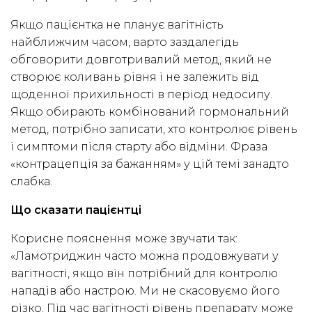
Якщо пацієнтка не планує вагітність
найближчим часом, варто заздалегідь
обговорити довготривалий метод, який не
створює коливань рівня і не залежить від
щоденної прихильності в період недосипу.
Якщо обирають комбінований гормональний
метод, потрібно записати, хто контролює рівень
і симптоми після старту або відміни. Фраза
«контрацепція за бажанням» у цій темі занадто
слабка.
Що сказати пацієнтці
Корисне пояснення може звучати так:
«Ламотриджин часто можна продовжувати у
вагітності, якщо він потрібний для контролю
нападів або настрою. Ми не скасовуємо його
різко. Під час вагітності рівень препарату може