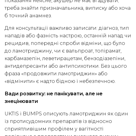
показання неясне, акушер не має вгадувати;
треба знайти призначальника, виписку або хоча
б точний анамнез.
Для консультації важливо записати: діагноз, тип
нападів або фазність настрою, останній напад чи
рецидив, попередні спроби відміни, що було
до ламотриджину, чи є вальпроат, топірамат,
карбамазепін, леветирацетам, бензодіазепіни,
антидепресанти або антипсихотики. Без цього
фраза «продовжити ламотриджин» або
«відмінити» є надто бідною і небезпечною.
Вади розвитку: не панікувати, але не
знецінювати
UKTIS і BUMPS описують ламотриджин як один
із протисудомних препаратів із відносно
сприятливішим профілем у вагітності