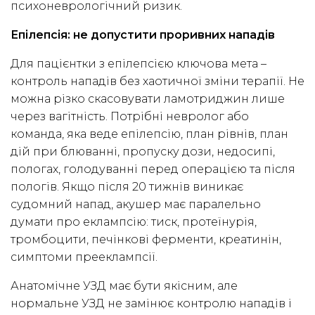
психоневрологічний ризик.
Епілепсія: не допустити проривних нападів
Для пацієнтки з епілепсією ключова мета –
контроль нападів без хаотичної зміни терапії. Не
можна різко скасовувати ламотриджин лише
через вагітність. Потрібні невролог або
команда, яка веде епілепсію, план рівнів, план
дій при блюванні, пропуску дози, недосипі,
пологах, голодуванні перед операцією та після
пологів. Якщо після 20 тижнів виникає
судомний напад, акушер має паралельно
думати про еклампсію: тиск, протеїнурія,
тромбоцити, печінкові ферменти, креатинін,
симптоми прееклампсії.
Анатомічне УЗД має бути якісним, але
нормальне УЗД не замінює контролю нападів і