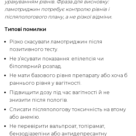
урахуванням рівнів. Фраза для висновку:
ламотриджин потребує контролю рівнів і
післяпологового плану, а не різкої відміни.
Типові помилки
Різко скасувати ламотриджин після
позитивного тесту.
Не з’ясувати показання: епілепсія чи
біполярний розлад.
Не мати базового рівня препарату або хоча б
раннього рівня у вагітності.
Підвищити дозу під час вагітності й не
знизити після пологів.
Списати післяпологову токсичність на втому
або анемію.
Не перевірити вальпроат, топірамат,
бензодіазепіни або антидепресантну