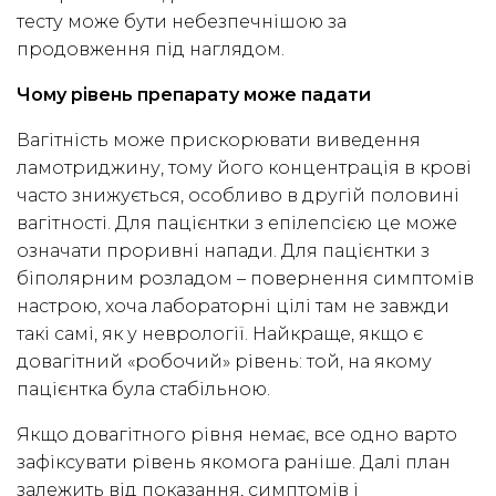
тесту може бути небезпечнішою за
продовження під наглядом.
Чому рівень препарату може падати
Вагітність може прискорювати виведення
ламотриджину, тому його концентрація в крові
часто знижується, особливо в другій половині
вагітності. Для пацієнтки з епілепсією це може
означати проривні напади. Для пацієнтки з
біполярним розладом – повернення симптомів
настрою, хоча лабораторні цілі там не завжди
такі самі, як у неврології. Найкраще, якщо є
довагітний «робочий» рівень: той, на якому
пацієнтка була стабільною.
Якщо довагітного рівня немає, все одно варто
зафіксувати рівень якомога раніше. Далі план
залежить від показання, симптомів і