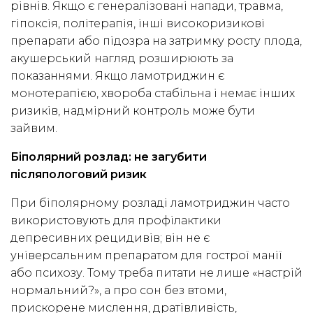
рівнів. Якщо є генералізовані напади, травма,
гіпоксія, політерапія, інші високоризикові
препарати або підозра на затримку росту плода,
акушерський нагляд розширюють за
показаннями. Якщо ламотриджин є
монотерапією, хвороба стабільна і немає інших
ризиків, надмірний контроль може бути
зайвим.
Біполярний розлад: не загубити
післяпологовий ризик
При біполярному розладі ламотриджин часто
використовують для профілактики
депресивних рецидивів; він не є
універсальним препаратом для гострої манії
або психозу. Тому треба питати не лише «настрій
нормальний?», а про сон без втоми,
прискорене мислення, дратівливість,