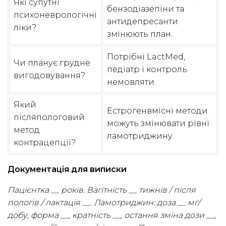
Які супутні
бензодіазепіни та
психоневрологічні
антидепресанти
ліки?
змінюють план.
Потрібні LactMed,
Чи планує грудне
педіатр і контроль
вигодовування?
немовляти.
Який
Естрогенвмісні методи
післяпологовий
можуть змінювати рівні
метод
ламотриджину.
контрацепції?
Документація для виписки
Пацієнтка __ років. Вагітність __ тижнів / після
пологів / лактація __. Ламотриджин: доза __ мг/
добу, форма __, кратність __, остання зміна дози __,