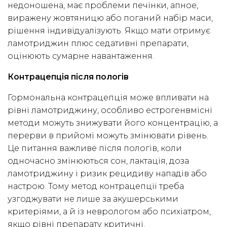
недоношена, має проблеми печінки, апное,
виражену жовтяницю або поганий набір маси,
рішення індивідуалізують. Якщо мати отримує
ламотриджин плюс седативні препарати,
оцінюють сумарне навантаження.
Контрацепція після пологів
Гормональна контрацепція може впливати на
рівні ламотриджину, особливо естрогенвмісні
методи можуть знижувати його концентрацію, а
перерви в прийомі можуть змінювати рівень.
Це питання важливе після пологів, коли
одночасно змінюються сон, лактація, доза
ламотриджину і ризик рецидиву нападів або
настрою. Тому метод контрацепції треба
узгоджувати не лише за акушерськими
критеріями, а й із неврологом або психіатром,
якщо рівні препарату критичні.