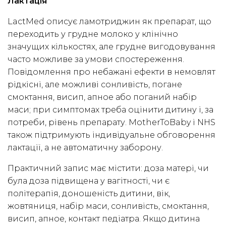
Лактація
LactMed описує ламотриджин як препарат, що
переходить у грудне молоко у клінічно
значущих кількостях, але грудне вигодовування
часто можливе за умови спостереження.
Повідомлення про небажані ефекти в немовлят
рідкісні, але можливі сонливість, погане
смоктання, висип, апное або поганий набір
маси; при симптомах треба оцінити дитину і, за
потреби, рівень препарату. MotherToBaby і NHS
також підтримують індивідуальне обговорення
лактації, а не автоматичну заборону.
Практичний запис має містити: доза матері, чи
була доза підвищена у вагітності, чи є
політерапія, доношеність дитини, вік,
жовтяниця, набір маси, сонливість, смоктання,
висип, апное, контакт педіатра. Якщо дитина