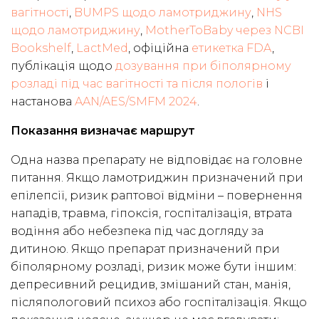
вагітності
,
BUMPS щодо ламотриджину
,
NHS
щодо ламотриджину
,
MotherToBaby через NCBI
Bookshelf
,
LactMed
, офіційна
етикетка FDA
,
публікація щодо
дозування при біполярному
розладі під час вагітності та після пологів
і
настанова
AAN/AES/SMFM 2024
.
Показання визначає маршрут
Одна назва препарату не відповідає на головне
питання. Якщо ламотриджин призначений при
епілепсії, ризик раптової відміни – повернення
нападів, травма, гіпоксія, госпіталізація, втрата
водіння або небезпека під час догляду за
дитиною. Якщо препарат призначений при
біполярному розладі, ризик може бути іншим:
депресивний рецидив, змішаний стан, манія,
післяпологовий психоз або госпіталізація. Якщо