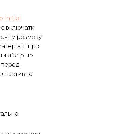
initial
ає включати
печну розмову
матеріалі про
ни лікар не
х перед
лі активно
уальна