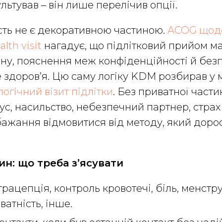
льтував – він лише перелічив опції.
сть не є декоративною частиною.
ACOG щодо 
lth visit
нагадує, що підлітковий прийом м
ну, пояснення меж конфіденційності й без
 здоров’я. Цю саму логіку KDM розбирав у 
огічний візит підлітки
. Без приватної части
мус, насильство, небезпечний партнер, стра
ажання відмовитися від методу, який дорос
ин: що треба з’ясувати
трацепція, контроль кровотечі, біль, менстр
ватність, інше.