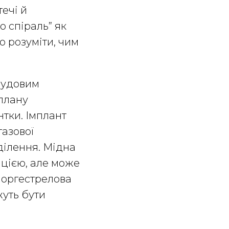
ечі й
 спіраль” як
о розуміти, чим
чудовим
 плану
нтки. Імплант
тазової
ділення. Мідна
пцією, але може
норгестрелова
жуть бути