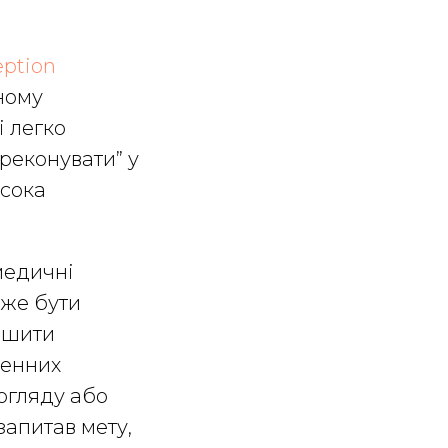
eption
ному
і легко
ереконувати” у
исока
медичні
оже бути
еншити
денних
 огляду або
запитав мету,