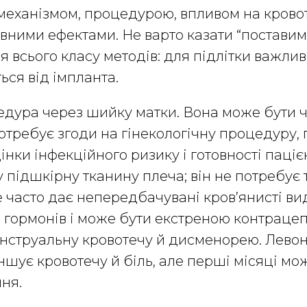
механізмом, процедурою, впливом на кровот
ними ефектами. Не варто казати “поставимо
я всього класу методів: для підлітки важлив
ься від імпланта.
едура через шийку матки. Вона може бути 
отребує згоди на гінекологічну процедуру,
інки інфекційного ризику і готовності паціє
 підшкірну тканину плеча; він не потребує 
 часто дає непередбачувані кров’янисті ви
 гормонів і може бути екстреною контраце
нструальну кровотечу й дисменорею. Лево
шує кровотечу й біль, але перші місяці мо
ня.