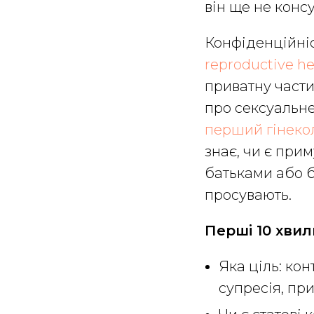
він ще не консу
Конфіденційні
reproductive hea
приватну части
про сексуальне
перший гінекол
знає, чи є при
батьками або б
просувають.
Перші 10 хвил
Яка ціль: кон
супресія, при