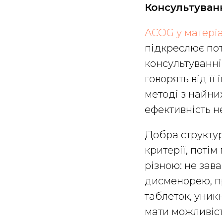
Консультуван
ACOG у матеріа
підкреслює по
консультуванні
говорять від її
методі з найн
ефективність н
Добра структур
критерії, поті
різною: не зав
дисменорею, п
таблеток, уник
мати можливіст