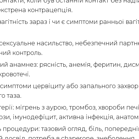
контакти, коли був останній контакт без наді
екстрена контрацепція.
гітність зараз і чи є симптоми ранньої вагі
 сексуальне насильство, небезпечний партн
ний контроль.
й анамнез: рясність, анемія, феритин, дис
кровотечі.
 симптоми цервіциту або запального захво
о таза.
рії: мігрень з аурою, тромбоз, хвороби печ
ози, імунодефіцит, активна інфекція, анатом
 процедури: тазовий огляд, біль, попередні
 досвід, потреба в chaperone, знеболення.