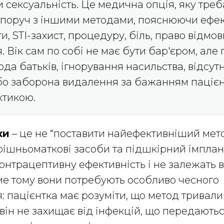
 сексуальність. Це медична опція, яку треб
поруч з іншими методами, пояснюючи ефект
и, STI-захист, процедуру, біль, право відмов
 Вік сам по собі не має бути бар'єром, але 
да батьків, ігнорування насильства, відсутн
або заборона видалення за бажанням пацієн
ктикою.
ки
– це не “поставити найефективніший мето
рішньоматкові засоби та підшкірний імплан
онтрацептивну ефективність і не залежать 
аме тому вони потребують особливо чесного
: пацієнтка має розуміти, що метод тривали
він не захищає від інфекцій, що передають