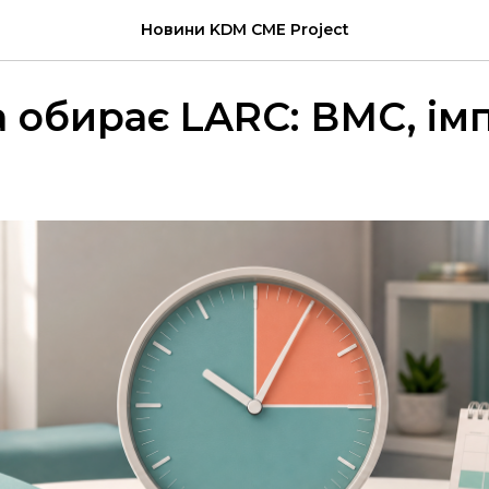
Новини KDM CME Project
а обирає LARC: ВМС, імп