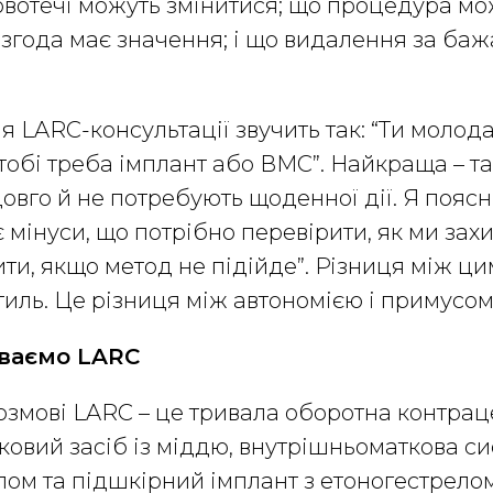
овотечі можуть змінитися; що процедура мо
 згода має значення; і що видалення за ба
я LARC-консультації звучить так: “Ти молод
 тобі треба імплант або ВМС”. Найкраща – та
овго й не потребують щоденної дії. Я поясн
є мінуси, що потрібно перевірити, як ми зах
ти, якщо метод не підійде”. Різниця між ц
тиль. Це різниця між автономією і примусом
ваємо LARC
озмові LARC – це тривала оборотна контрац
овий засіб із міддю, внутрішньоматкова си
ом та підшкірний імплант з етоногестрело