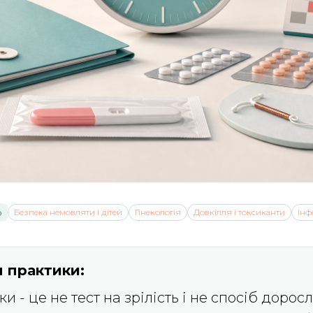
р
Безпека немовляти і дітей
Гінекологія
Довкілля і токсиканти
Інф
 практики:
ки - це не тест на зрілість і не спосіб дорос