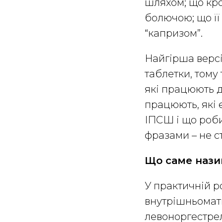
шляхом; що кр
болючою; що її
“капризом”.
Найгірша версі
таблетки, тому
які працюють д
працюють, які 
ІПСШ і що роби
фразами – не с
Що саме нази
У практичній р
внутрішньоматк
левоноргестрел