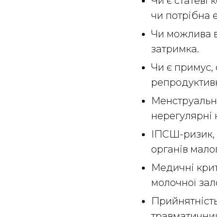
Чи є статеві 
чи потрібна 
Чи можлива ва
затримка.
Чи є примус,
репродуктив
Менструальни
нерегулярні 
ІПСШ-ризик,
органів малог
Медичні крите
молочної зал
Прийнятність
травматичний