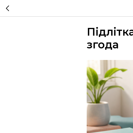
Підлітк
згода