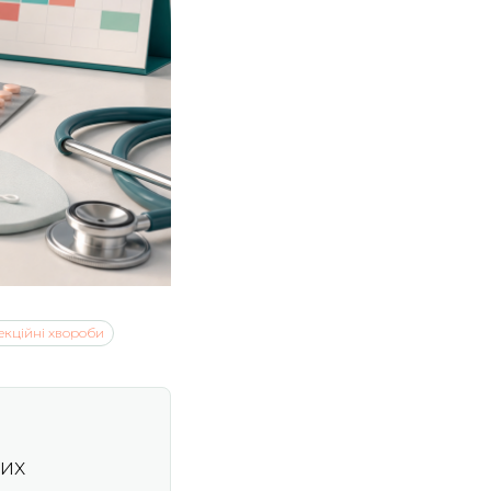
екційні хвороби
лих