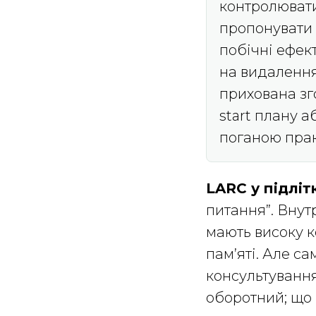
контролювати
пропонувати 
побічні ефект
на видалення.
прихована зго
start плану 
поганою пра
LARC у підліт
питання”. Внут
мають високу к
пам’яті. Але с
консультування
оборотний; що 