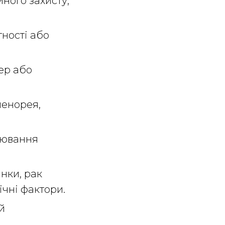
йного захисту,
тності або
ер або
менорея,
рювання
інки, рак
ічні фактори.
й