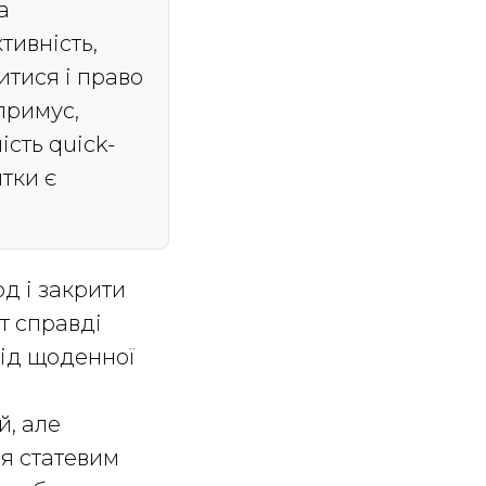
а
ивність,
итися і право
примус,
ість quick-
тки є
д і закрити
т справді
від щоденної
й, але
ся статевим