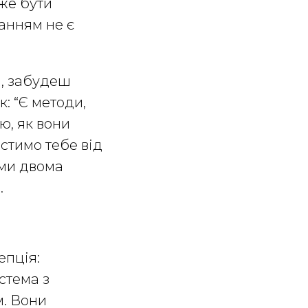
же бути
жанням не є
а, забудеш
к: “Є методи,
ю, як вони
истимо тебе від
ими двома
.
епція:
стема з
м. Вони