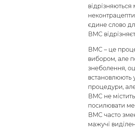
відрізняються 
неконтрацептив
єдине слово дл
ВМС відрізняєт
ВМС – це проц
вибором, але п
знеболення, оц
встановлюють у
процедури, але
ВМС не містить
посилювати ме
ВМС часто змен
мажучі виділен