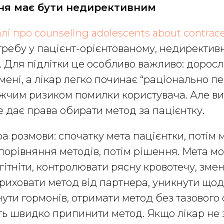
ня має бути недирективним
лі про counseling adolescents about contrac
требу у пацієнт-орієнтованому, недиректив
. Для підлітки це особливо важливо: доросл
 імені, а лікар легко починає “раціонально п
ижчим ризиком помилки користувача. Але в
е дає права обирати метод за пацієнтку.
а розмови: спочатку мета пацієнтки, потім 
м порівняння методів, потім рішення. Мета м
агітніти, контролювати рясну кровотечу, зм
риховати метод від партнера, уникнути що
нути гормонів, отримати метод без тазового
ь швидко припинити метод. Якщо лікар не 