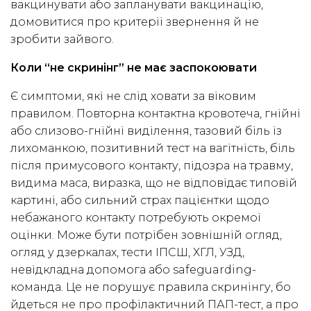
вакцинувати або запланувати вакцинацію,
домовитися про критерії звернення й не
зробити зайвого.
Коли “не скринінг” не має заспокоювати
Є симптоми, які не слід ховати за віковим
правилом. Повторна контактна кровотеча, гнійні
або слизово-гнійні виділення, тазовий біль із
лихоманкою, позитивний тест на вагітність, біль
після примусового контакту, підозра на травму,
видима маса, виразка, що не відповідає типовій
картині, або сильний страх пацієнтки щодо
небажаного контакту потребують окремої
оцінки. Може бути потрібен зовнішній огляд,
огляд у дзеркалах, тести ІПСШ, ХГЛ, УЗД,
невідкладна допомога або safeguarding-
команда. Це не порушує правила скринінгу, бо
йдеться не про профілактичний ПАП-тест, а про