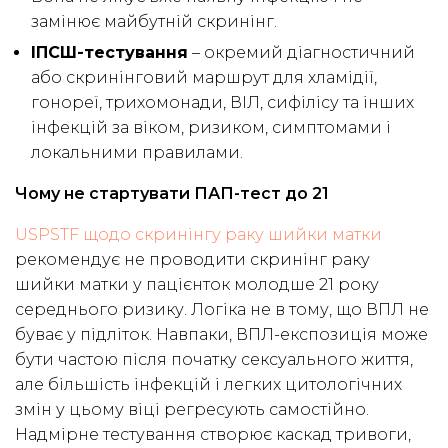
замінює майбутній скринінг.
ІПСШ-тестування
– окремий діагностичний
або скринінговий маршрут для хламідії,
гонореї, трихомонади, ВІЛ, сифілісу та інших
інфекцій за віком, ризиком, симптомами і
локальними правилами.
Чому не стартувати ПАП-тест до 21
USPSTF щодо скринінгу раку шийки матки
рекомендує не проводити скринінг раку
шийки матки у пацієнток молодше 21 року
середнього ризику. Логіка не в тому, що ВПЛ не
буває у підліток. Навпаки, ВПЛ-експозиція може
бути частою після початку сексуального життя,
але більшість інфекцій і легких цитологічних
змін у цьому віці регресують самостійно.
Надмірне тестування створює каскад тривоги,