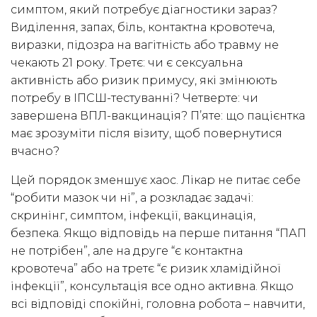
симптом, який потребує діагностики зараз?
Виділення, запах, біль, контактна кровотеча,
виразки, підозра на вагітність або травму не
чекають 21 року. Третє: чи є сексуальна
активність або ризик примусу, які змінюють
потребу в ІПСШ-тестуванні? Четверте: чи
завершена ВПЛ-вакцинація? П’яте: що пацієнтка
має зрозуміти після візиту, щоб повернутися
вчасно?
Цей порядок зменшує хаос. Лікар не питає себе
“робити мазок чи ні”, а розкладає задачі:
скринінг, симптом, інфекції, вакцинація,
безпека. Якщо відповідь на перше питання “ПАП
не потрібен”, але на друге “є контактна
кровотеча” або на третє “є ризик хламідійної
інфекції”, консультація все одно активна. Якщо
всі відповіді спокійні, головна робота – навчити,