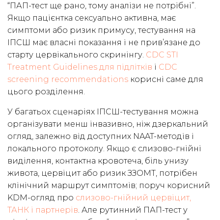
“ПАП-тест ще рано, тому аналізи не потрібні”.
Якщо пацієнтка сексуально активна, має
симптоми або ризик примусу, тестування на
ІПСШ має власні показання і не прив’язане до
старту цервікального скринінгу.
CDC STI
Treatment Guidelines для підлітків
і
CDC
screening recommendations
корисні саме для
цього розділення.
У багатьох сценаріях ІПСШ-тестування можна
організувати менш інвазивно, ніж дзеркальний
огляд, залежно від доступних NAAT-методів і
локального протоколу. Якщо є слизово-гнійні
виділення, контактна кровотеча, біль унизу
живота, цервіцит або ризик ЗЗОМТ, потрібен
клінічний маршрут симптомів; поруч корисний
KDM-огляд про
слизово-гнійний цервіцит,
ТАНК і партнерів
. Але рутинний ПАП-тест у