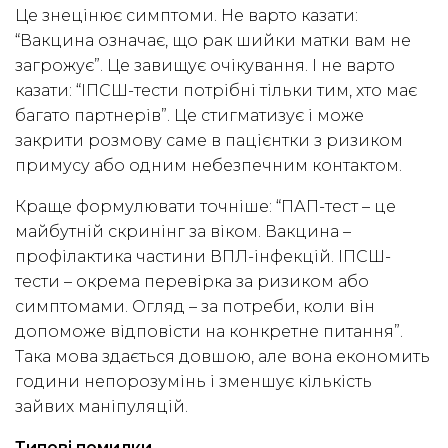
Це знецінює симптоми. Не варто казати:
“Вакцина означає, що рак шийки матки вам не
загрожує”. Це завищує очікування. І не варто
казати: “ІПСШ-тести потрібні тільки тим, хто має
багато партнерів”. Це стигматизує і може
закрити розмову саме в пацієнтки з ризиком
примусу або одним небезпечним контактом.
Краще формулювати точніше: “ПАП-тест – це
майбутній скринінг за віком. Вакцина –
профілактика частини ВПЛ-інфекцій. ІПСШ-
тести – окрема перевірка за ризиком або
симптомами. Огляд – за потреби, коли він
допоможе відповісти на конкретне питання”.
Така мова здається довшою, але вона економить
години непорозумінь і зменшує кількість
зайвих маніпуляцій.
Типові помилки