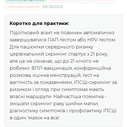
Інфекційні хвороби
08.06.2026
Коротко для практики:
Підлітковий візит не повинен автоматично
завершуватися ПАП-тестом або HPV-тестом.
Для пацієнтки середнього ризику
цервікальний скринінг стартує з 21 року,
але це не означає, що до 21 нічого не
робимо: ВПЛ-вакцинація, конфіденційна
розмова, оцінка менструацій, тест на
вагітність за показаннями, ІПСШ-скринінг за
ризиком і огляд при симптомах мають
власні маршрути. Найчастіша помилка -
змішати скринінг раку шийки матки,
діагностику симптомів і профілактику ІПСШ
в один 'мазок на все'.