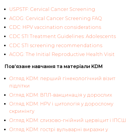
USPSTF: Cervical Cancer Screening
ACOG: Cervical Cancer Screening FAQ
CDC: HPV vaccination considerations
CDC STI Treatment Guidelines: Adolescents
CDC STI screening recommendations
ACOG: The Initial Reproductive Health Visit
Пов’язане навчання та матеріали KDM
Огляд KDM: перший гінекологічний візит
підлітки
Огляд KDM: ВПЛ-вакцинація у дорослих
Огляд KDM: HPV і цитологія у дорослому
скринінгу
Огляд KDM: слизово-гнійний цервіцит і ІПСШ
Огляд KDM: гострі вульварні виразки у