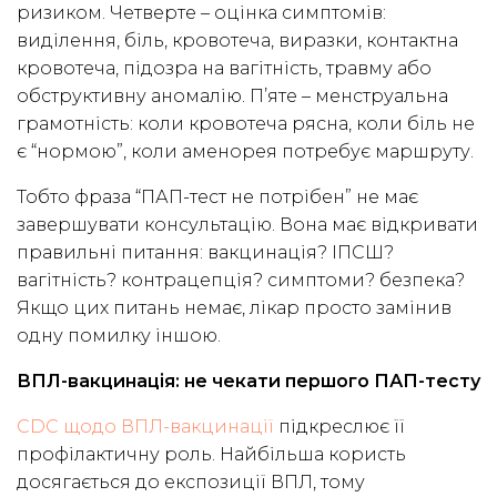
ризиком. Четверте – оцінка симптомів:
виділення, біль, кровотеча, виразки, контактна
кровотеча, підозра на вагітність, травму або
обструктивну аномалію. П’яте – менструальна
грамотність: коли кровотеча рясна, коли біль не
є “нормою”, коли аменорея потребує маршруту.
Тобто фраза “ПАП-тест не потрібен” не має
завершувати консультацію. Вона має відкривати
правильні питання: вакцинація? ІПСШ?
вагітність? контрацепція? симптоми? безпека?
Якщо цих питань немає, лікар просто замінив
одну помилку іншою.
ВПЛ-вакцинація: не чекати першого ПАП-тесту
CDC щодо ВПЛ-вакцинації
підкреслює її
профілактичну роль. Найбільша користь
досягається до експозиції ВПЛ, тому