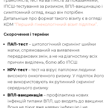
грамотність, тест на вагітність за показаннями,
ІПСШ-тестування за ризиком, ВПЛ-вакцинацію і
симптомний огляд, якщо він потрібен.
Детальніше про формат такого візиту є в огляді
KDM
“Перший гінекологічний візит підлітки”
.
Скорочення і терміни
ПАП-тест
– цитологічний скринінг шийки
матки, спрямований на виявлення
передракових змін, а не на діагностику всіх
причин виділень, болю або ІПСШ.
HPV-тест
– тест на вірус папіломи людини
високого онкогенного ризику. У підліток його
не використовують як рутинний скринінг
середнього ризику.
ВПЛ-вакцинація
– профілактика нових
інфекцій типами ВПЛ, що входять до вакцини.
Вона не лікує вже наявну інфекцію і не