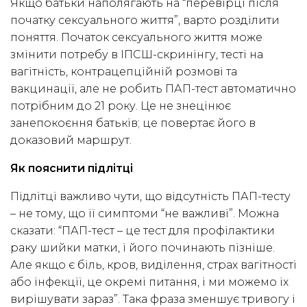
Якщо батьки наполягають на “перевірці після
початку сексуального життя”, варто розділити
поняття. Початок сексуального життя може
змінити потребу в ІПСШ-скринінгу, тесті на
вагітність, контрацепційній розмові та
вакцинації, але не робить ПАП-тест автоматично
потрібним до 21 року. Це не знецінює
занепокоєння батьків; це повертає його в
доказовий маршрут.
Як пояснити підлітці
Підлітці важливо чути, що відсутність ПАП-тесту
– не тому, що її симптоми “не важливі”. Можна
сказати: “ПАП-тест – це тест для профілактики
раку шийки матки, і його починають пізніше.
Але якщо є біль, кров, виділення, страх вагітності
або інфекції, це окремі питання, і ми можемо їх
вирішувати зараз”. Така фраза зменшує тривогу і