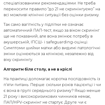
спеціалізованими рекомендаціями. Не треба
переносити правило “до 21 не скринінгуємо” на
всі можливі клінічні ситуації без оцінки ризику.
Так само вагітність у підлітки не означає
автоматичний ПАП-тест, якщо за віком скринінг
ще не показаний, але вона змінює потребу в
акушерській, ІПСШ- і safeguarding-оцінці.
Симптоми шийки матки або видимі патологічні
зміни оцінюються за клінікою, незалежно від
віку скринінгу.
Алгоритм біля столу, а не в кріслі
На практиці допомагає коротка послідовність із
п’яти питань. Перше: скільки років пацієнтці і чи
є вона в групі середнього ризику? Якщо менше
21 року і високоризикових чинників немає,
ПАП/HPV-скринінг не стартує. Друге: чи є