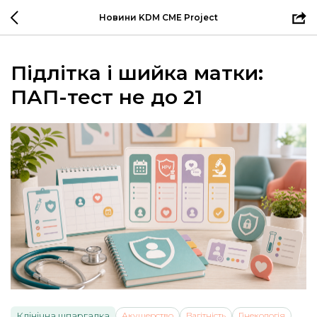
Новини KDM CME Project
Підлітка і шийка матки:
ПАП-тест не до 21
Клінічна шпаргалка
Акушерство
Вагітність
Гінекологія