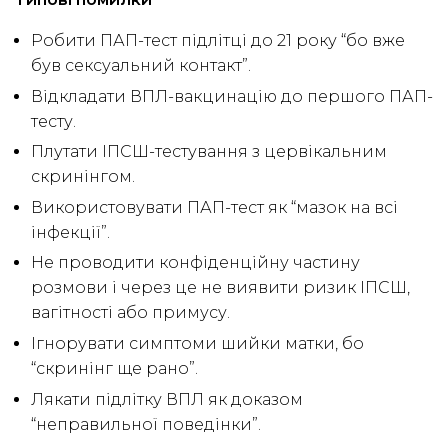
Робити ПАП-тест підлітці до 21 року “бо вже
був сексуальний контакт”.
Відкладати ВПЛ-вакцинацію до першого ПАП-
тесту.
Плутати ІПСШ-тестування з цервікальним
скринінгом.
Використовувати ПАП-тест як “мазок на всі
інфекції”.
Не проводити конфіденційну частину
розмови і через це не виявити ризик ІПСШ,
вагітності або примусу.
Ігнорувати симптоми шийки матки, бо
“скринінг ще рано”.
Лякати підлітку ВПЛ як доказом
“неправильної поведінки”.