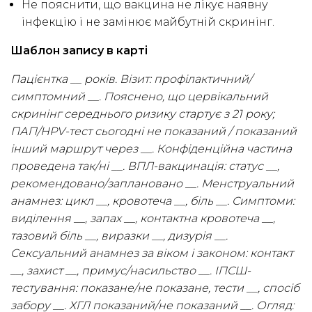
Не пояснити, що вакцина не лікує наявну
інфекцію і не замінює майбутній скринінг.
Шаблон запису в карті
Пацієнтка __ років. Візит: профілактичний/
симптомний __. Пояснено, що цервікальний
скринінг середнього ризику стартує з 21 року;
ПАП/HPV-тест сьогодні не показаний / показаний
інший маршрут через __. Конфіденційна частина
проведена так/ні __. ВПЛ-вакцинація: статус __,
рекомендовано/заплановано __. Менструальний
анамнез: цикл __, кровотеча __, біль __. Симптоми:
виділення __, запах __, контактна кровотеча __,
тазовий біль __, виразки __, дизурія __.
Сексуальний анамнез за віком і законом: контакт
__, захист __, примус/насильство __. ІПСШ-
тестування: показане/не показане, тести __, спосіб
забору __. ХГЛ показаний/не показаний __. Огляд: