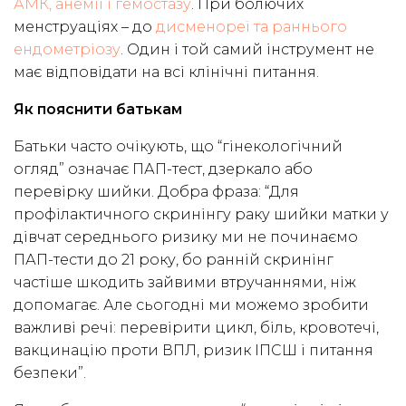
АМК, анемії і гемостазу
. При болючих
менструаціях – до
дисменореї та раннього
ендометріозу
. Один і той самий інструмент не
має відповідати на всі клінічні питання.
Як пояснити батькам
Батьки часто очікують, що “гінекологічний
огляд” означає ПАП-тест, дзеркало або
перевірку шийки. Добра фраза: “Для
профілактичного скринінгу раку шийки матки у
дівчат середнього ризику ми не починаємо
ПАП-тести до 21 року, бо ранній скринінг
частіше шкодить зайвими втручаннями, ніж
допомагає. Але сьогодні ми можемо зробити
важливі речі: перевірити цикл, біль, кровотечі,
вакцинацію проти ВПЛ, ризик ІПСШ і питання
безпеки”.