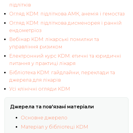
підлітків
Огляд KDM: підліткова АМК, анемія і гемостаз
Огляд KDM: підліткова дисменорея і ранній
ендометріоз
Вебінар KDM: лікарські помилки та
управління ризиком
Електронний курс KDM: етичні та юридичні
питання у практиці лікаря
Бібліотека KDM: гайдлайни, переклади та
джерела для лікарів
Усі клінічні огляди KDM
Джерела та пов'язані матеріали
Основне джерело
Матеріал у бібліотеці KDM