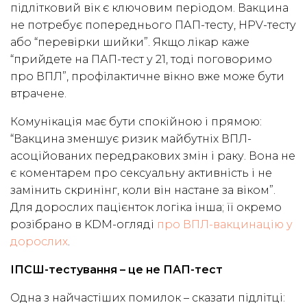
підлітковий вік є ключовим періодом. Вакцина
не потребує попереднього ПАП-тесту, HPV-тесту
або “перевірки шийки”. Якщо лікар каже
“прийдете на ПАП-тест у 21, тоді поговоримо
про ВПЛ”, профілактичне вікно вже може бути
втрачене.
Комунікація має бути спокійною і прямою:
“Вакцина зменшує ризик майбутніх ВПЛ-
асоційованих передракових змін і раку. Вона не
є коментарем про сексуальну активність і не
замінить скринінг, коли він настане за віком”.
Для дорослих пацієнток логіка інша; її окремо
розібрано в KDM-огляді
про ВПЛ-вакцинацію у
дорослих
.
ІПСШ-тестування – це не ПАП-тест
Одна з найчастіших помилок – сказати підлітці: