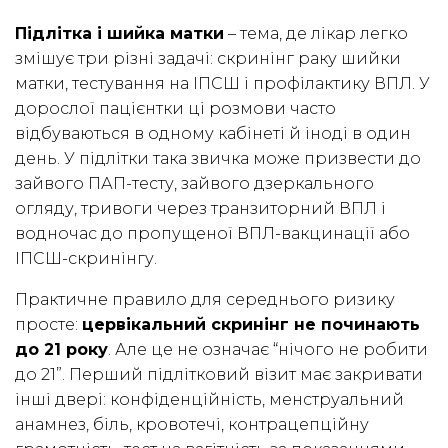
Підлітка і шийка матки
– тема, де лікар легко
змішує три різні задачі: скринінг раку шийки
матки, тестування на ІПСШ і профілактику ВПЛ. У
дорослої пацієнтки ці розмови часто
відбуваються в одному кабінеті й іноді в один
день. У підлітки така звичка може призвести до
зайвого ПАП-тесту, зайвого дзеркального
огляду, тривоги через транзиторний ВПЛ і
водночас до пропущеної ВПЛ-вакцинації або
ІПСШ-скринінгу.
Практичне правило для середнього ризику
просте:
цервікальний скринінг не починають
до 21 року
. Але це не означає “нічого не робити
до 21”. Перший підлітковий візит має закривати
інші двері: конфіденційність, менструальний
анамнез, біль, кровотечі, контрацепційну