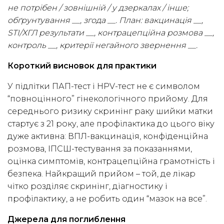
не потрібен / зовнішній / у дзеркалах / інше;
обґрунтування __, згода __. План: вакцинація __,
STI/ХГЛ результати __, контрацепційна розмова __,
контроль __, критерії негайного звернення __.
Короткий висновок для практики
У підлітки ПАП-тест і HPV-тест не є символом
“повноцінного” гінекологічного прийому. Для
середнього ризику скринінг раку шийки матки
стартує з 21 року, але профілактика до цього віку
дуже активна: ВПЛ-вакцинація, конфіденційна
розмова, ІПСШ-тестування за показаннями,
оцінка симптомів, контрацепційна грамотність і
безпека. Найкращий прийом – той, де лікар
чітко розділяє скринінг, діагностику і
профілактику, а не робить один “мазок на все”.
Джерела для поглиблення