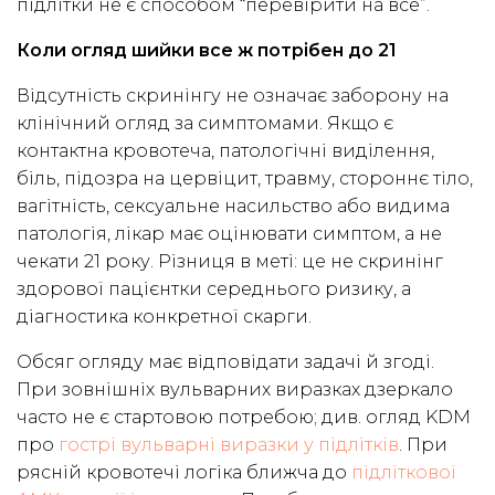
підлітки не є способом “перевірити на все”.
Коли огляд шийки все ж потрібен до 21
Відсутність скринінгу не означає заборону на
клінічний огляд за симптомами. Якщо є
контактна кровотеча, патологічні виділення,
біль, підозра на цервіцит, травму, стороннє тіло,
вагітність, сексуальне насильство або видима
патологія, лікар має оцінювати симптом, а не
чекати 21 року. Різниця в меті: це не скринінг
здорової пацієнтки середнього ризику, а
діагностика конкретної скарги.
Обсяг огляду має відповідати задачі й згоді.
При зовнішніх вульварних виразках дзеркало
часто не є стартовою потребою; див. огляд KDM
про
гострі вульварні виразки у підлітків
. При
рясній кровотечі логіка ближча до
підліткової