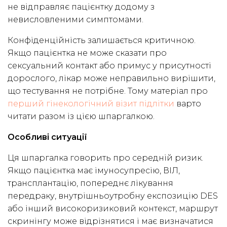
не відправляє пацієнтку додому з
невисловленими симптомами.
Конфіденційність залишається критичною.
Якщо пацієнтка не може сказати про
сексуальний контакт або примус у присутності
дорослого, лікар може неправильно вирішити,
що тестування не потрібне. Тому матеріал про
перший гінекологічний візит підлітки
варто
читати разом із цією шпаргалкою.
Особливі ситуації
Ця шпаргалка говорить про середній ризик.
Якщо пацієнтка має імуносупресію, ВІЛ,
трансплантацію, попереднє лікування
передраку, внутрішньоутробну експозицію DES
або інший високоризиковий контекст, маршрут
скринінгу може відрізнятися і має визначатися