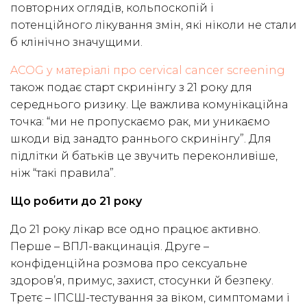
повторних оглядів, кольпоскопій і
потенційного лікування змін, які ніколи не стали
б клінічно значущими.
ACOG у матеріалі про cervical cancer screening
також подає старт скринінгу з 21 року для
середнього ризику. Це важлива комунікаційна
точка: “ми не пропускаємо рак, ми уникаємо
шкоди від занадто раннього скринінгу”. Для
підлітки й батьків це звучить переконливіше,
ніж “такі правила”.
Що робити до 21 року
До 21 року лікар все одно працює активно.
Перше – ВПЛ-вакцинація. Друге –
конфіденційна розмова про сексуальне
здоров’я, примус, захист, стосунки й безпеку.
Третє – ІПСШ-тестування за віком, симптомами і