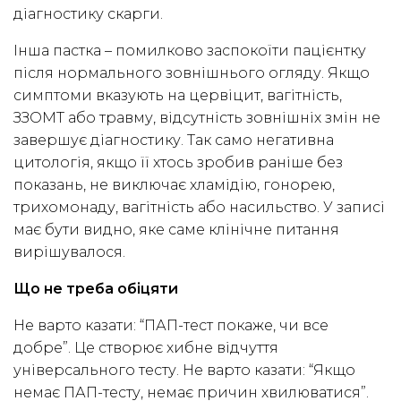
діагностику скарги.
Інша пастка – помилково заспокоїти пацієнтку
після нормального зовнішнього огляду. Якщо
симптоми вказують на цервіцит, вагітність,
ЗЗОМТ або травму, відсутність зовнішніх змін не
завершує діагностику. Так само негативна
цитологія, якщо її хтось зробив раніше без
показань, не виключає хламідію, гонорею,
трихомонаду, вагітність або насильство. У записі
має бути видно, яке саме клінічне питання
вирішувалося.
Що не треба обіцяти
Не варто казати: “ПАП-тест покаже, чи все
добре”. Це створює хибне відчуття
універсального тесту. Не варто казати: “Якщо
немає ПАП-тесту, немає причин хвилюватися”.