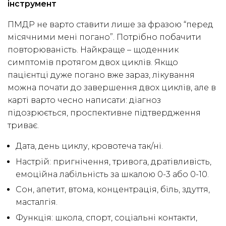
інструмент
ПМДР не варто ставити лише за фразою “перед
місячними мені погано”. Потрібно побачити
повторюваність. Найкраще – щоденник
симптомів протягом двох циклів. Якщо
пацієнтці дуже погано вже зараз, лікування
можна почати до завершення двох циклів, але в
карті варто чесно написати: діагноз
підозрюється, проспективне підтвердження
триває.
Дата, день циклу, кровотеча так/ні.
Настрій: пригнічення, тривога, дратівливість,
емоційна лабільність за шкалою 0-3 або 0-10.
Сон, апетит, втома, концентрація, біль, здуття,
масталгія.
Функція: школа, спорт, соціальні контакти,