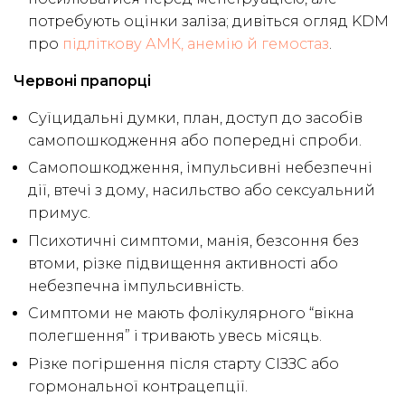
потребують оцінки заліза; дивіться огляд KDM
про
підліткову АМК, анемію й гемостаз
.
Червоні прапорці
Суїцидальні думки, план, доступ до засобів
самопошкодження або попередні спроби.
Самопошкодження, імпульсивні небезпечні
дії, втечі з дому, насильство або сексуальний
примус.
Психотичні симптоми, манія, безсоння без
втоми, різке підвищення активності або
небезпечна імпульсивність.
Симптоми не мають фолікулярного “вікна
полегшення” і тривають увесь місяць.
Різке погіршення після старту СІЗЗС або
гормональної контрацепції.