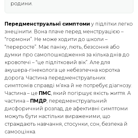
родини.
Передменструальні симптоми
у підлітки легко
знецінити. Вона плаче перед менструацією –
“гормони”. Не може ходити до школи –
“переросте”. Має паніку, лють, безсоння або
думки про самопошкодження за кілька днів до
кровотечі – “це підлітковий вік”. Але для
акушера-гінеколога це небезпечна коротка
дорога. Частина передменструальних
симптомів справді м’яка й не потребує діагнозу.
Частина – це
ПМС
, який погіршує якість життя. А
частина –
ПМДР
, передменструальний
дисфоричний розлад, де афективні симптоми
можуть бути настільки вираженими, що
страждають навчання, стосунки, сон, безпека й
самооцінка.