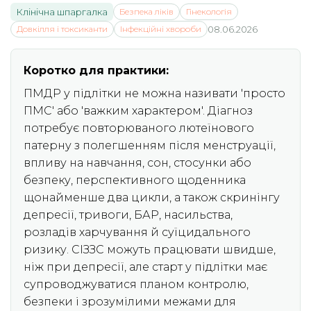
Клінічна шпаргалка
Безпека ліків
Гінекологія
Довкілля і токсиканти
Інфекційні хвороби
08.06.2026
Коротко для практики:
ПМДР у підлітки не можна називати 'просто
ПМС' або 'важким характером'. Діагноз
потребує повторюваного лютеїнового
патерну з полегшенням після менструації,
впливу на навчання, сон, стосунки або
безпеку, перспективного щоденника
щонайменше два цикли, а також скринінгу
депресії, тривоги, БАР, насильства,
розладів харчування й суїцидального
ризику. СІЗЗС можуть працювати швидше,
ніж при депресії, але старт у підлітки має
супроводжуватися планом контролю,
безпеки і зрозумілими межами для