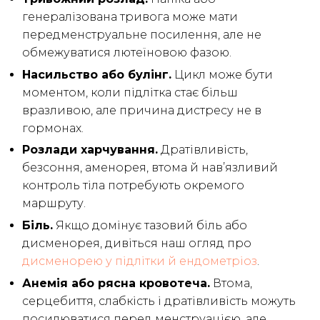
генералізована тривога може мати
передменструальне посилення, але не
обмежуватися лютеїновою фазою.
Насильство або булінг.
Цикл може бути
моментом, коли підлітка стає більш
вразливою, але причина дистресу не в
гормонах.
Розлади харчування.
Дратівливість,
безсоння, аменорея, втома й нав’язливий
контроль тіла потребують окремого
маршруту.
Біль.
Якщо домінує тазовий біль або
дисменорея, дивіться наш огляд про
дисменорею у підлітки й ендометріоз
.
Анемія або рясна кровотеча.
Втома,
серцебиття, слабкість і дратівливість можуть
посилюватися перед менструацією, але