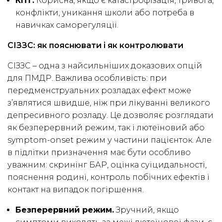
КПТ.
Корисна, якщо є катастрофізація, тривога,
конфлікти, уникання школи або потреба в
навичках саморегуляції.
СІЗЗС: як пояснювати і як контролювати
СІЗЗС – одна з найсильніших доказових опцій
для ПМДР. Важлива особливість: при
передменструальних розладах ефект може
з’являтися швидше, ніж при лікуванні великого
депресивного розладу. Це дозволяє розглядати
як безперервний режим, так і лютеїновий або
symptom-onset режим у частини пацієнток. Але
в підлітки призначення має бути особливо
уважним: скринінг БАР, оцінка суїцидальності,
пояснення родині, контроль побічних ефектів і
контакт на випадок погіршення.
Безперервний режим.
Зручний, якщо