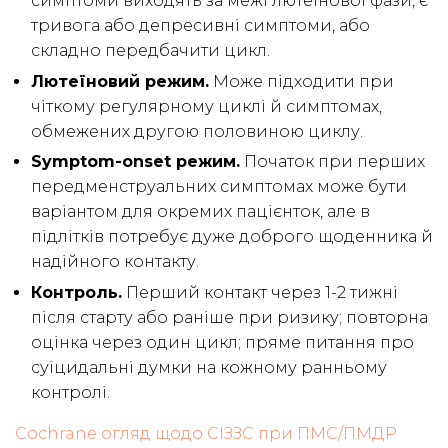
симптоми виходять за межі лютеїнової фази, є
тривога або депресивні симптоми, або
складно передбачити цикл.
Лютеїновий режим.
Може підходити при
чіткому регулярному циклі й симптомах,
обмежених другою половиною циклу.
Symptom-onset режим.
Початок при перших
передменструальних симптомах може бути
варіантом для окремих пацієнток, але в
підлітків потребує дуже доброго щоденника й
надійного контакту.
Контроль.
Перший контакт через 1-2 тижні
після старту або раніше при ризику; повторна
оцінка через один цикл; пряме питання про
суїцидальні думки на кожному ранньому
контролі.
Cochrane огляд щодо СІЗЗС при ПМС/ПМДР