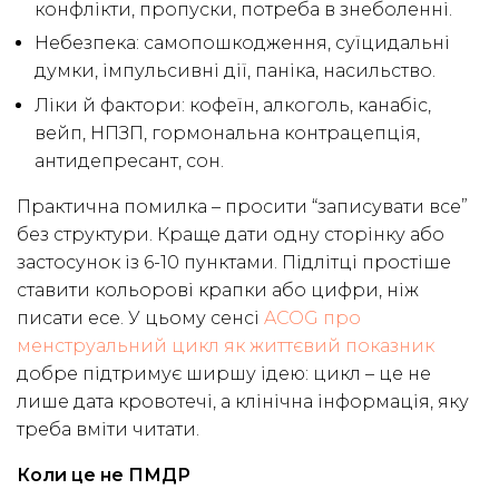
конфлікти, пропуски, потреба в знеболенні.
Небезпека: самопошкодження, суїцидальні
думки, імпульсивні дії, паніка, насильство.
Ліки й фактори: кофеїн, алкоголь, канабіс,
вейп, НПЗП, гормональна контрацепція,
антидепресант, сон.
Практична помилка – просити “записувати все”
без структури. Краще дати одну сторінку або
застосунок із 6-10 пунктами. Підлітці простіше
ставити кольорові крапки або цифри, ніж
писати есе. У цьому сенсі
ACOG про
менструальний цикл як життєвий показник
добре підтримує ширшу ідею: цикл – це не
лише дата кровотечі, а клінічна інформація, яку
треба вміти читати.
Коли це не ПМДР