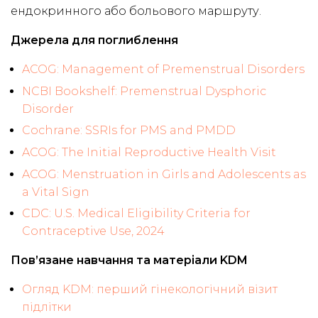
ендокринного або больового маршруту.
Джерела для поглиблення
ACOG: Management of Premenstrual Disorders
NCBI Bookshelf: Premenstrual Dysphoric
Disorder
Cochrane: SSRIs for PMS and PMDD
ACOG: The Initial Reproductive Health Visit
ACOG: Menstruation in Girls and Adolescents as
a Vital Sign
CDC: U.S. Medical Eligibility Criteria for
Contraceptive Use, 2024
Пов’язане навчання та матеріали KDM
Огляд KDM: перший гінекологічний візит
підлітки