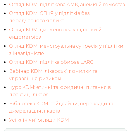
Огляд KDM: підліткова АМК, анемія й гемостаз
Огляд KDM: СПКЯ у підлітків без
передчасного ярлика
Огляд KDM: дисменорея у підлітки й
ендометріоз
Огляд KDM: менструальна супресія у підлітки
з інвалідністю
Огляд KDM: підлітка обирає LARC
Вебінар KDM: лікарські помилки та
управління ризиком
Курс KDM: етичні та юридичні питання в
практиці лікаря
Бібліотека KDM: гайдлайни, переклади та
джерела для лікарів
Усі клінічні огляди KDM