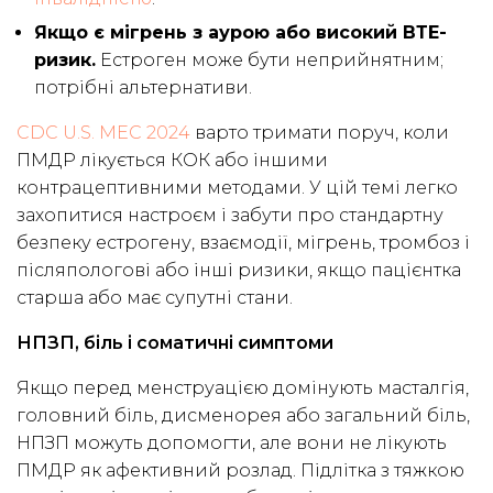
Якщо є мігрень з аурою або високий ВТЕ-
ризик.
Естроген може бути неприйнятним;
потрібні альтернативи.
CDC U.S. MEC 2024
варто тримати поруч, коли
ПМДР лікується КОК або іншими
контрацептивними методами. У цій темі легко
захопитися настроєм і забути про стандартну
безпеку естрогену, взаємодії, мігрень, тромбоз і
післяпологові або інші ризики, якщо пацієнтка
старша або має супутні стани.
НПЗП, біль і соматичні симптоми
Якщо перед менструацією домінують масталгія,
головний біль, дисменорея або загальний біль,
НПЗП можуть допомогти, але вони не лікують
ПМДР як афективний розлад. Підлітка з тяжкою