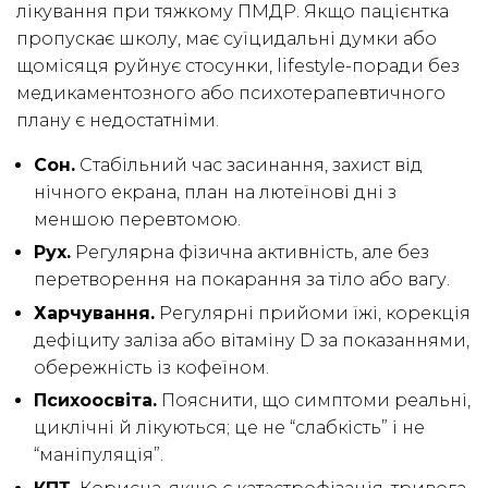
лікування при тяжкому ПМДР. Якщо пацієнтка
пропускає школу, має суїцидальні думки або
щомісяця руйнує стосунки, lifestyle-поради без
медикаментозного або психотерапевтичного
плану є недостатніми.
Сон.
Стабільний час засинання, захист від
нічного екрана, план на лютеїнові дні з
меншою перевтомою.
Рух.
Регулярна фізична активність, але без
перетворення на покарання за тіло або вагу.
Харчування.
Регулярні прийоми їжі, корекція
дефіциту заліза або вітаміну D за показаннями,
обережність із кофеїном.
Психоосвіта.
Пояснити, що симптоми реальні,
циклічні й лікуються; це не “слабкість” і не
“маніпуляція”.