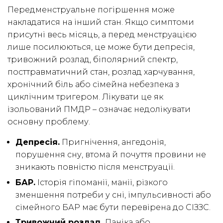
Передменструальне погіршення може
накладатися на інший стан. Якщо симптоми
присутні весь місяць, а перед менструацією
лише посилюються, це може бути депресія,
тривожний розлад, біполярний спектр,
посттравматичний стан, розлад харчування,
хронічний біль або сімейна небезпека з
циклічним тригером. Лікувати це як
ізольований ПМДР – означає недолікувати
основну проблему.
Депресія.
Пригнічення, ангедонія,
порушення сну, втома й почуття провини не
зникають повністю після менструації.
БАР.
Історія гіпоманії, манії, різкого
зменшення потреби у сні, імпульсивності або
сімейного БАР має бути перевірена до СІЗЗС.
Тривожний розлад.
Паніка або