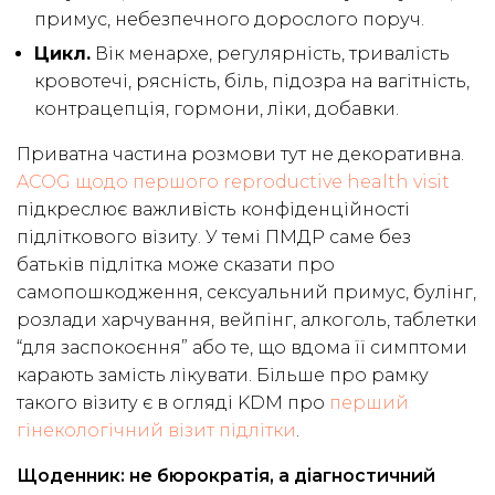
примус, небезпечного дорослого поруч.
Цикл.
Вік менархе, регулярність, тривалість
кровотечі, рясність, біль, підозра на вагітність,
контрацепція, гормони, ліки, добавки.
Приватна частина розмови тут не декоративна.
ACOG щодо першого reproductive health visit
підкреслює важливість конфіденційності
підліткового візиту. У темі ПМДР саме без
батьків підлітка може сказати про
самопошкодження, сексуальний примус, булінг,
розлади харчування, вейпінг, алкоголь, таблетки
“для заспокоєння” або те, що вдома її симптоми
карають замість лікувати. Більше про рамку
такого візиту є в огляді KDM про
перший
гінекологічний візит підлітки
.
Щоденник: не бюрократія, а діагностичний