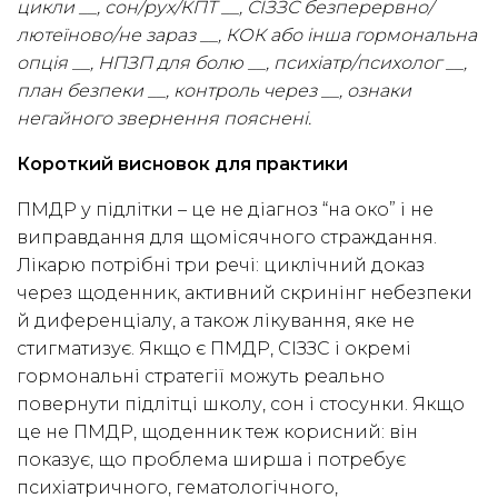
цикли __, сон/рух/КПТ __, СІЗЗС безперервно/
лютеїново/не зараз __, КОК або інша гормональна
опція __, НПЗП для болю __, психіатр/психолог __,
план безпеки __, контроль через __, ознаки
негайного звернення пояснені.
Короткий висновок для практики
ПМДР у підлітки – це не діагноз “на око” і не
виправдання для щомісячного страждання.
Лікарю потрібні три речі: циклічний доказ
через щоденник, активний скринінг небезпеки
й диференціалу, а також лікування, яке не
стигматизує. Якщо є ПМДР, СІЗЗС і окремі
гормональні стратегії можуть реально
повернути підлітці школу, сон і стосунки. Якщо
це не ПМДР, щоденник теж корисний: він
показує, що проблема ширша і потребує
психіатричного, гематологічного,