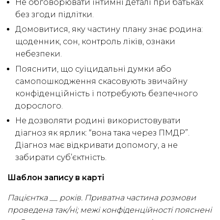
Не обговорювати інтимні деталі при батьках
без згоди підлітки.
Домовитися, яку частину плану знає родина:
щоденник, сон, контроль ліків, ознаки
небезпеки.
Пояснити, що суїцидальні думки або
самопошкодження скасовують звичайну
конфіденційність і потребують безпечного
дорослого.
Не дозволяти родині використовувати
діагноз як ярлик: “вона така через ПМДР”.
Діагноз має відкривати допомогу, а не
забирати суб’єктність.
Шаблон запису в карті
Пацієнтка __ років. Приватна частина розмови
проведена так/ні; межі конфіденційності пояснені