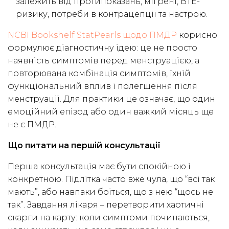
залежить від протипоказань, мігрені, ВТЕ-
ризику, потреби в контрацепції та настрою.
NCBI Bookshelf StatPearls щодо ПМДР
корисно
формулює діагностичну ідею: це не просто
наявність симптомів перед менструацією, а
повторювана комбінація симптомів, їхній
функціональний вплив і полегшення після
менструації. Для практики це означає, що один
емоційний епізод або один важкий місяць ще
не є ПМДР.
Що питати на першій консультації
Перша консультація має бути спокійною і
конкретною. Підлітка часто вже чула, що “всі так
мають”, або навпаки боїться, що з нею “щось не
так”. Завдання лікаря – перетворити хаотичні
скарги на карту: коли симптоми починаються,