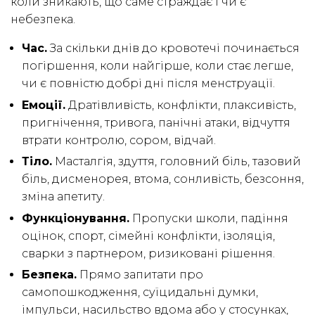
коли зникають, що саме страждає і чи є
небезпека.
Час.
За скільки днів до кровотечі починається
погіршення, коли найгірше, коли стає легше,
чи є повністю добрі дні після менструації.
Емоції.
Дратівливість, конфлікти, плаксивість,
пригнічення, тривога, панічні атаки, відчуття
втрати контролю, сором, відчай.
Тіло.
Масталгія, здуття, головний біль, тазовий
біль, дисменорея, втома, сонливість, безсоння,
зміна апетиту.
Функціонування.
Пропуски школи, падіння
оцінок, спорт, сімейні конфлікти, ізоляція,
сварки з партнером, ризиковані рішення.
Безпека.
Прямо запитати про
самопошкодження, суїцидальні думки,
імпульси, насильство вдома або у стосунках,