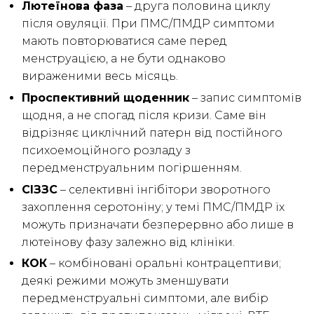
Лютеїнова фаза
– друга половина циклу
після овуляції. При ПМС/ПМДР симптоми
мають повторюватися саме перед
менструацією, а не бути однаково
вираженими весь місяць.
Проспективний щоденник
– запис симптомів
щодня, а не спогад після кризи. Саме він
відрізняє циклічний патерн від постійного
психоемоційного розладу з
передменструальним погіршенням.
СІЗЗС
– селективні інгібітори зворотного
захоплення серотоніну; у темі ПМС/ПМДР їх
можуть призначати безперервно або лише в
лютеїнову фазу залежно від клініки.
КОК
– комбіновані оральні контрацептиви;
деякі режими можуть зменшувати
передменструальні симптоми, але вибір