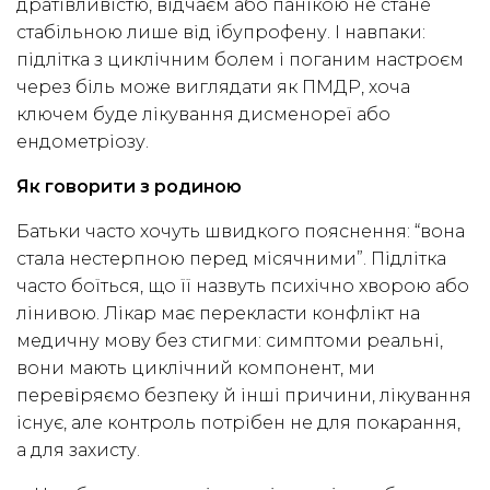
дратівливістю, відчаєм або панікою не стане
стабільною лише від ібупрофену. І навпаки:
підлітка з циклічним болем і поганим настроєм
через біль може виглядати як ПМДР, хоча
ключем буде лікування дисменореї або
ендометріозу.
Як говорити з родиною
Батьки часто хочуть швидкого пояснення: “вона
стала нестерпною перед місячними”. Підлітка
часто боїться, що її назвуть психічно хворою або
лінивою. Лікар має перекласти конфлікт на
медичну мову без стигми: симптоми реальні,
вони мають циклічний компонент, ми
перевіряємо безпеку й інші причини, лікування
існує, але контроль потрібен не для покарання,
а для захисту.