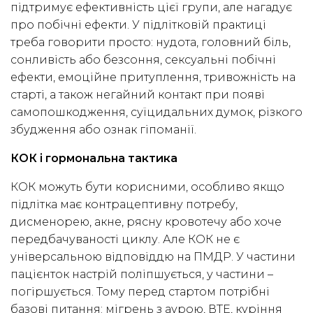
підтримує ефективність цієї групи, але нагадує
про побічні ефекти. У підлітковій практиці
треба говорити просто: нудота, головний біль,
сонливість або безсоння, сексуальні побічні
ефекти, емоційне притуплення, тривожність на
старті, а також негайний контакт при появі
самопошкодження, суїцидальних думок, різкого
збудження або ознак гіпоманії.
КОК і гормональна тактика
КОК можуть бути корисними, особливо якщо
підлітка має контрацептивну потребу,
дисменорею, акне, рясну кровотечу або хоче
передбачуваності циклу. Але КОК не є
універсальною відповіддю на ПМДР. У частини
пацієнток настрій поліпшується, у частини –
погіршується. Тому перед стартом потрібні
базові питання: мігрень з аурою, ВТЕ, куріння