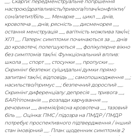
__. Скарги: передменструальне погіршення
настрою/дратівливість/тривога/плач/конфлікти/
сон/апетит/біль __. Менархе __, цикл __ днів,
кровотеча __ днів, рясність __, дисменорея __,
остання менструація __, вагітність можлива так/ні;
ХГЛ __. Патерн: симптоми починаються за __ днів
до кровотечі, полегшуються __, фолікулярне вікно
без симптомів так/ні. Функціональний вплив:
школа __, спорт __, стосунки __, пропуски __.
Скринінг безпеки: суїцидальні думки прямо
запитані так/ні, відповідь __; самопошкодження __;
насильство/примус __; безпечний дорослий __.
Скринінг диференціалу: депресія __, тривога __,
БАР/гіпоманія __, розлади харчування __,
речовини __, анемія/рясна кровотеча __, тазовий
біль __. Оцінка: ПМС / підозра на ПМДР / ПМДР
потребує проспективного підтвердження / інший
стан імовірний __. План: щоденник симптомів 2