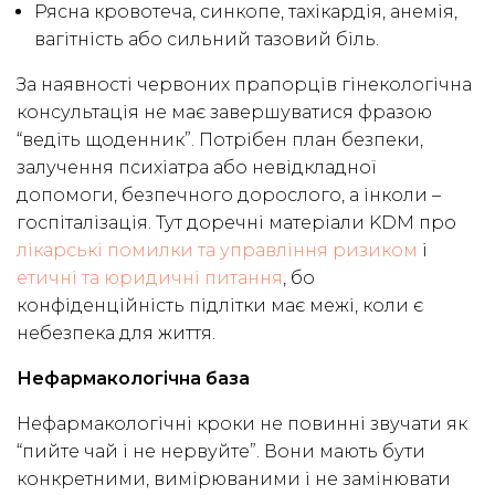
Рясна кровотеча, синкопе, тахікардія, анемія,
вагітність або сильний тазовий біль.
За наявності червоних прапорців гінекологічна
консультація не має завершуватися фразою
“ведіть щоденник”. Потрібен план безпеки,
залучення психіатра або невідкладної
допомоги, безпечного дорослого, а інколи –
госпіталізація. Тут доречні матеріали KDM про
лікарські помилки та управління ризиком
і
етичні та юридичні питання
, бо
конфіденційність підлітки має межі, коли є
небезпека для життя.
Нефармакологічна база
Нефармакологічні кроки не повинні звучати як
“пийте чай і не нервуйте”. Вони мають бути
конкретними, вимірюваними і не замінювати