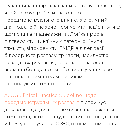
Ця клінічна шпаргалка написана для гінеколога,
який не хоче робити з кожного
передменструального дня психіатричний
діагноз, але й не хоче пропустити пацієнтку, яка
щомісяця випадає з життя. Логіка проста:
підтвердити циклічний патерн, оцінити
тяжкість, відокремити ПМДР від депресії,
біполярного розладу, тривоги, насильства,
розладів харчування, тиреоїдної патології,
анемії та болю, а потім обрати лікування, яке
відповідає симптомам, ризикам і
репродуктивним потребам.
ACOG Clinical Practice Guideline щодо
передменструальних розладів
підтримує
доказові підходи: проспективне відстеження
симптомів, психоосвіту, когнітивно-поведінкові
й lifestyle-втручання, СІЗЗС, окремі гормональні