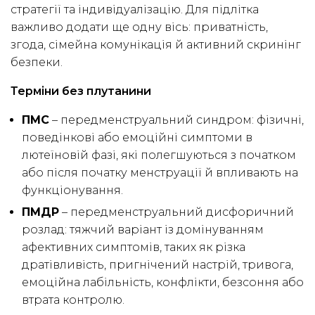
стратегії та індивідуалізацію. Для підлітка
важливо додати ще одну вісь: приватність,
згода, сімейна комунікація й активний скринінг
безпеки.
Терміни без плутанини
ПМС
– передменструальний синдром: фізичні,
поведінкові або емоційні симптоми в
лютеїновій фазі, які полегшуються з початком
або після початку менструації й впливають на
функціонування.
ПМДР
– передменструальний дисфоричний
розлад: тяжчий варіант із домінуванням
афективних симптомів, таких як різка
дратівливість, пригнічений настрій, тривога,
емоційна лабільність, конфлікти, безсоння або
втрата контролю.