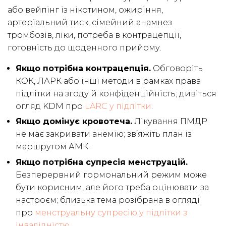
або вейпінг із нікотином, ожиріння,
артеріальний тиск, сімейний анамнез
тромбозів, ліки, потреба в контрацепції,
готовність до щоденного прийому.
Якщо потрібна контрацепція.
Обговоріть
КОК, ЛАРК або інші методи в рамках права
підлітки на згоду й конфіденційність; дивіться
огляд KDM про
LARC у підлітки
.
Якщо домінує кровотеча.
Лікування ПМДР
не має закривати анемію; зв’яжіть план із
маршрутом АМК.
Якщо потрібна супресія менструацій.
Безперервний гормональний режим може
бути корисним, але його треба оцінювати за
настроєм; близька тема розібрана в огляді
про
менструальну супресію у підлітки з
інвалідністю
.