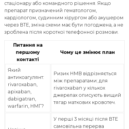
стаціонару або командного рішення. Якщо
препарат призначений гематологом,
кардіологом, судинним хірургом або акушером
через ВТЕ, зміна схеми має бути погоджена, а не
зроблена після короткої телефонної розмови.
Питання на
першому
Чому це змінює план
контакті
Який
Ризик HMB відрізняється
антикоагулянт:
між препаратами; для
rivaroxaban,
rivaroxaban у кількох
apixaban,
джерелах описують вищий
dabigatran,
тягар маткових кровотеч.
warfarin, НМГ?
У перші 3 місяці після ВТЕ
самовільна перерва