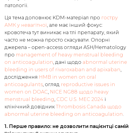
патології.
Ця тема доповнює KDM-матеріал про
гостру
АМК у невагітної
, але має інший фокус:
кровотеча тут виникає на тлі препарату, який
часто не можна просто скасувати. Опорні
джерела – open-access огляди ASH/Hematology
про
management of heavy menstrual bleeding
on anticoagulation
, дані щодо
abnormal uterine
bleeding in users of rivaroxaban and apixaban
,
дослідження
HMB in women on oral
anticoagulants
, огляд
reproductive issues in
women on DOAC
,
NICE NG88 щодо heavy
menstrual bleeding
,
CDC U.S. MEC 2024
і
клінічний довідник
Thrombosis Canada щодо
abnormal uterine bleeding on anticoagulation
.
1. Перше правило: не дозволити пацієнтці самій