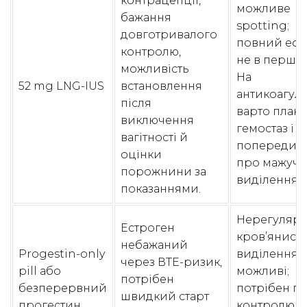
контрацепції,
можливе
бажання
spotting;
довготривалого
повний ефе
контролю,
не в перші д
можливість
На
52 mg LNG-IUS
встановлення
антикоагуля
після
варто план
виключення
гемостаз і
вагітності й
попередит
оцінки
про мажучі
порожнини за
виділення.
показаннями.
Нерегулярн
Естроген
кров’янисті
небажаний
Progestin-only
виділення
через ВТЕ-ризик,
pill або
можливі;
потрібен
безперервний
потрібен п
швидкий старт
прогестин
контролю, а