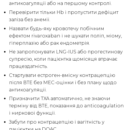
антикоагуляції або на першому контролі.
Перевірити тільки Hb і пропустити дефіцит
заліза без анемії.
Назвати будь-яку кровотечу побічним
ефектом rivaroxaban і не шукати поліп, міому,
гіперплазію або рак ендометрія.
Не запропонувати LNG-IUS або прогестинову
супресію, коли пацієнтка щомісяця втрачає
працездатність.
Стартувати естроген-вмісну контрацепцію
після ВТЕ без MEC-оцінки і без плану щодо
антикоагуляції.
Призначити TXA автоматично, не знаючи
терміну від ВТЕ, показання до anticoagulation
і ниркової функції.
Забути про контрацепцію і вагітність у
пацієнтки на DOAC.