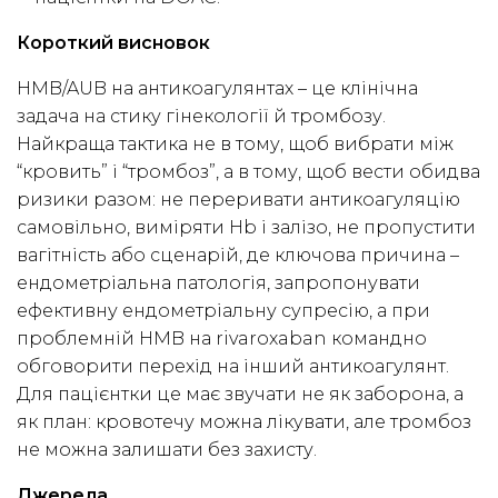
Короткий висновок
HMB/AUB на антикоагулянтах – це клінічна
задача на стику гінекології й тромбозу.
Найкраща тактика не в тому, щоб вибрати між
“кровить” і “тромбоз”, а в тому, щоб вести обидва
ризики разом: не переривати антикоагуляцію
самовільно, виміряти Hb і залізо, не пропустити
вагітність або сценарій, де ключова причина –
ендометріальна патологія, запропонувати
ефективну ендометріальну супресію, а при
проблемній HMB на rivaroxaban командно
обговорити перехід на інший антикоагулянт.
Для пацієнтки це має звучати не як заборона, а
як план: кровотечу можна лікувати, але тромбоз
не можна залишати без захисту.
Джерела