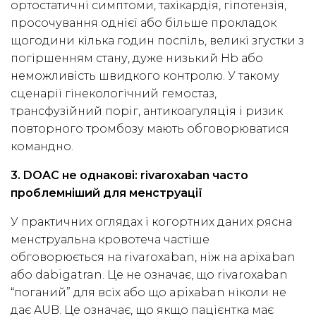
ортостатичні симптоми, тахікардія, гіпотензія,
просочування однієї або більше прокладок
щогодини кілька годин поспіль, великі згустки з
погіршенням стану, дуже низький Hb або
неможливість швидкого контролю. У такому
сценарії гінекологічний гемостаз,
трансфузійний поріг, антикоагуляція і ризик
повторного тромбозу мають обговорюватися
командно.
3. DOAC не однакові: rivaroxaban часто
проблемніший для менструації
У практичних оглядах і когортних даних рясна
менструальна кровотеча частіше
обговорюється на rivaroxaban, ніж на apixaban
або dabigatran. Це не означає, що rivaroxaban
“поганий” для всіх або що apixaban ніколи не
дає AUB. Це означає, що якщо пацієнтка має