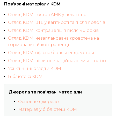
Пов’язані матеріали KDM
Огляд KDM: гостра АМК у невагітної
Огляд KDM: ВТЕ у вагітності та після пологів
Огляд KDM: контрацепція після 40 років
Огляд KDM: незапланована кровотеча на
гормональній контрацепції
Огляд KDM: офісна біопсія ендометрія
Огляд KDM: післяопераційна анемія і залізо
Усі клінічні огляди KDM
Бібліотека KDM
Джерела та пов'язані матеріали
Основне джерело
Матеріал у бібліотеці KDM