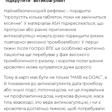
“підкрутити” антикоагулянт
Найнебезпечніший рефлекс – порадити
“пропустіть кілька таблеток, поки не закінчиться
місячне”. У матеріалах ASH підкреслюється, що
пропуски або раннє припинення
антикоагуляції можуть різко підвищити ризик
повторної венозної тромбоемболії. У перші
тижні після гострої ВТЕ це особливо критично:
пацієнтка ще перебуває у фазі високого
тромботичного ризику, і коротке полегшення
кровотечі може купуватися дуже дорого.
Тому в карті має бути не тільки “HMB на DOAC”, а
й показання до антикоагулянта, дата тромбозу
або іншої події, поточна доза, чи це лікувальна
чи профілактична доза, ниркова функція, маса
тіла, взаємодії, хто веде антикоагуляцію, і чи є
кровотеча достатньо тяжкою, щоб потребувати