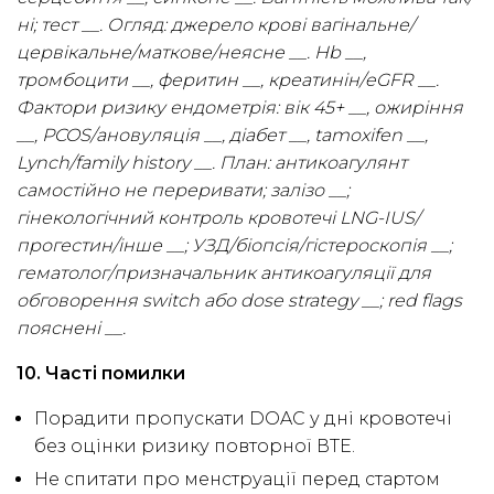
ні; тест __. Огляд: джерело крові вагінальне/
цервікальне/маткове/неясне __. Hb __,
тромбоцити __, феритин __, креатинін/eGFR __.
Фактори ризику ендометрія: вік 45+ __, ожиріння
__, PCOS/ановуляція __, діабет __, tamoxifen __,
Lynch/family history __. План: антикоагулянт
самостійно не переривати; залізо __;
гінекологічний контроль кровотечі LNG-IUS/
прогестин/інше __; УЗД/біопсія/гістероскопія __;
гематолог/призначальник антикоагуляції для
обговорення switch або dose strategy __; red flags
пояснені __.
10. Часті помилки
Порадити пропускати DOAC у дні кровотечі
без оцінки ризику повторної ВТЕ.
Не спитати про менструації перед стартом