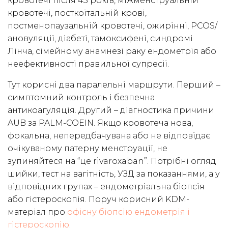
кровотечі після 45 років, міжменструальній
кровотечі, посткоїтальній крові,
постменопаузальній кровотечі, ожирінні, PCOS/
ановуляції, діабеті, тамоксифені, синдромі
Лінча, сімейному анамнезі раку ендометрія або
неефективності правильної супресії.
Тут корисні два паралельні маршрути. Перший –
симптомний контроль і безпечна
антикоагуляція. Другий – діагностика причини
AUB за PALM-COEIN. Якщо кровотеча нова,
фокальна, непередбачувана або не відповідає
очікуваному патерну менструації, не
зупиняйтеся на “це rivaroxaban”. Потрібні огляд
шийки, тест на вагітність, УЗД за показаннями, а у
відповідних групах – ендометріальна біопсія
або гістероскопія. Поруч корисний KDM-
матеріал про
офісну біопсію ендометрія і
гістероскопію
.