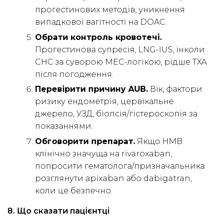
прогестинових методів, уникнення
випадкової вагітності на DOAC.
Обрати контроль кровотечі.
Прогестинова супресія, LNG-IUS, інколи
CHC за суворою MEC-логікою, рідше TXA
після погодження.
Перевірити причину AUB.
Вік, фактори
ризику ендометрія, цервікальне
джерело, УЗД, біопсія/гістероскопія за
показаннями.
Обговорити препарат.
Якщо HMB
клінічно значуща на rivaroxaban,
попросити гематолога/призначальника
розглянути apixaban або dabigatran,
коли це безпечно.
8. Що сказати пацієнтці