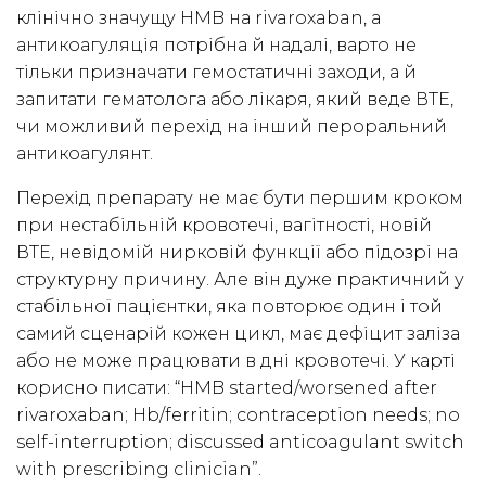
клінічно значущу HMB на rivaroxaban, а
антикоагуляція потрібна й надалі, варто не
тільки призначати гемостатичні заходи, а й
запитати гематолога або лікаря, який веде ВТЕ,
чи можливий перехід на інший пероральний
антикоагулянт.
Перехід препарату не має бути першим кроком
при нестабільній кровотечі, вагітності, новій
ВТЕ, невідомій нирковій функції або підозрі на
структурну причину. Але він дуже практичний у
стабільної пацієнтки, яка повторює один і той
самий сценарій кожен цикл, має дефіцит заліза
або не може працювати в дні кровотечі. У карті
корисно писати: “HMB started/worsened after
rivaroxaban; Hb/ferritin; contraception needs; no
self-interruption; discussed anticoagulant switch
with prescribing clinician”.