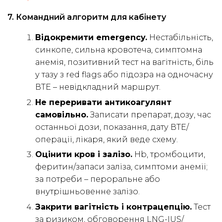
7. Командний алгоритм для кабінету
Відокремити emergency.
Нестабільність,
синкопе, сильна кровотеча, симптомна
анемія, позитивний тест на вагітність, біль
у тазу з red flags або підозра на одночасну
ВТЕ – невідкладний маршрут.
Не переривати антикоагулянт
самовільно.
Записати препарат, дозу, час
останньої дози, показання, дату ВТЕ/
операції, лікаря, який веде схему.
Оцінити кров і залізо.
Hb, тромбоцити,
феритин/запаси заліза, симптоми анемії;
за потреби – пероральне або
внутрішньовенне залізо.
Закрити вагітність і контрацепцію.
Тест
за ризиком, обговорення LNG-IUS/