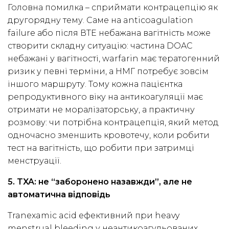
Головна помилка – сприймати контрацепцію як
другорядну тему. Саме на anticoagulation
failure або після ВТЕ небажана вагітність може
створити складну ситуацію: частина DOAC
небажані у вагітності, warfarin має тератогенний
ризик у певні терміни, а НМГ потребує зовсім
іншого маршруту. Тому кожна пацієнтка
репродуктивного віку на антикоагуляції має
отримати не моралізаторську, а практичну
розмову: чи потрібна контрацепція, який метод
одночасно зменшить кровотечу, коли робити
тест на вагітність, що робити при затримці
менструації.
5. TXA: не “заборонено назавжди”, але не
автоматична відповідь
Tranexamic acid ефективний при heavy
menstrual bleeding у неантикоагульованих