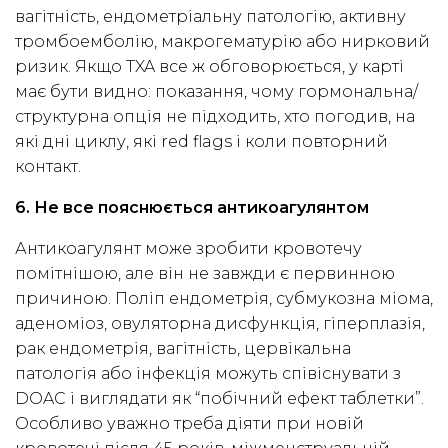
вагітність, ендометріальну патологію, активну
тромбоемболію, макрогематурію або нирковий
ризик. Якщо TXA все ж обговорюється, у карті
має бути видно: показання, чому гормональна/
структурна опція не підходить, хто погодив, на
які дні циклу, які red flags і коли повторний
контакт.
6. Не все пояснюється антикоагулянтом
Антикоагулянт може зробити кровотечу
помітнішою, але він не завжди є первинною
причиною. Поліп ендометрія, субмукозна міома,
аденоміоз, овуляторна дисфункція, гіперплазія,
рак ендометрія, вагітність, цервікальна
патологія або інфекція можуть співіснувати з
DOAC і виглядати як “побічний ефект таблетки”.
Особливо уважно треба діяти при новій