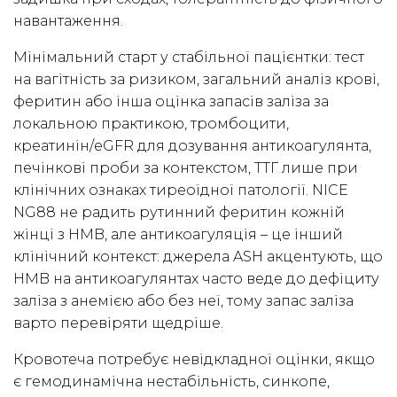
навантаження.
Мінімальний старт у стабільної пацієнтки: тест
на вагітність за ризиком, загальний аналіз крові,
феритин або інша оцінка запасів заліза за
локальною практикою, тромбоцити,
креатинін/eGFR для дозування антикоагулянта,
печінкові проби за контекстом, ТТГ лише при
клінічних ознаках тиреоїдної патології. NICE
NG88 не радить рутинний феритин кожній
жінці з HMB, але антикоагуляція – це інший
клінічний контекст: джерела ASH акцентують, що
HMB на антикоагулянтах часто веде до дефіциту
заліза з анемією або без неї, тому запас заліза
варто перевіряти щедріше.
Кровотеча потребує невідкладної оцінки, якщо
є гемодинамічна нестабільність, синкопе,