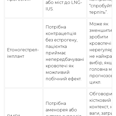
або міст до LNG-
“спробуйте 
IUS.
терпіть”.
Може як
Потрібна
зменшити, т
контрацепція
зробити
без естрогену,
кровотечі
пацієнтка
Етоногестрел-
нерегулярн
приймає
імплант
не найкра
непередбачувані
вибір, якщо
кровотечі як
головна мет
можливий
прогнозов
побічний ефект.
цикл.
Обговорит
кістковий
Потрібна
контекст, на
аменорея або
ваги, затри