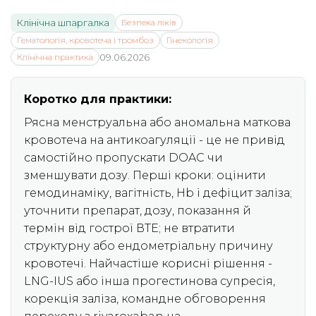
Клінічна шпаргалка
Безпека ліків
Гематологія, кровотеча і тромбоз
Гінекологія
Клінічна практика
09.06.2026
Коротко для практики:
Рясна менструальна або аномальна маткова
кровотеча на антикоагуляції - це не привід
самостійно пропускати DOAC чи
зменшувати дозу. Перші кроки: оцінити
гемодинаміку, вагітність, Hb і дефіцит заліза;
уточнити препарат, дозу, показання й
термін від гострої ВТЕ; не втратити
структурну або ендометріальну причину
кровотечі. Найчастіше корисні рішення -
LNG-IUS або інша прогестинова супресія,
корекція заліза, командне обговорення