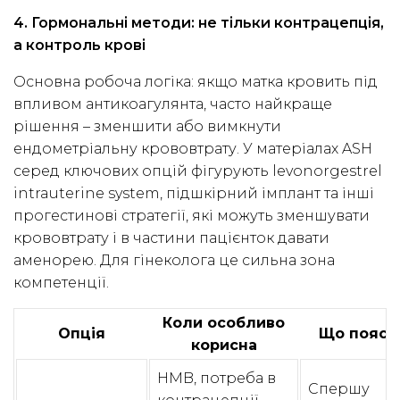
4. Гормональні методи: не тільки контрацепція,
а контроль крові
Основна робоча логіка: якщо матка кровить під
впливом антикоагулянта, часто найкраще
рішення – зменшити або вимкнути
ендометріальну крововтрату. У матеріалах ASH
серед ключових опцій фігурують levonorgestrel
intrauterine system, підшкірний імплант та інші
прогестинові стратегії, які можуть зменшувати
крововтрату і в частини пацієнток давати
аменорею. Для гінеколога це сильна зона
компетенції.
Коли особливо
Опція
Що поясн
корисна
HMB, потреба в
Спершу