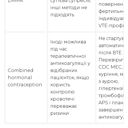
DMPA
суттєва супресія,
поверненн
інші методи не
фертильнос
підходять.
індивідуал
VTE-профіль
Не стартува
Іноді можлива
автоматичн
під час
після ВТЕ.
терапевтичної
Перевірити
антикоагуляції у
CDC MEC, ві
Combined
відібраних
куріння, мі
hormonal
пацієнток, якщо
з аурою,
contraception
користь
гіпертензію
контролю
тромбофілі
кровотечі
APS і план
переважає
завершенн
ризики.
антикоагуля