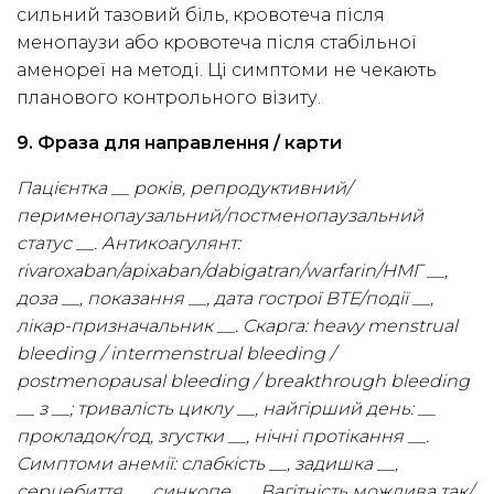
сильний тазовий біль, кровотеча після
менопаузи або кровотеча після стабільної
аменореї на методі. Ці симптоми не чекають
планового контрольного візиту.
9. Фраза для направлення / карти
Пацієнтка __ років, репродуктивний/
перименопаузальний/постменопаузальний
статус __. Антикоагулянт:
rivaroxaban/apixaban/dabigatran/warfarin/НМГ __,
доза __, показання __, дата гострої ВТЕ/події __,
лікар-призначальник __. Скарга: heavy menstrual
bleeding / intermenstrual bleeding /
postmenopausal bleeding / breakthrough bleeding
__ з __; тривалість циклу __, найгірший день: __
прокладок/год, згустки __, нічні протікання __.
Симптоми анемії: слабкість __, задишка __,
серцебиття __, синкопе __. Вагітність можлива так/