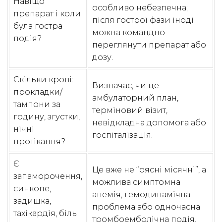
Навіщо
особливо небезпечна;
препарат і коли
після гострої фази іноді
була гостра
можна командно
подія?
переглянути препарат або
дозу.
Скільки крові:
Визначає, чи це
прокладки/
амбулаторний план,
тампони за
терміновий візит,
годину, згустки,
невідкладна допомога або
нічні
госпіталізація.
протікання?
Є
Це вже не “рясні місячні”, а
запаморочення,
можлива симптомна
синкопе,
анемія, гемодинамічна
задишка,
проблема або одночасна
тахікардія, біль
тромбоемболічна подія.