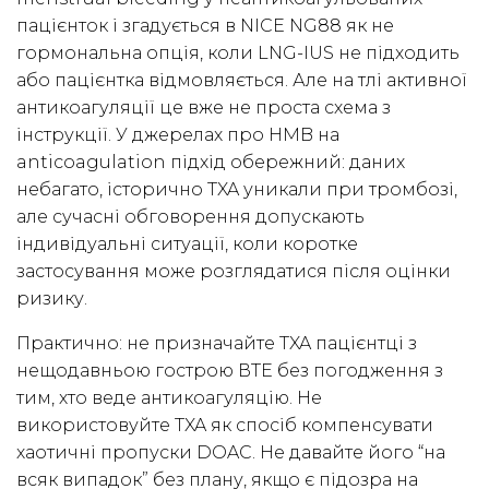
пацієнток і згадується в NICE NG88 як не
гормональна опція, коли LNG-IUS не підходить
або пацієнтка відмовляється. Але на тлі активної
антикоагуляції це вже не проста схема з
інструкції. У джерелах про HMB на
anticoagulation підхід обережний: даних
небагато, історично TXA уникали при тромбозі,
але сучасні обговорення допускають
індивідуальні ситуації, коли коротке
застосування може розглядатися після оцінки
ризику.
Практично: не призначайте TXA пацієнтці з
нещодавньою гострою ВТЕ без погодження з
тим, хто веде антикоагуляцію. Не
використовуйте TXA як спосіб компенсувати
хаотичні пропуски DOAC. Не давайте його “на
всяк випадок” без плану, якщо є підозра на