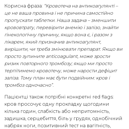
Корисна фраза:
“Кровотеча на антикоагулянті –
це не ваша провина і не причина самостійно
пропускати таблетки. Наша задача – зменшити
крововтрату, перевірити анемію і залізо, знайти
гінекологічну причину, якщо вона є, і разом з
лікарем, який призначив антикоагулянт,
вирішити, чи треба змінювати препарат. Якщо ви
просто зупините anticoagulant, може зрости
ризик повторного тромбозу; якщо ми просто
терпітимемо кровотечу, може нарости дефіцит
заліза. Тому план має бути подвійним: кров і
тромбоз одночасно”.
Пацієнтці також потрібні конкретні red flags:
кров просочує одну прокладку щогодини
кілька годин, слабкість або непритомність,
задишка, серцебиття, біль у грудях, однобічний
набряк ноги, позитивний тест на вагітність,