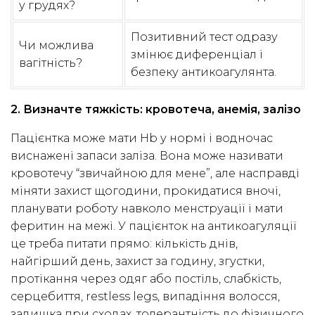
у грудях?
Позитивний тест одразу
Чи можлива
змінює диференціал і
вагітність?
безпеку антикоагулянта.
2. Визначте тяжкість: кровотеча, анемія, залізо
Пацієнтка може мати Hb у нормі і водночас
виснажені запаси заліза. Вона може називати
кровотечу “звичайною для мене”, але насправді
міняти захист щогодини, прокидатися вночі,
планувати роботу навколо менструації і мати
феритин на межі. У пацієнток на антикоагуляції
це треба питати прямо: кількість днів,
найгірший день, захист за годину, згустки,
протікання через одяг або постіль, слабкість,
серцебиття, restless legs, випадіння волосся,
задишка при сходах, толерантність до фізичного