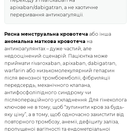
переходу з rivaroxaban на
apixaban/dabigatran, а не хаотичне
переривання антикоагуляції.
Рясна менструальна кровотеча
або інша
аномальна маткова кровотеча
на
антикоагулянтах – дуже частий, але
недооцінений сценарій. Пацієнтка може
приймати rivaroxaban, apixaban, dabigatran,
warfarin або низькомолекулярний гепарин
після венозної тромбоемболії, фібриляції
передсердь, механічного клапана,
антифосфоліпідного синдрому чи
післяопераційного ускладнення. Для гінеколога
ключове не в тому, щоб “зупинити кров за будь-
яку ціну”, а в тому, щоб одночасно захистити від
повторного тромбозу, анемії, дефіциту заліза,
пропущеної вагітності та ендометріальної