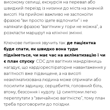
високому селищі, екскурсія на перевал або
швидкий переїзд із низини до міста на значній
висоті. На прийомі важливо не заспокоїти
фразою “ви просто їдете відпочити” і не
налякати фразою “вагітним у гори не можна”, а
розкласти маршрут на клінічні змінні.
Ключове питання звучить так:
де пацієнтка
буде спати, як швидко вона туди
підніметься, чи має час на акліматизацію і чи
є план спуску
. CDC для вагітних мандрівниць
нагадує, що кардіореспіраторне навантаження у
вагітності вже підвищене, а на висоті
неакліматизована людина може отримати або
посилити задишку, серцебиття, головний біль,
втому, безсоння і нудоту. Ці симптоми легко
переплутати з “звичайною вагітністю”, тому план
треба проговорити до поїздки.