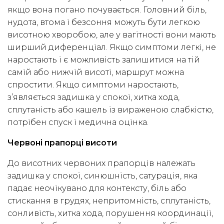
якщо вона погано почувається. Головний біль,
нудота, втома і безсоння можуть бути легкою
висотною хворобою, але у вагітності вони мають
ширший диференціал. Якщо симптоми легкі, не
наростають і є можливість залишитися на тій
самій або нижчій висоті, маршрут можна
спростити. Якщо симптоми наростають,
з’являється задишка у спокої, хитка хода,
сплутаність або кашель із вираженою слабкістю,
потрібен спуск і медична оцінка.
Червоні прапорці висоти
До висотних червоних прапорців належать
задишка у спокої, синюшність, сатурація, яка
падає неочікувано для контексту, біль або
стискання в грудях, непритомність, сплутаність,
сонливість, хитка хода, порушення координації,