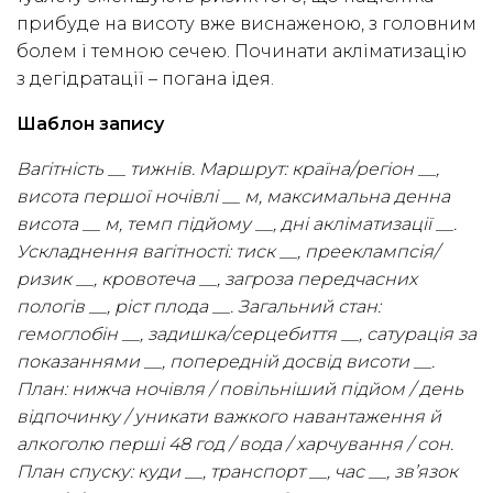
прибуде на висоту вже виснаженою, з головним
болем і темною сечею. Починати акліматизацію
з дегідратації – погана ідея.
Шаблон запису
Вагітність __ тижнів. Маршрут: країна/регіон __,
висота першої ночівлі __ м, максимальна денна
висота __ м, темп підйому __, дні акліматизації __.
Ускладнення вагітності: тиск __, прееклампсія/
ризик __, кровотеча __, загроза передчасних
пологів __, ріст плода __. Загальний стан:
гемоглобін __, задишка/серцебиття __, сатурація за
показаннями __, попередній досвід висоти __.
План: нижча ночівля / повільніший підйом / день
відпочинку / уникати важкого навантаження й
алкоголю перші 48 год / вода / харчування / сон.
План спуску: куди __, транспорт __, час __, зв’язок