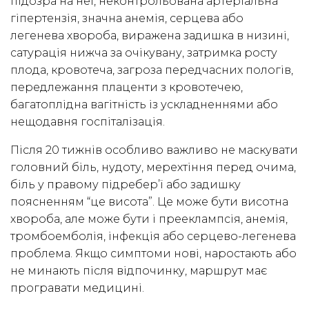
підозра на неї, неконтрольована артеріальна
гіпертензія, значна анемія, серцева або
легенева хвороба, виражена задишка в низині,
сатурація нижча за очікувану, затримка росту
плода, кровотеча, загроза передчасних пологів,
передлежання плаценти з кровотечею,
багатоплідна вагітність із ускладненнями або
нещодавня госпіталізація.
Після 20 тижнів особливо важливо не маскувати
головний біль, нудоту, мерехтіння перед очима,
біль у правому підребер’ї або задишку
поясненням “це висота”. Це може бути висотна
хвороба, але може бути і прееклампсія, анемія,
тромбоемболія, інфекція або серцево-легенева
проблема. Якщо симптоми нові, наростають або
не минають після відпочинку, маршрут має
програвати медицині.