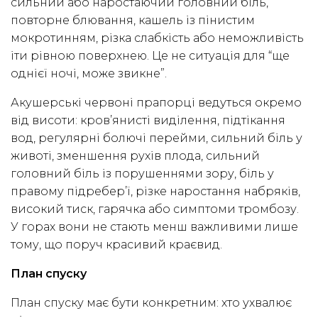
сильний або наростаючий головний біль,
повторне блювання, кашель із пінистим
мокротинням, різка слабкість або неможливість
іти рівною поверхнею. Це не ситуація для “ще
однієї ночі, може звикне”.
Акушерські червоні прапорці ведуться окремо
від висоти: кров’янисті виділення, підтікання
вод, регулярні болючі перейми, сильний біль у
животі, зменшення рухів плода, сильний
головний біль із порушеннями зору, біль у
правому підребер’ї, різке наростання набряків,
високий тиск, гарячка або симптоми тромбозу.
У горах вони не стають менш важливими лише
тому, що поруч красивий краєвид.
План спуску
План спуску має бути конкретним: хто ухвалює