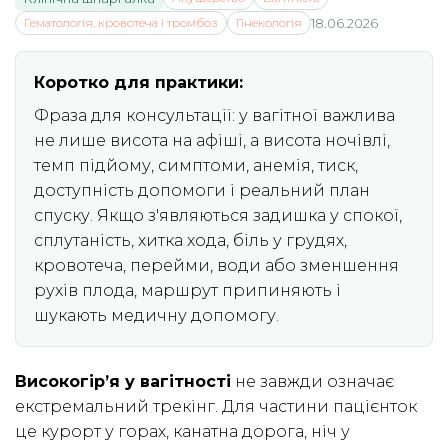
Гематологія, кровотеча і тромбоз
Гінекологія
18.06.2026
Коротко для практики:
Фраза для консультації: у вагітної важлива
не лише висота на афіші, а висота ночівлі,
темп підйому, симптоми, анемія, тиск,
доступність допомоги і реальний план
спуску. Якщо з'являються задишка у спокої,
сплутаність, хитка хода, біль у грудях,
кровотеча, перейми, води або зменшення
рухів плода, маршрут припиняють і
шукають медичну допомогу.
Високогір’я у вагітності
не завжди означає
екстремальний трекінг. Для частини пацієнток
це курорт у горах, канатна дорога, ніч у