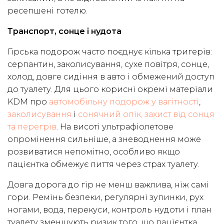
ресепшені готелю.
Транспорт, сонце і нудота
Гірська подорож часто поєднує кілька тригерів:
серпантин, заколисування, сухе повітря, сонце,
холод, довге сидіння в авто і обмежений доступ
до туалету. Для цього корисні окремі матеріали
KDM про
автомобільну подорож у вагітності
,
заколисування
і
сонячний опік, захист від сонця
та перегрів
. На висоті ультрафіолетове
опромінення сильніше, а зневоднення може
розвиватися непомітно, особливо якщо
пацієнтка обмежує пиття через страх туалету.
Довга дорога до гір не менш важлива, ніж самі
гори. Ремінь безпеки, регулярні зупинки, рух
ногами, вода, перекуси, контроль нудоти і план
туалету зменшують ризик того, що пацієнтка