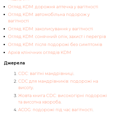
Огляд KDM: дорожня аптечка у вагітності
Огляд KDM: автомобільна подорож у
вагітності
Огляд KDM: заколисування у вагітності
Огляд KDM: сонячний опік, захист і перегрів
Огляд KDM: після подорожі без симптомів
Архів клінічних оглядів KDM
Джерела
CDC: вагітні мандрівниці
.
CDC для мандрівників: подорожі на
висоту
.
Жовта книга CDC: високогірні подорожі
та висотна хвороба
.
ACOG: подорожі під час вагітності
.