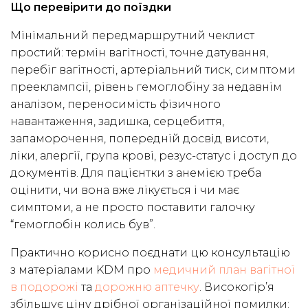
Що перевірити до поїздки
Мінімальний передмаршрутний чеклист
простий: термін вагітності, точне датування,
перебіг вагітності, артеріальний тиск, симптоми
прееклампсії, рівень гемоглобіну за недавнім
аналізом, переносимість фізичного
навантаження, задишка, серцебиття,
запаморочення, попередній досвід висоти,
ліки, алергії, група крові, резус-статус і доступ до
документів. Для пацієнтки з анемією треба
оцінити, чи вона вже лікується і чи має
симптоми, а не просто поставити галочку
“гемоглобін колись був”.
Практично корисно поєднати цю консультацію
з матеріалами KDM про
медичний план вагітної
в подорожі
та
дорожню аптечку
. Високогір’я
збільшує ціну дрібної організаційної помилки: