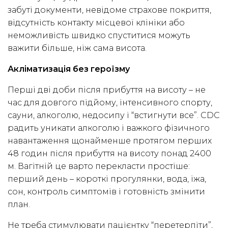
забуті документи, невідоме страхове покриття,
відсутність контакту місцевої клініки або
неможливість швидко спуститися можуть
важити більше, ніж сама висота.
Акліматизація без героїзму
Перші дві доби після прибуття на висоту – не
час для довгого підйому, інтенсивного спорту,
сауни, алкоголю, недосипу і “встигнути все”. CDC
радить уникати алкоголю і важкого фізичного
навантаження щонайменше протягом перших
48 годин після прибуття на висоту понад 2400
м. Вагітній це варто перекласти простіше:
перший день – короткі прогулянки, вода, їжа,
сон, контроль симптомів і готовність змінити
план.
Не треба стимулювати пацієнтку “перетерпіти”,