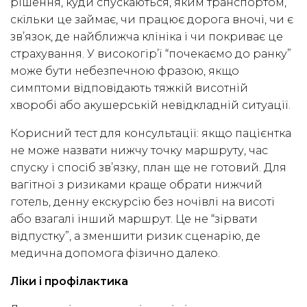
рішення, куди спускаються, яким транспортом,
скільки це займає, чи працює дорога вночі, чи є
зв’язок, де найближча клініка і чи покриває це
страхування. У високогір’ї “почекаємо до ранку”
може бути небезпечною фразою, якщо
симптоми відповідають тяжкій висотній
хворобі або акушерській невідкладній ситуації.
Корисний тест для консультації: якщо пацієнтка
не може назвати нижчу точку маршруту, час
спуску і спосіб зв’язку, план ще не готовий. Для
вагітної з ризиками краще обрати нижчий
готель, денну екскурсію без ночівлі на висоті
або взагалі інший маршрут. Це не “зірвати
відпустку”, а зменшити ризик сценарію, де
медична допомога фізично далеко.
Ліки і профілактика