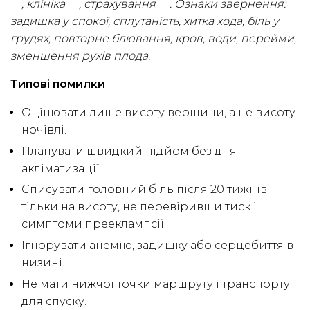
__, клініка __, страхування __. Ознаки звернення:
задишка у спокої, сплутаність, хитка хода, біль у
грудях, повторне блювання, кров, води, перейми,
зменшення рухів плода.
Типові помилки
Оцінювати лише висоту вершини, а не висоту
ночівлі.
Планувати швидкий підйом без дня
акліматизації.
Списувати головний біль після 20 тижнів
тільки на висоту, не перевіривши тиск і
симптоми прееклампсії.
Ігнорувати анемію, задишку або серцебиття в
низині.
Не мати нижчої точки маршруту і транспорту
для спуску.