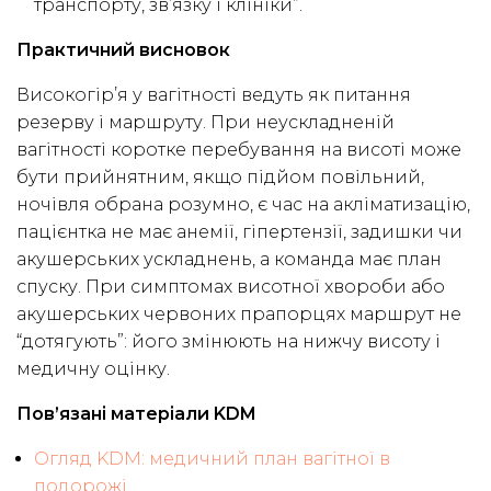
транспорту, зв’язку і клініки”.
Практичний висновок
Високогір’я у вагітності ведуть як питання
резерву і маршруту. При неускладненій
вагітності коротке перебування на висоті може
бути прийнятним, якщо підйом повільний,
ночівля обрана розумно, є час на акліматизацію,
пацієнтка не має анемії, гіпертензії, задишки чи
акушерських ускладнень, а команда має план
спуску. При симптомах висотної хвороби або
акушерських червоних прапорцях маршрут не
“дотягують”: його змінюють на нижчу висоту і
медичну оцінку.
Пов’язані матеріали KDM
Огляд KDM: медичний план вагітної в
подорожі