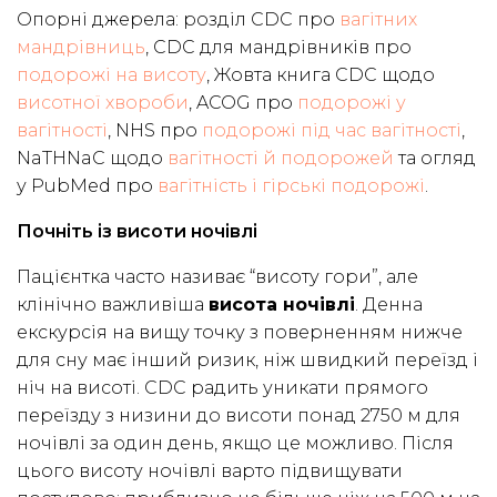
Опорні джерела: розділ CDC про
вагітних
мандрівниць
, CDC для мандрівників про
подорожі на висоту
, Жовта книга CDC щодо
висотної хвороби
, ACOG про
подорожі у
вагітності
, NHS про
подорожі під час вагітності
,
NaTHNaC щодо
вагітності й подорожей
та огляд
у PubMed про
вагітність і гірські подорожі
.
Почніть із висоти ночівлі
Пацієнтка часто називає “висоту гори”, але
клінічно важливіша
висота ночівлі
. Денна
екскурсія на вищу точку з поверненням нижче
для сну має інший ризик, ніж швидкий переїзд і
ніч на висоті. CDC радить уникати прямого
переїзду з низини до висоти понад 2750 м для
ночівлі за один день, якщо це можливо. Після
цього висоту ночівлі варто підвищувати