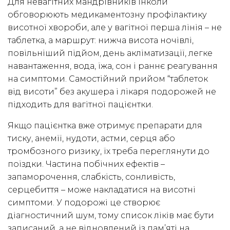
Для невагітних мандрівників інколи
обговорюють медикаментозну профілактику
висотної хвороби, але у вагітної перша лінія – не
таблетка, а маршрут: нижча висота ночівлі,
повільніший підйом, день акліматизації, легке
навантаження, вода, їжа, сон і раннє реагування
на симптоми. Самостійний прийом “таблеток
від висоти” без акушера і лікаря подорожей не
підходить для вагітної пацієнтки.
Якщо пацієнтка вже отримує препарати для
тиску, анемії, нудоти, астми, серця або
тромбозного ризику, їх треба переглянути до
поїздки. Частина побічних ефектів –
запаморочення, слабкість, сонливість,
серцебиття – може накладатися на висотні
симптоми. У подорожі це створює
діагностичний шум, тому список ліків має бути
записаний, а не відновлений із пам’яті на