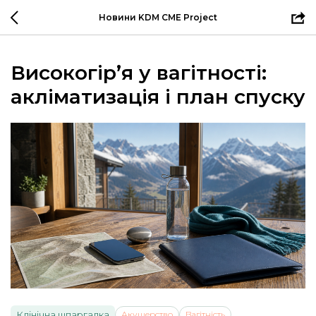
Новини KDM CME Project
Високогір’я у вагітності:
акліматизація і план спуску
Клінічна шпаргалка
Акушерство
Вагітність