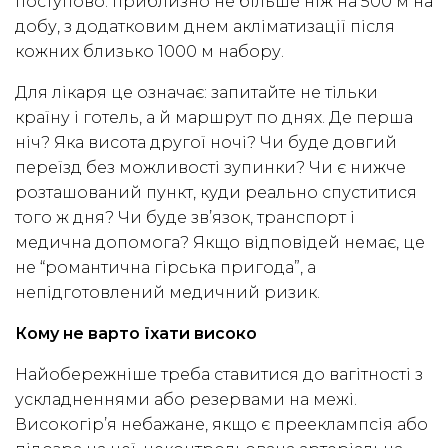
поступово: приблизно не більше ніж на 500 м на
добу, з додатковим днем акліматизації після
кожних близько 1000 м набору.
Для лікаря це означає: запитайте не тільки
країну і готель, а й маршрут по днях. Де перша
ніч? Яка висота другої ночі? Чи буде довгий
переїзд без можливості зупинки? Чи є нижче
розташований пункт, куди реально спуститися
того ж дня? Чи буде зв’язок, транспорт і
медична допомога? Якщо відповідей немає, це
не “романтична гірська пригода”, а
непідготовлений медичний ризик.
Кому не варто їхати високо
Найобережніше треба ставитися до вагітності з
ускладненнями або резервами на межі.
Високогір’я небажане, якщо є прееклампсія або