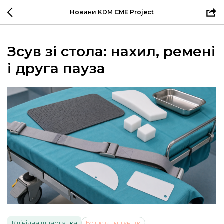
Новини KDM CME Project
Зсув зі стола: нахил, ремені
і друга пауза
Клінічна шпаргалка
Безпека пацієнтки