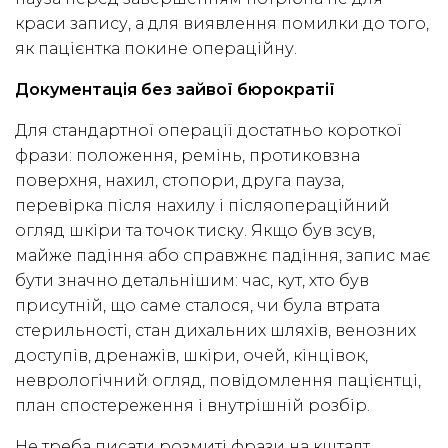
краси запису, а для виявлення помилки до того,
як пацієнтка покине операційну.
Документація без зайвої бюрократії
Для стандартної операції достатньо короткої
фрази: положення, ремінь, протиковзна
поверхня, нахил, стопори, друга пауза,
перевірка після нахилу і післяопераційний
огляд шкіри та точок тиску. Якщо був зсув,
майже падіння або справжнє падіння, запис має
бути значно детальнішим: час, кут, хто був
присутній, що саме сталося, чи була втрата
стерильності, стан дихальних шляхів, венозних
доступів, дренажів, шкіри, очей, кінцівок,
неврологічний огляд, повідомлення пацієнтці,
план спостереження і внутрішній розбір.
Не треба писати розмиті фрази на кшталт