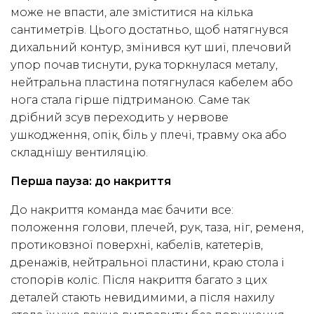
може не впасти, але зміститися на кілька
сантиметрів. Цього достатньо, щоб натягнувся
дихальний контур, змінився кут шиї, плечовий
упор почав тиснути, рука торкнулася металу,
нейтральна пластина потягнулася кабелем або
нога стала гірше підтриманою. Саме так
дрібний зсув переходить у нервове
ушкодження, опік, біль у плечі, травму ока або
складнішу вентиляцію.
Перша пауза: до накриття
До накриття команда має бачити все:
положення голови, плечей, рук, таза, ніг, ременя,
протиковзної поверхні, кабелів, катетерів,
дренажів, нейтральної пластини, краю стола і
стопорів коліс. Після накриття багато з цих
деталей стають невидимими, а після нахилу