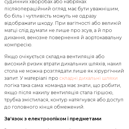
судинних хворобах або набряках
післяопераційний огляд має бути уважнішим,
бо біль і чутливість можуть не одразу
відображати шкоду. При вагітності або великій
матці слід думати не лише про зсув, а й про
дихання, венозне повернення й аортокавальну
компресію.
Якщо очікується складна вентиляція або
високий ризик втрати дихальних шляхів, нахил
стола не можна розглядати лише як хірургічний
запит. У матеріалі про
складні дихальні шляхи
логіка така сама: команда має знати, що робити,
якщо після нахилу вентиляція стала гіршою,
трубка змістилася, контур натягнувся або доступ
до головного кінця обмежений.
Зв’язок з електроопіком і предметами