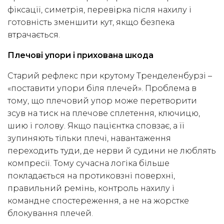
фіксації, симетрія, перевірка після нахилу і
готовність зменшити кут, якщо безпека
втрачається.
Плечові упори і прихована шкода
Старий рефлекс при крутому Тренделенбурзі –
«поставити упори біля плечей». Проблема в
тому, що плечовий упор може перетворити
зсув на тиск на плечове сплетення, ключицю,
шию і голову. Якщо пацієнтка сповзає, а її
зупиняють тільки плечі, навантаження
переходить туди, де нерви й судини не люблять
компресії. Тому сучасна логіка більше
покладається на протиковзні поверхні,
правильний ремінь, контроль нахилу і
командне спостереження, а не на жорстке
блокування плечей.