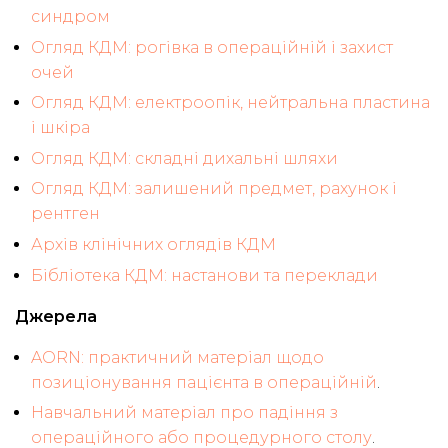
синдром
Огляд КДМ: рогівка в операційній і захист
очей
Огляд КДМ: електроопік, нейтральна пластина
і шкіра
Огляд КДМ: складні дихальні шляхи
Огляд КДМ: залишений предмет, рахунок і
рентген
Архів клінічних оглядів КДМ
Бібліотека КДМ: настанови та переклади
Джерела
AORN: практичний матеріал щодо
позиціонування пацієнта в операційній
.
Навчальний матеріал про падіння з
операційного або процедурного столу
.