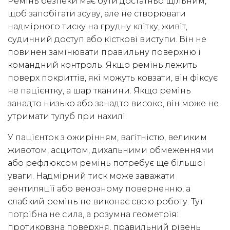
Ремінь безпеки має бути достатньо щільним,
щоб запобігати зсуву, але не створювати
надмірного тиску на грудну клітку, живіт,
судинний доступ або кісткові виступи. Він не
повинен замінювати правильну поверхню і
командний контроль. Якщо ремінь лежить
поверх покриттів, які можуть ковзати, він фіксує
не пацієнтку, а шар тканини. Якщо ремінь
занадто низько або занадто високо, він може не
утримати тулуб при нахилі.
У пацієнток з ожирінням, вагітністю, великим
животом, асцитом, дихальними обмеженнями
або рефлюксом ремінь потребує ще більшої
уваги. Надмірний тиск може заважати
вентиляції або венозному поверненню, а
слабкий ремінь не виконає свою роботу. Тут
потрібна не сила, а розумна геометрія:
протиковзна поверхня, правильний рівень