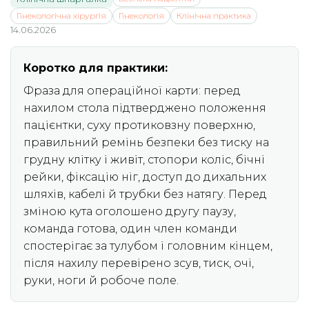
Гінекологічна хірургія
Гінекологія
Клінічна практика
14.06.2026
Коротко для практики:
Фраза для операційної карти: перед
нахилом стола підтверджено положення
пацієнтки, суху протиковзну поверхню,
правильний ремінь безпеки без тиску на
грудну клітку і живіт, стопори коліс, бічні
рейки, фіксацію ніг, доступ до дихальних
шляхів, кабелі й трубки без натягу. Перед
зміною кута оголошено другу паузу,
команда готова, один член команди
спостерігає за тулубом і головним кінцем,
після нахилу перевірено зсув, тиск, очі,
руки, ноги й робоче поле.