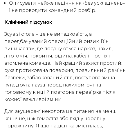
Описувати майже падіння як «без ускладнень»
і не проводити командний розбір.
Клінічний підсумок
Зсув зі стола – це не випадковість, а
передбачуваний операційний ризик. Він
виникає там, де поєднуються наркоз, нахил,
літотомія, покриття, рідина, кабелі, поспіх і
втомлена команда. Найкращий захист простий:
суха протиковзна поверхня, правильний ремінь
безпеки, заблокований стіл, поступова зміна
кута, друга пауза перед нахилом, очі на
головному кінці й повторна перевірка після
кожної важливої зміни.
Для акушера-гінеколога це питання не менш
клінічне, ніж гемостаз або вхід у черевну
порожнину. Якщо пацієнтка змістилась,