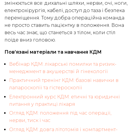
змінюється все: дихальні шляхи, нерви, очі, ноги,
електрохірургія, кабелі, доступ до таза і безпека
переміщення. Тому добра операційна команда
не просто ставить пацієнтку в положення. Вона
весь час знає, що станеться з тілом, коли стіл
поїде вниз головою.
Пов’язані матеріали та навчання КДМ
Вебінар КДМ: лікарські помилки та ризик-
менеджмент в акушерстві й гінекології
Практичний тренінг КДМ: базові навички в
лапароскопії та гістероскопії
Електронний курс КДМ: етичні та юридичні
питання у практиці лікаря
Огляд КДМ: положення під час операції,
нерви, тиск і час
Огляд КДМ: довга літотомія і компартмент-