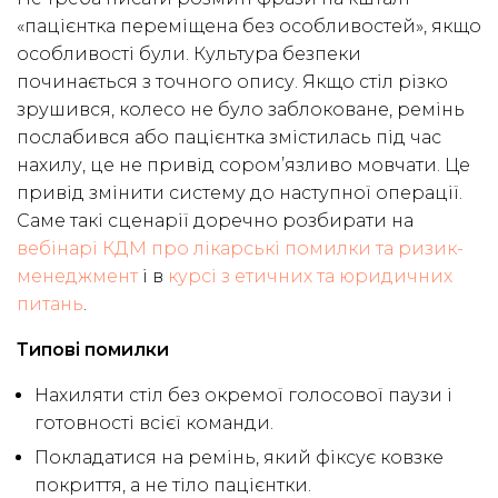
«пацієнтка переміщена без особливостей», якщо
особливості були. Культура безпеки
починається з точного опису. Якщо стіл різко
зрушився, колесо не було заблоковане, ремінь
послабився або пацієнтка змістилась під час
нахилу, це не привід сором’язливо мовчати. Це
привід змінити систему до наступної операції.
Саме такі сценарії доречно розбирати на
вебінарі КДМ про лікарські помилки та ризик-
менеджмент
і в
курсі з етичних та юридичних
питань
.
Типові помилки
Нахиляти стіл без окремої голосової паузи і
готовності всієї команди.
Покладатися на ремінь, який фіксує ковзке
покриття, а не тіло пацієнтки.