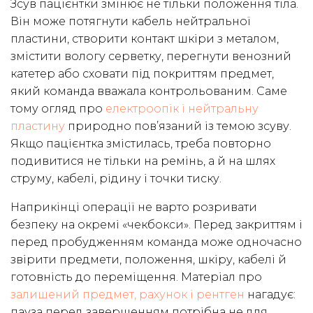
Зсув пацієнтки змінює не тільки положення тіла.
Він може потягнути кабель нейтральної
пластини, створити контакт шкіри з металом,
змістити вологу серветку, перегнути венозний
катетер або сховати під покриттям предмет,
який команда вважала контрольованим. Саме
тому огляд про
електроопік і нейтральну
пластину
природно пов’язаний із темою зсуву.
Якщо пацієнтка змістилась, треба повторно
подивитися не тільки на ремінь, а й на шлях
струму, кабелі, рідину і точки тиску.
Наприкінці операції не варто розривати
безпеку на окремі «чекбокси». Перед закриттям і
перед пробудженням команда може одночасно
звірити предмети, положення, шкіру, кабелі й
готовність до переміщення. Матеріал про
залишений предмет, рахунок і рентген
нагадує:
пауза перед завершенням потрібна не для