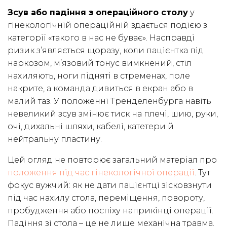
Зсув або падіння з операційного столу
у
гінекологічній операційній здається подією з
категорії «такого в нас не буває». Насправді
ризик з’являється щоразу, коли пацієнтка під
наркозом, м’язовий тонус вимкнений, стіл
нахиляють, ноги підняті в стременах, поле
накрите, а команда дивиться в екран або в
малий таз. У положенні Тренделенбурга навіть
невеликий зсув змінює тиск на плечі, шию, руки,
очі, дихальні шляхи, кабелі, катетери й
нейтральну пластину.
Цей огляд не повторює загальний матеріал про
положення під час гінекологічної операції
. Тут
фокус вужчий: як не дати пацієнтці зісковзнути
під час нахилу стола, переміщення, повороту,
пробудження або поспіху наприкінці операції.
Падіння зі стола – це не лише механічна травма.