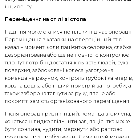
інциденту.
Переміщення на стіл і зі стола
Падіння може статися не тільки під час операції.
Переміщення з каталки на операційний стіл і
назад – момент, коли пацієнтка седована, слабка,
дезорієнтована або ще не повністю контролює
тіло. Тут потрібні достатня кількість людей, суха
поверхня, заблоковані колеса, узгоджена
команда на рахунок, контроль трубок і катетерів,
ковзна дошка або інший пристрій за потреби, а
також заборона тягнути за руку, плече або
покриття замість організованого переміщення.
Після операції ризик інший: команда втомлена,
хочеться швидко звільнити зал, пацієнтка може
бути сонлива, нудити, мерзнути або раптово
рухатися при пробудженні. Саме в цей момент