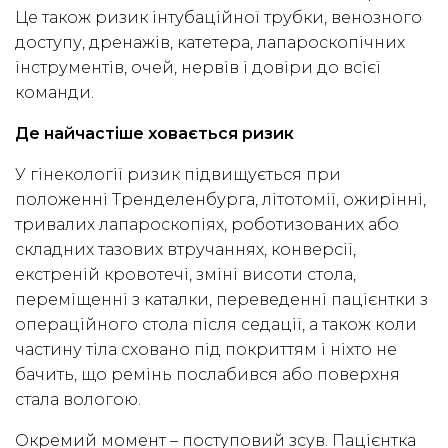
Це також ризик інтубаційної трубки, венозного
доступу, дренажів, катетера, лапароскопічних
інструментів, очей, нервів і довіри до всієї
команди.
Де найчастіше ховається ризик
У гінекології ризик підвищується при
положенні Тренделенбурга, літотомії, ожирінні,
тривалих лапароскопіях, роботизованих або
складних тазових втручаннях, конверсії,
екстреній кровотечі, зміні висоти стола,
переміщенні з каталки, переведенні пацієнтки з
операційного стола після седації, а також коли
частину тіла сховано під покриттям і ніхто не
бачить, що ремінь послабився або поверхня
стала вологою.
Окремий момент – поступовий зсув. Пацієнтка