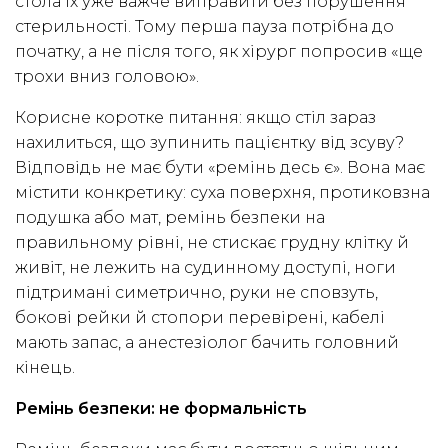
стола їх уже важче виправити без порушення
стерильності. Тому перша пауза потрібна до
початку, а не після того, як хірург попросив «ще
трохи вниз головою».
Корисне коротке питання: якщо стіл зараз
нахилиться, що зупинить пацієнтку від зсуву?
Відповідь не має бути «ремінь десь є». Вона має
містити конкретику: суха поверхня, протиковзна
подушка або мат, ремінь безпеки на
правильному рівні, не стискає грудну клітку й
живіт, не лежить на судинному доступі, ноги
підтримані симетрично, руки не сповзуть,
бокові рейки й стопори перевірені, кабелі
мають запас, а анестезіолог бачить головний
кінець.
Ремінь безпеки: не формальність