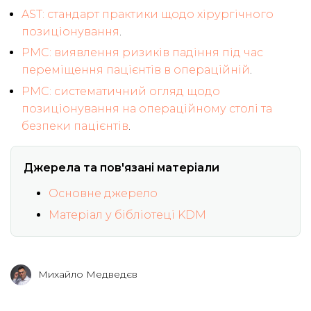
AST: стандарт практики щодо хірургічного
позиціонування
.
PMC: виявлення ризиків падіння під час
переміщення пацієнтів в операційній
.
PMC: систематичний огляд щодо
позиціонування на операційному столі та
безпеки пацієнтів
.
Джерела та пов'язані матеріали
Основне джерело
Матеріал у бібліотеці KDM
Михайло Медведєв