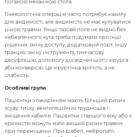
поганою механікою стола.
Гінекологічна операція часто потребує нахилу
для видимості, але видимість не має купуватися
ціною травми. Якщо тазове поле не видно без
небезпечного кута, треба подумати про інші
рішення: зміну доступу, додатковий порт, іншу
тракцію, зміну інструмента, тимчасову
десуфляцію, допомогу досвідченішого хірурга
або конверсію. Це хірургічна зрілість, а не
слабкість.
Особливі групи
Пацієнтки з ожирінням мають більший ризик
зсуву, тиску, вентиляційних труднощів і
зміщення кабелів. Пацієнтки старшого віку або з
крихкістю можуть мати вищий ризик травми
при переміщенні. При діабеті, нейропатії,