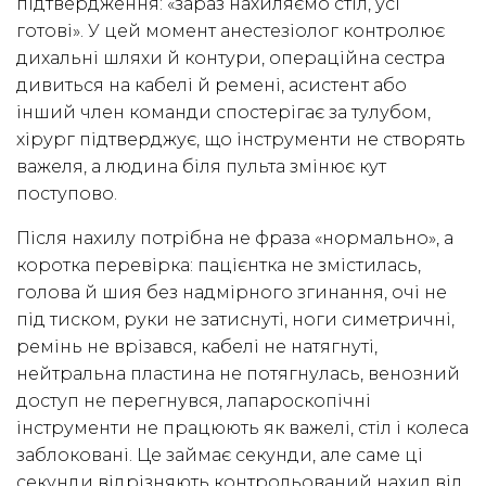
підтвердження: «зараз нахиляємо стіл, усі
готові». У цей момент анестезіолог контролює
дихальні шляхи й контури, операційна сестра
дивиться на кабелі й ремені, асистент або
інший член команди спостерігає за тулубом,
хірург підтверджує, що інструменти не створять
важеля, а людина біля пульта змінює кут
поступово.
Після нахилу потрібна не фраза «нормально», а
коротка перевірка: пацієнтка не змістилась,
голова й шия без надмірного згинання, очі не
під тиском, руки не затиснуті, ноги симетричні,
ремінь не врізався, кабелі не натягнуті,
нейтральна пластина не потягнулась, венозний
доступ не перегнувся, лапароскопічні
інструменти не працюють як важелі, стіл і колеса
заблоковані. Це займає секунди, але саме ці
секунди відрізняють контрольований нахил від