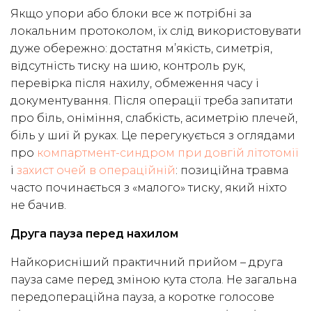
Якщо упори або блоки все ж потрібні за
локальним протоколом, їх слід використовувати
дуже обережно: достатня м’якість, симетрія,
відсутність тиску на шию, контроль рук,
перевірка після нахилу, обмеження часу і
документування. Після операції треба запитати
про біль, оніміння, слабкість, асиметрію плечей,
біль у шиї й руках. Це перегукується з оглядами
про
компартмент-синдром при довгій літотомії
і
захист очей в операційній
: позиційна травма
часто починається з «малого» тиску, який ніхто
не бачив.
Друга пауза перед нахилом
Найкорисніший практичний прийом – друга
пауза саме перед зміною кута стола. Не загальна
передопераційна пауза, а коротке голосове