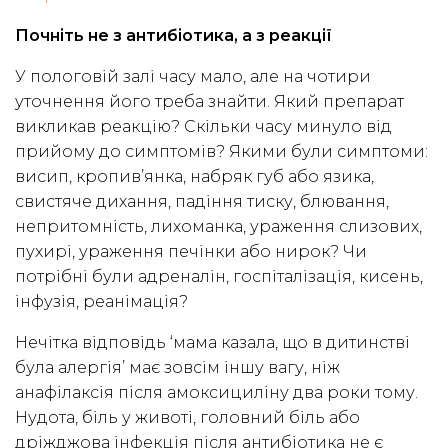
Почніть не з антибіотика, а з реакції
У пологовій залі часу мало, але на чотири
уточнення його треба знайти. Який препарат
викликав реакцію? Скільки часу минуло від
прийому до симптомів? Якими були симптоми:
висип, кропив’янка, набряк губ або язика,
свистяче дихання, падіння тиску, блювання,
непритомність, лихоманка, ураження слизових,
пухирі, ураження печінки або нирок? Чи
потрібні були адреналін, госпіталізація, кисень,
інфузія, реанімація?
Нечітка відповідь ‘мама казала, що в дитинстві
була алергія’ має зовсім іншу вагу, ніж
анафілаксія після амоксициліну два роки тому.
Нудота, біль у животі, головний біль або
дріжджова інфекція після антибіотика не є