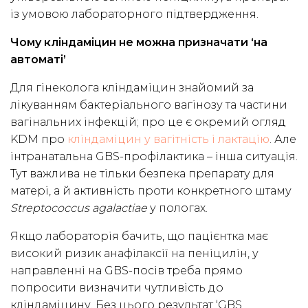
із умовою лабораторного підтвердження.
Чому кліндаміцин не можна призначати ‘на
автоматі’
Для гінеколога кліндаміцин знайомий за
лікуванням бактеріального вагінозу та частини
вагінальних інфекцій; про це є окремий огляд
KDM про
кліндаміцин у вагітність і лактацію
. Але
інтранатальна GBS-профілактика – інша ситуація.
Тут важлива не тільки безпека препарату для
матері, а й активність проти конкретного штаму
Streptococcus agalactiae
у пологах.
Якщо лабораторія бачить, що пацієнтка має
високий ризик анафілаксії на пеніцилін, у
направленні на GBS-посів треба прямо
попросити визначити чутливість до
кліндаміцину. Без цього результат ‘GBS