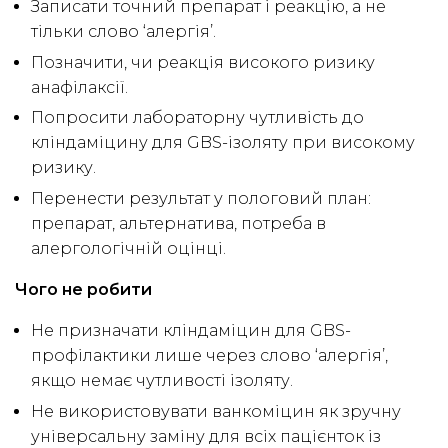
Записати точний препарат і реакцію, а не
тільки слово ‘алергія’.
Позначити, чи реакція високого ризику
анафілаксії.
Попросити лабораторну чутливість до
кліндаміцину для GBS-ізоляту при високому
ризику.
Перенести результат у пологовий план:
препарат, альтернатива, потреба в
алергологічній оцінці.
Чого не робити
Не призначати кліндаміцин для GBS-
профілактики лише через слово ‘алергія’,
якщо немає чутливості ізоляту.
Не використовувати ванкоміцин як зручну
універсальну заміну для всіх пацієнток із