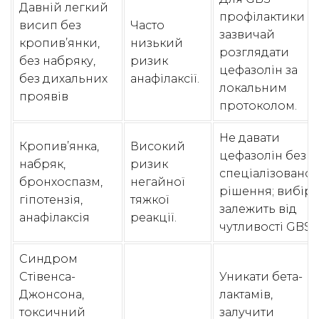
Давній легкий
профілактики
висип без
Часто
зазвичай
кропив’янки,
низький
розглядати
без набряку,
ризик
цефазолін за
без дихальних
анафілаксії.
локальним
проявів
протоколом.
Не давати
Кропив’янка,
Високий
цефазолін без
набряк,
ризик
спеціалізовано
бронхоспазм,
негайної
рішення; вибір
гіпотензія,
тяжкої
залежить від
анафілаксія
реакції.
чутливості GBS.
Синдром
Стівенса-
Уникати бета-
Джонсона,
лактамів,
токсичний
залучити