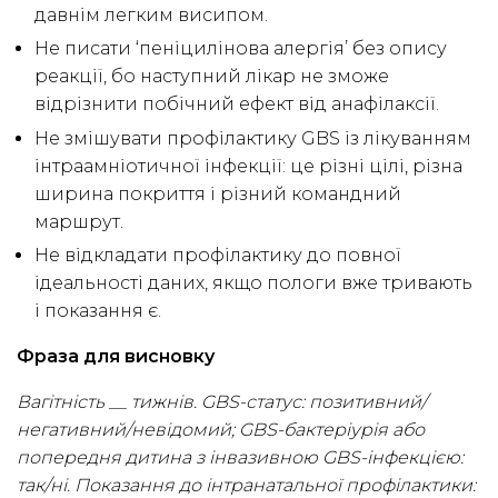
давнім легким висипом.
Не писати ‘пеніцилінова алергія’ без опису
реакції, бо наступний лікар не зможе
відрізнити побічний ефект від анафілаксії.
Не змішувати профілактику GBS із лікуванням
інтраамніотичної інфекції: це різні цілі, різна
ширина покриття і різний командний
маршрут.
Не відкладати профілактику до повної
ідеальності даних, якщо пологи вже тривають
і показання є.
Фраза для висновку
Вагітність __ тижнів. GBS-статус: позитивний/
негативний/невідомий; GBS-бактеріурія або
попередня дитина з інвазивною GBS-інфекцією:
так/ні. Показання до інтранатальної профілактики: