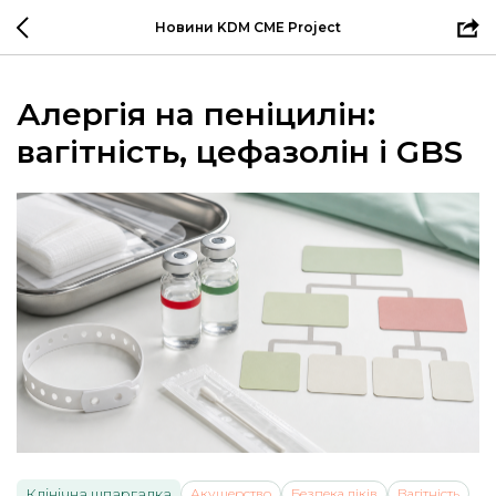
Новини KDM CME Project
Алергія на пеніцилін:
вагітність, цефазолін і GBS
Клінічна шпаргалка
Акушерство
Безпека ліків
Вагітність