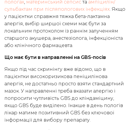
пологах
,
материнський сепсис
та
ампіцилін/
сульбактам при післяпологових інфекціях
. Якщо
у пацієнтки справжня тяжка бета-лактамна
алергія, вибір ширшої схеми має бути за
локальним протоколом із раннім залученням
старшого акушера, анестезіолога, інфекціоніста
або клінічного фармацевта.
Що має бути в направленні на GBS-посів
Якщо під час скринінгу вже відомо, що в
пацієнтки високоризикова пеніцилінова
алергія, не достатньо просто взяти стандартний
мазок. У направленні треба вказати алергію і
попросити чутливість GBS до кліндаміцину,
якщо GBS буде виділено. Інакше в день пологів
лікар матиме позитивний GBS без ключової
інформації для вибору препарату.