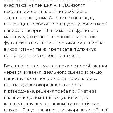
анафілаксії на пеніцилін, а GBS-ізолят
нечутливий до кліндаміцину або його
чутливість невідома. Але це не означає, що
ванкоміцин треба обирати щоразу, коли в карті
написано ‘алергія’. Він вимагає інфузійного
маршруту, дозування за масою і нирковою
функцією за локальним протоколом, а ширше
використання таких препаратів підтримує
проблему антимікробної стійкості.
Важливо не затримувати початок профілактики
через очікування ідеального сценарію. Якщо
пацієнтка вже в пологах, GBS-профілактика
показана, а високоризикова алергія
підтверджена, рішення треба приймати за
наявними даними. Якщо чутливості до
кліндаміцину немає, ванкоміцин є логічним
шляхом. Якщо ж анамнез низькоризиковий, цей