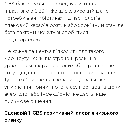
GBS-бактеріурія, попередня дитина з
інвазивною GBS-інфекцією, високий шанс
потреби в антибіотиках під час пологів,
плановий кесарів розтин або хронічний стан, де
бета-лактами можуть знадобитися
неодноразово.
Не кожна пацієнтка підходить для такого
маршруту. Тяжкі відстрочені реакції з
ураженням шкіри, слизових або органів – не
ситуація для стандартної ‘перевірки’ в кабінеті.
Тут потрібна спеціалізована оцінка і чітке
уникнення причинного класу препаратів, доки
алерголог або інфекціоніст не дасть інше
письмове рішення.
Сценарій 1: GBS позитивний, алергія низького
ризику