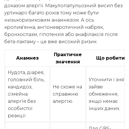
доказом алергії. Макулопапульозний висип без
уртикарії багато років тому може бути
низькоризиковим анамнезом. А ось
кропив’янка, ангіоневротичний набряк,
бронхоспазм, гіпотензія або анафілаксія після
бета-лактаму – це вже високий ризик.
Практичне
Анамнез
Що робити
значення
Нудота, діарея,
головний біль,
Уточнити і знят
кандидоз,
Не схоже на
зайве
сімейна
справжню
обмеження,
алергія без
алергію.
якщо немає
особистої
інших даних.
реакції
Для GBS-