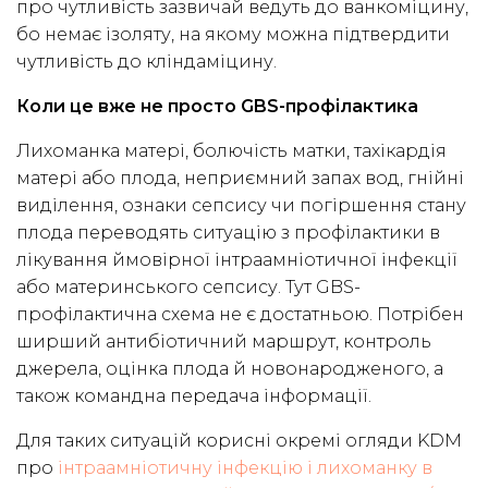
про чутливість зазвичай ведуть до ванкоміцину,
бо немає ізоляту, на якому можна підтвердити
чутливість до кліндаміцину.
Коли це вже не просто GBS-профілактика
Лихоманка матері, болючість матки, тахікардія
матері або плода, неприємний запах вод, гнійні
виділення, ознаки сепсису чи погіршення стану
плода переводять ситуацію з профілактики в
лікування ймовірної інтраамніотичної інфекції
або материнського сепсису. Тут GBS-
профілактична схема не є достатньою. Потрібен
ширший антибіотичний маршрут, контроль
джерела, оцінка плода й новонародженого, а
також командна передача інформації.
Для таких ситуацій корисні окремі огляди KDM
про
інтраамніотичну інфекцію і лихоманку в