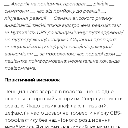
__. Алергія на пеніцилін: препарат __, рік/вік __,
симптоми __, час від прийому до реакції __,
лікування реакції __. Ознаки високого ризику
анафілаксії: так/ні; тяжка відстрочена реакція: так/
ні. Чутливість GBS до кліндаміцину: підтверджена/
не підтверджена/невідома. Обраний препарат:
пеніцилін/ампіцилін/цефазолін/кліндаміцин/
ванкоміцин __ за протоколом; час першої дози __;
пацієнтка поінформована; неонатальна команда
повідомлена.
Практичний висновок
Пеніцилінова алергія в пологах – це не одне
рішення, а короткий алгоритм. Спершу опишіть
реакцію. Якщо ризик анафілаксії низький,
цефазолін часто дозволяє провести якісну GBS-
профілактику без надмірного розширення
антибіотика. Якщо ризик високий, кліндаміцин