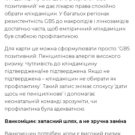
позитивний’ не дає лікарю права спокійно
обрати кліндаміцин. У багатьох регіонах
резистентність GBS до макролідів і лінкозамідів
достатньо часта, щоб емпіричний кліндаміцин
був слабкою профілактикою.
Для карти це можна сформулювати просто: ‘GBS
позитивний. Пеніцилінова алергія високого
ризику. Чутливість до кліндаміцину
підтверджена/не підтверджена. Якщо не
підтверджена – кліндаміцин не обирати як
профілактику’. Такий запис знімає спокусу ‘дати
щось не пеніцилінове’ і допомагає
неонатальній команді зрозуміти, чи
профілактика була адекватною.
Ванкоміцин: запасний шлях, а не зручна заміна
Ванкоміцин потрібен, коли є високий ризик