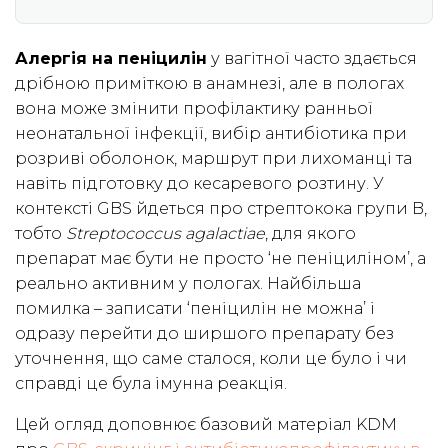
Алергія на пеніцилін
у вагітної часто здається
дрібною приміткою в анамнезі, але в пологах
вона може змінити профілактику ранньої
неонатальної інфекції, вибір антибіотика при
розриві оболонок, маршрут при лихоманці та
навіть підготовку до кесаревого розтину. У
контексті GBS йдеться про стрептокока групи B,
тобто
Streptococcus agalactiae
, для якого
препарат має бути не просто ‘не пеніциліном’, а
реально активним у пологах. Найбільша
помилка – записати ‘пеніцилін не можна’ і
одразу перейти до ширшого препарату без
уточнення, що саме сталося, коли це було і чи
справді це була імунна реакція.
Цей огляд доповнює базовий матеріал KDM