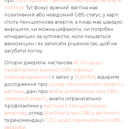
про
GBS-скринінг і антибіотикопрофілактику в
пологах
. Тут фокус вужчий: вагітна має
позитивний або невідомий GBS-статус, у карті
стоїть пеніцилінова алергія, а лікар має швидко
вирішити, чи можна цефазолін, чи потрібен
кліндаміцин за чутливістю, коли лишається
ванкоміцин і як записати рішення так, щоб не
загубити логіку.
Опорні джерела: настанова
ACOG щодо
профілактики ранньої GBS-інфекції
новонароджених
і її запис у
PubMed
, відкрите
дослідження про
оцінку пеніцилінової алергії у
вагітних
, дані про
вибір антибіотика при GBS і
заявленій алергії
, аналіз інтранатальної
профілактики у
вагітних з пеніциліновою
алергією
, огляд
StatPearls про GBS у вагітності
та рекомендації
CDC щодо перинатальної GBS-
хвороби
.