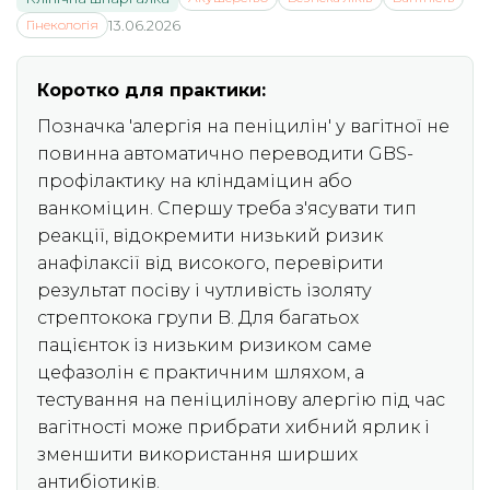
Гінекологія
13.06.2026
Коротко для практики:
Позначка 'алергія на пеніцилін' у вагітної не
повинна автоматично переводити GBS-
профілактику на кліндаміцин або
ванкоміцин. Спершу треба з'ясувати тип
реакції, відокремити низький ризик
анафілаксії від високого, перевірити
результат посіву і чутливість ізоляту
стрептокока групи B. Для багатьох
пацієнток із низьким ризиком саме
цефазолін є практичним шляхом, а
тестування на пеніцилінову алергію під час
вагітності може прибрати хибний ярлик і
зменшити використання ширших
антибіотиків.