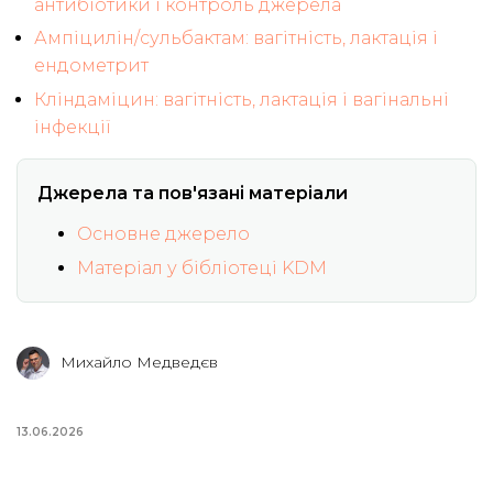
антибіотики і контроль джерела
Ампіцилін/сульбактам: вагітність, лактація і
ендометрит
Кліндаміцин: вагітність, лактація і вагінальні
інфекції
Джерела та пов'язані матеріали
Основне джерело
Матеріал у бібліотеці KDM
Михайло Медведєв
13.06.2026