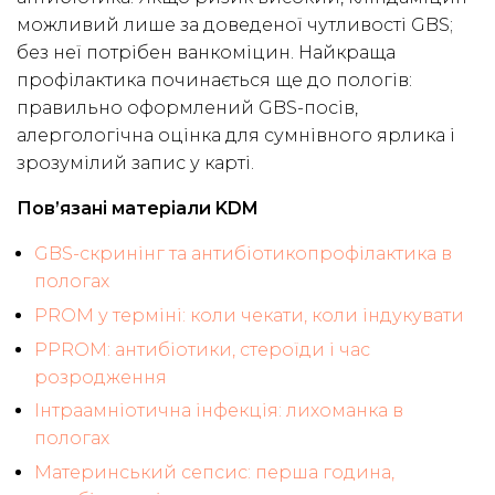
можливий лише за доведеної чутливості GBS;
без неї потрібен ванкоміцин. Найкраща
профілактика починається ще до пологів:
правильно оформлений GBS-посів,
алергологічна оцінка для сумнівного ярлика і
зрозумілий запис у карті.
Пов’язані матеріали KDM
GBS-скринінг та антибіотикопрофілактика в
пологах
PROM у терміні: коли чекати, коли індукувати
PPROM: антибіотики, стероїди і час
розродження
Інтраамніотична інфекція: лихоманка в
пологах
Материнський сепсис: перша година,