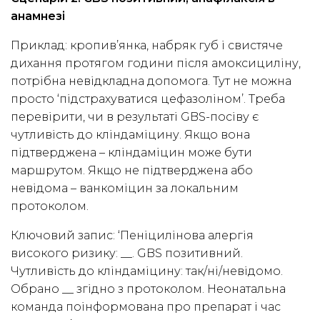
анамнезі
Приклад: кропив’янка, набряк губ і свистяче
дихання протягом години після амоксициліну,
потрібна невідкладна допомога. Тут не можна
просто ‘підстрахуватися цефазоліном’. Треба
перевірити, чи в результаті GBS-посіву є
чутливість до кліндаміцину. Якщо вона
підтверджена – кліндаміцин може бути
маршрутом. Якщо не підтверджена або
невідома – ванкоміцин за локальним
протоколом.
Ключовий запис: ‘Пеніцилінова алергія
високого ризику: __. GBS позитивний.
Чутливість до кліндаміцину: так/ні/невідомо.
Обрано __ згідно з протоколом. Неонатальна
команда поінформована про препарат і час