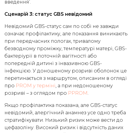
введення’.
Сценарій 3: статус GBS невідомий
Невідомий GBS-статус сам по собі не завжди
означає профілактику, але показання виникають
при передчасних пологах, тривалому
безводному проміжку, температурі матері, GBS-
бактеріурії в поточній вагітності або
попередній дитині з інвазивною GBS-
інфекцією. У доношеному розриві оболонок це
перетинається з маршрутом, описаним в огляді
про
PROM у терміні
, а при недоношеному
розриві – з оглядом про
PPROM
.
Якщо профілактика показана, але GBS-статус
невідомий, алергічний анамнез усе одно треба
стратифікувати. Низький ризик може вести до
цефазоліну. Високий ризик і відсутність даних