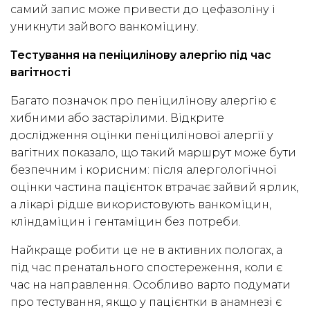
самий запис може привести до цефазоліну і
уникнути зайвого ванкоміцину.
Тестування на пеніцилінову алергію під час
вагітності
Багато позначок про пеніцилінову алергію є
хибними або застарілими. Відкрите
дослідження оцінки пеніцилінової алергії у
вагітних показало, що такий маршрут може бути
безпечним і корисним: після алергологічної
оцінки частина пацієнток втрачає зайвий ярлик,
а лікарі рідше використовують ванкоміцин,
кліндаміцин і гентаміцин без потреби.
Найкраще робити це не в активних пологах, а
під час пренатального спостереження, коли є
час на направлення. Особливо варто подумати
про тестування, якщо у пацієнтки в анамнезі є