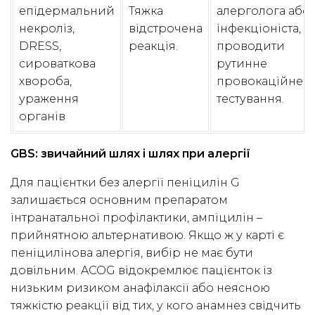
епідермальний
Тяжка
алерголога або
некроліз,
відстрочена
інфекціоніста, н
DRESS,
реакція.
проводити
сироваткова
рутинне
хвороба,
провокаційне
ураження
тестування.
органів
GBS: звичайний шлях і шлях при алергії
Для пацієнтки без алергії пеніцилін G
залишається основним препаратом
інтранатальної профілактики, ампіцилін –
прийнятною альтернативою. Якщо ж у карті є
пеніцилінова алергія, вибір не має бути
довільним. ACOG відокремлює пацієнток із
низьким ризиком анафілаксії або неясною
тяжкістю реакції від тих, у кого анамнез свідчить