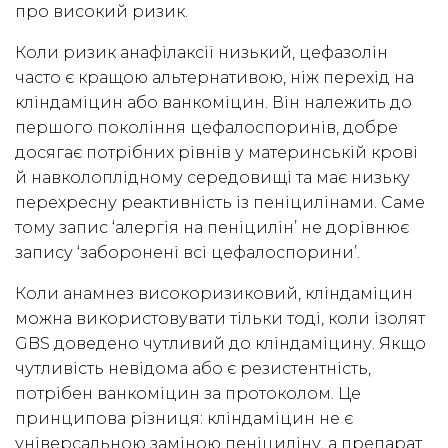
про високий ризик.
Коли ризик анафілаксії низький, цефазолін
часто є кращою альтернативою, ніж перехід на
кліндаміцин або ванкоміцин. Він належить до
першого покоління цефалоспоринів, добре
досягає потрібних рівнів у материнській крові
й навколоплідному середовищі та має низьку
перехресну реактивність із пеніцилінами. Саме
тому запис ‘алергія на пеніцилін’ не дорівнює
запису ‘заборонені всі цефалоспорини’.
Коли анамнез високоризиковий, кліндаміцин
можна використовувати тільки тоді, коли ізолят
GBS доведено чутливий до кліндаміцину. Якщо
чутливість невідома або є резистентність,
потрібен ванкоміцин за протоколом. Це
принципова різниця: кліндаміцин не є
універсальною заміною пеніциліну, а препарат