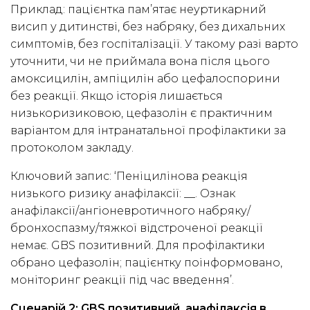
Приклад: пацієнтка пам’ятає неуртикарний
висип у дитинстві, без набряку, без дихальних
симптомів, без госпіталізації. У такому разі варто
уточнити, чи не приймала вона після цього
амоксицилін, ампіцилін або цефалоспорини
без реакції. Якщо історія лишається
низькоризиковою, цефазолін є практичним
варіантом для інтранатальної профілактики за
протоколом закладу.
Ключовий запис: ‘Пеніцилінова реакція
низького ризику анафілаксії: __. Ознак
анафілаксії/ангіоневротичного набряку/
бронхоспазму/тяжкої відстроченої реакції
немає. GBS позитивний. Для профілактики
обрано цефазолін; пацієнтку поінформовано,
моніторинг реакції під час введення’.
Сценарій 2: GBS позитивний, анафілаксія в